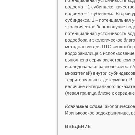
потенциальная устойчивость вод
водоема – 1 субиндекс, качество
водоема – 1 субиндекс. Второй у
субиндекса: 1 – потенциальная у
экологическое благополучие вод
потенциальная устойчивость вод
водосбора и экологическое благ
методологии для ПТС «водосбор
водохранилища с использованием
выполнена серия расчетов компо
исследовалась равновесомость/
множителей) внутри субиндексов
территориальных детерминат. В 
величине интегрального показате
(левая граница ближе к середине
Ключевые слова
: экологическо
Иваньковское водохранилище, в
ВВЕДЕНИЕ