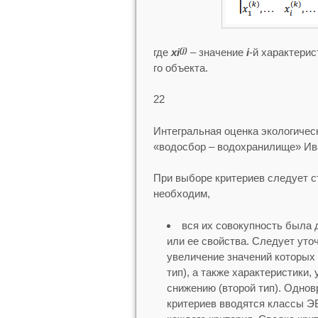
где
xi
– значение
i
-й характерис
(j)
го объекта.
22
Интегральная оценка экологичес
«водосбор – водохранилище» Ив
При выборе критериев следует с
необходим,
вся их совокупность была
или ее свойства. Следует уточ
увеличение значений которых
тип), а также характеристики,
снижению (второй тип). Одно
критериев вводятся классы Э