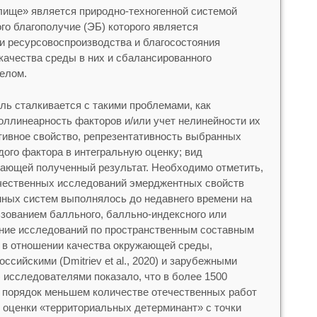
лище» является природно-техногенной системой
го благополучие (ЭБ) которого является
и ресурсовоспроизводства и благосостояния
качества среды в них и сбалансированного
целом.
ь сталкивается с такими проблемами, как
оллинеарность факторов и/или учет нелинейности их
тивное свойство, репрезентативность выбранных
дого фактора в интегральную оценку; вид
ающей полученный результат. Необходимо отметить,
чественных исследований эмерджентных свойств
ных систем выполнялось до недавнего времени на
ьзованием балльного, балльно-индексного или
ние исследований по пространственным составным
 в отношении качества окружающей среды,
ссийскими (Dmitriev et al., 2020) и зарубежными
20) исследователями показало, что в более 1500
 порядок меньшем количестве отечественных работ
 оценки «территориальных детерминант» с точки