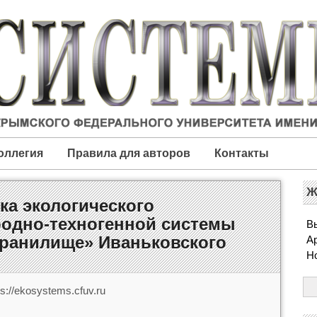
оллегия
Правила для авторов
Контакты
Ж
ка экологического
родно-техногенной системы
Вы
хранилище» Иваньковского
А
Н
s://ekosystems.cfuv.ru