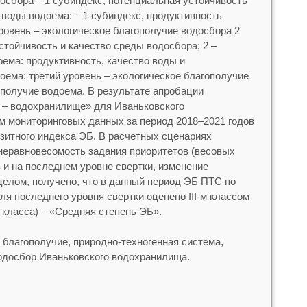
осбора – 1 субиндекс, потенциальная устойчивость
 воды водоема: – 1 субиндекс, продуктивность
ровень – экологическое благополучие водосбора 2
стойчивость и качество среды водосбора; 2 –
оема: продуктивность, качество воды и
оема: третий уровень – экологическое благополучие
ополучие водоема. В результате апробации
 – водохранилище» для Иваньковского
 мониторинговых данных за период 2018–2021 годов
зитного индекса ЭБ. В расчетных сценариях
неравновесомость задания приоритетов (весовых
 и на последнем уровне свертки, изменение
целом, получено, что в данный период ЭБ ПТС по
ля последнего уровня свертки оценено III-м классом
 класса) – «Средняя степень ЭБ».
е благополучие, природно-техногенная система,
одосбор Иваньковского водохранилища.