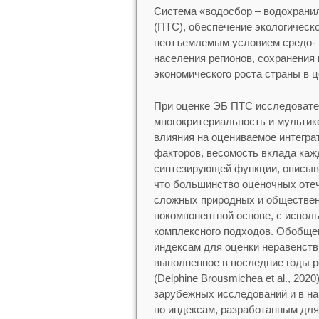
Система «водосбор – водохрани
(ПТС), обеспечение экологическо
неотъемлемым условием средо- 
населения регионов, сохранения 
экономического роста страны в 
При оценке ЭБ ПТС исследовател
многокритериальность и мультик
влияния на оцениваемое интегра
факторов, весомость вклада каж
синтезирующей функции, описыв
что большинство оценочных оте
сложных природных и обществен
покомпонентной основе, с испол
комплексного подходов. Обобще
индексам для оценки неравенств
выполненное в последние годы ро
(Delphine Brousmichea et al., 20
зарубежных исследований и в на
по индексам, разработанным для