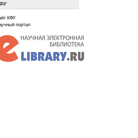
ФУ
айт КФУ
аучный портал