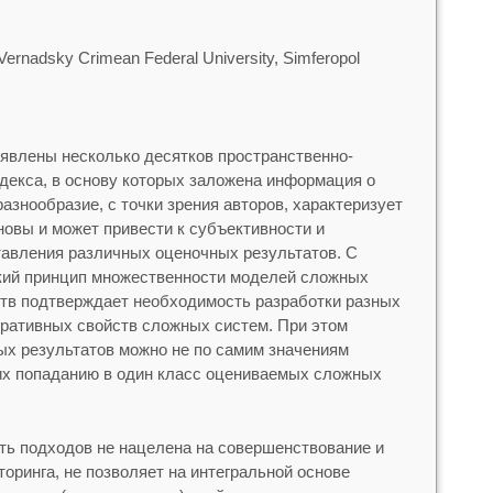
 Vernadsky Crimean Federal University, Simferopol
явлены несколько десятков пространственно-
декса, в основу которых заложена информация о
азнообразие, с точки зрения авторов, характеризует
новы и может привести к субъективности и
авления различных оценочных результатов. С
ский принцип множественности моделей сложных
ств подтверждает необходимость разработки разных
ративных свойств сложных систем. При этом
х результатов можно не по самим значениям
 их попаданию в один класс оцениваемых сложных
сть подходов не нацелена на совершенствование и
торинга, не позволяет на интегральной основе