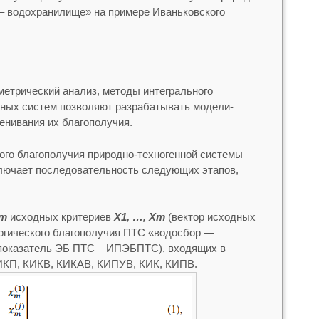
– водохранилище» на примере Иваньковского
метрический анализ, методы интегрального
жных систем позволяют разрабатывать модели-
енивания их благополучия.
ого благополучия природно-техногенной системы
лючает последовательность следующих этапов,
m
исходных критериев
X1, …, Xm
(вектор исходных
логического благополучия ПТС «водосбор —
показатель ЭБ ПТС – ИПЭБПТС), входящих в
ИКП, КИКВ, КИКАВ, КИПУВ, КИК, КИПВ.