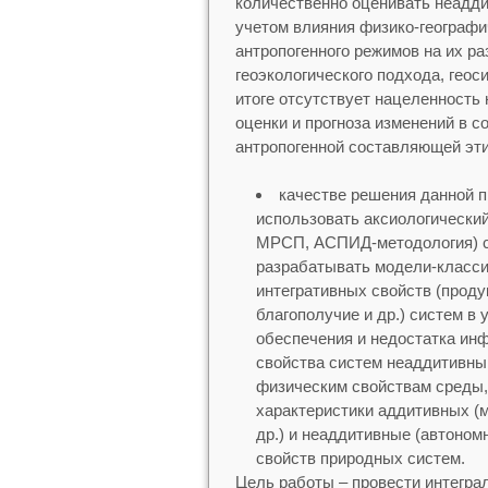
количественно оценивать неадди
учетом влияния физико-географи
антропогенного режимов на их ра
геоэкологического подхода, геос
итоге отсутствует нацеленность
оценки и прогноза изменений в 
антропогенной составляющей эти
качестве решения данной п
использовать аксиологически
МРСП, АСПИД-методология) с
разрабатывать модели-класси
интегративных свойств (проду
благополучие и др.) систем в
обеспечения и недостатка инф
свойства систем неаддитивны
физическим свойствам среды, 
характеристики аддитивных (м
др.) и неаддитивные (автоном
свойств природных систем.
Цель работы – провести интегра