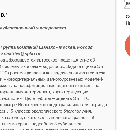
К
 В.
1
С
Н
осударственный университет
Группа компаний Шанэко» Москва, Россия
;
v.dmitriev@spbu.ru
хода формируется авторское представление об
) системы «водоем – водосбор». Задача оценки ЭБ
ПТС) рассматривается как задача анализа и синтеза
ки многокритериальных и многоуровневых моделей-
ложены классификационные оценочные шкалы по
иториальных детерминант, характеризующих
 геосистем. Цель работы – оценить ЭБ ПТС
 примере Иваньковского водохранилища для периода
дены 5 классов экологического благополучия,
показателей, в которых выполняются расчеты 9
качество среды водосбора 3 субиндекса,