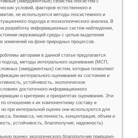
тивные (эмерджентные) свойства геосистем с
ческих условий, факторов естественного и
звитие, не используются методы геосистемного и
итуационного подхода и геоэкологического анализа. В
 на разработку информационных систем наблюдения,
состоянии окружающей среды с целью выделения
х изменений на фоне природных процессов.
роблемы авторами в данной статье предлагается
й подход, методы интегрального оценивания (МСП,
ложных (эмерджентных) систем, которые позволяют
фикации интегрального оценивания их состояния и
ктивность, устойчивость, экологическое
 условиях достаточного информационного
ормации о критериях и приоритетах оценивания. Эти
 по отношению к их компонентному составу и
но при интегральной оценке они используются для
асса, биомасса, численность, концентрация, объем и
ность, устойчивость, благополучие, надежность)
льную оценку экологического благополучия природно-