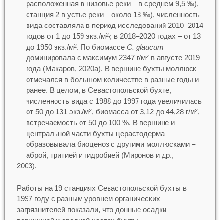
расположенная в низовье реки – в среднем 9,5 ‰),
станция 2 в устье реки – около 13 ‰), численность
вида составляла в период исследований 2010–2014
годов от 1 до 159 экз./м
; в 2018–2020 годах – от 13
2,
до 1950 экз./м
. По биомассе
C. glaucum
2
доминировала с максимум 2347 г/м
в августе 2019
2
года (Макаров, 2020а). В вершине бухты моллюск
отмечался в большом количестве в разные годы и
ранее. В целом, в Севастопольской бухте,
численность вида с 1988 до 1997 года увеличилась
от 50 до 131 экз./м
, биомасса от 3,12 до 44,28 г/м
,
2
2
встречаемость от 50 до 100 %. В вершине и
центральной части бухты церастодерма
образовывала биоценоз с другими моллюсками –
аброй, тритией и гидробией (Миронов и др.,
2003).
Работы на 19 станциях Севастопольской бухты в
1997 году с разным уровнем органических
загрязнителей показали, что донные осадки