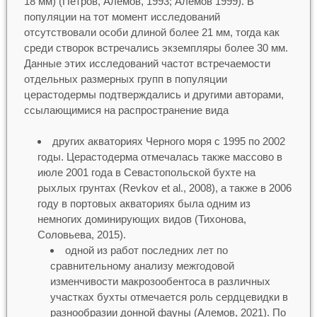
18 мм) (Петров, Алемов, 1993; Алемов 1999). В
популяции на тот момент исследований
отсутствовали особи длиной более 21 мм, тогда как
среди створок встречались экземпляры более 30 мм.
Данные этих исследований частот встречаемости
отдельных размерных групп в популяции
церастодермы подтверждались и другими авторами,
ссылающимися на распространение вида
других акваториях Черного моря с 1995 по 2002
годы. Церастодерма отмечалась также массово в
июле 2001 года в Севастопольской бухте на
рыхлых грунтах (Revkov et al., 2008), а также в 2006
году в портовых акваториях была одним из
немногих доминирующих видов (Тихонова,
Соловьева, 2015).
одной из работ последних лет по
сравнительному анализу межгодовой
изменчивости макрозообентоса в различных
участках бухты отмечается роль сердцевидки в
разнообразии донной фауны (Алемов, 2021). По