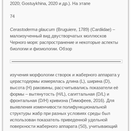
2020; Gostuykhina, 2020 и др.). На этапе
74
Cerastoderma glaucum
(Bruguiere, 1789) (Cardiidae) –
малоизученный вид двустворчатых моллюсков
Черного моря: распространение и некоторые аспекты
биологии и физиологии. Обзор
изучения морфологии створок и жаберного аппарата у
церастодермы измерялась длина (L), ширина (D),
высота (H) раковины, рассчитывались показатели её
формы – вытянутость (H/L), сагиттальная (D/L) и
фронтальная (D/H) кривизна (Тимофеев, 2016). Для
выявления изменчивости полифункциональной
структуры жабр при разных условиях среды был
использован показатель приведенной удельной
поверхности жаберного аппарата (S0), учитывающий