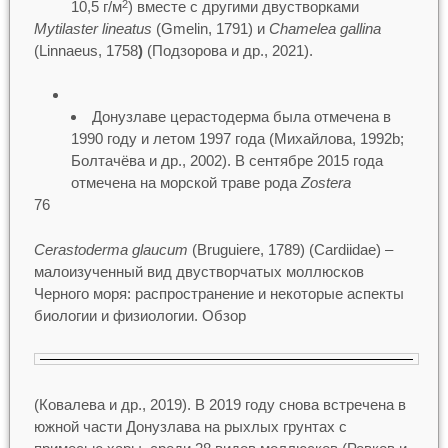
10,5 г/м
) вместе с другими двустворками
2
Mytilaster lineatus
(Gmelin, 1791) и
Chamelea gallina
(Linnaeus, 1758
)
(Подзорова и др., 2021).
Донузлаве церастодерма была отмечена в
1990 году и летом 1997 года (Михайлова, 1992b;
Болтачёва и др., 2002). В сентябре 2015 года
отмечена на морской траве рода
Zostera
76
Cerastoderma glaucum
(Bruguiere, 1789) (Cardiidae) –
малоизученный вид двустворчатых моллюсков
Черного моря: распространение и некоторые аспекты
биологии и физиологии. Обзор
(Ковалева и др., 2019). В 2019 году снова встречена в
южной части Донузлава на рыхлых грунтах с