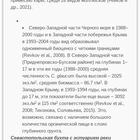
примесью хары, среди 28 видов моллюсков (Ревков и
др., 2021).
Cеверо-Западной части Черного моря в 1988–
2000 годы и в Западной части побережья Крыма
в 1993–2004 годы вид образовывал
одноименный биоценоз с четкими границами
(Revkov et al., 2008). В Северо-Западной части
(Приднепровско-Бугском районе) на глубинах 1–
17 м в эти же годы (1988–2000) средняя
численность
C. glaucum
была высокой – 2025
экз./м
, средняя биомасса – 86,7 г/м
. В
2
2
Западном Крыму, в 1993–1994 годы, на глубинах
до 17 м, эти показатели были еще выше – 3092
экз./м
и 115 г/м
соответственно (Revkov et al.,
2
2
2008; Тихонова, Соловьева, 2015). Это,
возможно, связано с наличием большого
количества органической пищи в слоях
глубинного грунта.
Севастопольская бухта с эстуарием реки