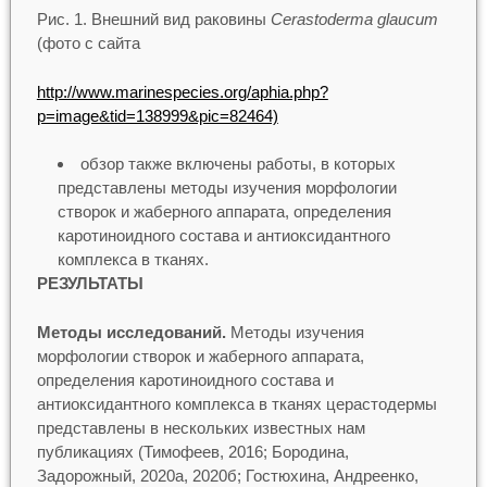
Рис. 1. Внешний вид раковины
Cerastoderma glaucum
(фото с сайта
http://www.marinespecies.org/aphia.php?
p=image&tid=138999&pic=82464)
обзор также включены работы, в которых
представлены методы изучения морфологии
створок и жаберного аппарата, определения
каротиноидного состава и антиоксидантного
комплекса в тканях.
РЕЗУЛЬТАТЫ
Методы исследований.
Методы изучения
морфологии створок и жаберного аппарата,
определения каротиноидного состава и
антиоксидантного комплекса в тканях церастодермы
представлены в нескольких известных нам
публикациях (Тимофеев, 2016; Бородина,
Задорожный, 2020а, 2020б; Гостюхина, Андреенко,