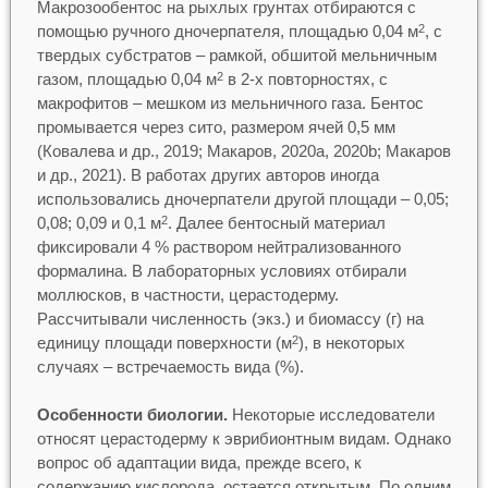
Макрозообентос на рыхлых грунтах отбираются с
помощью ручного дночерпателя, площадью 0,04 м
, с
2
твердых субстратов – рамкой, обшитой мельничным
газом, площадью 0,04 м
в 2-х повторностях, с
2
макрофитов – мешком из мельничного газа. Бентос
промывается через сито, размером ячей 0,5 мм
(Ковалева и др., 2019; Макаров, 2020а, 2020b; Макаров
и др., 2021). В работах других авторов иногда
использовались дночерпатели другой площади – 0,05;
0,08; 0,09 и 0,1 м
. Далее бентосный материал
2
фиксировали 4 % раствором нейтрализованного
формалина. В лабораторных условиях отбирали
моллюсков, в частности, церастодерму.
Рассчитывали численность (экз.) и биомассу (г) на
единицу площади поверхности (м
), в некоторых
2
случаях – встречаемость вида (%).
Особенности биологии.
Некоторые исследователи
относят церастодерму к эврибионтным видам. Однако
вопрос об адаптации вида, прежде всего, к
содержанию кислорода, остается открытым. По одним