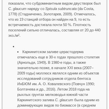
показали, что субдоминантным видом двустворок был
C. glaucum
наряду сo
Spisula subtruncata
(da Costa,
1778) (Стадниченко, Золотарев, 2009). Отмечалось,
что из 19 станций отбора он найден на 9, то есть
встречаемость достигала почти 50 %. Плотность
поселений сильно отличалась, составляя от 20 до 440
экз./м
.
2
Каркинитском заливе церастодерма
отмечалась еще в 30-х годах прошлого столетия
(Арнольди, 1949)
.
В 1980-е годы, а также
значительно позже, в начале XXI века (2007–
2009 годы) моллюск являлся одним из объектов
исследований сотрудников отдела бентоса
ИнБЮМ им. А. О. Ковалевского (Повчун 1990;
Болтачева и др., 2016). Летом 2018 года на
рыхлых грунтах мелководья южной части
Каркинитского залива
C. glaucum
была одним из
доминирующих видов по биомассе (в среднем