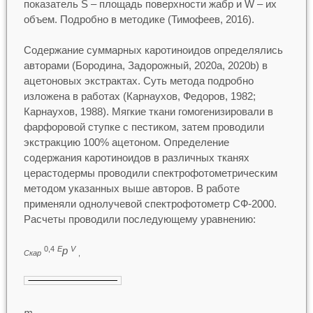
показатель S – площадь поверхности жабр и W – их
объем. Подробно в методике (Тимофеев, 2016).
Содержание суммарных каротиноидов определялись
авторами (Бородина, Задорожный, 2020а, 2020b) в
ацетоновых экстрактах. Суть метода подробно
изложена в работах (Карнаухов, Федоров, 1982;
Карнаухов, 1988). Мягкие ткани гомогенизировали в
фарфоровой ступке с пестиком, затем проводили
экстракцию 100% ацетоном. Определение
содержания каротиноидов в различных тканях
церастодермы проводили спектрофотометрическим
методом указанных выше авторов. В работе
применяли однолучевой спектрофотометр СФ-2000.
Расчеты проводили последующему уравнению:
р
0,4
Е
V
Cкар
,
m