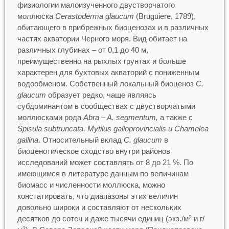
физиологии малоизученного двустворчатого
моллюска
Cerastoderma glaucum
(Bruguiere, 1789),
обитающего в прибрежных биоценозах и в различных
частях акватории Черного моря. Вид обитает на
различных глубинах – от 0,1 до 40 м,
преимущественно на рыхлых грунтах и больше
характерен для бухтовых акваторий с пониженным
водообменом. Собственный локальный биоценоз
C.
glaucum
образует редко, чаще являясь
субдоминантом в сообществах с двустворчатыми
моллюсками рода
Abra – A. segmentum,
а также с
Spisula subtruncata, Mytilus galloprovincialis и Chamelea
gallina
. Относительный вклад
С. glaucum
в
биоценотическое сходство внутри районов
исследований может составлять от 8 до 21 %. По
имеющимся в литературе данным по величинам
биомасс и численности моллюска, можно
констатировать, что диапазоны этих величин
довольно широки и составляют от нескольких
десятков до сотен и даже тысячи единиц (экз./м
и г/
2
2