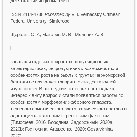
десятилетий информации о
ISSN 2414-4738
Published by
V. I. Vernadsky Crimean
Federal University, Simferopol
Щербань С. А, Макаров М. В., Мельник А. В.
запасах и годовых приростах, популяционных
характеристиках, репродуктивных возможностях и
особенностях роста на рыхлых грунтах черноморской
бентали не позволяет говорить о его достаточной
изученности
.
В последние несколько лет, однако,
интерес к виду возрос и стали появляться работы по
особенностям морфологии жаберного аппарата,
тканевого соматического роста, химического состава и
адаптации к некоторым стрессовым факторам
(Тимофеев, 2016; Бородина, Задорожный, 2020а
,
2020b; Гостюхина, Андреенко, 2020; Gostuykhina,
2020).