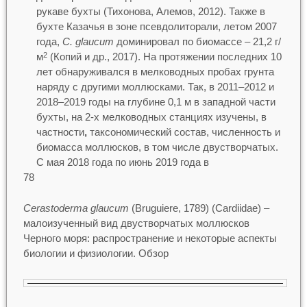
рукаве бухты (Тихонова, Алемов, 2012). Также в
бухте Казачья в зоне псевдолиторали, летом 2007
года,
C. glaucum
доминировал по биомассе – 21,2 г/
м
(Копий и др., 2017). На протяжении последних 10
2
лет обнаруживался в мелководных пробах грунта
наряду с другими моллюсками. Так, в 2011–2012 и
2018–2019 годы на глубине 0,1 м в западной части
бухты, на 2-х мелководных станциях изучены, в
частности
,
таксономический состав, численность и
биомасса моллюсков, в том числе двустворчатых.
С мая 2018 года по июнь 2019 года в
78
Cerastoderma glaucum
(Bruguiere, 1789) (Cardiidae) –
малоизученный вид двустворчатых моллюсков
Черного моря: распространение и некоторые аспекты
биологии и физиологии. Обзор