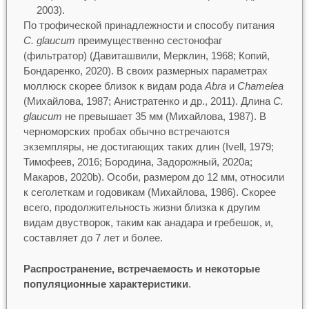
2003).
По трофической принадлежности и способу питания
C. glaucum
преимущественно сестонофаг
(фильтратор) (Давиташвили, Мерклин, 1968; Копий,
Бондаренко, 2020). В своих размерных параметрах
моллюск скорее близок к видам рода
Abra
и
Chamelea
(Михайлова, 1987; Анистратенко и др., 2011). Длина
C.
glaucum
не превышает 35 мм (Михайлова, 1987). В
черноморских пробах обычно встречаются
экземпляры, не достигающих таких длин (Ivell, 1979;
Тимофеев, 2016; Бородина, Задорожный, 2020а;
Макаров, 2020b). Особи, размером до 12 мм, относили
к сеголеткам и годовикам (Михайлова, 1986). Скорее
всего, продолжительность жизни близка к другим
видам двустворок, таким как анадара и гребешок, и,
составляет до 7 лет и более.
Распространение, встречаемость и некоторые
популяционные характеристики
.