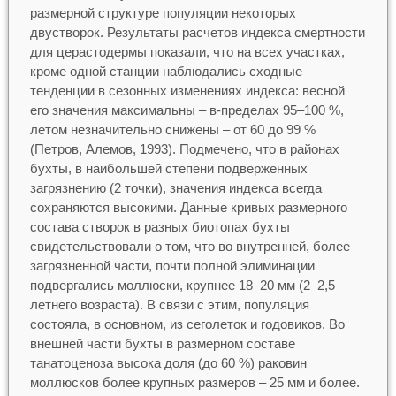
размерной структуре популяции некоторых
двустворок. Результаты расчетов индекса смертности
для церастодермы показали, что на всех участках,
кроме одной станции наблюдались сходные
тенденции в сезонных изменениях индекса: весной
его значения максимальны – в-пределах 95–100 %,
летом незначительно снижены – от 60 до 99 %
(Петров, Алемов, 1993). Подмечено, что в районах
бухты, в наибольшей степени подверженных
загрязнению (2 точки), значения индекса всегда
сохраняются высокими. Данные кривых размерного
состава створок в разных биотопах бухты
свидетельствовали о том, что во внутренней, более
загрязненной части, почти полной элиминации
подвергались моллюски, крупнее 18–20 мм (2–2,5
летнего возраста). В связи с этим, популяция
состояла, в основном, из сеголеток и годовиков. Во
внешней части бухты в размерном составе
танатоценоза высока доля (до 60 %) раковин
моллюсков более крупных размеров – 25 мм и более.