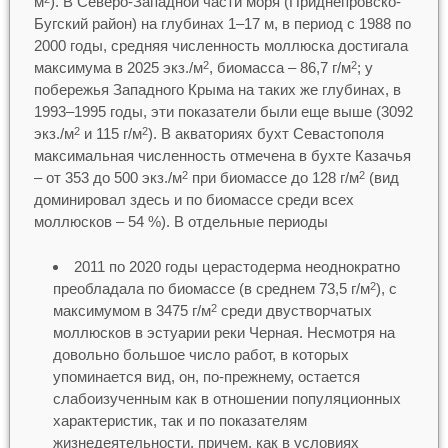
м
). В Северо-Западной части моря (Приднепровско-
Бугский район) на глубинах 1–17 м, в период с 1988 по
2000 годы, средняя численность моллюска достигала
максимума в 2025 экз./м
, биомасса – 86,7 г/м
; у
2
2
побережья Западного Крыма на таких же глубинах, в
1993–1995 годы, эти показатели были еще выше (3092
экз./м
и 115 г/м
). В акваториях бухт Севастополя
2
2
максимальная численность отмечена в бухте Казачья
– от 353 до 500 экз./м
при биомассе до 128 г/м
(вид
2
2
доминировал здесь и по биомассе среди всех
моллюсков – 54 %). В отдельные периоды
2011 по 2020 годы церастодерма неоднократно
преобладала по биомассе (в среднем 73,5 г/м
), с
2
максимумом в 3475 г/м
среди двустворчатых
2
моллюсков в эстуарии реки Черная. Несмотря на
довольно большое число работ, в которых
упоминается вид, он, по-прежнему, остается
слабоизученным как в отношении популяционных
характеристик, так и по показателям
жизнедеятельности, причем, как в условиях