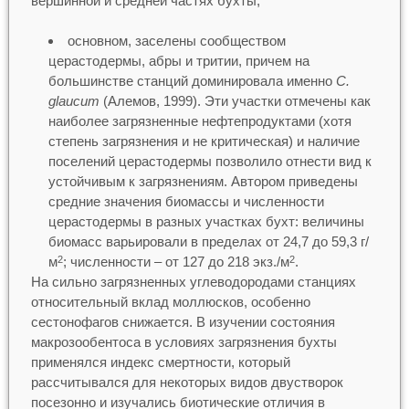
вершинной и средней частях бухты,
основном, заселены сообществом
церастодермы, абры и тритии, причем на
большинстве станций доминировала именно
C.
glaucum
(Алемов, 1999). Эти участки отмечены как
наиболее загрязненные нефтепродуктами (хотя
степень загрязнения и не критическая) и наличие
поселений церастодермы позволило отнести вид к
устойчивым к загрязнениям. Автором приведены
средние значения биомассы и численности
церастодермы в разных участках бухт: величины
биомасс варьировали в пределах от 24,7 до 59,3 г/
м
; численности – от 127 до 218 экз./м
.
2
2
На сильно загрязненных углеводородами станциях
относительный вклад моллюсков, особенно
сестонофагов снижается. В изучении состояния
макрозообентоса в условиях загрязнения бухты
применялся индекс смертности, который
рассчитывался для некоторых видов двустворок
посезонно и изучались биотические отличия в