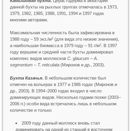
Камышовая бухта
.
Церастодерма в акватории
данной бухты на рыхлых грунтах отмечалась в 1973,
1979, 1982, 1985, 1988, 1991, 1994 и 1997 годах
многими авторами.
Максимальная численность была зафиксирована в
1988 году – 59 экз./м
(для вида это низкие значения),
2
а наибольшая биомасса в 1979 году – 91 г/м
. В 1997
2
году вершине и средней части бухты доминировал
комплекс видов моллюсков
C. glaucum
–
A.
segmentum
–
T. reticulatа
(Миронов и др., 2003).
Бухта Казачья.
В небольшом количестве был
отмечен на вольерах в 1977 и 1986 годах (Миронов и
др., 2003). В 1994–2000 годах входил в число
доминирующих видов. Несколько годами позже (2003–
2006 гг.) особи вида встречались лишь в небольшом
количестве и только
2009 году данный моллюск вновь стал
доминировать на одной из станций в восточном