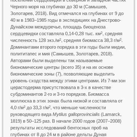
Черного моря на глубинах до 30 м (Самышев,
Золотарев, 2018). Вид отмечался на глубинах от 9 до
40 м в 1983–1985 годы в экспедициях на Днестрово-
Дунайском междуречье, площадь биоценоза
сердцевидки составляла 0,14-0,28 тыс. км
, средняя
2
численность 128 экз./м
, средняя биомасса 38,3 г/м
.
2
2
Доминантами второго порядка в эти годы были мидии,
полититапес и мия (Самышев, Золотарев, 2018).
Авторами были выделены так называемые
биономические центры (всего 35) и на их основе
биономические зоны (7), позволяющие выделить
уровень сходства между этими центрами. Из 7-ми зон
церастодерма присутствовала в 3-х в качестве
субдоминантов 2-го и 3-го порядков. Биомасса
моллюска в этих зонах была низкой и составляла от
4,0 г/м
до 33,3 г/м
, что меньше численности
2
2
руководящего вида
Mytilus galloрrovincialis
(Lamarck,
1819) в 50–125 раз. В начале 2000 годов (2007–2008)
результаты исследований бентосных проб на
глубинах от 8 до 24 м в районе дельты Дуная