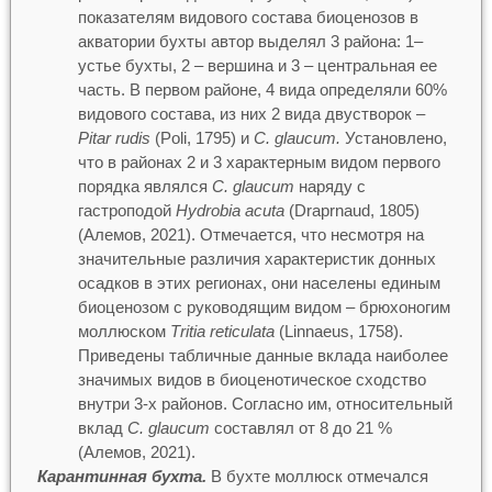
показателям видового состава биоценозов в
акватории бухты автор выделял 3 района: 1–
устье бухты, 2 – вершина и 3 – центральная ее
часть. В первом районе, 4 вида определяли 60%
видового состава, из них 2 вида двустворок –
Pitar rudis
(Poli, 1795) и
C. glaucum.
Установлено,
что в районах 2 и 3 характерным видом первого
порядка являлся
C. glaucum
наряду с
гастроподой
Hydrobia acuta
(Draprnaud, 1805)
(Алемов, 2021). Отмечается, что несмотря на
значительные различия характеристик донных
осадков в этих регионах, они населены единым
биоценозом с руководящим видом – брюхоногим
моллюском
Тritia reticulata
(Linnaeus, 1758).
Приведены табличные данные вклада наиболее
значимых видов в биоценотическое сходство
внутри 3-х районов. Согласно им, относительный
вклад
С. glaucum
составлял от 8 до 21 %
(Алемов, 2021).
Карантинная бухта.
В бухте моллюск отмечался