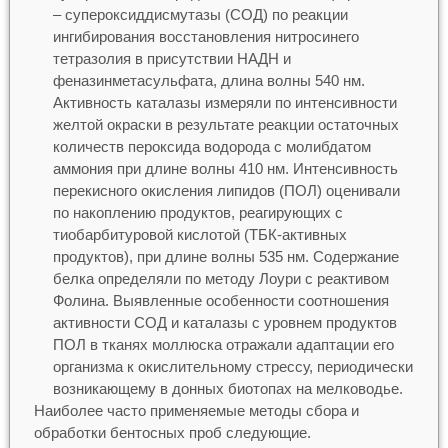
– супероксиддисмутазы (СОД) по реакции
ингибирования восстановления нитросинего
тетразолия в присутствии НАДН и
феназинметасульфата, длина волны 540 нм.
Активность каталазы измеряли по интенсивности
желтой окраски в результате реакции остаточных
количеств пероксида водорода с молибдатом
аммония при длине волны 410 нм. Интенсивность
перекисного окисления липидов (ПОЛ) оценивали
по накоплению продуктов, реагирующих с
тиобарбитуровой кислотой (ТБК-активных
продуктов), при длине волны 535 нм. Содержание
белка определяли по методу Лоури с реактивом
Фолина. Выявленные особенности соотношения
активности СОД и каталазы с уровнем продуктов
ПОЛ в тканях моллюска отражали адаптации его
организма к окислительному стрессу, периодически
возникающему в донных биотопах на мелководье.
Наиболее часто применяемые методы сбора и
обработки бентосных проб следующие.