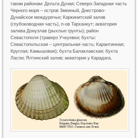
таким районам: Дельта Дуная; Северо-Западная часть
Черного моря – остров Змеиный, Днестрово-
Дунайское междуречье; Каркинитский залив
(глубоководная часть), п-ов Тарханкут; акватория
залива Донузлав (рыхлые грунты); район
Севастополя (траверз Учкуевки; бухты:
Севастопольская – центральная часть; Карантинная;
Круглая; Камышовая); бухта Балаклавская; бухта
Ласпи; Ялтинский залив; акватория у Карадага.