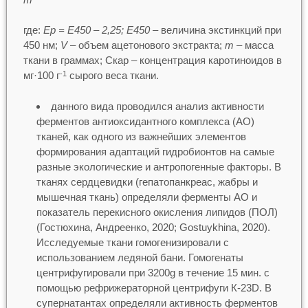
где:
Ер = Е450
–
2,25; Е450
– величина экстинкций при
450 нм;
V
– объем ацетонового экстракта;
m
– масса
ткани в граммах; Скар – концентрация каротиноидов в
мг·100 г
сырого веса ткани.
-1
данного вида проводился анализ активности
ферментов антиоксидантного комплекса (АО)
тканей, как одного из важнейших элементов
формирования адаптаций гидробионтов на самые
разные экологические и антропогенные факторы. В
тканях сердцевидки (гепатопанкреас, жабры и
мышечная ткань) определяли ферменты АО и
показатель перекисного окисления липидов (ПОЛ)
(Гостюхина, Андреенко, 2020; Gostuykhina, 2020).
Исследуемые ткани гомогенизировали с
использованием ледяной бани. Гомогенаты
центрифугировали при 3200g в течение 15 мин. с
помощью рефрижераторной центрифуги К-23D. В
супернатантах определяли активность ферментов