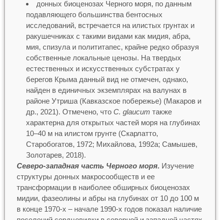
донных биоценозах Черного моря, по данным
подавляющего большинства бентосных
исследований, встречается на илистых грунтах и
ракушечниках с такими видами как мидия, абра,
мия, спизула и полититапес, крайне редко образуя
собственные локальные ценозы. На твердых
естественных и искусственных субстратах у
берегов Крыма данный вид не отмечен, однако,
найден в единичных экземплярах на валунах в
районе Утриша (Кавказcкое побережье) (Макаров и
др., 2021). Отмечено, что
C. glaucum
также
характерна для открытых частей моря на глубинах
10–40 м на илистом грунте (Скарлатто,
Старобогатов, 1972; Михайлова, 1992a; Самышев,
Золотарев, 2018).
Северо-западная часть Черного моря.
Изучение
структуры донных макросообществ и ее
трансформации в наиболее обширных биоценозах
мидии, фазеолины и абры на глубинах от 10 до 100 м
в конце 1970-х – начале 1990-х годов показал наличие
поселений сердцевидки в северной и западной частях