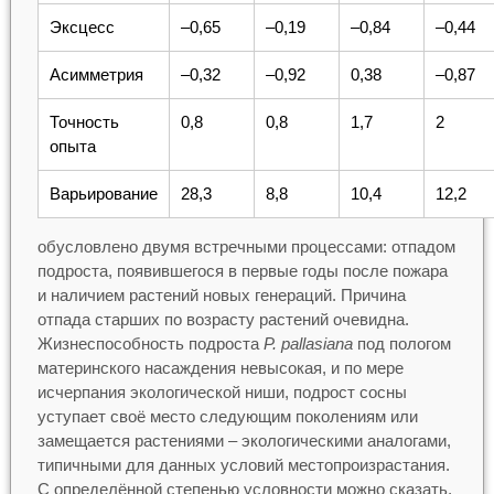
Эксцесс
–0,65
–0,19
–0,84
–0,44
Асимметрия
–0,32
–0,92
0,38
–0,87
Точность
0,8
0,8
1,7
2
опыта
Варьирование
28,3
8,8
10,4
12,2
обусловлено двумя встречными процессами: отпадом
подроста, появившегося в первые годы после пожара
и наличием растений новых генераций. Причина
отпада старших по возрасту растений очевидна.
Жизнеспособность подроста
P
.
рallasiana
под пологом
материнского насаждения невысокая, и по мере
исчерпания экологической ниши, подрост сосны
уступает своё место следующим поколениям или
замещается растениями – экологическими аналогами,
типичными для данных условий местопроизрастания.
С определённой степенью условности можно сказать,