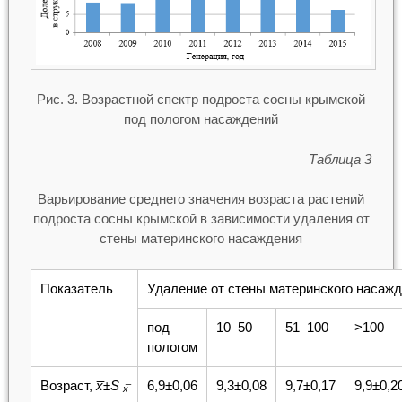
Рис. 3. Возрастной спектр подроста сосны крымской
под пологом насаждений
Таблица 3
Варьирование среднего значения возраста растений
подроста сосны крымской в зависимости удаления от
стены материнского насаждения
Показатель
Удаление от стены материнского насажд
под
10–50
51–100
>100
пологом
Возраст,
x
̅±
S
6,9±0,06
9,3±0,08
9,7±0,17
9,9±0,2
x