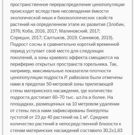
пространственное перераспределение ценопопуляции
происходит вследствие несовпадения ёмкости
экологической ниши и биоэкологических свойств
растений на определенном этапе их развития (Злобин,
1976; Коба, 2016, 2017; Малиновский, 2017;
Сприцын, 2017; Салтыков, 2019; Санников, 2019).
Подрост сосны в сравнительно короткий временной
период уступает своё место для следующих
поколений, а зоны краевого эффекта смещаются на
периферию открытых пространств горельника. Так,
например, максимальные показатели плотности
ценопопуляции подроста
P
.
рallasiana
были отмечены
нами в пределах 50-метровой зоны прилегающей
стены материнского насаждения, где количество
подроста достигает 60–70 тыс. шт./га и более. На
площадках, размещенных на 10 метровом удалении
от стены леса нами зафиксированы биогруппы
густотой от 23 до 40 растений на 1 м². Среднее
количество растений в непосредственной близости к
стенам материнских насаждений составило 30,2±1,63