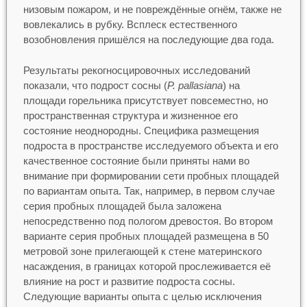
низовым пожаром, и не повреждённые огнём, также не
вовлекались в рубку. Всплеск естественного
возобновления пришёлся на последующие два года.
Результаты рекогносцировочных исследований
показали, что подрост сосны (
P
.
рallasiana
) на
площади горельника присутствует повсеместно, но
пространственная структура и жизненное его
состояние неоднородны. Специфика размещения
подроста в пространстве исследуемого объекта и его
качественное состояние были приняты нами во
внимание при формировании сети пробных площадей
по вариантам опыта. Так, например, в первом случае
серия пробных площадей была заложена
непосредственно под пологом древостоя. Во втором
варианте серия пробных площадей размещена в 50
метровой зоне прилегающей к стене материнского
насаждения, в границах которой прослеживается её
влияние на рост и развитие подроста сосны.
Следующие варианты опыта с целью исключения