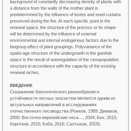
background of constantly decreasing density of plants with
a distance from the walls of the mother plant is
predetermined by the influence of testes and seed curtains
preserved during the fire. At each specific point in the
renewal space, the structure of the process or its shape
will be determined by the influence of external
environmental and internal endogenous factors due to the
biogroup effect of plant groupings. Polyvariance of the
spatio-age structure of the undergrowth in the gorelnik
space is the result of autoregulation of the cenopopulation
structure in accordance with the capacity of the existing
renewal niches.
ВВЕДЕНИЕ
Сохранение биологического разнообразия и
устойчивости лесных экосистем является одним из
актуальных направлений в исследованиях
отечественного лесоводства (Рожков, 1989; Демаков,
2000; Восточно-европейские леса…, 2004; Бех, 2015;
Коротков, 2015; Коба, 2016; Салтыков, 2019).