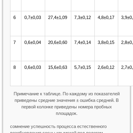
6
0,7±0,03
27,4±1,09
7,3±0,12
4,8±0,17
3,9±0
7
0,6±0,04
20,6±0,60
7,4±0,14
3,8±0,15
2,8±0
8
0,6±0,03
15,6±0,63
5,7±0,15
2,6±0,12
2,7±0
Примечание к таблице. По каждому из показателей
приведены средние значения ± ошибка средней. В
первой колонке приведены номера пробных
площадок.
сомнение успешность процесса естественного
возобновления сосны крымской под пологом