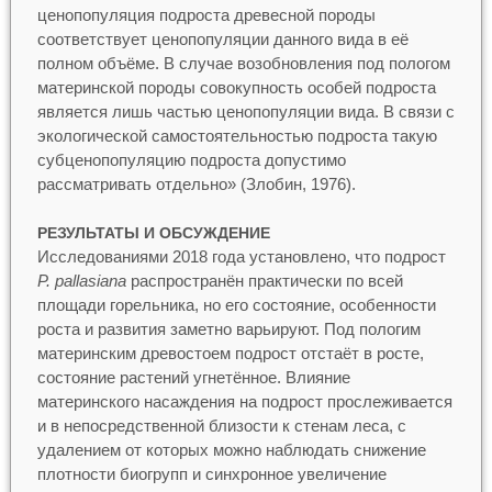
ценопопуляция подроста древесной породы
соответствует ценопопуляции данного вида в её
полном объёме. В случае возобновления под пологом
материнской породы совокупность особей подроста
является лишь частью ценопопуляции вида. В связи с
экологической самостоятельностью подроста такую
субценопопуляцию подроста допустимо
рассматривать отдельно» (Злобин, 1976).
РЕЗУЛЬТАТЫ И ОБСУЖДЕНИЕ
Исследованиями 2018 года установлено, что подрост
P
.
рallasiana
распространён практически по всей
площади горельника, но его состояние, особенности
роста и развития заметно варьируют. Под пологим
материнским древостоем подрост отстаёт в росте,
состояние растений угнетённое. Влияние
материнского насаждения на подрост прослеживается
и в непосредственной близости к стенам леса, с
удалением от которых можно наблюдать снижение
плотности биогрупп и синхронное увеличение