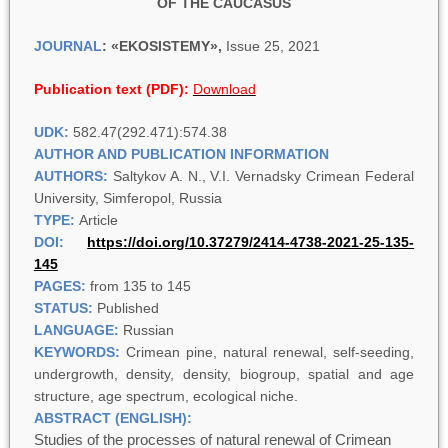
OF THE CAUCASUS
JOURNAL
:
«
EKOSISTEMY
»,
Issue 25, 2021
Publication text (PDF):
Download
UDK:
582.47(292.471):574.38
AUTHOR AND PUBLICATION INFORMATION
AUTHORS:
Saltykov A. N., V.I. Vernadsky Crimean Federal
University, Simferopol, Russia
TYPE:
Article
DOI:
https://doi.org/10.37279/2414-4738-2021-25-135-
145
PAGES:
from 135 to 145
STATUS:
Published
LANGUAGE:
Russian
KEYWORDS:
Crimean pine, natural renewal, self-seeding,
undergrowth, density, density, biogroup, spatial and age
structure, age spectrum, ecological niche.
ABSTRACT (ENGLISH):
Studies of the processes of natural renewal of Crimean