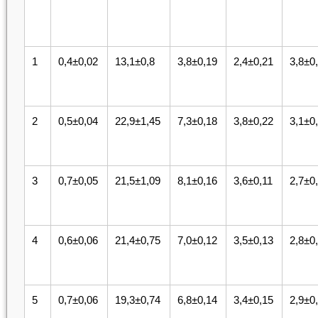
1
0,4±0,02
13,1±0,8
3,8±0,19
2,4±0,21
3,8±0
2
0,5±0,04
22,9±1,45
7,3±0,18
3,8±0,22
3,1±0
3
0,7±0,05
21,5±1,09
8,1±0,16
3,6±0,11
2,7±0
4
0,6±0,06
21,4±0,75
7,0±0,12
3,5±0,13
2,8±0
5
0,7±0,06
19,3±0,74
6,8±0,14
3,4±0,15
2,9±0