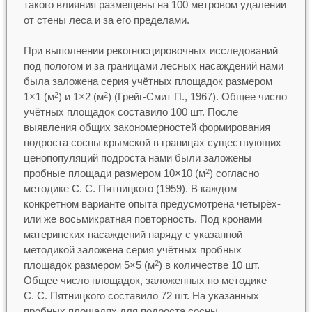
такого влияния размещены на 100 метровом удалении
от стены леса и за его пределами.
При выполнении рекогносцировочных исследований
под пологом и за границами лесных насаждений нами
была заложена серия учётных площадок размером
1×1 (м
) и 1×2 (м
) (Грейг-Смит П., 1967). Общее число
2
2
учётных площадок составило 100 шт. После
выявления общих закономерностей формирования
подроста сосны крымской в границах существующих
ценопопуляций подроста нами были заложены
пробные площади размером 10×10 (м
) согласно
2
методике С. С. Пятницкого (1959). В каждом
конкретном варианте опыта предусмотрена четырёх-
или же восьмикратная повторность. Под кронами
материнских насаждений наряду с указанной
методикой заложена серия учётных пробных
площадок размером 5×5 (м
) в количестве 10 шт.
2
Общее число площадок, заложенных по методике
С. С. Пятницкого составило 72 шт. На указанных
пробных площадях для подроста сосны