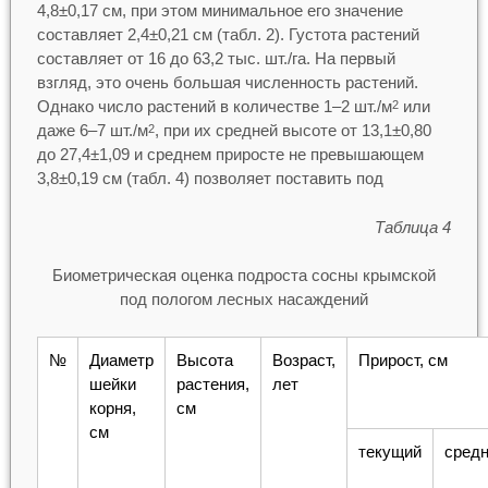
4,8±0,17 см, при этом минимальное его значение
составляет 2,4±0,21 см (табл. 2). Густота растений
составляет от 16 до 63,2 тыс. шт./га. На первый
взгляд, это очень большая численность растений.
Однако число растений в количестве 1–2 шт./м
или
2
даже 6–7 шт./м
, при их средней высоте от 13,1±0,80
2
до 27,4±1,09 и среднем приросте не превышающем
3,8±0,19 см (табл. 4) позволяет поставить под
Таблица 4
Биометрическая оценка подроста сосны крымской
под пологом лесных насаждений
№
Диаметр
Высота
Возраст,
Прирост, см
шейки
растения,
лет
корня,
см
см
текущий
сред