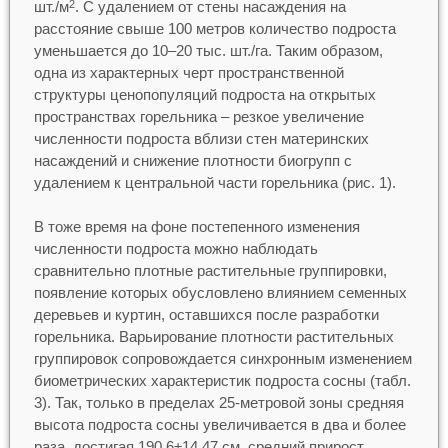
шт./м
. С удалением от стены насаждения на
2
расстояние свыше 100 метров количество подроста
уменьшается до 10–20 тыс. шт./га. Таким образом,
одна из характерных черт пространственной
структуры ценопопуляций подроста на открытых
пространствах горельника – резкое увеличение
численности подроста вблизи стен материнских
насаждений и снижение плотности биогрупп с
удалением к центральной части горельника (рис. 1).
В тоже время на фоне постепенного изменения
численности подроста можно наблюдать
сравнительно плотные растительные группировки,
появление которых обусловлено влиянием семенных
деревьев и куртин, оставшихся после разработки
горельника. Варьирование плотности растительных
группировок сопровождается синхронным изменением
биометрических характеристик подроста сосны (табл.
3). Так, только в пределах 25-метровой зоны средняя
высота подроста сосны увеличивается в два и более
раза, достигая 190,6±14,47 см, средний прирост