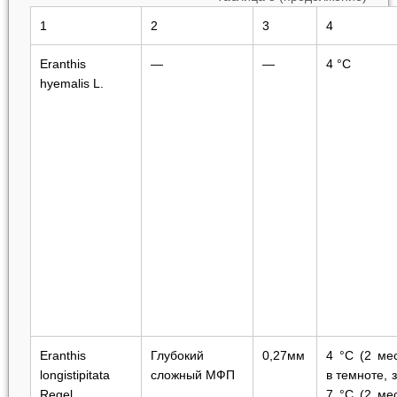
1
2
3
4
Eranthis
—
—
4 °С
hyemalis
L.
Eranthis
Глубокий
0,27мм
4 °С (2 ме
longistipitata
сложный МФП
в темноте, 
Regel
7 °С (2 ме