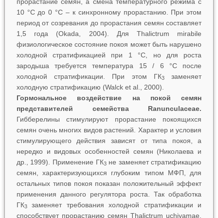
прорастание семян, а смена температурного режима с
10 °С до 0 °С ‒ к синхронному прорастанию. При этом
период от созревания до прорастания семян составляет
1,5 года (Okada, 2004). Для
Thalictrum
mirabile
физиологическое состояние покоя может быть нарушено
холодной стратификацией при 1 °C, но для роста
зародыша требуется температура 15 / 6 °C после
холодной стратификации. При этом ГК
заменяет
3
холодную стратификацию (Walck et al., 2000).
Гормональное воздействие на покой семян
представителей семейства Ranunculaceae.
Гибберелины стимулируют прорастание покоящихся
семян очень многих видов растений. Характер и условия
стимулирующего действия зависят от типа покоя, а
нередко и видовых особенностей семян (Николаева и
др., 1999). Применение ГК
не заменяет стратификацию
3
семян, характеризующихся глубоким типом МФП, для
остальных типов покоя показан положительный эффект
применения данного регулятора роста. Так обработка
ГК
заменяет требования холодной стратификации и
3
способствует прорастанию семян
Thalictrum
uchiyamae
,