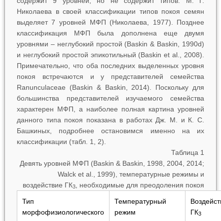
содержит 9 уровней, но не содержит типов. М. Г.
Николаева в своей классификации типов покоя семян
выделяет 7 уровней МФП (Николаева, 1977). Позднее
классификация МФП была дополнена еще двумя
уровнями ‒ неглубокий простой (Baskin & Baskin, 1990d)
и неглубокий простой эпикотильный (Baskin et al., 2008).
Примечательно, что оба последних выделенных уровня
покоя встречаются и у представителей семейства
Ranunculaceae (Baskin & Baskin, 2014). Поскольку для
большинства представителей изучаемого семейства
характерен МФП, а наиболее полная картина уровней
данного типа покоя показана в работах Дж. М. и К. С.
Башкиных, подробнее остановимся именно на их
классификации (табл. 1, 2).
Таблица 1
Девять уровней МФП (Baskin & Baskin, 1998, 2004, 2014;
Walck et al., 1999), температурные режимы и
воздействие ГК
, необходимые для преодоления покоя
3
Тип
Температурный
Воздейст
морфофизиологического
режим
ГК
н
3