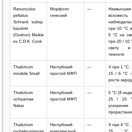
Ranunculus
Морфоло
—
Наивысшая
peltatus
гический
всхожесть
Schrank subsp.
наблюдалас
baudoti
i
при 10 °С и
(Godron) Meikle
5 °С на св
ex C.D.K. Cook
при 20 / 10 
свету 
темноте
Thalictrum
Неглубокий
—
Х при 1 °C.
mirabile
Small
простой МФП
15 / 6 °C 
роста заро
Thalictrum
Неглубокий
—
5 °C (8 нед
uchiyamae
простой МФП
25 / 15 
Nakai
ускорение
прорастани
Thalictrum
Неглубокий
—
Х при 4 °C.
rochebrunianum
комплексный
25 °C