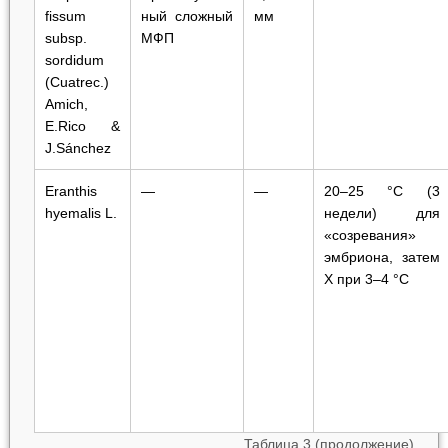
fissum
ный сложный
мм
subsp.
МФП
sordidum
(Cuatrec.)
Amich,
E.Rico &
J.Sánchez
Eranthis
—
—
20–25 °C (3
h
y
emalis
L.
недели) для
«созревания»
эмбриона, затем
Х при 3–4 °C
Таблица 3 (продолжение)