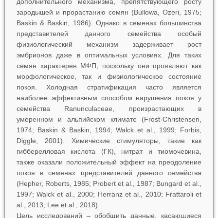
дополнительного механизма, препятствующего росту
зародышей и прорастанию семян (Bullowa, Ozeri, 1975;
Baskin & Baskin, 1986). Однако в семенах большинства
представителей данного семейства особый
физиологический механизм задерживает рост
эмбрионов даже в оптимальных условиях. Для таких
семян характерен МФП, поскольку они проявляют как
морфологическое, так и физиологическое состояние
покоя. Холодная стратификация часто является
наиболее эффективным способом нарушения покоя у
семейства Ranunculaceae, произрастающих в
умеренном и альпийском климате (Frost-Christensen,
1974; Baskin & Baskin, 1994; Walck et al., 1999; Forbis,
Diggle, 2001). Химические стимуляторы, такие как
гибберелловая кислота (ГК), нитрат и тиомочевина,
также оказали положительный эффект на преодоление
покоя в семенах представителей данного семейства
(Hepher, Roberts, 1985; Probert et al., 1987; Bungard et al.,
1997; Walck et al., 2000; Herranz et al., 2010; Frattaroli et
al., 2013; Lee et al., 2018).
Цель исследований – обобщить данные, касающиеся