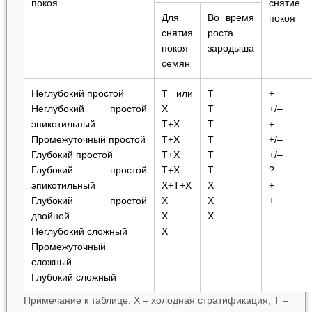
покоя
снятие
Для
Во время
покоя
снятия
роста
покоя
зародыша
семян
Неглубокий простой
Т или
Т
+
Неглубокий простой
Х
Т
+/–
эпикотильный
Т+Х
Т
+
Промежуточный простой
Т+Х
Т
+/–
Глубокий простой
Т+Х
Т
+/–
Глубокий простой
Т+Х
Т
?
эпикотильный
Х+Т+Х
Х
+
Глубокий простой
Х
Х
+
двойной
Х
Х
–
Неглубокий сложный
Х
Промежуточный
сложный
Глубокий сложный
Примечание к таблице. Х – холодная стратификация; Т –