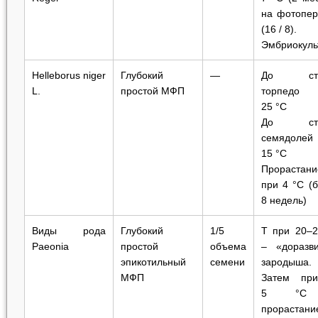
на фотопер
(16 / 8).
Эмбриокуль
Helleborus niger
Глубокий
—
До ста
L.
простой МФП
торпедо
25 °C
До ста
семядолей
15 °C
Прорастани
при 4 °С (
8 недель)
Виды рода
Глубокий
1/5
Т при 20‒2
Paeonia
простой
объема
‒ «доразви
эпикотильный
семени
зародыша.
МФП
Затем пр
5 °С
прорастани