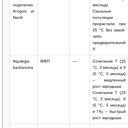
nugorensis
месяца).
Arrigoni et
Скальные
Nardi
популяции
прорастала при
25 °C без какой-
либо
предварительной
Х
Aquilegia
МФП
—
Сочетание Т (25
barbaricina
°C, 3 месяца) и Х
(5 °C, 3 месяца)
‒ медленный
рост зародыша.
Сочетание Т (25
°C, 3 месяца), Х
(5 °C, 3 месяца)
и ГК
‒ быстрый
3
рост зародыша.