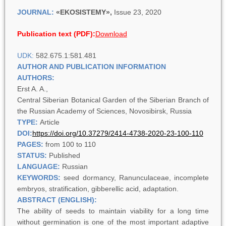
JOURNAL:
«EKOSISTEMY»,
Issue 23, 2020
Publication text (PDF):
Download
UDK:
582.675.1:581.481
AUTHOR AND PUBLICATION INFORMATION
AUTHORS:
Erst A. A.,
Central Siberian Botanical Garden of the Siberian Branch of
the Russian Academy of Sciences, Novosibirsk, Russia
TYPE:
Article
DOI:
https://doi.org/10.37279/2414-4738-2020-23-100-110
PAGES:
from 100 to 110
STATUS:
Published
LANGUAGE:
Russian
KEYWORDS:
seed dormancy, Ranunculaceae, incomplete
embryos, stratification, gibberellic acid, adaptation.
ABSTRACT (ENGLISH):
The ability of seeds to maintain viability for a long time
without germination is one of the most important adaptive