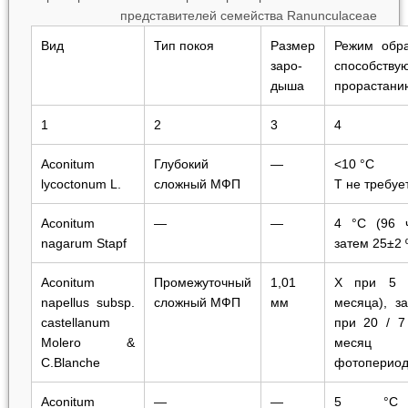
представителей семейства Ranunculaceae
Вид
Тип покоя
Размер
Режим обра
заро­
способству
дыша
прорастани
1
2
3
4
A
conitum
Глубокий
—
<10 °C
lycoctonum
L.
сложный МФП
Т не требуе
Aconitum
—
—
4 °C (96 ч
nagarum
Stapf
затем 25±2 
Aconitum
Промежуточный
1,01
Х при 5 
napellus
subsp.
сложный МФП
мм
месяца), з
castellanu
m
при 20 / 7
Molero &
месяц
C.Blanche
фотопериод
Aconitum
—
—
5 °