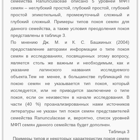
семейства Ranunculaceae описано 5 уровней МФП
семян – неглубокий простой, глубокий простой, глубокий
простой эпикотильный, промежуточный сложный и
глубокий сложный. Примеры типов покоя семян для
данного семейства, а также условия преодоления покоя
представлены в таблице 3.
По мнению Дж. М. и К. С. Башкиных (2004)
предоставление авторами информации о типе покоя
семян в исследованиях, посвященных этому вопросу,
является столь же важным и необходимым, как и
указание латинского названия исследуемого
объекта.Тем не менее, в большинстве публикаций по
покою семян не указывается тип покоя, который
исследуется, или не приводится заключение о типе
покоя, если он неизвестен в начале исследования. В
части (40 %) проанализированных нами источников
литературы не указан тип покоя семян представителей
семейства Ranunculaceae и, вероятно, список уровней
МФП семян данного семейства будет дополнен.
Таблица 3
Примеры типов и некоторых характеристик покоя семян