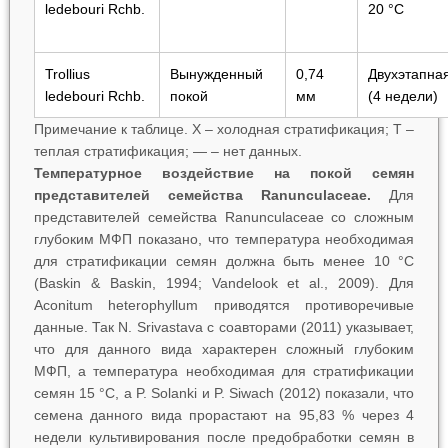
ledebouri
Rchb.
20 °C
Trollius
Вынужденный
0,74
Двухэтапн
ledebouri
Rchb.
покой
мм
(4 недели)
Примечание к таблице. Х – холодная стратификация; Т –
теплая стратификация; — – нет данных.
Температурное воздействие на покой семян
представителей семейства Ranunculaceae.
Для
представителей семейства Ranunculaceae со сложным
глубоким МФП показано, что температура необходимая
для стратификации семян должна быть менее 10 °C
(Baskin & Baskin, 1994; Vandelook et al., 2009). Для
Aconitum heterophyllum
приводятся противоречивые
данные. Так N. Srivastava с соавторами (2011) указывает,
что для данного вида характерен сложный глубоким
МФП, а температура необходимая для стратификации
семян 15 °C, а P. Solanki и P. Siwach (2012) показали, что
семена данного вида прорастают на 95,83 % через 4
недели культивирования после предобработки семян в