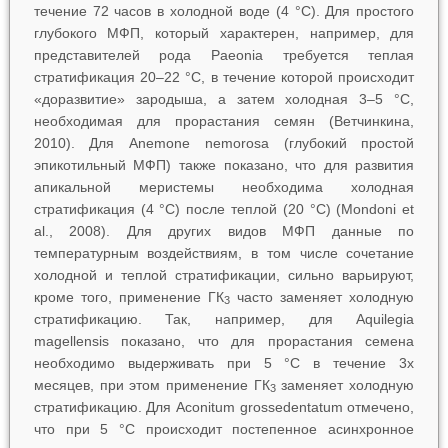
течение 72 часов в холодной воде (4 °C). Для простого
глубокого МФП, который характерен, например, для
представителей рода
Paeonia
требуется теплая
стратификация 20‒22 °C, в течение которой происходит
«доразвитие» зародыша, а затем холодная 3‒5 °С,
необходимая для прорастания семян (Ветчинкина,
2010). Для
Anemone nemorosa
(глубокий простой
эпикотильный МФП) также показано, что для развития
апикальной меристемы необходима холодная
стратификация (4 °С) после теплой (20 °С) (Mondoni et
al., 2008). Для других видов МФП данные по
температурным воздействиям, в том числе сочетание
холодной и теплой стратификации, сильно варьируют,
кроме того, применение ГК
часто заменяет холодную
3
стратификацию. Так, например, для
Aquilegia
magellensis
показано, что для прорастания семена
необходимо выдерживать при 5 °C в течение 3х
месяцев, при этом применение ГК
заменяет холодную
3
стратификацию. Для
Aconitum grossedentatum
отмечено,
что при 5 °С происходит постепенное асинхронное