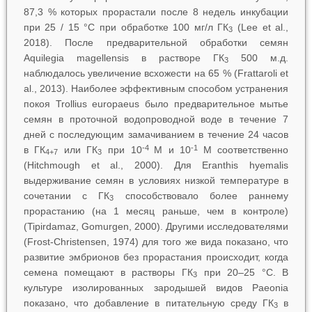
87,3 % которых прорастали после 8 недель инкубации
при 25 / 15 °C при обработке 100 мг/л ГК
(Lee et al.,
3
2018). После предварительной обработки семян
Aquilegia magellensis
в растворе ГК
500 м.д.
3
наблюдалось увеличение всхожести на 65 % (Frattaroli et
al., 2013). Наиболее эффективным способом устранения
покоя
Trollius europaeus
было предварительное мытье
семян в проточной водопроводной воде в течение 7
дней с последующим замачиванием в течение 24 часов
-4
-1
в ГК
или ГК
при 10
M и 10
M соответственно
4+7
3
(Hitchmough et al., 2000). Для
Eranthis hyemalis
выдерживание семян в условиях низкой температуре в
сочетании с ГК
способствовало более раннему
3
прорастанию (на 1 месяц раньше, чем в контроле)
(Tipirdamaz, Gomurgen, 2000). Другими исследователями
(Frost-Christensen, 1974) для того же вида показано, что
развитие эмбрионов без прорастания происходит, когда
семена помещают в растворы ГК
при 20–25 °C. В
3
культуре изолированных зародышей видов
Paeonia
показано, что добавление в питательную среду ГК
в
3