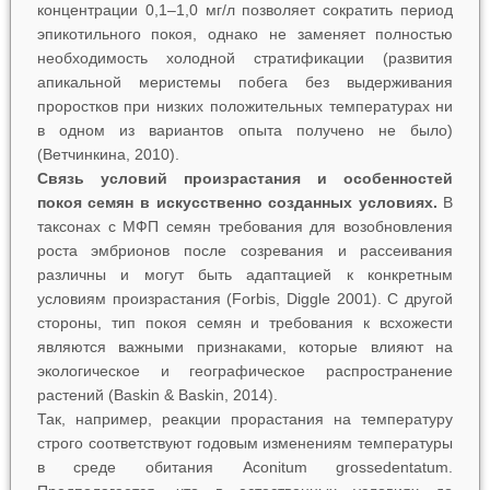
концентрации 0,1–1,0 мг/л позволяет сократить период
эпикотильного покоя, однако не заменяет полностью
необходимость холодной стратификации (развития
апикальной меристемы побега без выдерживания
проростков при низких положительных температурах ни
в одном из вариантов опыта получено не было)
(Ветчинкина, 2010).
Связь условий произрастания и особенностей
покоя семян в искусственно созданных условиях.
В
таксонах с МФП семян требования для возобновления
роста эмбрионов после созревания и рассеивания
различны и могут быть адаптацией к конкретным
условиям произрастания (Forbis, Diggle 2001). С другой
стороны, тип покоя семян и требования к всхожести
являются важными признаками, которые влияют на
экологическое и географическое распространение
растений (Baskin & Baskin, 2014).
Так, например, реакции прорастания на температуру
строго соответствуют годовым изменениям температуры
в среде обитания
Aconitum grossedentatum
.