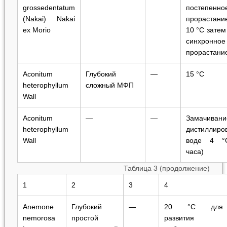
grossedentatum
постепенно
(Nakai) Nakai
прорастани
ex Morio
10 °С затем
синхронное
прорастани
Aconitum
Глубокий
—
15 °С
heterophyllum
сложный МФП
Wall
Aconitum
—
—
Замачива
heterophyllum
дистиллиро
Wall
воде 4 °
часа)
Таблица 3 (продолжение)
1
2
3
4
Anemone
Глубокий
—
20 °C для
nemorosa
простой
развития