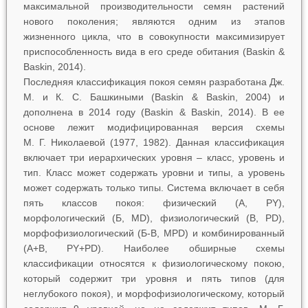
максимальной производительности семян растений
нового поколения; являются одним из этапов
жизненного цикла, что в совокупности максимизирует
приспособленность вида в его среде обитания (Baskin &
Baskin, 2014).
Последняя классификация покоя семян разработана Дж.
М. и К. С. Башкиными (Baskin & Baskin, 2004) и
дополнена в 2014 году (Baskin & Baskin, 2014). В ее
основе лежит модифицированная версия схемы
М. Г. Николаевой (1977, 1982). Данная классификация
включает три иерархических уровня ‒ класс, уровень и
тип. Класс может содержать уровни и типы, а уровень
может содержать только типы. Система включает в себя
пять классов покоя: физический (А, PY),
морфологический (Б, MD), физиологический (В, PD),
морфофизиологический (Б-В, MPD) и комбинированный
(А+В, PY+PD). Наиболее обширные схемы
классификации относятся к физиологическому покою,
который содержит три уровня и пять типов (для
неглубокого покоя), и морфофизиологическому, который