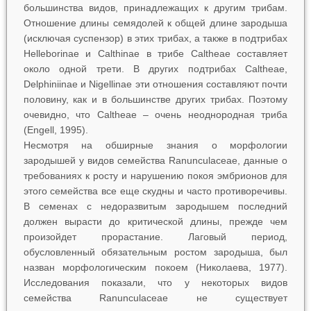
большинства видов, принадлежащих к другим трибам.
Отношение длины семядолей к общей длине зародыша
(исключая суспензор) в этих трибах, а также в подтрибах
Helleborinae и Calthinae в трибе Caltheae составляет
около одной трети. В других подтрибах Caltheae,
Delphiniinae и Nigellinae эти отношения составляют почти
половину, как и в большинстве других трибах. Поэтому
очевидно, что Caltheae ‒ очень неоднородная триба
(Engell, 1995).
Несмотря на обширные знания о морфологии
зародышей у видов семейства Ranunculaceae, данные о
требованиях к росту и нарушению покоя эмбрионов для
этого семейства все еще скудны и часто противоречивы.
В семенах с недоразвитым зародышем последний
должен вырасти до критической длины, прежде чем
произойдет прорастание. Лаговый период,
обусловленный обязательным ростом зародыша, был
назван морфологическим покоем (Николаева, 1977).
Исследования показали, что у некоторых видов
семейства Ranunculaceae не существует