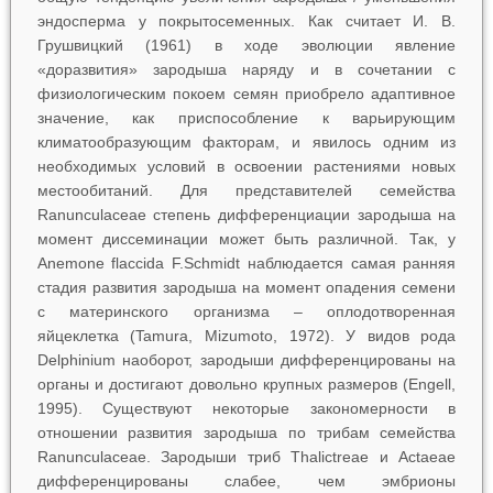
эндосперма у покрытосеменных. Как считает И. В.
Грушвицкий (1961) в ходе эволюции явление
«доразвития» зародыша наряду и в сочетании с
физиологическим покоем семян приобрело адаптивное
значение, как приспособление к варьирующим
климатообразующим факторам, и явилось одним из
необходимых условий в освоении растениями новых
местообитаний. Для представителей семейства
Ranunculaceae степень дифференциации зародыша на
момент диссеминации может быть различной. Так, у
Anemone flaccida
F.Schmidt наблюдается самая ранняя
стадия развития зародыша на момент опадения семени
с материнского организма ‒ оплодотворенная
яйцеклетка (Tamura, Mizumoto, 1972). У видов рода
Delphinium
наоборот, зародыши дифференцированы на
органы и достигают довольно крупных размеров (Engell,
1995). Существуют некоторые закономерности в
отношении развития зародыша по трибам семейства
Ranunculaceae. Зародыши триб Thalictreae и Actaeae
дифференцированы слабее, чем эмбрионы