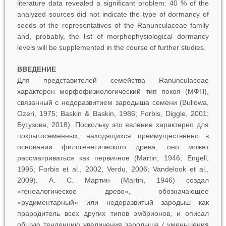
literature data revealed a significant problem: 40 % of the
analyzed sources did not indicate the type of dormancy of
seeds of the representatives of the Ranunculaceae family
and, probably, the list of morphophysiological dormancy
levels will be supplemented in the course of further studies.
ВВЕДЕНИЕ
Для представителей семейства Ranunculaceae
характерен морфофизиологический тип покоя (МФП),
связанный с недоразвитием зародыша семени (Bullowa,
Ozeri, 1975; Baskin & Baskin, 1986; Forbis, Diggle, 2001;
Бутузова, 2018). Поскольку это явление характерно для
покрытосеменных, находящихся преимущественно в
основании филогенетического древа, оно может
рассматриваться как первичное (Martin, 1946; Engell,
1995; Forbis et al., 2002, Verdu, 2006; Vandelook et al.,
2009). A. C. Мартин (Martin, 1946) создал
«генеалогическое древо», обозначающее
«рудиментарный» или недоразвитый зародыш как
прародитель всех других типов эмбрионов, и описал
общую тенденцию увеличения зародыша / уменьшения