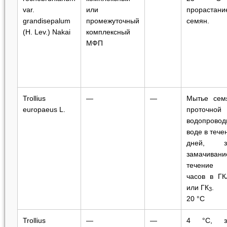
var.
или
прорастани
grandisepalum
промежуточный
семян.
(H. Lev.)
Nakai
комплексный
МФП
Trollius
—
—
Мытье сем
europaeus
L.
проточной
водопровод
воде в тече
дней, з
замачиван
течение
часов в ГК
или ГК
.
3
20 °C
Trollius
—
—
4 °C, з