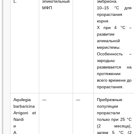
L.
эпикотильный
эмбриона.
МФП
10‒15 °C для
прорастания
корня.
Х при 4 °C ‒
развитие
апикальной
меристемы.
Особенность ‒
зародыш
развивается на
протяжении
всего времени до
прорастания.
Aquilegia
—
—
Прибрежные
barbaricina
популяции
Arrigoni et
прорастали
Nardi
только при 25 °C
и
(2 месяца),
A.
затем 5 °C (2