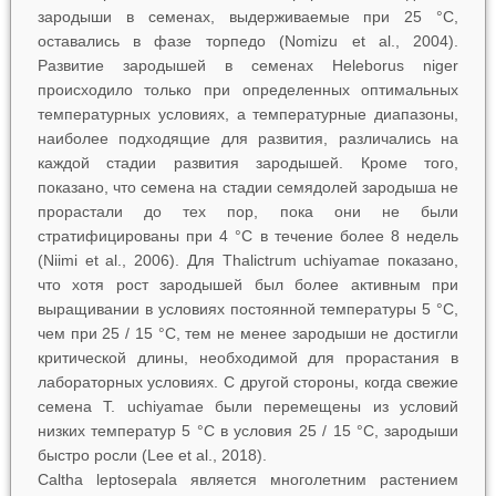
зародыши в семенах, выдерживаемые при 25 °С,
оставались в фазе торпедо (Nomizu et al., 2004).
Развитие зародышей в семенах
H
eleborus
niger
происходило только при определенных оптимальных
температурных условиях, а температурные диапазоны,
наиболее подходящие для развития, различались на
каждой стадии развития зародышей. Кроме того,
показано, что семена на стадии семядолей зародыша не
прорастали до тех пор, пока они не были
стратифицированы при 4 °С в течение более 8 недель
(Niimi et al., 2006). Для
Thalictrum uchiyamae
показано,
что хотя рост зародышей был более активным при
выращивании в условиях постоянной температуры 5 °C,
чем при 25 / 15 °C, тем не менее зародыши не достигли
критической длины, необходимой для прорастания в
лабораторных условиях. С другой стороны, когда свежие
семена
T. uchiyamae
были перемещены из условий
низких температур 5 °C в условия 25 / 15 °C, зародыши
быстро росли (Lee et al., 2018).
Caltha
leptosepala
является многолетним растением