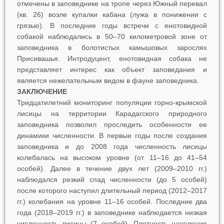
отмечены в заповеднике на тропе через Южный перевал
(кв. 26) возле купалки кабана (лужа в понижении с
грязью). В последние годы встречи с енотовидной
собакой наблюдались в 50–70 километровой зоне от
заповедника в болотистых камышовых зарослях
Присивашья. Интродуцент, енотовидная собака не
представляет интерес как объект заповедания и
является нежелательным видом в фауне заповедника.
ЗАКЛЮЧЕНИЕ
Тридцатилетний мониторинг популяции горно-крымской
лисицы на территории Карадагского природного
заповедника позволил проследить особенности ее
динамики численности. В первые годы после создания
заповедника и до 2008 года численность лисицы
колебалась на высоком уровне (от 11–16 до 41–54
особей). Далее в течение двух лет (2009–2010 гг.)
наблюдался резкий спад численности (до 5 особей)
после которого наступил длительный период (2012–2017
гг.) колебания на уровне 11–16 особей. Последние два
года (2018–2019 гг.) в заповеднике наблюдается низкая
численность лисицы (7 особей). Плотность населения