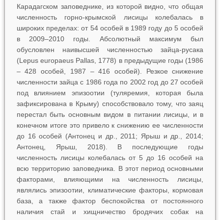
Карадагском заповеднике, из которой видно, что общая
численность горно-крымской лисицы колебалась в
широких пределах: от 54 особей в 1989 году до 5 особей
в 2009–2010 годы. Абсолютный максимум был
обусловлен наивысшей численностью зайца-русака
(
Lepus
europaeus
Pallas, 1778) в предыдущие годы (1986
– 428 особей, 1987 – 416 особей). Резкое снижение
численности зайца с 1986 года по 2002 год до 27 особей
под влиянием эпизоотии (туляремия, которая была
зафиксирована в Крыму) способствовало тому, что заяц
перестал быть основным видом в питании лисицы, и в
конечном итоге это привело к снижению ее численности
до 16 особей (Антонец и др., 2011; Ярыш и др., 2014;
Антонец, Ярыш, 2018). В последующие годы
численность лисицы колебалась от 5 до 16 особей на
всю территорию заповедника. В этот период основными
факторами, влияющими на численность лисицы,
являлись эпизоотии, климатические факторы, кормовая
база, а также фактор беспокойства от постоянного
наличия стай и хищничество бродячих собак на