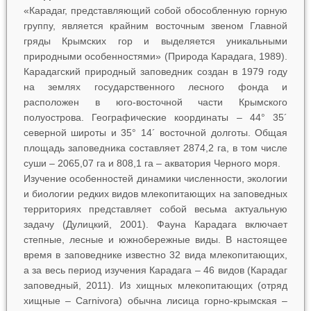
«Карадаг, представляющий собой обособленную горную
группу, является крайним восточным звеном Главной
гряды Крымских гор и выделяется уникальными
природными особенностями» (Природа Карадага, 1989).
Карадагский природный заповедник создан в 1979 году
на землях государственного лесного фонда и
расположен в юго-восточной части Крымского
полуострова. Географические координаты – 44° 35´
северной широты и 35° 14´ восточной долготы. Общая
площадь заповедника составляет 2874,2 га, в том числе
суши – 2065,07 га и 808,1 га – акватория Черного моря.
Изучение особенностей динамики численности, экологии
и биологии редких видов млекопитающих на заповедных
территориях представляет собой весьма актуальную
задачу (Дулицкий, 2001). Фауна Карадага включает
степные, лесные и южнобережные виды. В настоящее
время в заповеднике известно 32 вида млекопитающих,
а за весь период изучения Карадага – 46 видов (Карадаг
заповедный, 2011). Из хищных млекопитающих (отряд
хищные – Carnivora) обычна лисица горно-крымская –