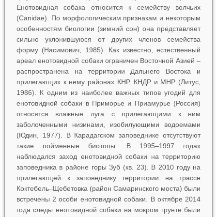
Енотовидная собака относится к семейству волчьих
(Canidae). По морфологическим признакам и некоторым
особенностям биологии (зимний сон) она представляет
сильно уклонившуюся от других членов семейства
форму (Насимович, 1985). Как известно, естественный
ареал енотовидной собаки ограничен Восточной Азией –
распространена на территории Дальнего Востока и
прилегающих к нему районах КНР, КНДР и МНР (Литус,
1986). К одним из наиболее важных типов угодий для
енотовидной собаки в Приморье и Приамурье (Россия)
относятся влажные луга с прилегающими к ним
заболоченными низинами, изобилующими водоемами
(Юдин, 1977). В Карадагском заповеднике отсутствуют
такие пойменные биотопы. В 1995–1997 годах
наблюдался заход енотовидной собаки на территорию
заповедника в районе горы Зуб (кв. 23). В 2010 году на
прилегающей к заповеднику территории на трассе
Коктебель–Щебетовка (район Самаринского моста) были
встречены 2 особи енотовидной собаки. В октябре 2014
года следы енотовидной собаки на мокром грунте были