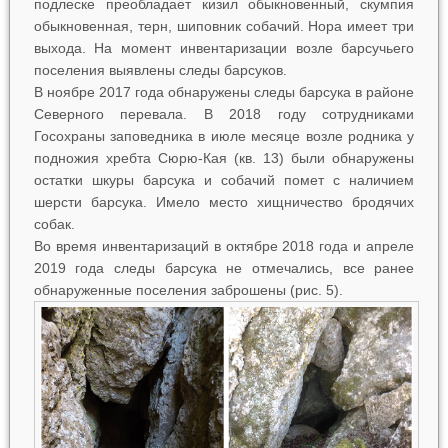
подлеске преобладает кизил обыкновенный, скумпия
обыкновенная, терн, шиповник собачий. Нора имеет три
выхода. На момент инвентаризации возле барсучьего
поселения выявлены следы барсуков.
В ноябре 2017 года обнаружены следы барсука в районе
Северного перевала. В 2018 году сотрудниками
Госохраны заповедника в июле месяце возле родника у
подножия хребта Сюрю-Кая (кв. 13) были обнаружены
остатки шкуры барсука и собачий помет с наличием
шерсти барсука. Имело место хищничество бродячих
собак.
Во время инвентаризаций в октябре 2018 года и апреле
2019 года следы барсука не отмечались, все ранее
обнаруженные поселения заброшены (рис. 5).