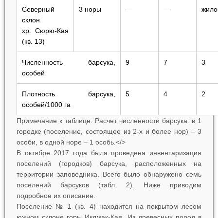
Северный
3 норы
—
—
жило
склон
хр. Сюрю-Кая
(кв. 13)
Численность барсука,
9
7
3
особей
Плотность барсука,
5
4
2
особей/1000 га
Примечание к таблице. Расчет численности барсука: в 1
городке (поселение, состоящее из 2-х и более нор) – 3
особи, в одной норе – 1 особь.</>
В октябре 2017 года была проведена инвентаризация
поселений (городков) барсука, расположенных на
территории заповедника. Всего было обнаружено семь
поселений барсуков (табл. 2). Ниже приводим
подробное их описание.
Поселение № 1 (кв. 4) находится на покрытом лесом
южном склоне горы Иклмак-Кая. Из древесных пород в