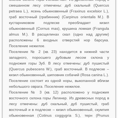
смешанном лесу отмечены: дуб скальный (
Quercus
petraea
L.), ясень обыкновенный (
Fraxinus
excelsior
L.),
граб восточный (грабинник) (
Carpinus
oriental
is
M.). В
кустарниковом подлеске преобладает кизил
обыкновенный (
Cornus mas
), крушина ломкая (
Frangula
almus
M.). В расщелинах скал (одно над другим)
расположены 6 входных отверстий нор барсука.
Поселение нежилое.
Поселение № 2 (кв. 23) находится в нижней части
западного, поросшего дубовым лесом склона у
подножия горы Зуб. В лесу отмечены: дуб пушистый
(
Quercus
pubescens
W.), граб восточный. В подлеске –
кизил обыкновенный, шиповник собачий (
Rosa
canina
L.).
Поселение состоит из одной норы, выкопанной вблизи
небольшого оврага. Поселение нежилое.
Поселение № 3 (кв. 12) расположено у подножия
восточного склона горы Легинер. Из древесных пород в
лесу отмечены: дуб скальный, дуб пушистый, граб
восточный и в подлеске – кизил обыкновенный, скумпия
обыкновенная (
Cotinus
coggygria
S.), терн (
Prunus