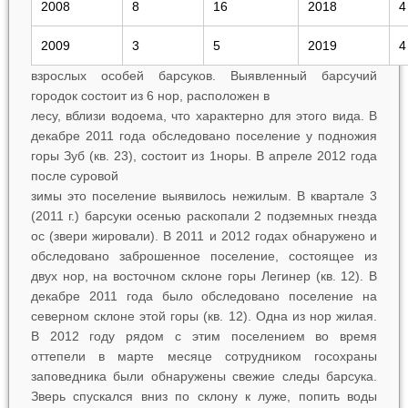
2008
8
16
2018
4
2009
3
5
2019
4
взрослых особей барсуков. Выявленный барсучий
городок состоит из 6 нор, расположен в
лесу, вблизи водоема, что характерно для этого вида. В
декабре 2011 года обследовано поселение у подножия
горы Зуб (кв. 23), состоит из 1норы. В апреле 2012 года
после суровой
зимы это поселение выявилось нежилым. В квартале 3
(2011 г.) барсуки осенью раскопали 2 подземных гнезда
ос (звери жировали). В 2011 и 2012 годах обнаружено и
обследовано заброшенное поселение, состоящее из
двух нор, на восточном склоне горы Легинер (кв. 12). В
декабре 2011 года было обследовано поселение на
северном склоне этой горы (кв. 12). Одна из нор жилая.
В 2012 году рядом с этим поселением во время
оттепели в марте месяце сотрудником госохраны
заповедника были обнаружены свежие следы барсука.
Зверь спускался вниз по склону к луже, попить воды