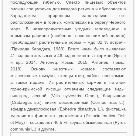
последующей гибелью. Спектр пищевых объектов
лисицы специфичен для каждого региона и обусловлен в
Карадагском природном заповеднике его
расположением в горных комплексах на берегу Черного
моря. В низкопродуктивных угодьях заповедника в
кормовом рационе (особенно в осенне-зимний период)
преобладают растительные корма – «до 82 % встреч»
(Природа Карадага, 1989). Всего нами было выявлено
41 вид растительных и 46 видов животных кормов (Ярыш
и др., 2014; Антонец, Ярыш, 2015; Антонец, Ярыш,
2018). Основу животных кормов составляют
мышевидные грызуны, птенцы птиц, зайцы, насекомые,
а также падаль. Из растительных кормов в питании
горно-крымской лисицы отмечены следующие виды:
виноград лесной (
Vitis sylvestris
Gmel.), боярышник
(
Crataegus
sp.), кизил обыкновенный (
Cornus mas
L.),
эфедра двуколосковая (
Ephedra distachya
L.), фисташка
туполистая фисташка туполистная (
Pistacia mutica
Fish
et Mey) – составляет 46,5 %, груша обыкновенная (
Pyrus
communis
L.) и другие.