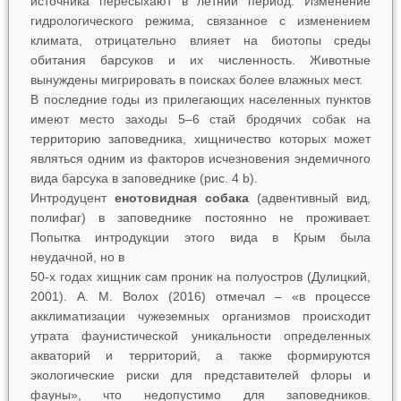
источника пересыхают в летний период. Изменение
гидрологического режима, связанное с изменением
климата, отрицательно влияет на биотопы среды
обитания барсуков и их численность. Животные
вынуждены мигрировать в поисках более влажных мест.
В последние годы из прилегающих населенных пунктов
имеют место заходы 5–6 стай бродячих собак на
территорию заповедника, хищничество которых может
являться одним из факторов исчезновения эндемичного
вида барсука в заповеднике (рис. 4
b
).
Интродуцент
енотовидная собака
(адвентивный вид,
полифаг) в заповеднике постоянно не проживает.
Попытка интродукции этого вида в Крым была
неудачной, но в
50-х годах хищник сам проник на полуостров (Дулицкий,
2001). А. М. Волох (2016) отмечал – «в процессе
акклиматизации чужеземных организмов происходит
утрата фаунистической уникальности определенных
акваторий и территорий, а также формируются
экологические риски для представителей флоры и
фауны», что недопустимо для заповедников.