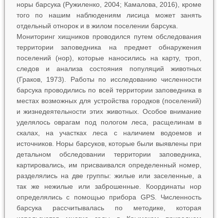
норы барсука (Ружиленко, 2004; Камалова, 2016), кроме
того по нашим наблюдениям лисица может занять
отдельный отнорок и в жилом поселении барсука.
Мониторинг хищников проводился путем обследования
территории заповедника на предмет обнаружения
поселений (нор), которые наносились на карту, троп,
следов и анализа состояния популяций животных
(Граков, 1973). Работы по исследованию численности
барсука проводились по всей территории заповедника в
местах возможных для устройства городков (поселений)
и жизнедеятельности этих животных. Особое внимание
уделялось оврагам под пологом леса, расщелинам в
скалах, на участках леса с наличием водоемов и
источников. Норы барсуков, которые были выявлены при
детальном обследовании территории заповедника,
картировались, им присваивался определенный номер,
разделялись на две группы: жилые или заселенные, а
так же нежилые или заброшенные. Координаты нор
определялись с помощью прибора GPS. Численность
барсука рассчитывалась по методике, которая