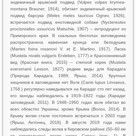
эндемичный крымский подвид (
Vulpes vulpes krymea-
montana
Brauner, 1914), обитает эндемичный крымский
подвид барсука (
Meles meles tauricus
Ognev, 1926),
встречается подвид енотовидной собаки (
Nyctereutes
procionoides ussuricus
Matschie, 1907) – интродуцент из
Приморского края. В скальных биотопах заповедника
распространена каменная куница или белодушка
(
Martes
foina
rosanovi
V. et E. Martino, 1917). Ласка
(
Mustela
nivalis
vulgaris
Erxleben, 1777) и Краснокнижный
вид (Красная книга, 2015) – степной хорек (
Mustela
eversmanii
Lesson, 1827) редкие виды для Карадага
(Природа Карадага, 1989; Ярыш, 2014). Крупных
хищников в заповеднике нет. Волк (
Canis
lupus
Linnaeus,
1758.) регулярно наведывался на Карадаг сто лет назад,
его заходы наблюдались в 1919–1922 годы (Карадаг
заповедный, 2011). В 1948–1950 годах волк обитал во
всех областях Украины, кроме Крыма (Волох, 2014). В
Крыму волки стали постоянно встречаться с 2003 года
(Ярыш, Антонец, 2018). В августе 2019 года нами
наблюдались следы волка в Кировском районе (50–60 км
от заповедника) возле озера Сиваш (рис. 1). В