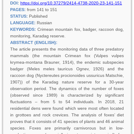
DOI:
https://doi.org/
10.37279/2414-4738-2020-
23-141-151
PAGES:
from 141 to 151
STATUS:
Published
LANGUAGE:
Russian
KEYWORDS:
Crimean mountain fox, badger, raccoon dog,
monitoring, Karadag reserve.
ABSTRACT (ENGLISH):
The article presents the monitoring data of three predatory
mammals (the mountain Crimean fox (
Vulpes vulpes
krymea-montana
Brauner, 1914), the endemic subspecies
badger (
Meles meles tauricus
Ognev, 1926) and the
raccoon dog (
Nyctereutes procionoides ussuricus
Matschie,
1907)) of the Karadag nature reserve for a 30-year
observation period. The dynamics of the number of foxes
(observed since 1989) is characterized by significant
fluctuations – from 5 to 54 individuals. In 2018, 21
residential dens were found which were most often located
in grottoes and rock crevices. The analysis of foxes’ diet
proves that it consists of 41 species of plants and 46 animal
species. Foxes are primarily carnivorous but in low-