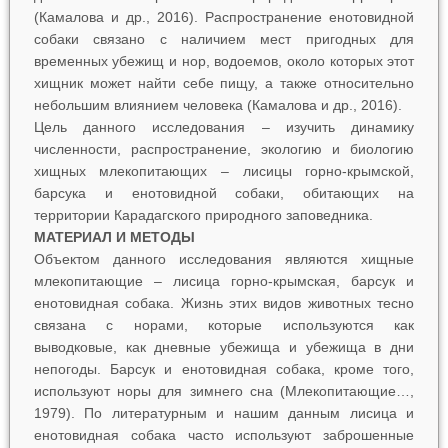
(Камалова и др., 2016). Распространение енотовидной
собаки связано с наличием мест пригодных для
временных убежищ и нор, водоемов, около которых этот
хищник может найти себе пищу, а также относительно
небольшим влиянием человека (Камалова и др., 2016).
Цель данного исследования – изучить динамику
численности, распространение, экологию и биологию
хищных млекопитающих – лисицы горно-крымской,
барсука и енотовидной собаки, обитающих на
территории Карадагского природного заповедника.
МАТЕРИАЛ И МЕТОДЫ
Объектом данного исследования являются хищные
млекопитающие – лисица горно-крымская, барсук и
енотовидная собака. Жизнь этих видов животных тесно
связана с норами, которые используются как
выводковые, как дневные убежища и убежища в дни
непогоды. Барсук и енотовидная собака, кроме того,
используют норы для зимнего сна (Млекопитающие…,
1979). По литературным и нашим данным лисица и
енотовидная собака часто используют заброшенные