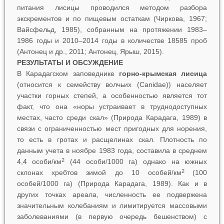
питания лисицы проводился методом разбора
экскрементов и по пищевым остаткам (Чиркова, 1967;
Вайсфельд, 1985), собранным на протяжении 1983–
1986 годы и 2010–2014 годы в количестве 18585 проб
(Антонец и др., 2011; Антонец, Ярыш, 2015).
РЕЗУЛЬТАТЫ И ОБСУЖДЕНИЕ
В Карадагском заповеднике
горно-крымская лисица
(относится к семейству волчьих (Canidae)) населяет
участки горных степей, а особенностью является тот
факт, что она «норы устраивает в труднодоступных
местах, часто среди скал» (Природа Карадага, 1989) в
связи с ограниченностью мест пригодных для норения,
то есть в гротах и расщелинах скал. Плотность по
данным учета в ноябре 1983 года, составила в среднем
2
4,4 особи/км
(44 особи/1000 га) однако на южных
2
склонах хребтов зимой до 10 особей/км
(100
особей/1000 га) (Природа Карадага, 1989). Как и в
других точках ареала, численность ее подвержена
значительным колебаниям и лимитируется массовыми
заболеваниями (в первую очередь бешенством) с