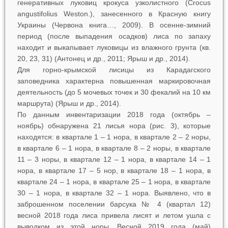
генеративных луковиц крокуса узколистного (
Crocus
angustifolius
Weston
.
), занесенного в Красную книгу
Украины (Червона книга…, 2009). В осенне-зимний
период (после выпадения осадков) лиса по запаху
находит и выкапывает луковицы из влажного грунта (кв.
20, 23, 31) (Антонец и др., 2011; Ярыш и др., 2014).
Для горно-крымской лисицы из Карадагского
заповедника характерна повышенная маркировочная
деятельность (до 5 мочевых точек и 30 фекалий на 10 км
маршрута) (Ярыш и др., 2014).
По данным инвентаризации 2018 года (октябрь –
ноябрь) обнаружена 21 лисья нора (рис. 3), которые
находятся: в квартале 1 – 1 нора, в квартале 2 – 2 норы,
в квартале 6 – 1 нора, в квартале 8 – 2 норы, в квартале
11 – 3 норы, в квартале 12 – 1 нора, в квартале 14 – 1
нора, в квартале 17 – 5 нор, в квартале 18 – 1 нора, в
квартале 24 – 1 нора, в квартале 25 – 1 нора, в квартале
30 – 1 нора, в квартале 32 – 1 нора. Выявлено, что в
заброшенном поселении барсука № 4 (квартал 12)
весной 2018 года лиса привела лисят и летом ушла с
выводком из этой норы. Весной 2019 года (май)