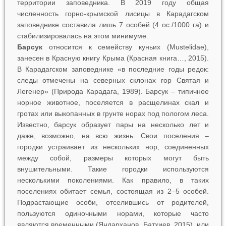
территории заповедника. В 2019 году общая
численность горно-крымской лисицы в Карадагском
заповеднике составила лишь 7 особей (4 ос./1000 га) и
стабилизировалась на этом минимуме.
Барсук
относится к семейству куньих (Mustelidae),
занесен в Красную книгу Крыма (Красная книга…, 2015).
В Карадагском заповеднике «в последние годы редок:
следы отмечены на северных склонах гор Святая и
Легенер» (Природа Карадага, 1989). Барсук – типичное
норное животное, поселяется в расщелинах скал и
гротах или выкопанных в грунте норах под пологом леса.
Известно, барсук образует пары на несколько лет и
даже, возможно, на всю жизнь. Свои поселения –
городки устраивает из нескольких нор, соединенных
между собой, размеры которых могут быть
внушительными. Такие городки используются
несколькими поколениями. Как правило, в таких
поселениях обитает семья, состоящая из 2–5 особей.
Подрастающие особи, отселившись от родителей,
пользуются одиночными норами, которые часто
являются временными (Яндарханов, Батхиев, 2015), или