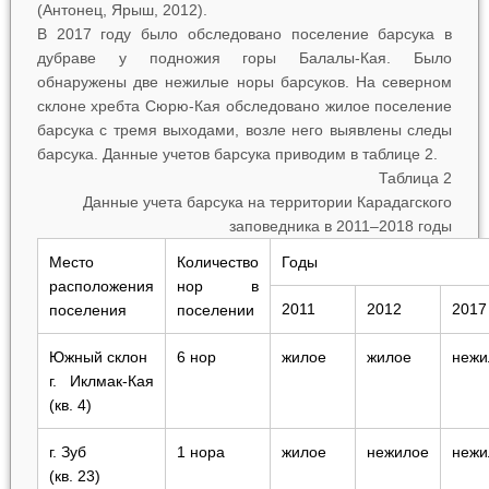
(Антонец, Ярыш, 2012).
В 2017 году было обследовано поселение барсука в
дубраве у подножия горы Балалы-Кая. Было
обнаружены две нежилые норы барсуков. На северном
склоне хребта Сюрю-Кая обследовано жилое поселение
барсука с тремя выходами, возле него выявлены следы
барсука. Данные учетов барсука приводим в таблице 2.
Таблица 2
Данные учета барсука на территории Карадагского
заповедника в 2011–2018 годы
Место
Количество
Годы
расположения
нор в
2011
2012
2017
поселения
поселении
Южный склон
6 нор
жилое
жилое
нежи
г. Иклмак-Кая
(кв. 4)
г. Зуб
1 нора
жилое
нежилое
нежи
(кв. 23)