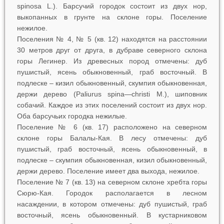
spinosa
L.). Барсучий городок состоит из двух нор,
выкопанных в грунте на склоне горы. Поселение
нежилое.
Поселения № 4, № 5 (кв. 12) находятся на расстоянии
30 метров друг от друга, в дубраве северного склона
горы Легинер. Из древесных пород отмечены: дуб
пушистый, ясень обыкновенный, граб восточный. В
подлеске – кизил обыкновенный, скумпия обыкновенная,
держи дерево (
Paliurus
spina
—
christi
M.), шиповник
собачий. Каждое из этих поселений состоит из двух нор.
Оба барсучьих городка нежилые.
Поселение № 6 (кв. 17) расположено на северном
склоне горы Балалы-Кая. В лесу отмечены: дуб
пушистый, граб восточный, ясень обыкновенный, в
подлеске – скумпия обыкновенная, кизил обыкновенный,
держи дерево. Поселение имеет два выхода, нежилое.
Поселение № 7 (кв. 13) на северном склоне хребта горы
Сюрю-Кая. Городок располагается в лесном
насаждении, в котором отмечены: дуб пушистый, граб
восточный, ясень обыкновенный. В кустарниковом