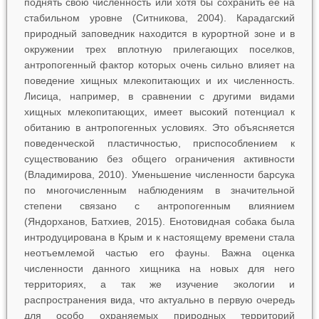
поднять свою численность или хотя бы сохранить ее на
стабильном уровне (Ситникова, 2004). Карадагский
природный заповедник находится в курортной зоне и в
окружении трех вплотную прилегающих поселков,
антропогенный фактор которых очень сильно влияет на
поведение хищных млекопитающих и их численность.
Лисица, например, в сравнении с другими видами
хищных млекопитающих, имеет высокий потенциал к
обитанию в антропогенных условиях. Это объясняется
поведенческой пластичностью, приспособлением к
существованию без общего ограничения активности
(Владимирова, 2010). Уменьшение численности барсука
по многочисленным наблюдениям в значительной
степени связано с антропогенным влиянием
(Яндорханов, Батхиев, 2015). Енотовидная собака была
интродуцирована в Крым и к настоящему времени стала
неотъемлемой частью его фауны. Важна оценка
численности данного хищника на новых для него
территориях, а так же изучение экологии и
распространения вида, что актуально в первую очередь
для особо охраняемых природных территорий