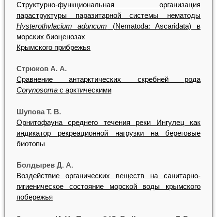
Структурно-функциональная организация
параструктуры паразитарной системы нематоды
Hysterothylacium aduncum
(Nematoda: Ascaridata) в
морских биоценозах
Крымского прибрежья
Стрюков А. А.
Сравнение антарктических скребней рода
Corynosoma
с арктическими
Шупова Т. В.
Орнитофауна среднего течения реки Ингулец как
индикатор рекреационной нагрузки на береговые
биотопы
Болдырев Д. А.
Воздействие органических веществ на санитарно-
гигиеническое состояние морской воды крымского
побережья