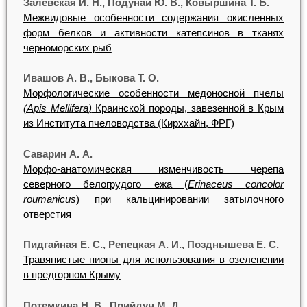
Залевская И. Н., Подунай Ю. В., Ковыршина Т. Б.
Межвидовые особенности содержания окисленных
форм белков и активности катепсинов в тканях
черноморских рыб
Ивашов А. В., Быкова Т. О.
Морфологические особенности медоносной пчелы
(A
pis
Mellifera
)
Краинской породы, завезенной в Крым
из Института пчеловодства (Кирххайн, ФРГ)
Саварин А. А.
Морфо-анатомическая изменчивость черепа
северного белогрудого ежа (
Erinaceus
concolor
roumanicus
) при кальцинировании затылочного
отверстия
Пидгайная Е. С., Репецкая А. И., Позднышева Е. С.
Травянистые пионы для использования в озеленении
в предгорном Крыму
Потемкина Н. В., Прийдун М. Д.