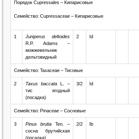
Порядок Cupressales – Кипарисовые
Семейство: Cupressaceae – Кипарисовые
1
Juniperus
deltoides
2
Id
R.P. Adams –
можжевельник
дельтовидный
Семейство: Taxaceae – Тисовые
2
Taxus
bac
с
ata
L. –
3/2
Id
тис ягодный
(посадка)
Семейство: Pinaceae – Сосновые
3
Pinus
brutia
Ten. –
2/2
Ib
сосна брутийская
(посадка)