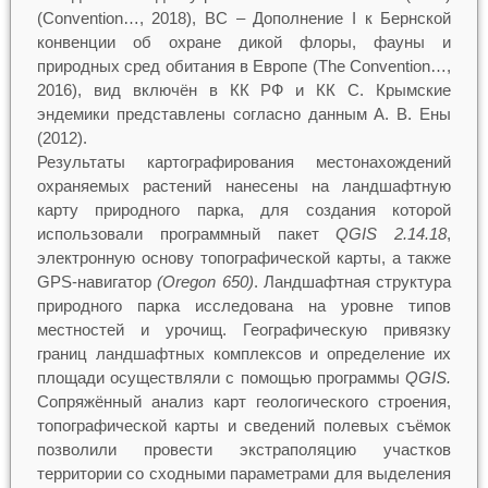
(Convention…, 2018), ВС – Дополнение I к Бернской
конвенции об охране дикой флоры, фауны и
природных сред обитания в Европе (The Convention…,
2016), вид включён в КК РФ и КК С. Крымские
эндемики представлены согласно данным А. В. Ены
(2012).
Результаты картографирования местонахождений
охраняемых растений нанесены на ландшафтную
карту природного парка, для создания которой
использовали программный пакет
QGIS 2.14.18
,
электронную основу топографической карты, а также
GPS-навигатор
(
Oregon
650)
. Ландшафтная структура
природного парка исследована на уровне типов
местностей и урочищ. Географическую привязку
границ ландшафтных комплексов и определение их
площади осуществляли с помощью программы
QGIS.
Сопряжённый анализ карт геологического строения,
топографической карты и сведений полевых съёмок
позволили провести экстраполяцию участков
территории со сходными параметрами для выделения