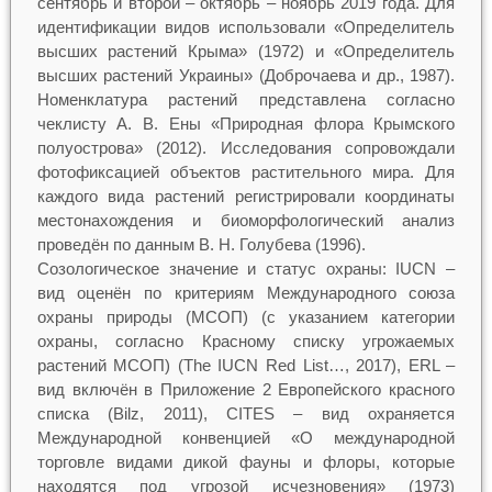
сентябрь и второй – октябрь – ноябрь 2019 года. Для
идентификации видов использовали «Определитель
высших растений Крыма» (1972) и «Определитель
высших растений Украины» (Доброчаева и др., 1987).
Номенклатура растений представлена согласно
чеклисту А. В. Ены «Природная флора Крымского
полуострова» (2012). Исследования сопровождали
фотофиксацией объектов растительного мира. Для
каждого вида растений регистрировали координаты
местонахождения и биоморфологический анализ
проведён по данным В. Н. Голубева (1996).
Созологическое значение и статус охраны: IUCN –
вид оценён по критериям Международного союза
охраны природы (МСОП) (с указанием категории
охраны, согласно Красному списку угрожаемых
растений МСОП) (The IUCN Red List…, 2017), ERL –
вид включён в Приложение 2 Европейского красного
списка (Bilz, 2011), CITES – вид охраняется
Международной конвенцией «О международной
торговле видами дикой фауны и флоры, которые
находятся под угрозой исчезновения» (1973)