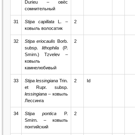
Durieu – овёс
сомнительный
31
Stipa
capillata
L. –
2
ковыль волосатик
32
Stipa eriocaulis
Borb.
2
subsp.
lithophila
(P.
Smirn.) Tzvelev –
ковыль
камнелюбивый
33
Stipa
lessingiana
Trin.
2
Id
et Rupr. subsp.
l
essingiana
– ковыль
Лессинга
34
Stipa
pontica
P.
2
Smirn. – ковыль
понтийский