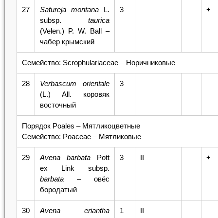
27
Satureja montana
L.
3
+
subsp.
taurica
(Velen.) P. W. Ball –
чабер крымский
Семейство: Scrophulariaceae – Норичниковые
28
Verbascum orientale
3
(L.) All. коровяк
восточный
Порядок Poales – Мятликоцветные
Семейство: Poaceae – Мятликовые
29
Avena
barbata
Pott
3
II
+
ex Link subsp.
barbata
– овёс
бородатый
30
Avena
eriantha
1
II