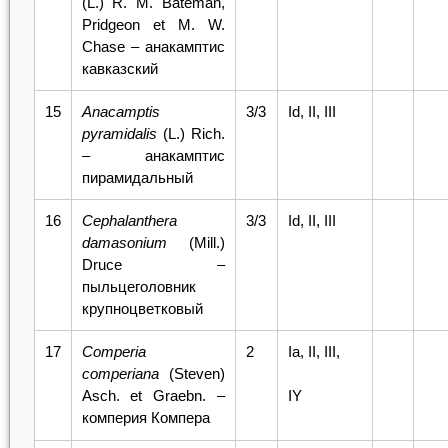
(L.) R. M. Bateman,
Pridgeon et M. W.
Chase – анакамптис
кавказский
15
Anacamptis
3/3
Id, II, III
pyramidalis
(L.) Rich.
– анакамптис
пирамидальный
16
Cephalanthera
3/3
Id, II, III
damasonium
(Mill.)
Druce –
пыльцеголовник
крупноцветковый
17
Comperia
2
Iа, II, III,
comperiana
(Steven)
Asch. et Graebn. –
IY
комперия Компера