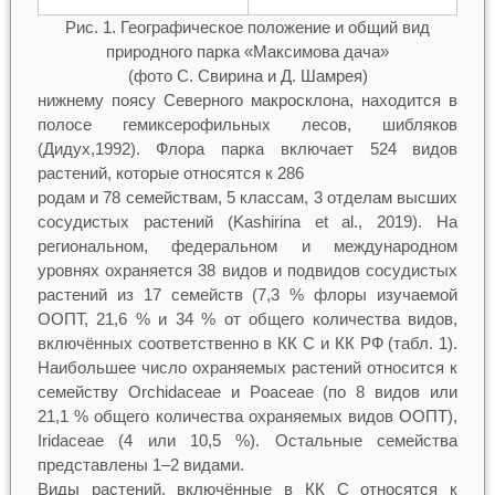
Рис. 1. Географическое положение и общий вид
природного парка «Максимова дача»
(фото С. Свирина и Д. Шамрея)
нижнему поясу Северного макросклона, находится в
полосе гемиксерофильных лесов, шибляков
(Дидух,1992). Флора парка включает 524 видов
растений, которые относятся к 286
родам и 78 семействам, 5 классам, 3 отделам высших
сосудистых растений (Kashirina et al., 2019). На
региональном, федеральном и международном
уровнях охраняется 38 видов и подвидов сосудистых
растений из 17 семейств (7,3 % флоры изучаемой
ООПТ, 21,6 % и 34 % от общего количества видов,
включённых соответственно в КК С и КК РФ (табл. 1).
Наибольшее число охраняемых растений относится к
семейству Orchidaceae и Poaceae (по 8 видов или
21,1 % общего количества охраняемых видов ООПТ),
Iridaceae (4 или 10,5 %). Остальные семейства
представлены 1–2 видами.
Виды растений, включённые в КК С относятся к