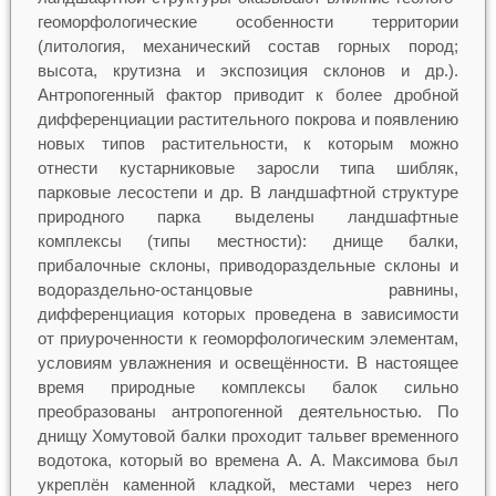
геоморфологические особенности территории
(литология, механический состав горных пород;
высота, крутизна и экспозиция склонов и др.).
Антропогенный фактор приводит к более дробной
дифференциации растительного покрова и появлению
новых типов растительности, к которым можно
отнести кустарниковые заросли типа шибляк,
парковые лесостепи и др. В ландшафтной структуре
природного парка выделены ландшафтные
комплексы (типы местности): днище балки,
прибалочные склоны, приводораздельные склоны и
водораздельно-останцовые равнины,
дифференциация которых проведена в зависимости
от приуроченности к геоморфологическим элементам,
условиям увлажнения и освещённости. В настоящее
время природные комплексы балок сильно
преобразованы антропогенной деятельностью. По
днищу Хомутовой балки проходит тальвег временного
водотока, который во времена А. А. Максимова был
укреплён каменной кладкой, местами через него