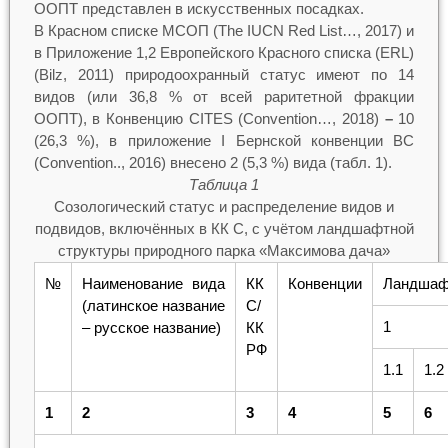
ООПТ представлен в искусственных посадках.
В Красном списке МСОП (The IUCN Red List…, 2017) и
в Приложение 1,2 Европейского Красного списка (ERL)
(Bilz, 2011) природоохранный статус имеют по 14
видов (или 36,8 % от всей раритетной фракции
ООПТ), в Конвенцию CITES (Convention…, 2018)
–
10
(26,3 %), в приложение I Бернской конвенции ВС
(Convention.., 2016) внесено 2 (5,3 %) вида (табл. 1).
Таблица 1
Созологический статус и распределение видов и
подвидов, включённых в КК С, с учётом ландшафтной
структуры природного парка «Максимова дача»
№
Наименование вида
КК
Конвенции
Ландшаф
(латинское название
С/
1
– русское название)
КК
РФ
1.1
1.2
1
2
3
4
5
6