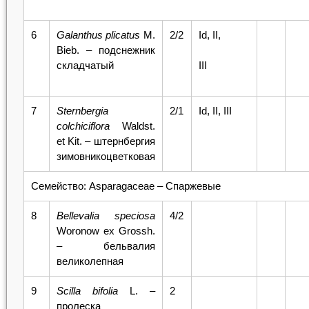
6
Galanthus plicatus
M.
2/2
Id, II,
Bieb. – подснежник
складчатый
III
7
Sternbergia
2/1
Id, II, III
colchiciflora
Waldst.
et Kit. – штернбергия
зимовникоцветковая
Семейство: Asparagaceae – Спаржевые
8
Bellevalia
speciosa
4/2
Woronow ex Grossh.
– бельвалия
великолепная
9
Scilla
bifolia
L. –
2
пролеска