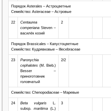
Порядок Asterales – Астроцветные
Семейство: Asteraceae – Астровые
22
Centaurea
2
comperiana
Steven –
василёк козий
Порядок Вrassicales – Капустоцветные
Семейство: Кудрявковые – Illecebraceae
23
Paronychia
2/2
cephalotes
(M. Bieb.)
Besser –
приноготовник
головчатый
Семейство: Chenopodiaceae – Маревые
24
Beta vulgaris
L
.
3
subsp.
maritima
(L.)