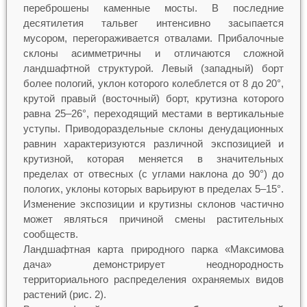
переброшены каменные мосты. В последние
десятилетия тальвег интенсивно засыпается
мусором, перегораживается отвалами. Прибалочные
склоны асимметричны и отличаются сложной
ландшафтной структурой. Левый (западный) борт
более пологий, уклон которого колеблется от 8 до 20°,
крутой правый (восточный) борт, крутизна которого
равна 25–26°, переходящий местами в вертикальные
уступы. Приводораздельные склоны денудационных
равнин характеризуются различной экспозицией и
крутизной, которая меняется в значительных
пределах от отвесных (с углами наклона до 90°) до
пологих, уклоны которых варьируют в пределах 5–15°.
Изменение экспозиции и крутизны склонов частично
может являться причиной смены растительных
сообществ.
Ландшафтная карта природного парка «Максимова
дача» демонстрирует неоднородность
территориального распределения охраняемых видов
растений (рис. 2).