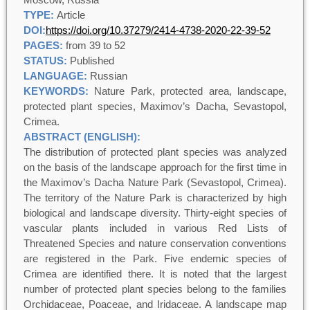
TYPE:
Article
DOI:
https://doi.org/10.37279/2414-4738-2020-22-39-52
PAGES:
from 39 to 52
STATUS:
Published
LANGUAGE:
Russian
KEYWORDS:
Nature Park, protected area, landscape,
protected plant species, Maximov’s Dacha, Sevastopol,
Crimea.
ABSTRACT (ENGLISH):
The distribution of protected plant species was analyzed
on the basis of the landscape approach for the first time in
the Maximov’s Dacha Nature Park (Sevastopol, Crimea).
The territory of the Nature Park is characterized by high
biological and landscape diversity. Thirty-eight species of
vascular plants included in various Red Lists of
Threatened Species and nature conservation conventions
are registered in the Park. Five endemic species of
Crimea are identified there. It is noted that the largest
number of protected plant species belong to the families
Orchidaceae, Poaceae, and Iridaceae. A landscape map