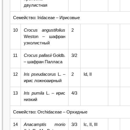
двулистная
Семейство: Iridaceae – Ирисовые
10
Crocus angustifolius
2
Weston – шафран
узколистный
11
Crocus pallasii
Goldb.
3/2
– шафран Палласа
12
Iris
pseudacorus
L. –
2
Id, II
ирис ложноаирный
13
Iris pumila
L. – ирис
4/3
низкий
Семейство: Orchidaceae – Орхидные
14
Anacamptis
morio
3/3
Ic, II, III