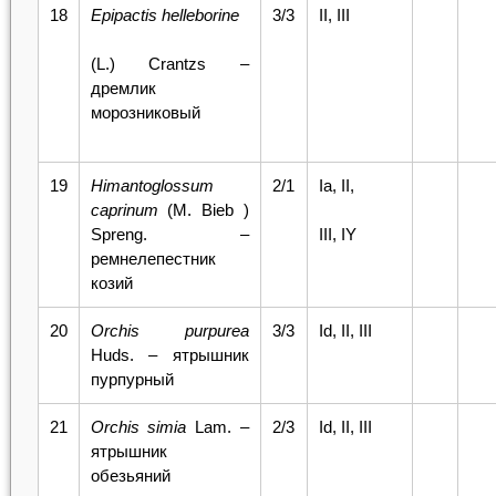
18
Epipactis helleborine
3/3
II, III
(L.) Crantzs –
дремлик
морозниковый
19
Himantoglossum
2/1
Iа, II,
caprinum
(M. Bieb )
Spreng. –
III, IY
ремнелепестник
козий
20
Orchis purpurea
3/3
Id, II, III
Huds. – ятрышник
пурпурный
21
Orchis simia
Lam. –
2/3
Id, II, III
ятрышник
обезьяний