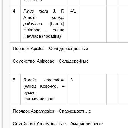
4
Pinus
nigra
J. F.
4/1
Arnold subsp.
pallasiana
(Lamb.)
Holmboe – сосна
Палласа (посадка)
Порядок Apiales – Сельдереецветные
Семейство: Apiaceae – Сельдерейные
5
Rumia
crithmifolia
3
(Willd.) Koso-Pol. –
румия
критмолистная
Порядок Asparagales – Спаржецветные
Семейство: Amaryllidaceae – Амариллисовые