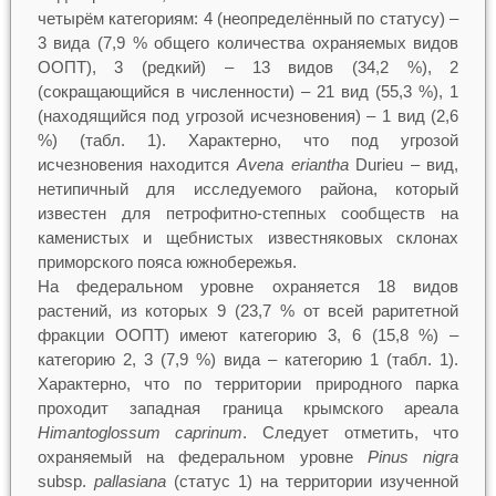
четырём категориям: 4 (неопределённый по статусу) –
3 вида (7,9 % общего количества охраняемых видов
ООПТ), 3 (редкий) – 13 видов (34,2 %), 2
(сокращающийся в численности) – 21 вид (55,3 %), 1
(находящийся под угрозой исчезновения) – 1 вид (2,6
%) (табл. 1). Характерно, что под угрозой
исчезновения находится
Avena
eriantha
Durieu – вид,
нетипичный для исследуемого района, который
известен для петрофитно-степных сообществ на
каменистых и щебнистых известняковых склонах
приморского пояса южнобережья.
На федеральном уровне охраняется 18 видов
растений, из которых 9 (23,7 % от всей раритетной
фракции ООПТ) имеют категорию 3, 6 (15,8 %) –
категорию 2, 3 (7,9 %) вида – категорию 1 (табл. 1).
Характерно, что по территории природного парка
проходит западная граница крымского ареала
Himantoglossum
caprinum
. Следует отметить, что
охраняемый на федеральном уровне
Pinus
nigra
subsp.
pallasiana
(статус 1) на территории изученной