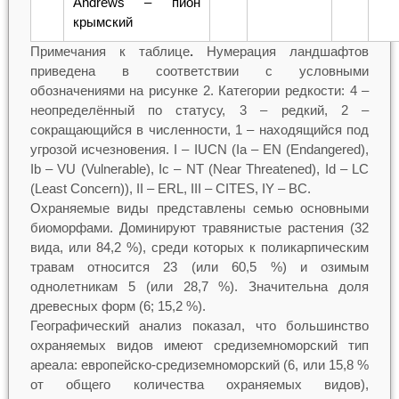
Andrews – пион
крымский
Примечания к таблице
.
Нумерация ландшафтов
приведена в соответствии с условными
обозначениями на рисунке 2. Категории редкости: 4 –
неопределённый по статусу, 3 – редкий, 2 –
сокращающийся в численности, 1 – находящийся под
угрозой исчезновения. I – IUCN (Iа – EN (Endangered),
Ib – VU (Vulnerable), Ic – NT (Near Threatened), Id – LC
(Least Concern)), II – ERL, III – CITES, IY – ВС.
Охраняемые виды представлены семью основными
биоморфами. Доминируют травянистые растения (32
вида, или 84,2 %), среди которых к поликарпическим
травам относится 23 (или 60,5 %) и озимым
однолетникам 5 (или 28,7 %). Значительна доля
древесных форм (6; 15,2 %).
Географический анализ показал, что большинство
охраняемых видов имеют средиземноморский тип
ареала: европейско-средиземноморский (6, или 15,8 %
от общего количества охраняемых видов),