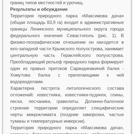
границ типов местностей и урочищ.
Результаты и обсуждение
Территория природного парка «Максимова дача»
(общая площадь 83,9 га) входит в административные
границы Ленинского муниципального округа города
федерального значения Севастополь (рис. 1). В
физико-географическом отношении он находится в
юго-западной части Крымского полуострова, занимает
центральную часть Гераклейского полуострова.
Преобладающий рельеф природного парка формирует
один из правых притоков Сарандинакиной балки ‑
Хомутова балка с прилегающими к ней
водоразделами.
Характерна пестрота литологического состава
отложений: известняки, известняки-пудинги, глины,
пески, песчаники, гравелиты. Долинно-балочное
строение территории определяет специфические
черты микроклимата (поздние заморозки, частые
туманы и температурные инверсии).
Территория природного парка «Максимова дача»,