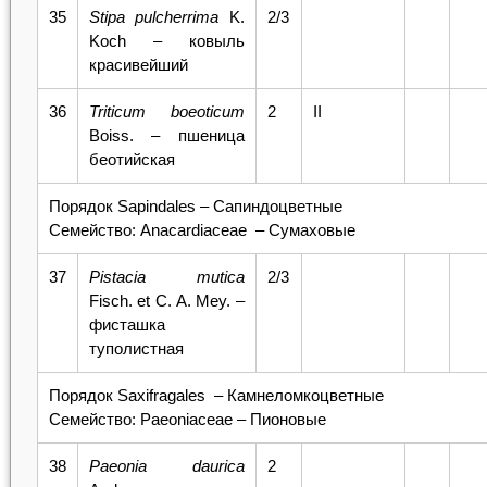
35
Stipa
pulcherrima
K.
2/3
Koch – ковыль
красивейший
36
Triticum boeoticum
2
II
Boiss. – пшеница
беотийская
Порядок Sapindales
–
Сапиндоцветные
Семейство: Anacardiaceae
–
Сумаховые
37
Pistacia
mutica
2/3
Fisch. et C. A. Mey.
–
фисташка
туполистная
Порядок Saxifragales
–
Камнеломкоцветные
Семейство: Paeoniaceae – Пионовые
38
Paeonia daurica
2