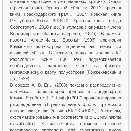
создании картосхем в региональных Красных Книгах
(Красная книга Орловской области 2007; Красная
книга Краснодарского края…, 2017; Красная книга
Республики Крым, 2015а,б; Красная книга города
Севастополь, 2018 и др.) и атласов (например, Флора
Владимирской области (Серёгин, 2014)). В рамках
проекта «Атлас Флоры Европы» (1996) территория
Крымского полуострова поделена на ячейки со
стороной 50 км. В рекомендациях к изданию КК
Республики Крым (КК РК) подчеркивается
необходимость наложения ячеек на физико-
географическую карту полуострова (Корженевский и
др., 1999).
В сводке А. В. Ены (2008) показано распределение
эндемиков региональной флоры в ландшафтах
Крыма. В работе Л. Э. Рыфф (2017) проанализировано
распределение 54 редких видов флоры Крымского
полуострова, включённых в КК РК и КК С, к биотопам,
систематизированным в соответствии с EUNIS habitat
classification. К настоящему времени сеточное
картирование проведено для охраняемых видов