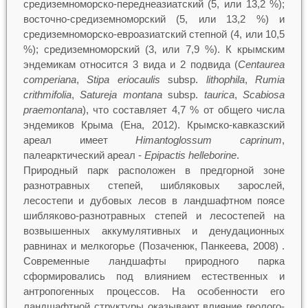
средиземноморско-переднеазиатский (5, или 13,2 %);
восточно-средиземноморский (5, или 13,2 %) и
средиземноморско-евроазиатский степной (4, или 10,5
%); средиземноморский (3, или 7,9 %). К крымским
эндемикам относится 3 вида и 2 подвида (
Centaurea
comperiana
,
Stipa
eriocaulis
subsp.
lithophila
,
Rumia
crithmifolia
,
Satureja
montana
subsp.
taurica
,
Scabiosa
praemontana
), что составляет 4,7 % от общего числа
эндемиков Крыма (Ена, 2012). Крымско-кавказский
ареал имеет
Himantoglossum
caprinum
,
палеарктический ареал ‑
Epipactis
helleborine
.
Природный парк расположен в предгорной зоне
разнотравных степей, шибляковых зарослей,
лесостепи и дубовых лесов в ландшафтном поясе
шибляково-разнотравных степей и лесостепей на
возвышенных аккумулятивных и денудационных
равнинах и мелкогорье (Позаченюк, Панкеева, 2008) .
Современные ландшафты природного парка
сформировались под влиянием естественных и
антропогенных процессов. На особенности его
ландшафтной структуры оказывают влияние геолого-