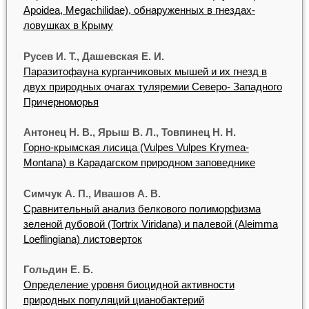
Apoidea, Megachilidae), обнаруженных в гнездах-
ловушках в Крыму
Русев И. Т., Дашевская Е. И.
Паразитофауна курганчиковых мышей и их гнезд в
двух природных очагах туляремии Северо- Западного
Причерноморья
Антонец Н. В., Ярыш В. Л., Товпинец Н. Н.
Горно-крымская лисица (Vulpes Vulpes Krymea-
Montana) в Карадагском природном заповеднике
Симчук А. П., Ивашов А. В.
Сравнительный анализ белкового полиморфизма
зеленой дубовой (Tortrix Viridana) и палевой (Aleimma
Loeflingiana) листоверток
Гольдин Е. Б.
Определение уровня биоцидной активности
природных популяций цианобактерий