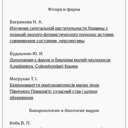
Флора и фауна
Багрикова Н. А.
Изучение сегетальной растительности Украины с
позиций эколого-флористического подхода: история,
современное состояние, перспективы
Будашкин Ю. И.
Дополнения к фауне и биологии молей-чехлоносок
(Lepidoptera, Coleophoridae) Крыма
Матрухан Т. І.
Біорізноманіття орнітокомплексів малих річок
Північного Приазов’я: сучасний стан і шляхи
збереження
Биоценология и биология видов
Коба В. П.