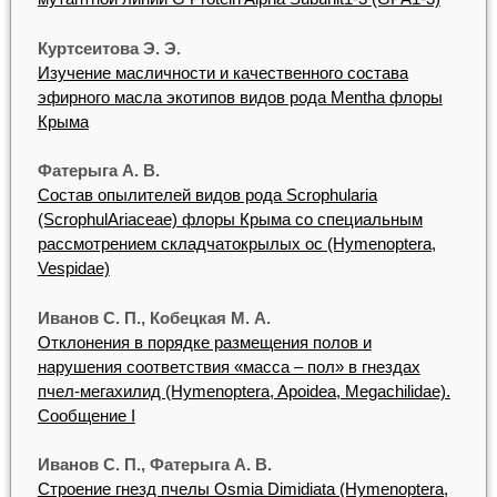
Куртсеитова Э. Э.
Изучение масличности и качественного состава
эфирного масла экотипов видов рода Mentha флоры
Крыма
Фатерыга А. В.
Состав опылителей видов рода Scrophularia
(ScrophulAriaceae) флоры Крыма со специальным
рассмотрением складчатокрылых ос (Hymenoptera,
Vespidae)
Иванов С. П., Кобецкая М. А.
Отклонения в порядке размещения полов и
нарушения соответствия «масса – пол» в гнездах
пчел-мегахилид (Hymenoptera, Apoidea, Megachilidae).
Сообщение I
Иванов С. П., Фатерыга А. В.
Строение гнезд пчелы Osmia Dimidiata (Hymenoptera,