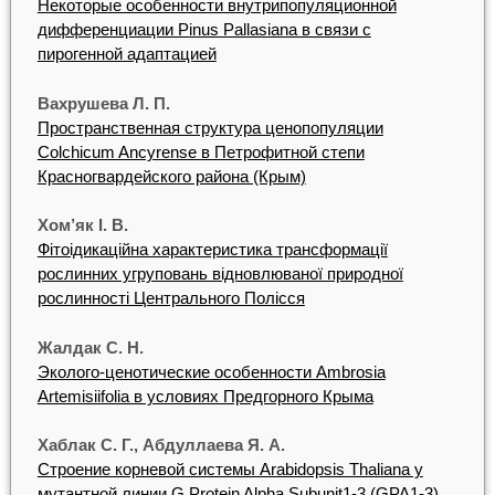
Некоторые особенности внутрипопуляционной
дифференциации Pinus Pallasiana в связи с
пирогенной адаптацией
Вахрушева Л. П.
Пространственная структура ценопопуляции
Colchicum Ancyrense в Петрофитной степи
Красногвардейского района (Крым)
Хом’як І. В.
Фітоідикаційна характеристика трансформації
рослинних угруповань відновлюваної природної
рослинності Центрального Полісся
Жалдак С. Н.
Эколого-ценотические особенности Ambrosia
Artemisiifolia в условиях Предгорного Крыма
Хаблак С. Г., Абдуллаева Я. А.
Cтроение корневой системы Arabidopsis Thaliana у
мутантной линии G Protein Alpha Subunit1-3 (GPA1-3)