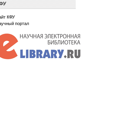
ФУ
айт КФУ
аучный портал