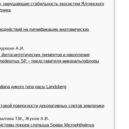
, нарушающие стабильность экосистем Ялтинского
дника
модействий на лигнификацию анатомических
идякин А.И.
 фотосинтетических пигментов и накопления
nedesmus SР. – представителя микроальгофлоры
liana дикого типа расы Landsberg
товой поверхности декоративных сортов земляники
валова Т.М., Жуков А.В.
истемы пороев слепыша Spalax Microphthalmus