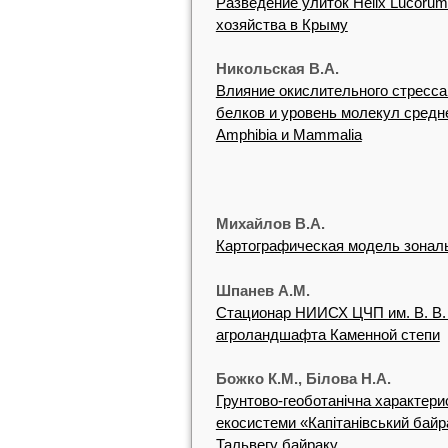
Разведение улиток Helix Lucorum 
хозяйства в Крыму
Никольская В.А.
Влияние окислительного стресса
белков и уровень молекул средн
Amphibia и Mammalia
Михайлов В.А.
Картографическая модель зонал
Шпанев А.М.
Стационар НИИСХ ЦЧП им. В. В.
агроландшафта Каменной степи
Божко К.М., Білова Н.А.
Грунтово-геоботанічна характери
екосистеми «Капітанівський байра
Тальвегу байраку