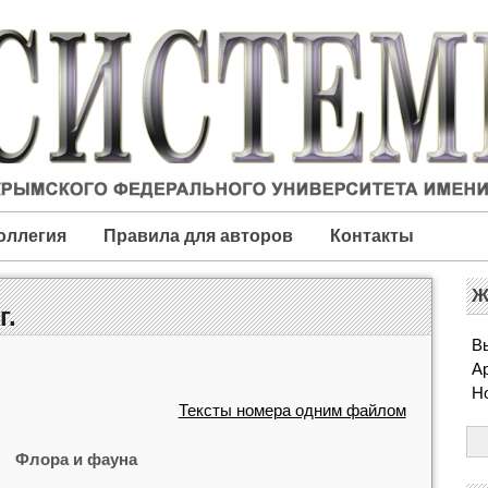
оллегия
Правила для авторов
Контакты
Ж
г.
Вы
А
Н
Тексты номера одним файлом
Флора и фауна