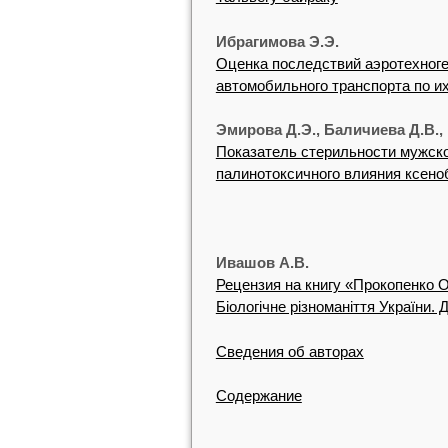
Ибрагимова Э.Э.
Оценка последствий аэротехног
автомобильного транспорта по и
Эмирова Д.Э., Баличиева Д.В.,
Показатель стерильности мужско
палинотоксичного влияния ксено
Ивашов А.В.
Рецензия на книгу «Прокопенко О.
Біологічне різноманіття України.
Сведения об авторах
Содержание