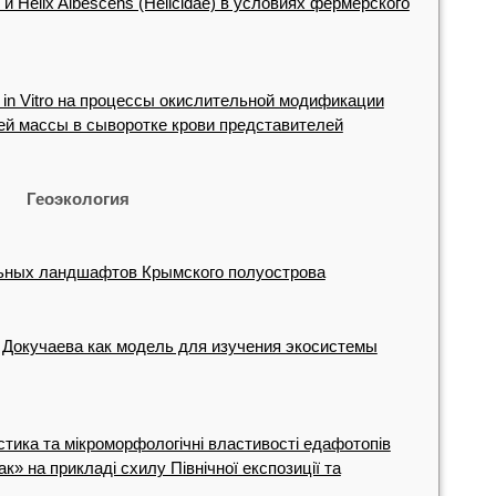
и Helix Albescens (Helicidae) в условиях фермерского
 in Vitro на процессы окислительной модификации
ей массы в сыворотке крови представителей
Геоэкология
ьных ландшафтов Крымского полуострова
 Докучаева как модель для изучения экосистемы
стика та мікроморфологічні властивості едафотопів
к» на прикладі схилу Північної експозиції та