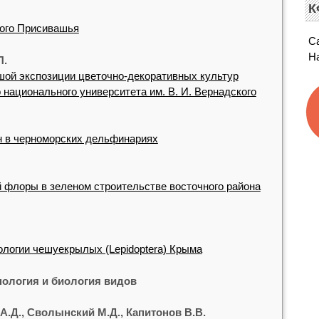
К
ого Присивашья
С
Н
П.
шой экспозиции цветочно-декоративных культур
 национального университета им. В. И. Вернадского
 в черноморских дельфинариях
 флоры в зеленом строительстве восточного района
логии чешуекрылых (Lepidoptera) Крыма
ология и биология видов
А.Д., Сволынский М.Д., Капитонов В.В.