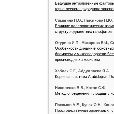
Ведущие антропогенные факторы
горно-лесного природного запове
Симагина Н.О., Лысякова Н.Ю.
Влияние аллелопатических взаи
структур однолетних галофитов
Отурина И.П., Макарова Е.И., С
Особенности динамики основных
биомассы у микроводоросли Sce
пресноводных экосистем
Хаблак С.Г., Абдуллаева Я.А.
Корневая система Arabidopsis Tha
Николенко В.В., Котов С.Ф.
Метод определения площади лис
Пахомов А.Е., Кунах О.Н., Коно
Пространственная организация с