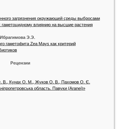
енного загрязнения окружающей среды выбросами
х гаметоцидному влиянию на высшие растения
 Ибрагимова Э.Э.
го гаметофита Zea Mays как критерий
биотиков
Рецензии
 В., Кунах О. М., Жуков О. В., Пахомов О. Є.
 Дніпропетровська область. Павуки (Aranei)»