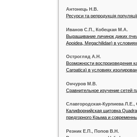
Антонець Н.В.
Ресурси та репродукція популяції
Иванов С.П., Кобецкая М.А.
Выращивание личинок диких пчел 
Apoidea, Megachilidae) в условия
Острогляд А.Н.
Возможности воспроизведения ка
Carpatica) в условиях изолирова
Ончуров М.В.
Сравнительное изучение сетей па
Славгородская-Курпиева Л.Е.,
Калифорнийская щитовка Quadraspi
предгорного Крыма и современны
Резник Е.П., Попов В.Н.