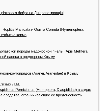
 річкового бобра на Дніпропетровщіні
Hoplitis Manicata и Osmia Cornuta (Hymenoptera,
х избытка корма
рпатской породы медоносной пчелы (Apis Mellifera
нной пасеки в предгорном Крыму
уков-кругопрядов (Aranei, Araneidae) в Крыму
 Сизых Л.М.
diotus Perniciosus (Homoptera, Diaspididae) в садах
е средства, ограничивающие ее вредоносность