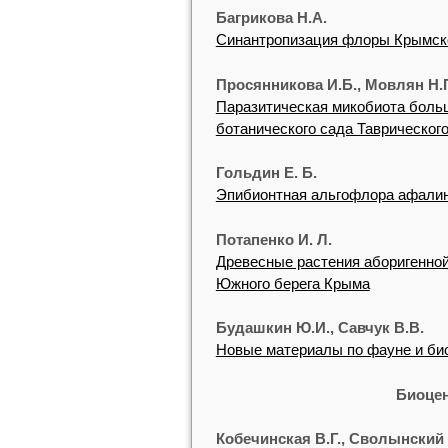
Багрикова Н.А.
Синантропизация флоры Крымск
Просянникова И.Б., Мовлян Н.
Паразитическая микобиота боль
ботанического сада Таврического
Гольдин Е. Б.
Эпибионтная альгофлора афалин
Потапенко И. Л.
Древесные растения аборигенной
Южного берега Крыма
Будашкин Ю.И., Савчук В.В.
Новые материалы по фауне и био
Биоцен
Кобечинская В.Г., Сволынский 