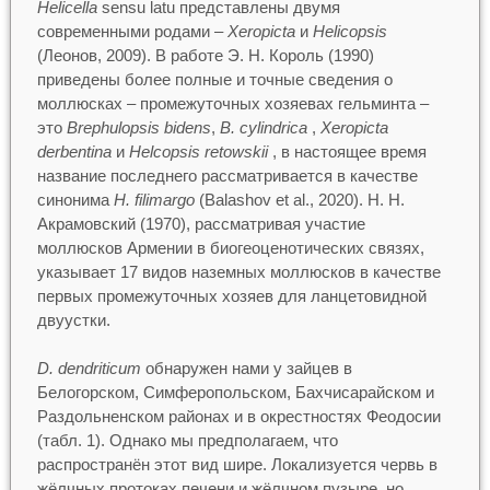
Helicella
sensu latu представлены двумя
современными родами –
Xeropicta
и
Helicopsis
(Леонов, 2009). В работе Э. Н. Король (1990)
приведены более полные и точные сведения о
моллюсках – промежуточных хозяевах гельминта –
это
Brephulopsis bidens
,
B. cylindrica
,
Xeropicta
derbentina
и
Helcopsis retowskii
, в настоящее время
название последнего рассматривается в качестве
синонима
H. filimargo
(Balashov et al., 2020). Н. Н.
Акрамовский (1970), рассматривая участие
моллюсков Армении в биогеоценотических связях,
указывает 17 видов наземных моллюсков в качестве
первых промежуточных хозяев для ланцетовидной
двуустки.
D. dendriticum
обнаружен нами у зайцев в
Белогорском, Симферопольском, Бахчисарайском и
Раздольненском районах и в окрестностях Феодосии
(табл. 1). Однако мы предполагаем, что
распространён этот вид шире. Локализуется червь в
жёлчных протоках печени и жёлчном пузыре, но