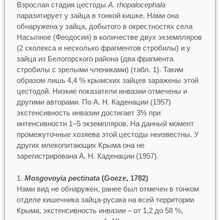
Взрослая стадия цестоды
A. rhopalocephala
паразитирует у зайца в тонкой кишке. Нами она
обнаружена у зайца, добытого в окрестностях села
Насыпное (Феодосия) в количестве двух экземпляров
(2 сколекса и несколько фрагментов стробилы) и у
зайца из Белогорского района (два фрагмента
стробилы с зрелыми члениками) (табл. 1). Таким
образом лишь 4,4 % крымских зайцев заражены этой
цестодой. Низкие показатели инвазии отмечены и
другими авторами. По А. Н. Каденации (1957)
экстенсивность инвазии достигает 3% при
интенсивности 1–5 экземпляров. На данный момент
промежуточные хозяева этой цестоды неизвестны. У
других млекопитающих Крыма она не
зарегистрирована А. Н. Каденации (1957).
Mosgovoyia pectinata
(Goeze, 1782)
Нами вид не обнаружен, ранее был отмечен в тонком
отделе кишечника зайца-русака на всей территории
Крыма, экстенсивность инвазии – от 1,2 до 58 %,