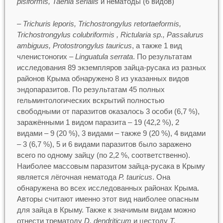
pisiformis, Taenia serialis
и нематоды (6 видов)
–
Trichuris leporis, Trichostrongylus retortaeformis,
Trichostrongylus colubriformis , Rictularia sp., Passalurus
ambiguus, Protostrongylus tauricus
, а также 1 вид
членистоногих –
Linguatula serrata
. По результатам
исследования 89 экземпляров зайца-русака из разных
районов Крыма обнаружено 8 из указанных видов
эндопаразитов. По результатам 45 полных
гельминтологических вскрытий полностью
свободными от паразитов оказалось 3 особи (6,7 %),
заражёнными 1 видом паразита – 19 (42,2 %), 2
видами – 9 (20 %), 3 видами – также 9 (20 %), 4 видами
– 3 (6,7 %), 5 и 6 видами паразитов было заражено
всего по одному зайцу (по 2,2 %, соответственно).
Наиболее массовым паразитом зайца-русака в Крыму
является лёгочная нематода
P. tauricus
. Она
обнаружена во всех исследованных районах Крыма.
Авторы считают именно этот вид наиболее опасным
для зайца в Крыму. Также к значимым видам можно
отнести трематоду
D. dendriticum
и цестоду
T.