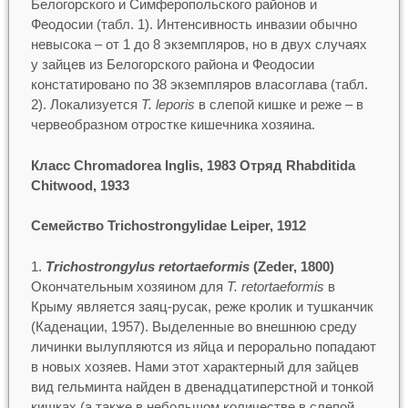
Белогорского и Симферопольского районов и
Феодосии (табл. 1). Интенсивность инвазии обычно
невысока – от 1 до 8 экземпляров, но в двух случаях
у зайцев из Белогорского района и Феодосии
констатировано по 38 экземпляров власоглава (табл.
2). Локализуется
T. leporis
в слепой кишке и реже – в
червеобразном отростке кишечника хозяина.
Класс Chromadorea Inglis, 1983 Отряд Rhabditida
Chitwood, 1933
Семейство Trichostrongylidae Leiper, 1912
Trichostrongylus retortaeformis
(Zeder, 1800)
Окончательным хозяином для
T. retortaeformis
в
Крыму является заяц-русак, реже кролик и тушканчик
(Каденации, 1957). Выделенные во внешнюю среду
личинки вылупляются из яйца и перорально попадают
в новых хозяев. Нами этот характерный для зайцев
вид гельминта найден в двенадцатиперстной и тонкой
кишках (а также в небольшом количестве в слепой