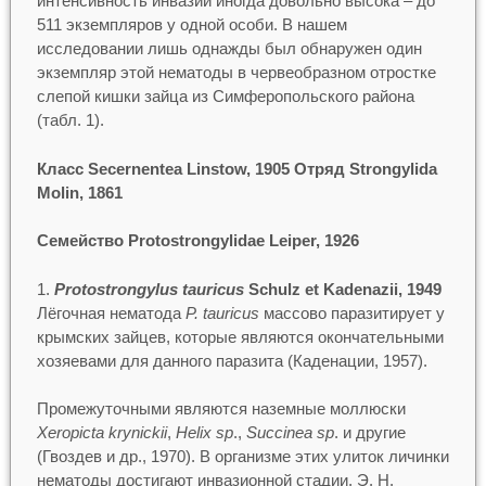
интенсивность инвазии иногда довольно высока – до
511 экземпляров у одной особи. В нашем
исследовании лишь однажды был обнаружен один
экземпляр этой нематоды в червеобразном отростке
слепой кишки зайца из Симферопольского района
(табл. 1).
Класс Secernentea Linstow, 1905 Отряд Strongylida
Molin, 1861
Семейство Protostrongylidae Leiper, 1926
Protostrongylus tauricus
Schulz et Kadenazii, 1949
Лёгочная нематода
P. tauricus
массово паразитирует у
крымских зайцев, которые являются окончательными
хозяевами для данного паразита (Каденации, 1957).
Промежуточными являются наземные моллюски
Xeropicta kryniсkii
,
Helix sp
.,
Succinea sp
. и другие
(Гвоздев и др., 1970). В организме этих улиток личинки
нематоды достигают инвазионной стадии. Э. Н.