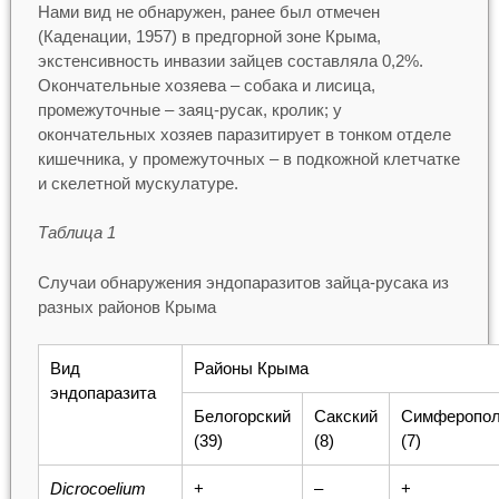
Нами вид не обнаружен, ранее был отмечен
(Каденации, 1957) в предгорной зоне Крыма,
экстенсивность инвазии зайцев составляла 0,2%.
Окончательные хозяева – собака и лисица,
промежуточные – заяц-русак, кролик; у
окончательных хозяев паразитирует в тонком отделе
кишечника, у промежуточных – в подкожной клетчатке
и скелетной мускулатуре.
Таблица 1
Случаи обнаружения эндопаразитов зайца-русака из
разных районов Крыма
Вид
Районы Крыма
эндопаразита
Белогорский
Сакский
Симферопол
(39)
(8)
(7)
Dicrocoelium
+
–
+