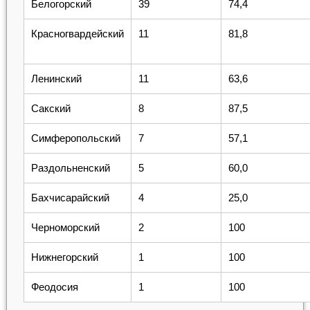
Белогорский
39
74,4
Красногвардейский
11
81,8
Ленинский
11
63,6
Сакский
8
87,5
Симферопольский
7
57,1
Раздольненский
5
60,0
Бахчисарайский
4
25,0
Черноморский
2
100
Нижнегорский
1
100
Феодосия
1
100