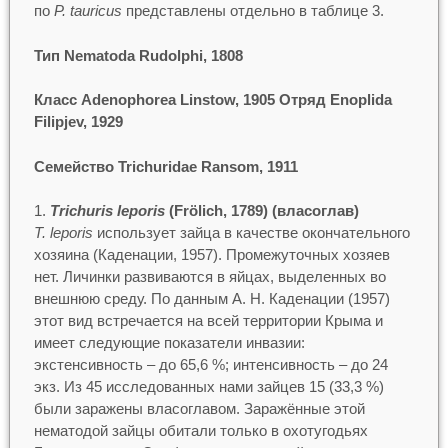
по
P. tauricus
представлены отдельно в таблице 3.
Тип Nematoda Rudolphi, 1808
Класс Adenophorea Linstow, 1905 Отряд Enoplida
Filipjev, 1929
Семейство Trichuridae Ransom, 1911
Trichuris leporis
(Frölich, 1789) (власоглав)
T. leporis
использует зайца в качестве окончательного
хозяина (Каденации, 1957). Промежуточных хозяев
нет. Личинки развиваются в яйцах, выделенных во
внешнюю среду. По данным А. Н. Каденации (1957)
этот вид встречается на всей территории Крыма и
имеет следующие показатели инвазии:
экстенсивность – до 65,6 %; интенсивность – до 24
экз. Из 45 исследованных нами зайцев 15 (33,3 %)
были заражены власоглавом. Заражённые этой
нематодой зайцы обитали только в охотугодьях