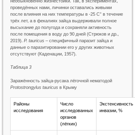
необыкновенно жизнестойки. Так, в экспериментах,
проведённых нами, личинки оставались живыми
после влияния на них температуры в -25 С° в течение
трёх лет, а в фекалиях зайца выдерживали полное
высыхание до полугода и сохраняли активность
после помещения в воду до 90 дней (Стрюков и др.,
2019).
P. tauricus –
специфичный паразит зайца и
данные о паразитировании его у других животных
отсутствуют (Каденации, 1957).
Таблица 3
Заражённость зайца-русака лёгочной нематодой
Protostrongylus tauricus
в Крыму
Районы
Число
Экстенсивность
исследования
исследованных
инвазии, %
органов
(лёгких)