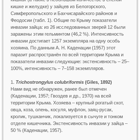
кишке и желудке) у зайцев из Белогорского,
Симферопольского и Бахчисарайского районов и
Феодосии (табл. 1). Общие по Крыму показатели
инвазии зайца: из 26 исследованных зверей 12 были
заражены этим гельминтом (46,2 %). Интенсивность
инвазии достигает 1257 экземпляра на одну особь
хозяина. По данным А. Н. Каденации (1957) этот
паразит распространён по всей территории Крыма и
показатели инвазии следующие: экстенсивность – 25–
100%, интенсивность – 7–158 экземпляров.
Trichostrongylus colubriformis
(Giles, 1892)
Нами вид не обнаружен, ранее был отмечен
(Каденации, 1957; Гвоздев и др., 1970) на всей
территории Крыма. Хозяева – крупный рогатый скот,
овца, коза, олень, косуля, муфлон, заяц-русак,
кролик, тушканчик, локализуется в сычуге и тонком
отделе кишечника. Экстенсивность инвазии у зайца –
50 % (Каденации, 1957).