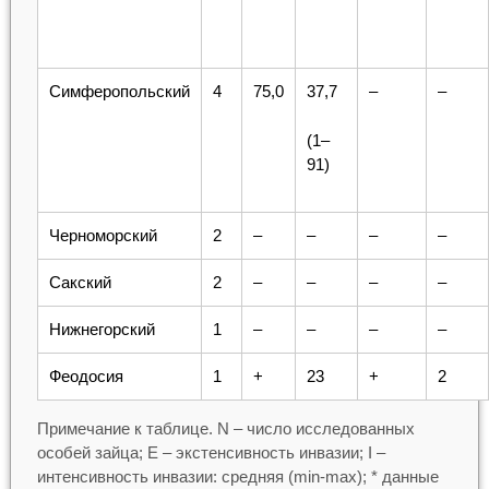
Симферопольский
4
75,0
37,7
–
–
(1–
91)
Черноморский
2
–
–
–
–
Сакский
2
–
–
–
–
Нижнегорский
1
–
–
–
–
Феодосия
1
+
23
+
2
Примечание к таблице. N – число исследованных
особей зайца; E – экстенсивность инвазии; I –
интенсивность инвазии: средняя (min-max); * данные