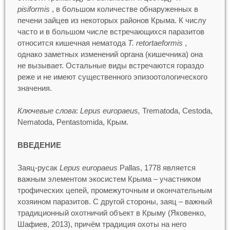
pisiformis
, в большом количестве обнаруженных в
печени зайцев из некоторых районов Крыма. К числу
часто и в большом числе встречающихся паразитов
относится кишечная нематода
T. retortaeformis
,
однако заметных изменений органа (кишечника) она
не вызывает. Остальные виды встречаются гораздо
реже и не имеют существенного эпизоотологического
значения.
Ключевые слова
:
Lepus europaeus,
Trematoda, Cestoda,
Nematoda, Pentastomida, Крым.
ВВЕДЕНИЕ
Заяц-русак
Lepus europaeus
Pallas, 1778 является
важным элементом экосистем Крыма – участником
трофических цепей, промежуточным и окончательным
хозяином паразитов. С другой стороны, заяц – важный
традиционный охотничий объект в Крыму (Яковенко,
Шафиев, 2013), причём традиция охоты на него