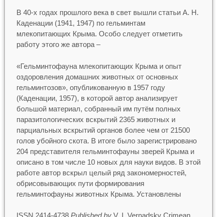
В 40-х годах прошлого века в свет вышли статьи А. Н.
Каденации (1941, 1947) по гельминтам
млекопитающих Крыма. Особо следует отметить
работу этого же автора –
«Гельминтофауна млекопитающих Крыма и опыт
оздоровления домашних животных от основных
гельминтозов», опубликованную в 1957 году
(Каденации, 1957), в которой автор анализирует
большой материал, собранный им путём полных
паразитологических вскрытий 2365 животных и
парциальных вскрытий органов более чем от 21500
голов убойного скота. В итоге было зарегистрировано
204 представителя гельминтофауны зверей Крыма и
описано в том числе 10 новых для науки видов. В этой
работе автор вскрыл целый ряд закономерностей,
обрисовывающих пути формирования
гельминтофауны животных Крыма. Установлены
ISSN 2414-4738
Published by
V. I. Vernadsky Crimean