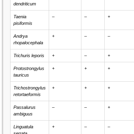
dendriticum
Taenia
–
–
+
pisiformis
Andrya
+
–
–
rhopalocephala
Trichuris leporis
+
–
+
Protostrongylus
+
+
+
tauricus
Trichostrongylus
+
+
+
retortaeformis
Passalurus
–
–
+
ambiguus
Linguatula
+
–
–
serrata