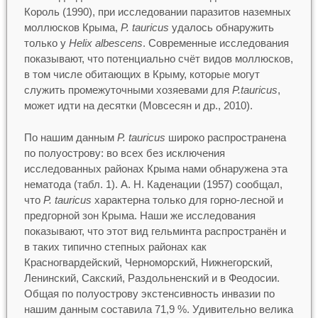
Король (1990), при исследовании паразитов наземных
моллюсков Крыма,
P. tauricus
удалось обнаружить
только у
Helix albescens
. Современные исследования
показывают, что потенциально счёт видов моллюсков,
в том числе обитающих в Крыму, которые могут
служить промежуточными хозяевами для
P.tauricus
,
может идти на десятки (Мовсесян и др., 2010).
По нашим данным
P. tauricus
широко распространена
по полуострову: во всех без исключения
исследованных районах Крыма нами обнаружена эта
нематода (табл. 1). А. Н. Каденации (1957) сообщал,
что
P. tauricus
характерна только для горно-лесной и
предгорной зон Крыма. Наши же исследования
показывают, что этот вид гельминта распространён и
в таких типично степных районах как
Красногвардейский, Черноморский, Нижнегорский,
Ленинский, Сакский, Раздольненский и в Феодосии.
Общая по полуострову экстенсивность инвазии по
нашим данным составила 71,9 %. Удивительно велика