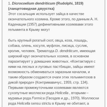
Dicrocoelium dendriticum
(Rudolphi, 1819)
(ланцетовидная двуустка)
Этот сосальщик использует зайца в качестве
окончательного хозяина. Кроме этого, по данным А. Н.
Каденации (1957) дефинитивными хозяевами этого
гельминта в Крыму могут
быть крупный рогатый скот, овца, коза, лошадь,
собака, олень, косуля, муфлон, лисица, суслик,
кролик, человек. Трематода
D. dendriticum
, имеющая
широкий круг окончательных хозяев, в основном
паразитирует у домашних животных. «Контактируя с
ними на лесных и луговых пастбищах, зайцы имеют
возможность обмениваться заразным началом, и
таким образом создаются очаги этих гельминтозов в
дикой природе» (Контримавичус, 1959, стр. 134).
Первыми промежуточными хозяевами являются
сухопутные моллюски рода
Helicella
, вторыми –
муравьи рода
Formica
(Гвоздев и др., 1970). Моллюски
рода
Helicella
sensu strictu в Крыму не обитают, а