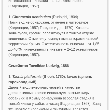
интенсивность инвазии – 1–12 экземпляров
(Каденации, 1957).
Cittotaenia denticulata
(Rudolphi, 1804)
Нами вид не обнаружен, отмечен в литературе
(Каденации, 1957; Гвоздев и др., 1970). Хозяева –
заяц-русак, кролик, паразитирует в тонком отделе
кишечника. Отмечен упомянутыми авторами на всей
территории Крыма. Экстенсивность инвазии – от 1,85
до 40 %, интенсивность инвазии – 2–12 экземпляров
(Каденации, 1957).
Cемейство Taeniidae Ludwig, 1886
Taenia pisiformis
(Bloch, 1780)
,
larvae (цепень
гороховидный)
Данный вид ленточных червей в качестве
дефинитивных хозяев использует разные виды
собачьих: в Крыму обнаружена взрослая стадия в
тонкой кишке у собак и лисиц (Каденации, 1957). Заяц
же, наряду с кроликами и грызунами, является