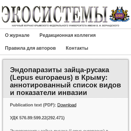
О журнале
Редакционная коллегия
Правила для авторов
Контакты
Эндопаразиты зайца-русака
(Lepus europaeus) в Крыму:
аннотированный список видов
и показатели инвазии
Publication text (PDF):
Download
УДК 576.89:599.22(292.471)
Эндопаразиты зайца-русака (
Lepus europaeus
) в