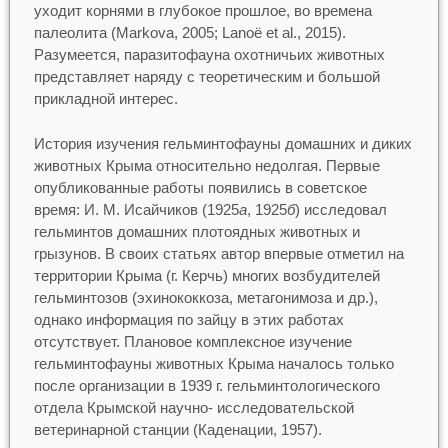
уходит корнями в глубокое прошлое, во времена
палеолита (Markova, 2005; Lanoë et al., 2015).
Разумеется, паразитофауна охотничьих животных
представляет наряду с теоретическим и большой
прикладной интерес.
История изучения гельминтофауны домашних и диких
животных Крыма относительно недолгая. Первые
опубликованные работы появились в советское
время: И. М. Исайчиков (1925
а
, 1925
б
) исследовал
гельминтов домашних плотоядных животных и
грызунов. В своих статьях автор впервые отметил на
территории Крыма (г. Керчь) многих возбудителей
гельминтозов (эхинококкоза, метагонимоза и др.),
однако информация по зайцу в этих работах
отсутствует. Плановое комплексное изучение
гельминтофауны животных Крыма началось только
после организации в 1939 г. гельминтологического
отдела Крымской научно- исследовательской
ветеринарной станции (Каденации, 1957).