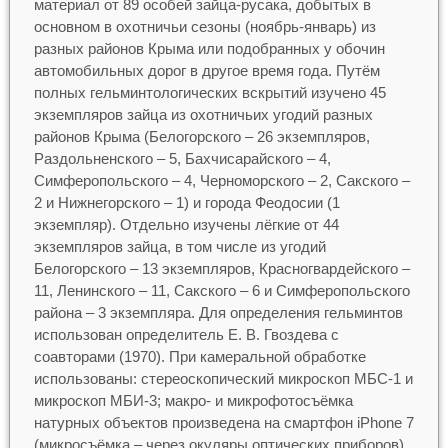
материал от 89 особей зайца-русака, добытых в
основном в охотничьи сезоны (ноябрь-январь) из
разных районов Крыма или подобранных у обочин
автомобильных дорог в другое время года. Путём
полных гельминтологических вскрытий изучено 45
экземпляров зайца из охотничьих угодий разных
районов Крыма (Белогорского – 26 экземпляров,
Раздольненского – 5, Бахчисарайского – 4,
Симферопольского – 4, Черноморского – 2, Сакского –
2 и Нижнегорского – 1) и города Феодосии (1
экземпляр). Отдельно изучены лёгкие от 44
экземпляров зайца, в том числе из угодий
Белогорского – 13 экземпляров, Красногвардейского –
11, Ленинского – 11, Сакского – 6 и Симферопольского
района – 3 экземпляра. Для определения гельминтов
использован определитель Е. В. Гвоздева с
соавторами (1970). При камеральной обработке
использованы: стереоскопический микроскоп МБС-1 и
микроскоп МБИ-3; макро- и микрофотосъёмка
натурных объектов произведена на смартфон iPhone 7
(микросъёмка – через окуляры оптических приборов).