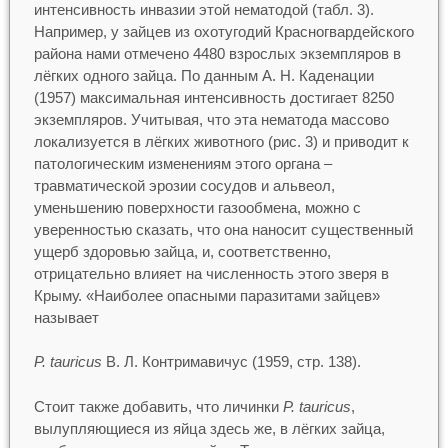
интенсивность инвазии этой нематодой (табл. 3).
Например, у зайцев из охотугодий Красногвардейского
района нами отмечено 4480 взрослых экземпляров в
лёгких одного зайца. По данным А. Н. Каденации
(1957) максимальная интенсивность достигает 8250
экземпляров. Учитывая, что эта нематода массово
локализуется в лёгких животного (рис. 3) и приводит к
патологическим изменениям этого органа –
травматической эрозии сосудов и альвеол,
уменьшению поверхности газообмена, можно с
уверенностью сказать, что она наносит существенный
ущерб здоровью зайца, и, соответственно,
отрицательно влияет на численность этого зверя в
Крыму. «Наиболее опасными паразитами зайцев»
называет
P. tauricus
В. Л. Контримавичус (1959, стр. 138).
Стоит также добавить, что личинки
P. tauricus
,
вылупляющиеся из яйца здесь же, в лёгких зайца,