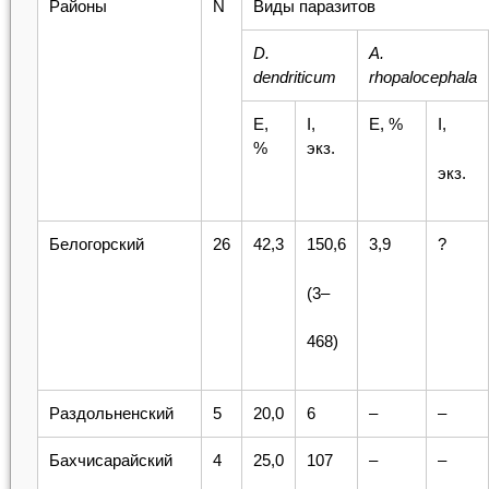
Районы
N
Виды паразитов
D.
A.
dendriticum
rhopalocephala
E,
I,
E, %
I,
%
экз.
экз.
Белогорский
26
42,3
150,6
3,9
?
(3–
468)
Раздольненский
5
20,0
6
–
–
Бахчисарайский
4
25,0
107
–
–