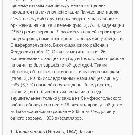
промежуточным хозяином; у него этот цепень
находится на личиночной стадии (larvae, цистицерк,
Cysticercus pisiformis
) и локализуется на сальнике
брыжейки, на кишке и печени (рис. 2). А. Н. Каденации
(1957) регистрировал
T. pisiformis
на всей территории
полуострова, нами этот цепень обнаружен у зайцев из
Симферопольского, Бахчисарайского района и
Феодосии (табл. 1). Стоит отметить, что из 26
исследованных зайцев из угодий Белогорского района
ни один не был заражён этой цестодой. Таким
образом, общая экстенсивность инвазии невысокая
(табл. 2). Из 45 исследованных нами зайцев лишь у
трёх (6,7 %) нами обнаружен данный вид цестод
(табл. 2), интенсивность же инвазии гораздо
внушительнее: только у зайца из Симферопольского
района обнаружено всего 19 экземпляров, у зайца же
из Бахчисарайского района – 233, а из Феодосии у
одного зверька – 306 экземпляров.
Taenia serialis
(Gervais, 1847), larvae