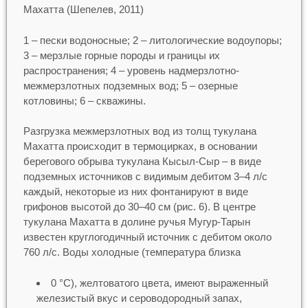
Махатта (Шепелев, 2011)
1 – пески водоносные; 2 – литологические водоупоры;
3 – мерзлые горные породы и границы их
распространения; 4 – уровень надмерзлотно-
межмерзлотных подземных вод; 5 – озерные
котловины; 6 – скважины.
Разгрузка межмерзлотных вод из толщ тукулана
Махатта происходит в термоцирках, в основании
берегового обрыва тукулана Кысыл-Сыр – в виде
подземных источников с видимым дебитом 3–4 л/c
каждый, некоторые из них фонтанируют в виде
грифонов высотой до 30–40 см (рис. 6). В центре
тукулана Махатта в долине ручья Мугур-Тарын
известен круглогодичный источник с дебитом около
760 л/с. Воды холодные (температура близка
0 °С), желтоватого цвета, имеют выраженный
железистый вкус и сероводородный запах,