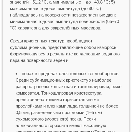
значений +51,2 °С, а минимальные – до –40,8 °С; 5)
максимальная годовая амплитуда (до 90 °С)
наблюдалась на поверхности незакрепленных дюн;
минимальная годовая амплитуда поверхности (65–70
°С) характерна для закреплённых массивов.
Среди криогенных текстур преобладают
сублимационные, представляющие собой изморось,
формирующуюся в результате конденсации водяного
пара на поверхности зерен и
порах в пределах слоя годовых теплооборотов.
Среди сублимационных криотекстур наиболее
распространены контактная и тонкошлировая, реже
комковатая. Тонкошлировая криотекстура
представлена тонкими горизонтальными
прослойками и пленками льда толщиной не более
0,5 мм, разделенными прослоями (1–5 см)
сухомерзлого (морозного) песка. Пески
аллювиального горизонта имеют массивную
криотекстуру и является водоупором (Галанин и