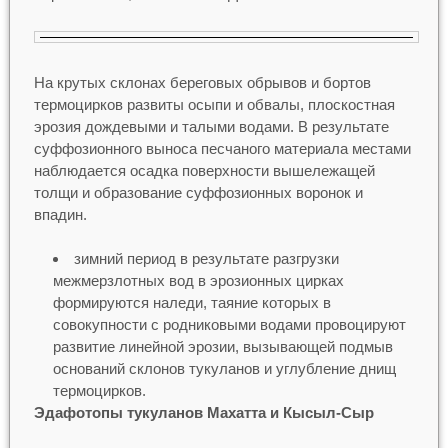
На крутых склонах береговых обрывов и бортов
термоцирков развиты осыпи и обвалы, плоскостная
эрозия дождевыми и талыми водами. В результате
суффозионного выноса песчаного материала местами
наблюдается осадка поверхности вышележащей
толщи и образование суффозионных воронок и
впадин.
зимний период в результате разгрузки
межмерзлотных вод в эрозионных цирках
формируются наледи, таяние которых в
совокупности с родниковыми водами провоцируют
развитие линейной эрозии, вызывающей подмыв
оснований склонов тукуланов и углубление днищ
термоцирков.
Эдафотопы тукуланов Махатта и Кысыл-Сыр