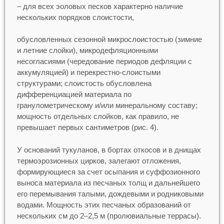
– для всех эоловых песков характерно наличие
нескольких порядков слоистости,
обусловленных сезонной микрослоистостью (зимние
и летние слойки), микродефляционными
несогласиями (чередование периодов дефляции с
аккумуляцией) и перекрестно-слоистыми
структурами; слоистость обусловлена
дифференциацией материала по
гранулометрическому и/или минеральному составу;
мощность отдельных слойков, как правило, не
превышает первых сантиметров (рис. 4).
У оснований тукуланов, в бортах откосов и в днищах
термоэрозионных цирков, залегают отложения,
формирующиеся за счет осыпания и суффозионного
выноса материала из песчаных толщ и дальнейшего
его перемывания талыми, дождевыми и родниковыми
водами. Мощность этих песчаных образований от
нескольких см до 2–2,5 м (пролювиальные террасы).