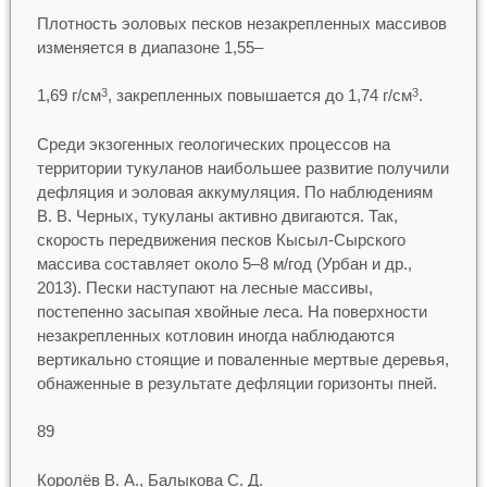
Плотность эоловых песков незакрепленных массивов
изменяется в диапазоне 1,55–
1,69 г/см
, закрепленных повышается до 1,74 г/см
.
3
3
Среди экзогенных геологических процессов на
территории тукуланов наибольшее развитие получили
дефляция и эоловая аккумуляция. По наблюдениям
В. В. Черных, тукуланы активно двигаются. Так,
скорость передвижения песков Кысыл-Сырского
массива составляет около 5–8 м/год (Урбан и др.,
2013). Пески наступают на лесные массивы,
постепенно засыпая хвойные леса. На поверхности
незакрепленных котловин иногда наблюдаются
вертикально стоящие и поваленные мертвые деревья,
обнаженные в результате дефляции горизонты пней.
89
Королёв В. А., Балыкова С. Д.