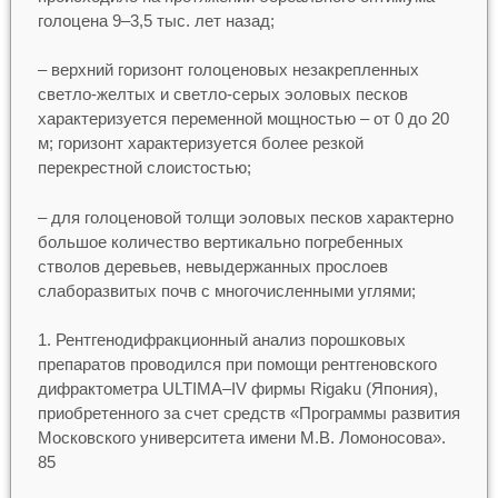
голоцена 9–3,5 тыс. лет назад;
– верхний горизонт голоценовых незакрепленных
светло-желтых и светло-серых эоловых песков
характеризуется переменной мощностью – от 0 до 20
м; горизонт характеризуется более резкой
перекрестной слоистостью;
– для голоценовой толщи эоловых песков характерно
большое количество вертикально погребенных
стволов деревьев, невыдержанных прослоев
слаборазвитых почв с многочисленными углями;
Рентгенодифракционный анализ порошковых
препаратов проводился при помощи рентгеновского
дифрактометра ULTIMA–IV фирмы Rigaku (Япония),
приобретенного за счет средств «Программы развития
Московского университета имени М.В. Ломоносова».
85