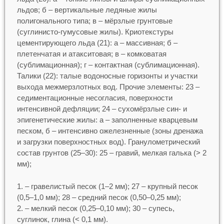
льдов; б – вертикальные ледяные жилы
полигонального типа; в – мёрзлые грунтовые
(суглинисто-гумусовые жилы). Криотекстуры
цементирующего льда (21): а – массивная; б –
плетенчатая и атакситовая; в – комковатая
(сублимационная); г – контактная (сублимационная).
Талики (22): талые водоносные горизонты и участки
выхода межмерзлотных вод. Прочие элементы: 23 –
седиментационные несогласия, поверхности
интенсивной дефляции; 24 – сухомёрзлые син- и
эпигенетические жилы: а – заполненные кварцевым
песком, б – интенсивно ожелезненные (зоны дренажа
и загрузки поверхностных вод). Гранулометрический
состав грунтов (25–30): 25 – гравий, мелкая галька (> 2
мм);
– гравелистый песок (1–2 мм); 27 – крупный песок
(0,5–1,0 мм); 28 – средний песок (0,50–0,25 мм);
– мелкий песок (0,25–0,10 мм); 30 – супесь,
суглинок, глина (< 0,1 мм).