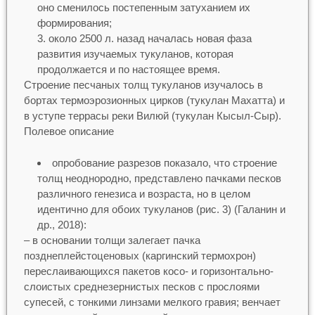
оно сменилось постепенным затуханием их
формирования;
около 2500 л. назад началась новая фаза
развития изучаемых тукуланов, которая
продолжается и по настоящее время.
Строение песчаных толщ тукуланов изучалось в
бортах термоэрозионных цирков (тукулан Махатта) и
в уступе террасы реки Вилюй (тукулан Кысыл-Сыр).
Полевое описание
опробование разрезов показало, что строение
толщ неоднородно, представлено пачками песков
различного генезиса и возраста, но в целом
идентично для обоих тукуланов (рис. 3) (Галанин и
др., 2018):
– в основании толщи залегает пачка
позднеплейстоценовых (каргинский термохрон)
переслаивающихся пакетов косо- и горизонтально-
слоистых среднезернистых песков с прослоями
супесей, с тонкими линзами мелкого гравия; венчает