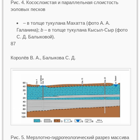
Рис. 4. Косослоистая и параллельная слоистость
эоловых песков
– в толще тукулана Махатта (фото А. А.
Галанина);
b
– в толще тукулана Кысыл-Сыр (фото
С. Д. Балыковой).
87
Королёв В. А., Балыкова С. Д.
Рис. 5. Мерзлотно-гидрогеологический разрез массива