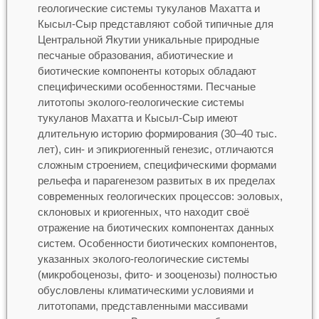
геологические системы тукуланов Махатта и
Кысыл-Сыр представляют собой типичные для
Центральной Якутии уникальные природные
песчаные образования, абиотические и
биотические компоненты которых обладают
специфическими особенностями. Песчаные
литотопы эколого-геологические системы
тукуланов Махатта и Кысыл-Сыр имеют
длительную историю формирования (30–40 тыс.
лет), син- и эпикриогенный генезис, отличаются
сложным строением, специфическими формами
рельефа и парагенезом развитых в их пределах
современных геологических процессов: эоловых,
склоновых и криогенных, что находит своё
отражение на биотических компонентах данных
систем. Особенности биотических компонентов,
указанных эколого-геологические системы
(микробоценозы, фито- и зооценозы) полностью
обусловлены климатическими условиями и
литотопами, представленными массивами