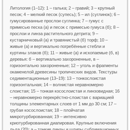
Литология (1–12): 1 – галька; 2 – гравий; 3 – крупный
песок; 4 – мелкий песок (супесь); 5 – ил (суглинок); 6 –
гумусированные прослои суглинка; 7 – гумус с
примесью песка (а) и песок с примесью гумуса (б); 8 –
прослои и линза растительного детрита; 9 –
кустарничковый (а) и травянистый (б) торф; 10 –
живые (а) и вертикально погребённые стебли и
куртины злаков (б); 11 – живые (а) и ископаемые (б, в)
деревья: б – вертикально захороненные, в –
горизонтально захороненные; 12 – уголь и фрагменты
окаменелой древесины тропических видов. Текстуры
седиментационные (13–19): 13 – тонкослоистая
горизонтальная; 14 – волнистая неравномерно
слоистая; 15 – тонкая косослоистая и линзовидная; 16
– неравномерно перекрёстно-слоистая с вариацией
толщины элементарных слоев от 1 мм до 30 см; 17 –
грубая косослоистая; 18 – плойчатая
микротурбированная; 19 – интенсивно
криотурбированная диапировая. Крупные включения
льда (20): а – тонкие линзы и шлиры сублимационных