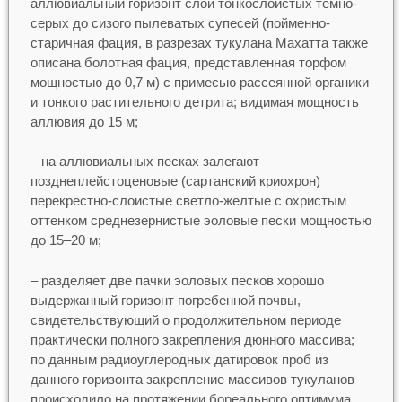
аллювиальный горизонт слой тонкослоистых темно-
серых до сизого пылеватых супесей (пойменно-
старичная фация, в разрезах тукулана Махатта также
описана болотная фация, представленная торфом
мощностью до 0,7 м) с примесью рассеянной органики
и тонкого растительного детрита; видимая мощность
аллювия до 15 м;
– на аллювиальных песках залегают
позднеплейстоценовые (сартанский криохрон)
перекрестно-слоистые светло-желтые с охристым
оттенком среднезернистые эоловые пески мощностью
до 15–20 м;
– разделяет две пачки эоловых песков хорошо
выдержанный горизонт погребенной почвы,
свидетельствующий о продолжительном периоде
практически полного закрепления дюнного массива;
по данным радиоуглеродных датировок проб из
данного горизонта закрепление массивов тукуланов
происходило на протяжении бореального оптимума