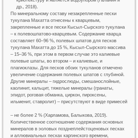
др., 2018).
По минеральному составу незакрепленные пески
тукулана Махатта отнесены к кварцевым,
закрепленные и все пески Кысыл-Сырского тукулана
– к полевошпатово-кварцевым. Содержание кварца
составляет 60–96 %, полевых шпатов для песков
тукулана Махатта до 15 %, Кысыл-Сырского массива
– 15–36 %, при этом в первом случае это калиевые
полевые шпаты, во втором – и калиевые, и
плагиоклазы. Для песков обоих тукуланов отмечено
увеличение содержания полевых шпатов с глубиной.
Другие минералы – гидрослюды, смешанослойные,
каолинит, кальцит, тяжелые минералы (гранаты,
эпидот, роговая обманка, циркон, пироксены,
ильменит, ставролит) – присутствуют в виде примесей
– не более 2 % (Харламова, Балыкова, 2019).
Количественное соотношение содержания основных
минералов в эоловых позднеплейстоценовых песках
и аллювиальных песках каргинского времени,