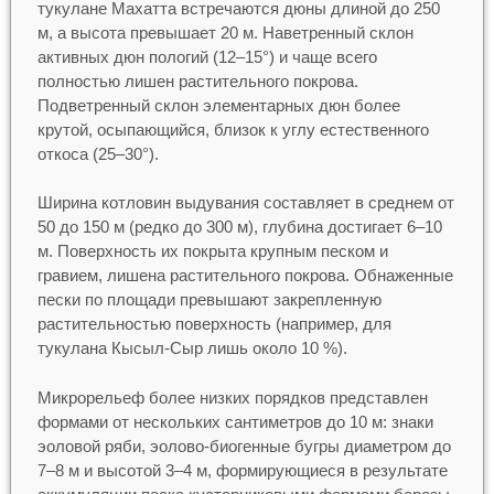
тукулане Махатта встречаются дюны длиной до 250
м, а высота превышает 20 м. Наветренный склон
активных дюн пологий (12–15°) и чаще всего
полностью лишен растительного покрова.
Подветренный склон элементарных дюн более
крутой, осыпающийся, близок к углу естественного
откоса (25–30°).
Ширина котловин выдувания составляет в среднем от
50 до 150 м (редко до 300 м), глубина достигает 6–10
м. Поверхность их покрыта крупным песком и
гравием, лишена растительного покрова. Обнаженные
пески по площади превышают закрепленную
растительностью поверхность (например, для
тукулана Кысыл-Сыр лишь около 10 %).
Микрорельеф более низких порядков представлен
формами от нескольких сантиметров до 10 м: знаки
эоловой ряби, эолово-биогенные бугры диаметром до
7–8 м и высотой 3–4 м, формирующиеся в результате