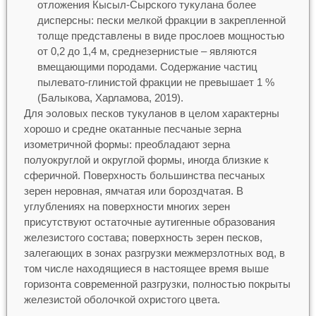
отложения Кысыл-Сырского тукулана более
дисперсны: пески мелкой фракции в закрепленной
толще представлены в виде прослоев мощностью
от 0,2 до 1,4 м, среднезернистые – являются
вмещающими породами. Содержание частиц
пылевато-глинистой фракции не превышает 1 %
(Балыкова, Харламова, 2019).
Для эоловых песков тукуланов в целом характерны
хорошо и средне окатанные песчаные зерна
изометричной формы: преобладают зерна
полуокруглой и округлой формы, иногда близкие к
сферичной. Поверхность большинства песчаных
зерен неровная, ямчатая или бороздчатая. В
углублениях на поверхности многих зерен
присутствуют остаточные аутигенные образования
железистого состава; поверхность зерен песков,
залегающих в зонах разгрузки межмерзлотных вод, в
том числе находящиеся в настоящее время выше
горизонта современной разгрузки, полностью покрыты
железистой оболочкой охристого цвета.