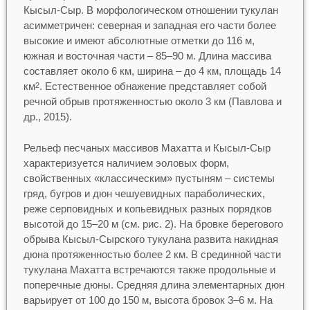
Кысыл-Сыр. В морфологическом отношении тукулан
асимметричен: северная и западная его части более
высокие и имеют абсолютные отметки до 116 м,
южная и восточная части – 85–90 м. Длина массива
составляет около 6 км, ширина – до 4 км, площадь 14
км
. Естественное обнажение представляет собой
2
речной обрыв протяженностью около 3 км (Павлова и
др., 2015).
Рельеф песчаных массивов Махатта и Кысыл-Сыр
характеризуется наличием эоловых форм,
свойственных «классическим» пустыням – системы
гряд, бугров и дюн чешуевидных параболических,
реже серповидных и копьевидных разных порядков
высотой до 15–20 м (см. рис. 2). На бровке берегового
обрыва Кысыл-Сырского тукулана развита накидная
дюна протяженностью более 2 км. В срединной части
тукулана Махатта встречаются также продольные и
поперечные дюны. Средняя длина элементарных дюн
варьирует от 100 до 150 м, высота бровок 3–6 м. На