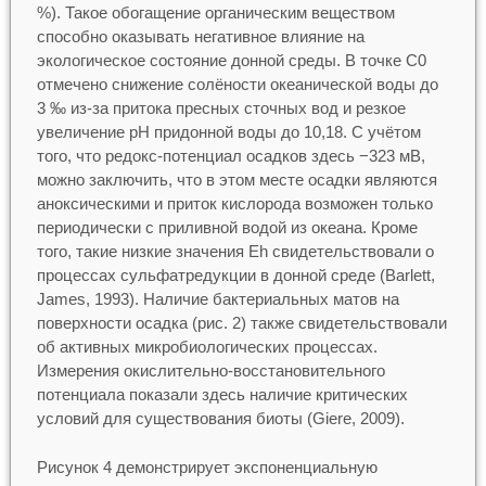
%). Такое обогащение органическим веществом
способно оказывать негативное влияние на
экологическое состояние донной среды. В точке С0
отмечено снижение солёности океанической воды до
3 ‰ из-за притока пресных сточных вод и резкое
увеличение рН придонной воды до 10,18. С учётом
того, что редокс-потенциал осадков здесь −323 мВ,
можно заключить, что в этом месте осадки являются
аноксическими и приток кислорода возможен только
периодически с приливной водой из океана. Кроме
того, такие низкие значения Eh свидетельствовали о
процессах сульфатредукции в донной среде (Barlett,
James, 1993). Наличие бактериальных матов на
поверхности осадка (рис. 2) также свидетельствовали
об активных микробиологических процессах.
Измерения окислительно-восстановительного
потенциала показали здесь наличие критических
условий для существования биоты (Giere, 2009).
Рисунок 4 демонстрирует экспоненциальную