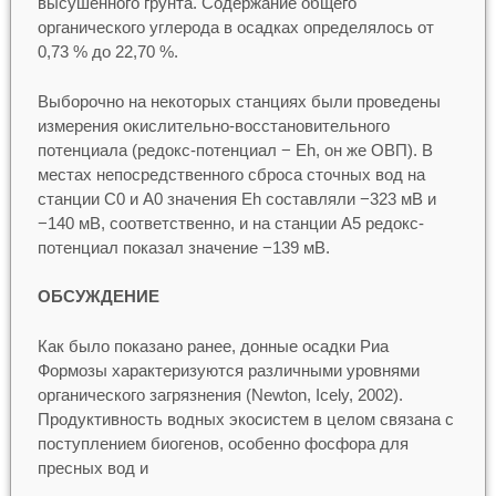
высушенного грунта. Содержание общего
органического углерода в осадках определялось от
0,73 % до 22,70 %.
Выборочно на некоторых станциях были проведены
измерения окислительно-восстановительного
потенциала (редокс-потенциал − Eh, он же ОВП). В
местах непосредственного сброса сточных вод на
станции С0 и А0 значения Eh составляли −323 мВ и
−140 мВ, соответственно, и на станции А5 редокс-
потенциал показал значение −139 мВ.
ОБСУЖДЕНИЕ
Как было показано ранее, донные осадки Риа
Формозы характеризуются различными уровнями
органического загрязнения (Newton, Icely, 2002).
Продуктивность водных экосистем в целом связана с
поступлением биогенов, особенно фосфора для
пресных вод и