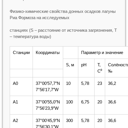
Физико-химические свойства донных осадков лагуны
Риа Формоза на исследуемых
станциях (S – расстояние от источника загрязнения, Т
– температура воды)
Станции
Координаты
Параметр и значение
S, м
pH
Т,
Солёност
С⁰
‰
А0
37°00’57,7″N
10
5,78
23
36,2
7°56’17,7″W
А1
37°00’55,0″N
100
6,75
20
36,6
7°56’23,9″W
А2
37°00’45,9″N
300
5,78
20
36,6
7°56’30,1″W