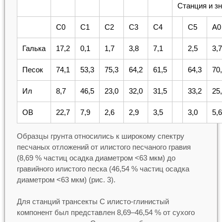
Станция и з
C0
C1
C2
C3
C4
C5
A0
Галька
17,2
0,1
1,7
3,8
7,1
2,5
3,7
Песок
74,1
53,3
75,3
64,2
61,5
64,3
70
Ил
8,7
46,5
23,0
32,0
31,5
33,2
25
ОВ
22,7
7,9
2,6
2,9
3,5
3,0
5,6
Образцы грунта относились к широкому спектру
песчаных отложений от илистого песчаного гравия
(8,69 % частиц осадка диаметром <63 мкм) до
гравийного илистого песка (46,54 % частиц осадка
диаметром <63 мкм) (рис. 3).
Для станций трансекты С илисто-глинистый
компонент был представлен 8,69–46,54 % от сухого