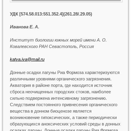
УДК [574.58.013:551.352.4](261.28/.29.05)
Иванова Е. А.
Институт биологии южных морей имени А. О.
Ковалевского РАН Севастополь, Россия
katya.iva@mail.ru
Донные осадки лагуны Риа Формоза характеризуются
различными уровнями органического загрязнения.
Акватория в районе порта, где находится источник
сброса неочищенных городских стоков, наиболее
сильно подвержена интенсивному загрязнению.
Следствием постоянного привнесения органического
вещества в донном биоценозе является
возникновение гипоксических, а также периодически
образующихся аноксических условий среды в донных
осадках лагуны. Донные осадки лагуны Риа Формоза