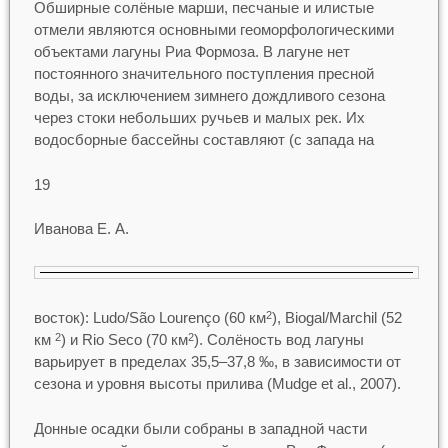
Обширные солёные марши, песчаные и илистые
отмели являются основными геоморфологическими
объектами лагуны Риа Формоза. В лагуне нет
постоянного значительного поступления пресной
воды, за исключением зимнего дождливого сезона
через стоки небольших ручьев и малых рек. Их
водосборные бассейны составляют (с запада на
19
Иванова Е. А.
восток): Ludo/São Lourenço (60 км
), Biogal/Marchil (52
2
км
) и Rio Seco (70 км
). Солёность вод лагуны
2
2
варьирует в пределах 35,5–37,8 ‰, в зависимости от
сезона и уровня высоты прилива (Mudge et al., 2007).
Донные осадки были собраны в западной части