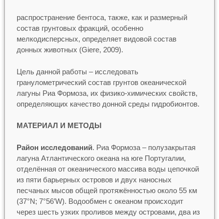
распространение бентоса, также, как и размерный
состав грунтовых фракций, особенно
мелкодисперсных, определяет видовой состав
донных животных (Giere, 2009).
Цель данной работы – исследовать
гранулометрический состав грунтов океанической
лагуны Риа Формоза, их физико-химических свойств,
определяющих качество донной среды гидробионтов.
МАТЕРИАЛ И МЕТОДЫ
Район исследований
. Риа Формоза – полузакрытая
лагуна Атлантического океана на юге Португалии,
отделённая от океанического массива воды цепочкой
из пяти барьерных островов и двух наносных
песчаных мысов общей протяжённостью около 55 км
(37°N; 7°56′W). Водообмен с океаном происходит
через шесть узких проливов между островами, два из