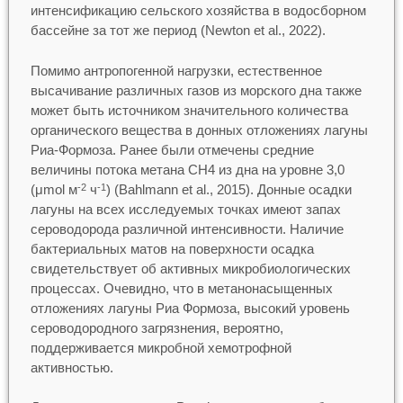
интенсификацию сельского хозяйства в водосборном
бассейне за тот же период (Newton et al., 2022).
Помимо антропогенной нагрузки, естественное
высачивание различных газов из морского дна также
может быть источником значительного количества
органического вещества в донных отложениях лагуны
Риа-Формоза. Ранее были отмечены средние
величины потока метана CH4 из дна на уровне 3,0
(μmol м
ч
) (Bahlmann et al., 2015). Донные осадки
-2
-1
лагуны на всех исследуемых точках имеют запах
сероводорода различной интенсивности. Наличие
бактериальных матов на поверхности осадка
свидетельствует об активных микробиологических
процессах. Очевидно, что в метанонасыщенных
отложениях лагуны Риа Формоза, высокий уровень
сероводородного загрязнения, вероятно,
поддерживается микробной хемотрофной
активностью.