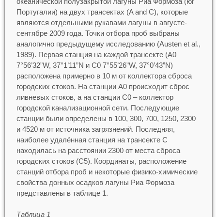
океанической полузакрытой лагуны Риа Формоза (юг
Португалии) на двух трансектах (A and C), которые
являются отдельными рукавами лагуны в августе-
сентябре 2009 года. Точки отбора проб выбраны
аналогично предыдущему исследованию (Austen et al.,
1989). Первая станция на каждой трансекте (A0
7°56’32”W, 37°1’11”N и С0 7°55’26”W, 37°0’43”N)
расположена примерно в 10 м от коллектора сброса
городских стоков. На станции А0 происходит сброс
ливневых стоков, а на станции С0 – коллектор
городской канализационной сети. Последующие
станции были определены в 100, 300, 700, 1250, 2300
и 4520 м от источника загрязнений. Последняя,
наиболее удалённая станция на трансекте С
находилась на расстоянии 2300 от места сброса
городских стоков (С5). Координаты, расположение
станций отбора проб и некоторые физико-химические
свойства донных осадков лагуны Риа Формоза
представлены в таблице 1.
Таблица 1