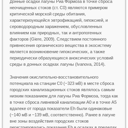
Донные осадки лагуны Риа Формоза в точке сброса
неочищенных стоков (ст. С0) являются примером
критической морской среды обитания,
характеризующейся эвтрофикацией, гипоксией, и
сероводородным заражением, обусловленных
влиянием как природных, так и антропогенных
факторов (Giere, 2009). Следствием постоянного
привнесения органического вещества в экосистему
является возникновение гипоксических, а также
периодически образующихся аноксических условий
среды в донных осадках лагуны (Ivanova, 2014).
Значения окислительно-восстановительного
потенциала на станции С0 (−323 мВ) в месте сброса
городских канализационных стоков являлось самым
низким показанием для лагуны Риа Формоза, тогда как
в точке сброса ливневой канализации А0 и в точке А5
вдалеке от города показатели Eh были одинаковые
(−140 мВ и −139 мВ, соответственно). Ранее в лагуне
вне зоны воздействия городских стоков
регистрировались показания Eh в осадках в пределах