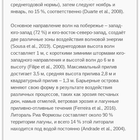
среднегодовой нормы), затем следуют ноябрь и
январь, по 15 %, соответственно (Duarte et al., 2008).
Основное направление волн на побережье – запад-
юго-запад (72 %) и юго-восток-северо-запад, создаёт
две различные зоны воздействия волновой энергии
(Sousa et al., 2019). Среднегодовая высота волн
составляет 1 м, с короткими зимними штормами юго-
западного направления и высотой волн до 6 м в
высоту (Filipe et al., 2000). Максимальный прилив
достигает 3,5 м, средняя высота прилива 2,8 м и
квадратурный прилив – 1,3 м. Барьерные острова
меняют свою форму в результате воздействия
различных процессов, таких как эрозия песчаных
дюн, намыв отмелей, ветровая эрозия и лагунные
приливно-отливные течения (Ferreira et al., 2016).
Литораль Риа Формозы составляет около 90 %
территории лагуны, и всего 14 % этой литорали
находится под водой постоянно (Andrade et al., 2004).