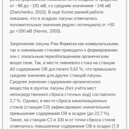
от −88 до −191 мВ, со средним значением −146 мВ
(Danchenko, 2010). В ещё более ранней работе
показано, что в осадках лагуны отмечались
положительные значения редокс-потенциала от +50
до +200 мВ (Neves, 2003).
Загрязнение лагуны Риа Формоза как коммунальными,
так и ливневыми стоками приводило к формированию
зон с локальным переобогащением органическим
веществом. Так, в месте ливневого стока на станции
А0 содержание ОВ достигало 5,62 %, что превышало
средние значения для других станций лагуны.
Среднее значение содержания органического
вещества в грунтах лагуны (без учёта мест
непосредственного сброса сточных вод) составляло
2,7 %. Однако, в месте сброса канализационных
стоков (станция С0) зафиксировано значительное
превышение содержания ОВ в осадке (до 22,7 %).
Также, на станции С1 в 100 м от точки сброса стоков
отмечалось повышенное содержание ОВ в осадке (7,9