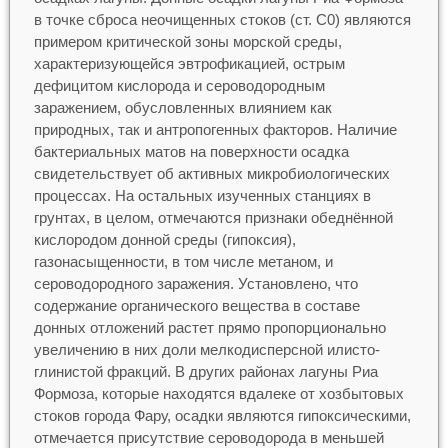
в точке сброса неочищенных стоков (ст. С0) являются
примером критической зоны морской среды,
характеризующейся эвтрофикацией, острым
дефицитом кислорода и сероводородным
заражением, обусловленных влиянием как
природных, так и антропогенных факторов. Наличие
бактериальных матов на поверхности осадка
свидетельствует об активных микробиологических
процессах. На остальных изученных станциях в
грунтах, в целом, отмечаются признаки обеднённой
кислородом донной среды (гипоксия),
газонасыщенности, в том числе метаном, и
сероводородного заражения. Установлено, что
содержание органического вещества в составе
донных отложений растет прямо пропорционально
увеличению в них доли мелкодисперсной илисто-
глинистой фракций. В других районах лагуны Риа
Формоза, которые находятся вдалеке от хозбытовых
стоков города Фару, осадки являются гипоксическими,
отмечается присутствие сероводорода в меньшей