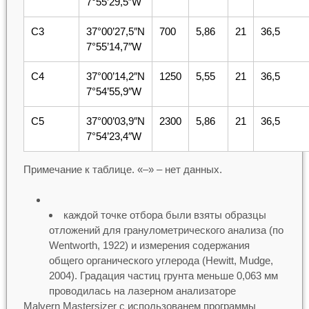
7°55’29,5″W
С3
37°00’27,5″N
700
5,86
21
36,5
7°55’14,7″W
С4
37°00’14,2″N
1250
5,55
21
36,5
7°54’55,9″W
С5
37°00’03,9″N
2300
5,86
21
36,5
7°54’23,4″W
Примечание к таблице. «–» – нет данных.
каждой точке отбора были взяты образцы
отложений для гранулометрического анализа (по
Wentworth, 1922) и измерения содержания
общего органического углерода (Hewitt, Mudge,
2004). Градация частиц грунта меньше 0,063 мм
проводилась на лазерном анализаторе
Malvern Mastersizer с использованем программы