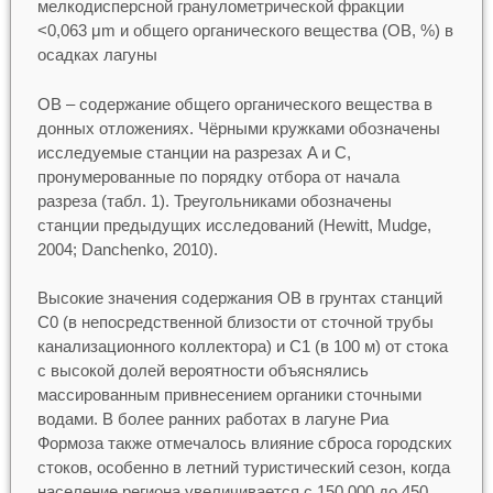
мелкодисперсной гранулометрической фракции
<0,063 μm и общего органического вещества (ОВ, %) в
осадках лагуны
ОВ – содержание общего органического вещества в
донных отложениях. Чёрными кружками обозначены
исследуемые станции на разрезах A и С,
пронумерованные по порядку отбора от начала
разреза (табл. 1). Треугольниками обозначены
станции предыдущих исследований (Hewitt, Mudge,
2004; Danchenko, 2010).
Высокие значения содержания ОВ в грунтах станций
С0 (в непосредственной близости от сточной трубы
канализационного коллектора) и С1 (в 100 м) от стока
с высокой долей вероятности объяснялись
массированным привнесением органики сточными
водами. В более ранних работах в лагуне Риа
Формоза также отмечалось влияние сброса городских
стоков, особенно в летний туристический сезон, когда
население региона увеличивается с 150 000 до 450