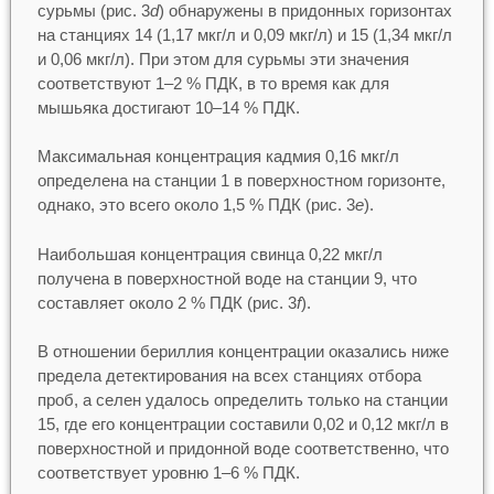
сурьмы (рис. 3
d
) обнаружены в придонных горизонтах
на станциях 14 (1,17 мкг/л и 0,09 мкг/л) и 15 (1,34 мкг/л
и 0,06 мкг/л). При этом для сурьмы эти значения
соответствуют 1–2 % ПДК, в то время как для
мышьяка достигают 10–14 % ПДК.
Максимальная концентрация кадмия 0,16 мкг/л
определена на станции 1 в поверхностном горизонте,
однако, это всего около 1,5 % ПДК (рис. 3
е
).
Наибольшая концентрация свинца 0,22 мкг/л
получена в поверхностной воде на станции 9, что
составляет около 2 % ПДК (рис. 3
f
).
В отношении бериллия концентрации оказались ниже
предела детектирования на всех станциях отбора
проб, а селен удалось определить только на станции
15, где его концентрации составили 0,02 и 0,12 мкг/л в
поверхностной и придонной воде соответственно, что
соответствует уровню 1–6 % ПДК.