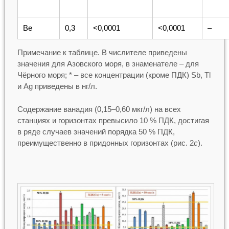
Be
0,3
<0,0001
<0,0001
–
Примечание к таблице. В числителе приведены
значения для Азовского моря, в знаменателе – для
Чёрного моря; * – все концентрации (кроме ПДК) Sb, Tl
и Ag приведены в нг/л.
Содержание ванадия (0,15–0,60 мкг/л) на всех
станциях и горизонтах превысило 10 % ПДК, достигая
в ряде случаев значений порядка 50 % ПДК,
преимущественно в придонных горизонтах (рис. 2
c
).