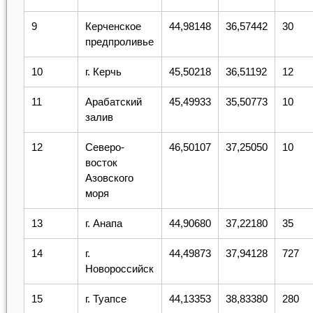
9
Керченское
44,98148
36,57442
30
предпроливье
10
г. Керчь
45,50218
36,51192
12
11
Арабатский
45,49933
35,50773
10
залив
12
Северо-
46,50107
37,25050
10
восток
Азовского
моря
13
г. Анапа
44,90680
37,22180
35
14
г.
44,49873
37,94128
727
Новороссийск
15
г. Туапсе
44,13353
38,83380
280