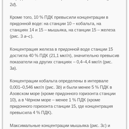
2
d
).
Кроме того, 10 % ПДК превысили концентрации в
придонной воде: на станции 10 – кобальта, на
станциях 14 и 15 – мышьяка, на станции 15 – железа
(рис. 3
a–c
).
Концентрация железа в придонной воде станции 15
достигла 40 % ПДК (21,1 мкг/л), значительно превысив
показатели на других станциях – 0,4–4,4 мкг/л (рис.
3
а
).
Концентрации кобальта определены в интервале
0,001–0,546 мкг/л (рис. 3
b
) и были менее 5 % ПДК в
Азовском море (кроме придонного горизонта станции
10), а в Чёрном море – менее 1 % ПДК (кроме
придонного горизонта станции 15, где концентрация
превысила 4 % ПДК).
Максимальные концентрации мышьяка (рис. 3
с
) и