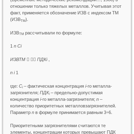
отношении только тяжелых металлов. Учитывая этот
факт, применяется обозначение ИЗВ с индексом ТМ
(ИЗВ
).
ТМ
ИЗВ
рассчитывали по формуле:
ТМ
1
n Ci
ИЗВТМ
 
ПДКi
,
n i
1
где:
C
– фактическая концентрация
i
-го металла-
i
загрязнителя;
ПДК
– предельно-допустимая
i
концентрация
i
-го металла-загрязнителя;
n
–
количество приоритетных металловзагрязнителей.
Параметр
n
в формуле принимается равным 3÷6.
Приоритетными загрязнителями считаются те
элементы, концентрации которых превышают ПДК