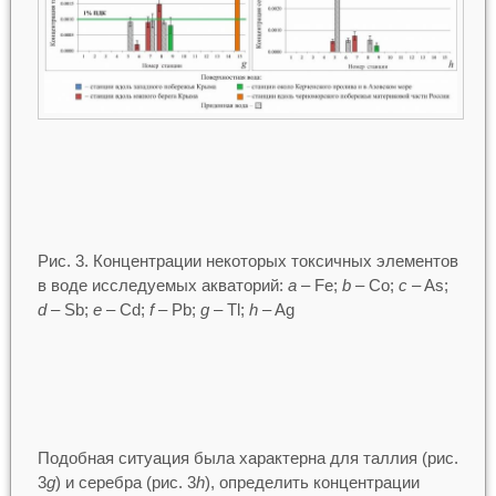
Рис. 3. Концентрации некоторых токсичных элементов
в воде исследуемых акваторий:
a
– Fe;
b
– Co;
c
– As;
d
– Sb;
e
– Cd;
f
– Pb;
g
– Tl;
h
– Ag
Подобная ситуация была характерна для таллия (рис.
3
g
) и серебра (рис. 3
h
), определить концентрации