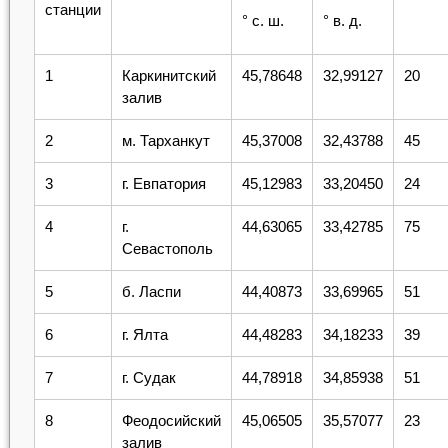
станции
° с. ш.
° в. д.
1
Каркинитский
45,78648
32,99127
20
залив
2
м. Тарханкут
45,37008
32,43788
45
3
г. Евпатория
45,12983
33,20450
24
4
г.
44,63065
33,42785
75
Севастополь
5
б. Ласпи
44,40873
33,69965
51
6
г. Ялта
44,48283
34,18233
39
7
г. Судак
44,78918
34,85938
51
8
Феодосийский
45,06505
35,57077
23
залив