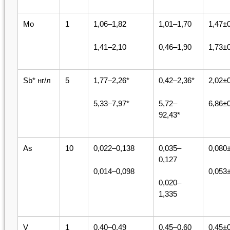
Mo
1
1,06–1,82
1,01–1,70
1,47±
1,41–2,10
0,46–1,90
1,73±
Sb* нг/л
5
1,77–2,26*
0,42–2,36*
2,02±0
5,33–7,97*
5,72–
6,86±0
92,43*
As
10
0,022–0,138
0,035–
0,080
0,127
0,014–0,098
0,053
0,020–
1,335
V
1
0,40–0,49
0,45–0,60
0,45±