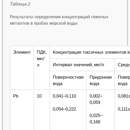
Таблица 2
Результаты определения концентраций тяжелых
металлов в пробах морской воды
Элемент
ПДК,
Концентрация токсичных элементов в
мкг/
Интервал значений, мкг/л
Средн
л
Поверхностная
Придонная
Повер
вода
вода
вода
Pb
10
0,041–0,110
0,002–
0,081
0,059
0,054–0,222
0,111
0,025–
0,168