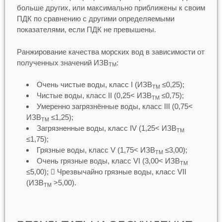
больше других, или максимально приближены к своим
ПДК по сравнению с другими определяемыми
показателями, если ПДК не превышены.
Ранжирование качества морских вод в зависимости от
полученных значений ИЗВ
:
ТМ
Очень чистые воды, класс I (ИЗВ
≤0,25);
ТМ
Чистые воды, класс II (0,25< ИЗВ
≤0,75);
ТМ
Умеренно загрязнённые воды, класс III (0,75<
ИЗВ
≤1,25);
ТМ
Загрязненные воды, класс IV (1,25< ИЗВ
ТМ
≤1,75);
Грязные воды, класс V (1,75< ИЗВ
≤3,00);
ТМ
Очень грязные воды, класс VI (3,00< ИЗВ
ТМ
≤5,00);  Чрезвычайно грязные воды, класс VII
(ИЗВ
>5,00).
ТМ