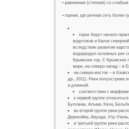
• равнинная (степная) со слабым
• горная, где речная сеть более г
горах берут начало пра
водотоков и балок северно
вследствие развития карст
водораздел основных рек с
Крымских гор. С Крымских г
море, на северо-запад – в 
на северо-восток – в Азовс
др., 2011). Реки полуострова
и длинной.
соответствии с морфомет
к первой группе относиться
Булганак, Альма, Кача, Бельбе
во второй группе реки расп
Дерекойка, Авунда, Улу-Узень,
в третьей группе реки расп