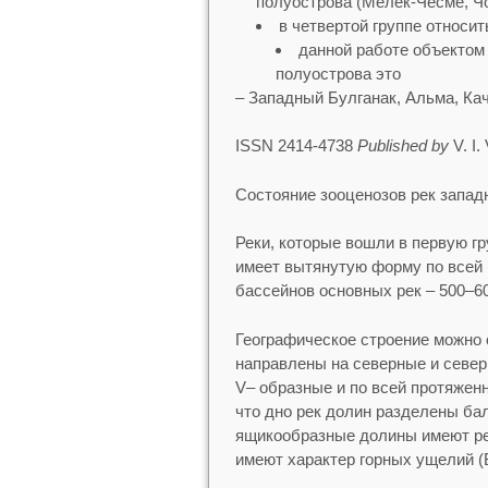
полуострова (Мелек-Чесме, Чо
в четвертой группе относит
данной работе объектом
полуострова это
– Западный Булганак, Альма, Кач
ISSN 2414-4738
Published by
V. I.
Состояние зооценозов рек запад
Реки, которые вошли в первую гр
имеет вытянутую форму по всей 
бассейнов основных рек – 500–6
Географическое строение можно 
направлены на северные и север
V– образные и по всей протяжен
что дно рек долин разделены б
ящикообразные долины имеют рек
имеют характер горных ущелий (Б