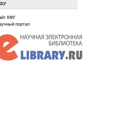
ФУ
айт КФУ
аучный портал