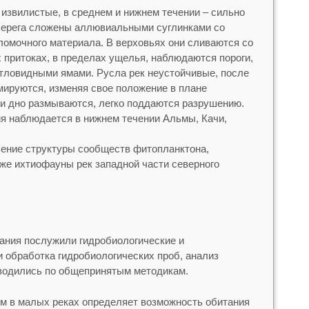
 извилистые, в среднем и нижнем течении – сильно
Берега сложены аллювиальными суглинками со
омочного материала. В верховьях они сливаются со
 притоках, в пределах ущелья, наблюдаются пороги,
тловидными ямами. Русла рек неустойчивые, после
ируются, изменяя свое положение в плане
 и дно размываются, легко поддаются разрушению.
 наблюдается в нижнем течении Альмы, Качи,
чение структуры сообществ фитопланктона,
кже ихтиофауны рек западной части северного
ания послужили гидробиологические и
и обработка гидробиологических проб, анализ
оводились по общепринятым методикам.
м в малых реках определяет возможность обитания