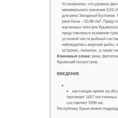
Установлено, что уровень фит
минимального значения 0,52 г/
для реки Западный Булганак.
реке Кача – 10,98 г/м
. Предст
3
изученных пяти рек Крымског
представлена в основном туво
устьевой части рыбный состав
наблюдались морские рыбы, за
остронос, пиленгас, а также ч
Ключевые слова:
реки, фитопла
Крымский полуостров.
ВВЕДЕНИЕ
настоящие время на обс
протекает 1657 постоянных
составляет 5996 км.
Республику Крым можно подразде