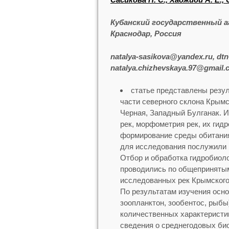
Кубанский государственный а
Краснодар, Россия
natalya-sasikova@yandex.ru, dt
natalya.chizhevskaya.97@gmail.
статье представлены резул
части северного склона Крымс
Черная, Западный Булганак. 
рек, морфометрия рек, их гид
формирование среды обитания
для исследования послужили 
Отбор и обработка гидробиоло
проводились по общепринятым
исследованных рек Крымского
По результатам изучения осно
зоопланктон, зообентос, рыбы
количественных характеристи
сведения о среднегодовых био