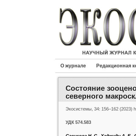
О журнале
Редакционная к
Состояние зооцено
северного макрос
Экосистемы, 34: 156–162 (2023) ht
УДК 574.583
Сасикова Н. С., Хаджиди А. Е.,