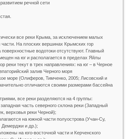
 развитием речной сети
устая.
ктически все реки Крыма, за исключением малых
й части. На плоских вершинах Крымских гор
а поверхностные водотоки отсутствуют. Главный
мещен на юг и располагается в пределах Яйлы
ор реки текут в трех направлениях: на юг – в Черное
Евпаторийский залив Черного моря
кое море (Олиферов, Тимченко, 2005; Лисовский и
 значительно отличаются своими размерами бассейна
риями, все реки разделяются на 4 группы:
 западная часть северного склона реки (Западный
к, верховья реки Черной);
олагаются на южной части полуострова (Учан-Су,
 Демерджи и др.);
оложены на юго-восточной части и Керченского