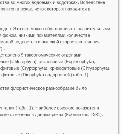
ства во многих водоёмах и водотоках. Вследствие
ланктон в реках, исток которых находится в
беден. Это все можно обусловливать значительными
 фоном, низкими показателями количества
 малой водностью и высокой скоростью течения
) .
ставлено 9 таксономических отделами –
еные (Chlorophyta), эвгленовые (Euglenophyta),
офитовые (Cryptophyta), хризофитовые (Chrysophyta),
офитовые (Dinophyta) водорослей (табл. 1).
ства флористическое разнообразие было
лганак (табл. 1). Наиболее высокие показатели
кже отмечены в данных реках (Коблицкая, 1981).