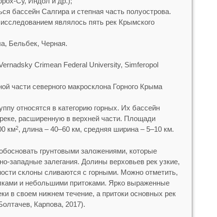
рох-Су, Индол и др.);
ься бассейн Салгира и степная часть полуострова.
 исследованием являлось пять рек Крымского
а, Бельбек, Черная.
 Vernadsky Crimean Federal University, Simferopol
ной части северного макросклона Горного Крыма
уппу относятся в категорию горных. Их бассейн
реке, расширенную в верхней части. Площади
00 км
, длина – 40–60 км, средняя ширина – 5–10 км.
2
обосновать грунтовыми заложениями, которые
но-западные залегания. Долины верховьев рек узкие,
ности склоны сливаются с горными. Можно отметить,
алками и небольшими притоками. Ярко выраженные
и в своем нижнем течение, а притоки основных рек
олтачев, Карпова, 2017).