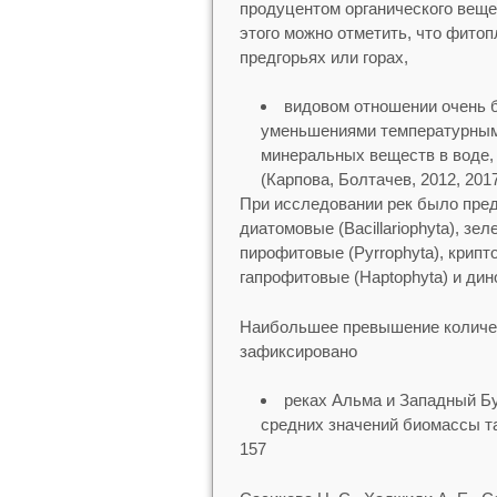
продуцентом органического веще
этого можно отметить, что фитоп
предгорьях или горах,
видовом отношении очень 
уменьшениями температурным
минеральных веществ в воде,
(Карпова, Болтачев, 2012, 2017
При исследовании рек было пред
диатомовые (Bacillariophyta), зел
пирофитовые (Pyrrophyta), крипт
гапрофитовые (Haptophyta) и дин
Наибольшее превышение количе
зафиксировано
реках Альма и Западный Бу
средних значений биомассы та
157