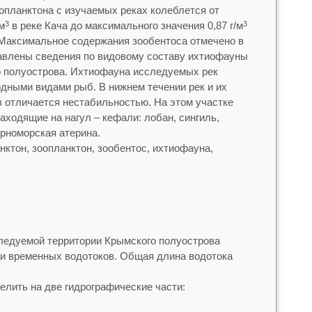
опланктона с изучаемых реках колеблется от
м
в реке Кача до максимального значения 0,87 г/м
3
3
 Максимальное содержания зообентоса отмечено в
авлены сведения по видовому составу ихтиофауны
о полуострова. Ихтиофауна исследуемых рек
дными видами рыб. В нижнем течении рек и их
 отличается нестабильностью. На этом участке
ходящие на нагул – кефали: лобан, сингиль,
ерноморская атерина.
нктон, зоопланктон, зообентос, ихтиофауна,
ледуемой территории Крымского полуострова
 и временных водотоков. Общая длина водотока
лить на две гидрографические части: