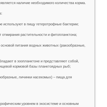
является наличие необходимого количества корма.
з:
ое используют в пищу гетеротрофные бактерии;
т отмирания растительности и фитопланктона;
 основой питания водных животных (ракообразные,
бладают в зоопланктоне и представляют собой,
пищевой кормовой базы планктоядных рыб;
кообразные, личинки насекомых) – пища для
трофическим уровнем в экосистеме и основным