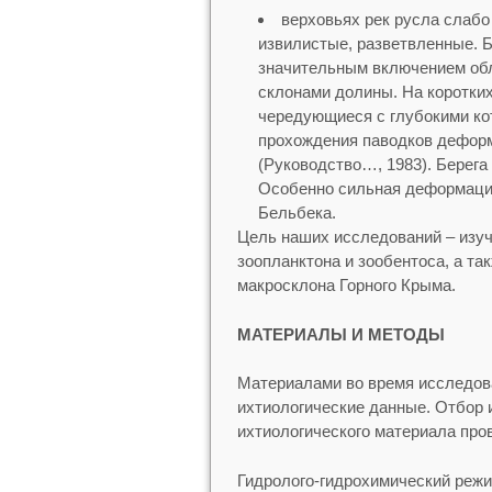
верховьях рек русла слабо
извилистые, разветвленные. 
значительным включением обл
склонами долины. На коротких
чередующиеся с глубокими ко
прохождения паводков деформ
(Руководство…, 1983). Берега
Особенно сильная деформация
Бельбека.
Цель наших исследований – изу
зоопланктона и зообентоса, а та
макросклона Горного Крыма.
МАТЕРИАЛЫ И МЕТОДЫ
Материалами во время исследов
ихтиологические данные. Отбор 
ихтиологического материала пр
Гидролого-гидрохимический режи