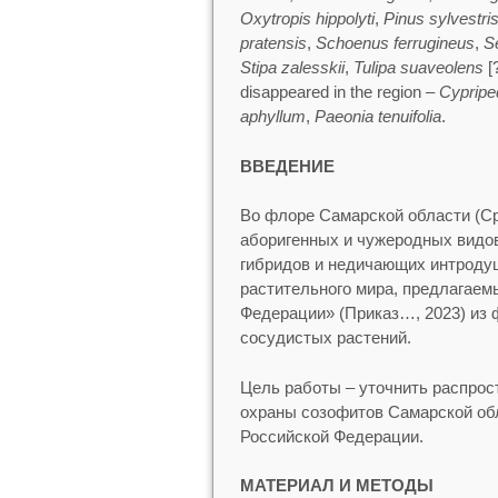
Oxytropis hippolyti
,
Pinus sylvestri
pratensis
,
Schoenus ferrugineus
,
Se
Stipa zalesskii
,
Tulipa suaveolens
[
disappeared in the region –
Cypripe
aphyllum
,
Paeonia tenuifolia
.
ВВЕДЕНИЕ
Во флоре Самарской области (Ср
аборигенных и чужеродных видов
гибридов и недичающих интродуц
растительного мира, предлагаем
Федерации» (Приказ…, 2023) из 
сосудистых растений.
Цель работы – уточнить распрос
охраны созофитов Самарской обл
Российской Федерации.
МАТЕРИАЛ И МЕТОДЫ