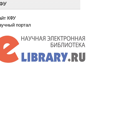
ФУ
айт КФУ
аучный портал