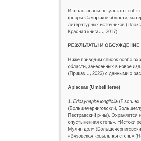
Использованы результаты собст
флоры Самарской области, мате
литературных источников (Плакси
Красная книга…, 2017).
РЕЗУЛЬТАТЫ И ОБСУЖДЕНИЕ
Ниже приводим список особо охр
области, занесенных в новое из
(Приказ…, 2023) с данными о ра
Apiaceae (Umbelliferae)
1.
Eriosynaphe longifolia
(Fisch. ex
(Большечерниговский, Большегл
Пестравский р-ны). Охраняется 
опустыненная степь», «Истоки р
Мулин дол» (Большечерниговский
«Вязовская ковыльная степь» (Не