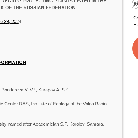
REGION: PROTECTING PLANTS LISTED IN THE
К
OK OF THE RUSSIAN FEDERATION
С
e 39, 202
4
Н
NFORMATION
, Bondareva V. V.
, Kurapov A. S.
1
2
 Center RAS, Institute of Ecology of the Volga Basin
ity named after Academician S.P. Korolev, Samara,