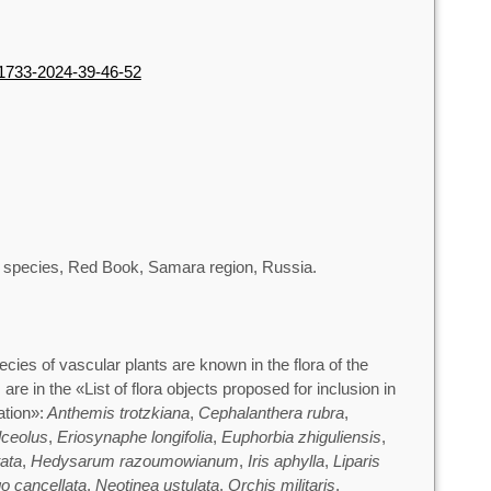
3-1733-2024-39-46-52
e species, Red Book, Samara region, Russia.
cies of vascular plants are known in the flora of the
re in the «List of flora objects proposed for inclusion in
tion»:
Anthemis trotzkiana
,
Cephalanthera rubra
,
lceolus
,
Eriosynaphe longifolia
,
Euphorbia
zhiguliensis
,
ata
,
Hedysarum razoumowianum
,
Iris aphylla
,
Liparis
o cancellata
,
Neotinea ustulata
,
Orchis militaris
,