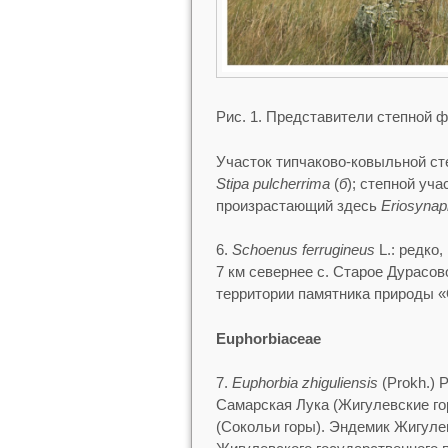
Рис. 1. Представители степной 
Участок типчаково-ковыльной ст
Stipa pulcherrima
(
б
); степной уч
произрастающий здесь
Eriosynaph
6.
Schoenus ferrugineus
L.: редко,
7 км севернее с. Старое Дурасов
территории памятника природы «
Euphorbiaceae
7.
Euphorbia
zhiguliensis
(Prokh.) 
Самарская Лука (Жигулевские го
(Сокольи горы). Эндемик Жигуле