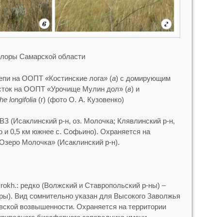
флоры Самарской области
епи на ООПТ «Костинские лога» (
а
) с домирующим
асток на ООПТ «Урочище Мулин дол» (
в
) и
e longifolia
(г) (фото О. А. Кузовенко)
 ВЗ (Исаклинский р-н, оз. Молочка; Клявлинский р-н,
о и 0,5 км южнее с. Софьино). Охраняется на
Озеро Молочка» (Исаклинский р-н).
Prokh.: редко (Волжский и Ставропольский р-ны) –
ры). Вид сомнительно указан для Высокого Заволжья
вской возвышенности. Охраняется на территории