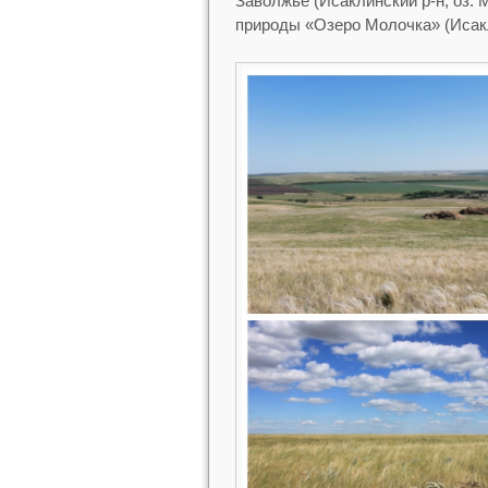
Заволжье (Исаклинский р-н, оз. 
природы «Озеро Молочка» (Исакл