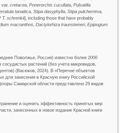
s
var.
cretacea
,
Ponerorchis cucullata
,
Pulsatilla
rratula tanaitica
,
Stipa dasyphylla
,
Stipa pulcherrima
,
?
T. schrenkii
], including those that have probably
dium macranthos
,
Dactylorhiza traunsteineri
,
Epipogium
еднее Поволжье, Россия) известно более 2000
 сосудистых растений (без учета микровидов,
ентов) (Васюков, 2024). В «Перечне объектов
ых для занесения в Красную книгу Российской
флоры Самарской области представлено 29 видов
транение и оценить эффективность принятых мер
асти, занесенных в новое издание Красной книги