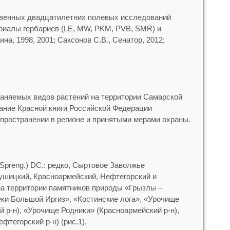
венных двадцатилетних полевых исследований
риалы гербариев (LE, MW, PKM, PVB, SMR) и
на, 1998, 2001; Саксонов С.В., Сенатор, 2012;
аняемых видов растений на территории Самарской
дание Красной книги Российской Федерации
спространении в регионе и принятыми мерами охраны.
 Spreng.) DC.: редко, Сыртовое Заволжье
ушицкий, Красноармейский, Нефтегорский и
на территории памятников природы «Грызлы –
еки Большой Иргиз», «Костинские лога», «Урочище
 р-н), «Урочище Родники» (Красноармейский р-н),
фтегорский р-н) (рис.1).