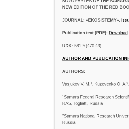
SOZOPHYTES OF THE SAMARA 
NEW EDITION OF THE RED BO
JOURNAL: «EKOSISTEMY»,
Issu
Publication text (PDF):
Download
UDK:
581.9 (470.43)
AUTHOR AND PUBLICATION I
AUTHORS:
Vasjukov V. M.
, Kuzovenko O. A.
1
2
Samara Federal Research Scientific
1
RAS, Togliatti, Russia
Samara National Research Univers
2
Russia