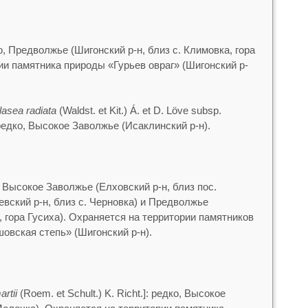
о, Предволжье (Шигонский р-н, близ с. Климовка, гора
ии памятника природы «Гурьев овраг» (Шигонский р-
lasea radiata
(Waldst. et Kit.) Á. et D. Löve subsp.
]: редко, Высокое Заволжье (Исаклинский р-н).
 Высокое Заволжье (Елховский р-н, близ пос.
евский р-н, близ с. Черновка) и Предволжье
, гора Гусиха). Охраняется на территории памятников
овская степь» (Шигонский р-н).
artii
(Roem. et Schult.) K. Richt.]: редко, Высокое