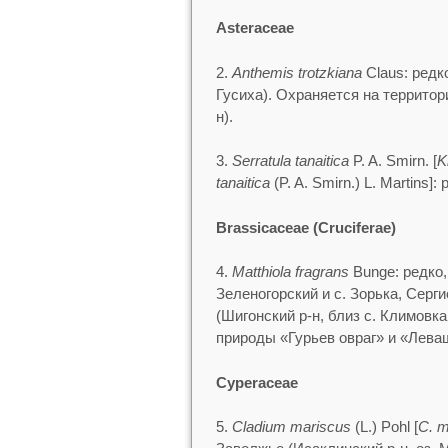
Asteraceae
2.
Anthemis trotzkiana
Claus: редк
Гусиха). Охраняется на территор
н).
3.
Serratula tanaitica
P. A. Smirn. [
K
tanaitica
(P. A. Smirn.) L. Martins
Brassicaceae (Cruciferae)
4.
Matthiola fragrans
Bunge: редко,
Зеленогорский и с. Зорька, Серги
(Шигонский р-н, близ с. Климовка
природы «Гурьев овраг» и «Леваш
Cyperaceae
5.
Cladium mariscus
(L.) Pohl [
C. m