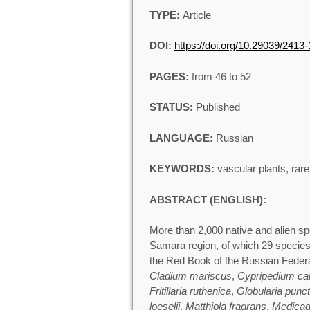
TYPE:
Article
DOI:
https://doi.org/10.29039/241
PAGES:
from 46 to 52
STATUS:
Published
LANGUAGE:
Russian
KEYWORDS:
vascular plants, rar
ABSTRACT (ENGLISH):
More than 2,000 native and alien spe
Samara region, of which 29 species a
the Red Book of the Russian Federa
Cladium mariscus
,
Cypripedium ca
Fritillaria ruthenica
,
Globularia punct
loeselii
,
Matthiola fragrans
,
Medicag