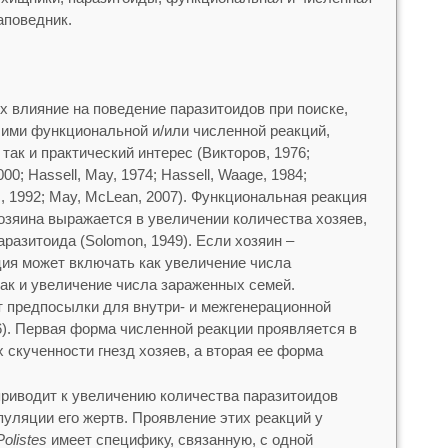
аповедник.
 влияние на поведение паразитоидов при поиске,
 ими функциональной и/или численной реакций,
так и практический интерес (Викторов, 1976;
00; Hassell, May, 1974; Hassell, Waage, 1984;
al., 1992; May, McLean, 2007). Функциональная реакция
озяина выражается в увеличении количества хозяев,
разитоида (Solomon, 1949). Если хозяин –
ция может включать как увеличение числа
так и увеличение числа зараженных семей.
 предпосылки для внутри- и межгенерационной
6). Первая форма численной реакции проявляется в
 скученности гнезд хозяев, а вторая ее форма
риводит к увеличению количества паразитоидов
пуляции его жертв. Проявление этих реакций у
Polistes
имеет специфику, связанную, с одной