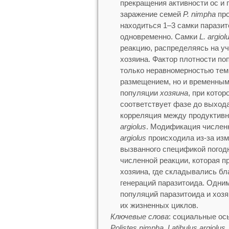
прекращения активности ос и 
заражение семей
P. nimpha
про
находиться 1–3 самки паразит
одновременно. Cамки
L. argiol
реакцию, распределяясь на уч
хозяина. Фактор плотности п
только неравномерностью тем
размещением, но и временным 
популяции
хозяина
, при кото
соответствует фазе до выхода
корреляция между продуктив
аrgiolus
. Модификация числен
argiolus
происходила из-за изм
вызванного спецификой погодн
численной реакции, которая п
хозяина, где складывались бл
генераций паразитоида. Одни
популяций паразитоида и хозя
их жизненных циклов.
Ключевые слова
: социальные осы
Polistes nimpha
,
Latibulus argiolus,