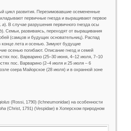
ый цикл развития. Перезимовавшие осемененные
акладывают первичные гнезда и выращивают первое
1
a
). В случае разрушения первичного гнезда осы
b
). Семьи, развиваясь, переходят от выращивания
обей (самцов и будущих основательниц). Распад
в конце лета и осенью. Зимуют будущие
чие осенью погибают. Описание гнезд и семей
остях пос. Варварино (25–30 июня, 4–12 июля, 7–10
ностях пос. Варварино (2–4 июля и 25 июля – 6
возле озера Майорское (28 июля) и в охранной зоне
giolus
(Rossi, 1790) (Ichneumonidae) на особенности
pha
(Christ, 1791) (Vespidae) в Хоперском природном