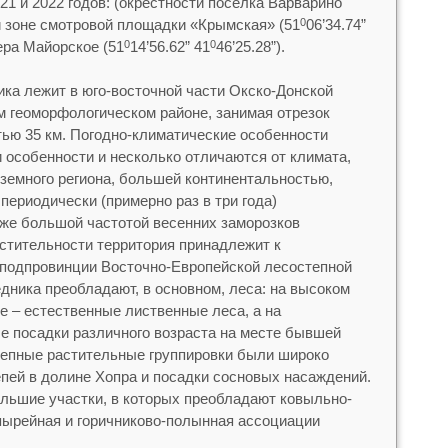
021 и 2022 годов: (окрестности поселка Варварино
нной зоне смотровой площадки «Крымская» (51
06’34.74”
0
зера Майорское (51
14’56.62” 41
46’25.28”).
0
0
ика лежит в юго-восточной части Окско-Донской
м геоморфологическом районе, занимая отрезок
ью 35 км. Погодно-климатические особенности
 особенности и несколько отличаются от климата,
земного региона, большей континентальностью,
ериодически (примерно раз в три года)
же большой частотой весенних заморозков
астительности территория принадлежит к
 подпровинции Восточно-Европейской лесостепной
дника преобладают, в основном, леса: на высоком
е – естественные лиственные леса, а на
е посадки различного возраста на месте бывшей
тепные растительные группировки были широко
пей в долине Хопра и посадки сосновых насаждений.
льшие участки, в которых преобладают ковыльно-
пырейная и горичниково-полынная ассоциации