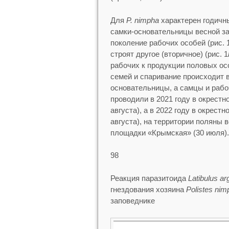
Для
P. nimpha
характерен годичн
самки-основательницы весной з
поколение рабочих особей (рис. 
строят другое (вторичное) (рис. 1
рабочих к продукции половых ос
семей и спаривание происходит 
основательницы, а самцы и рабо
проводили в 2021 году в окрестн
августа), а в 2022 году в окрест
августа), на территории поляны 
площадки «Крымская» (30 июля).
98
Реакция паразитоида
Latibulus ar
гнездования хозяина
Polistes nim
заповеднике