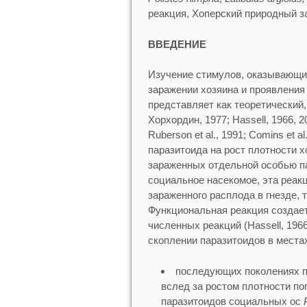
реакция, Хоперский природный з
ВВЕДЕНИЕ
Изучение стимулов, оказывающих
заражении хозяина и проявления
представляет как теоретический, 
Хорхордин, 1977; Hassell, 1966, 20
Ruberson et al., 1991; Comins et 
паразитоида на рост плотности х
зараженных отдельной особью па
социальное насекомое, эта реак
зараженного расплода в гнезде, 
Функциональная реакция создает
численных реакций (Hassell, 196
скоплении паразитоидов в местах
последующих поколениях п
вслед за ростом плотности по
паразитоидов социальных ос