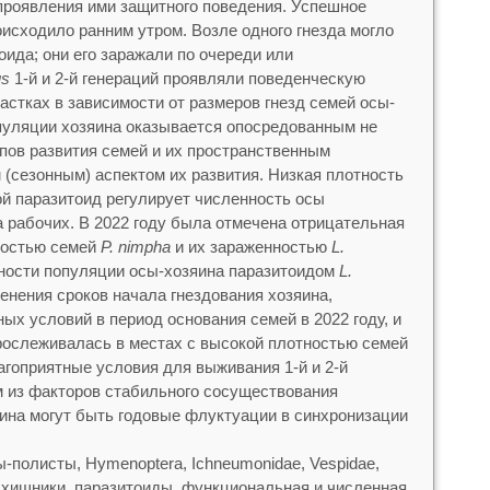
проявления ими защитного поведения. Успешное
исходило ранним утром. Возле одного гнезда могло
оида; они его заражали по очереди или
us
1-й и 2-й генераций проявляли поведенческую
астках в зависимости от размеров гнезд семей осы-
опуляции хозяина оказывается опосредованным не
пов развития семей и их пространственным
(сезонным) аспектом их развития. Низкая плотность
рой паразитоид регулирует численность осы
 рабочих. В 2022 году была отмечена отрицательная
ностью семей
P. nimpha
и их зараженностью
L.
ности популяции осы-хозяина паразитоидом
L.
енения сроков начала гнездования хозяина,
ых условий в период основания семей в 2022 году, и
рослеживалась в местах с высокой плотностью семей
агоприятные условия для выживания 1-й и 2-й
м из факторов стабильного сосуществования
ина могут быть годовые флуктуации в синхронизации
-полисты, Hymenoptera, Ichneumonidae, Vespidae,
хищники, паразитоиды, функциональная и численная