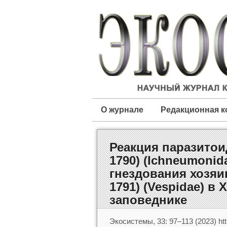
О журнале
Редакционная к
Реакция паразитоида
1790) (Ichneumonid
гнездования хозяин
1791) (Vespidae) 
заповеднике
Экосистемы, 33: 97–113 (2023) htt