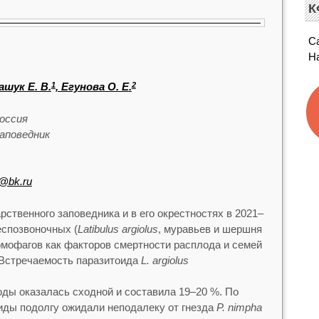
К
С
Н
ашук Е. В.
, Егунова О. Е.
1
2
Россия
аповедник
@bk.ru
рственного заповедника и в его окрестностях в 2021–
еспозвоночных (
Latibulus argiolus
, муравьев и шершня
омофагов как факторов смертности расплода и семей
 Встречаемость паразитоида
L. argiolus
годы оказалась сходной и составила 19–20 %. По
ды подолгу ожидали неподалеку от гнезда
P. nimpha