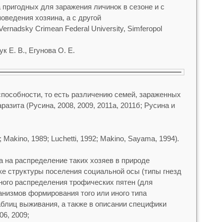
 пригодных для заражения личинок в сезоне и с
ведения хозяина, а с другой
 Vernadsky Crimean Federal University, Simferopol
к Е. В., Егунова О. Е.
пособности, то есть различению семей, зараженных
азита (Русина, 2008, 2009, 2011а, 2011б; Русина и
4; Makino, 1989; Luchetti, 1992; Makino, Sayama, 1994)
.
а на распределение таких хозяев в природе
ке структуры поселения социальной осы (типы гнезд
нного распределения трофических пятен (для
анизмов формирования того или иного типа
аблиц выживания, а также в описании специфики
06, 2009;