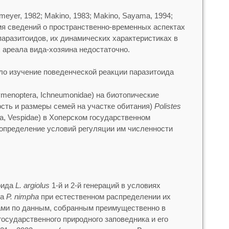
meyer, 1982; Makino, 1983; Makino, Sayama, 1994;
ремя сведений о пространственно-временных аспектах
паразитоидов, их динамических характеристиках в
 ареала вида-хозяина недостаточно.
о изучение поведенческой реакции паразитоида
ymenoptera, Ichneumonidae) на биотопические
ость и размеры семей на участке обитания)
Polistes
ra, Vespidae) в Хоперском государственном
 определение условий регуляции им численности
оида
L. argiolus
1-й и 2-й генераций в условиях
на
P. nimpha
при естественном распределении их
ами по данным, собранным преимущественно в
осударственного природного заповедника и его