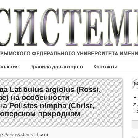
оллегия
Правила для авторов
Контакты
Ж
 Latibulus argiolus (Rossi,
ae) на особенности
Вы
а Polistes nimpha (Christ,
А
Н
в Хоперском природном
ps://ekosystems.cfuv.ru