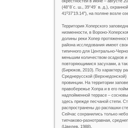
окрестностей в июне – августе 2
(48°8´с. ш., 39°49´ в. д.), охра
41
37’19.14”), на поляне возле о
0
Территория Хоперского заповедн
низменности, в Вороно-Хоперско
долины реки Хопер протяженност
района исследования имеют свои
типичного для Центрально-Черно
меньшим количеством осадков и п
повторяющимися засухами, а так
(Бирюков, 2010). По характеру р
Среднерусской (Верхнедонской)
провинции. На территории запове
правобережье Хопра и в его пойм
надпойменной террасе – сосновы
здесь прежде песчаной степи. С
распространены до распашки сте
Сейчас сохранились только небо
типчаково-разнотравная, средне
(Цвелев, 1988).