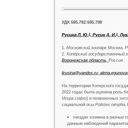
УДК 595.792:595.798
Русина Л. Ю.
, Русин А. И.
, Лук
1
1
Московский зоопарк Москва, 
Хопёрский государственный з
Воронежская область,
Россия
lirusina@yandex.ru
;
alena.egunova
На территории Хоперского госуда
2022 годах была оценена роль б
Vespa crabro
) и позвоночных энт
социальной осы
Polistes nimpha
.
гнездах хозяина в разные 
данным наблюдений паразитои