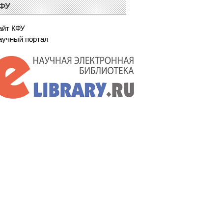
ФУ
айт КФУ
аучный портал