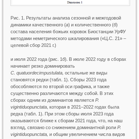
Рис. 1. Результаты анализа сезонной и межгодовой
динамики качественного (
а
) и количественного (
б
)
состава населения божьих коровок Биостанции УрФУ
методами неметрического шкалирования («Ц.С. 21» –
целевой сбор 2021 г.)
и июля 2022 года (рис. 1
б
). В июле 2022 году в сборах
начинает резко доминировать
C. quatuordecimpustulata,
остальные же виды
становятся редки (табл. 1). Сборы 2023 года
обособляются по второй оси графика, и также
существенно различаются между собой. В этих
сборах одним из доминантов является
P.
vigintiduopunctata
, которая в 2021–2022 годах была
редка (табл. 1). При этом сборы июля 2023 года
оказываются ближе к сборам 2021 года, что, на наш
взгляд, связано со снижением доминантной роли
P.
vigintiduopunctata,
и общим увеличением числа видов