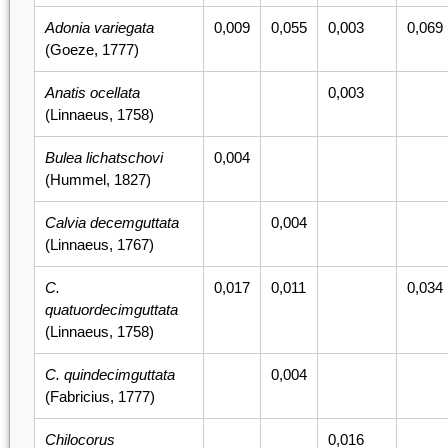
Adonia variegata
0,009
0,055
0,003
0,069
(Goeze, 1777)
Anatis ocellata
0,003
(Linnaeus, 1758)
Bulea lichatschovi
0,004
(Hummel, 1827)
Calvia decemguttata
0,004
(Linnaeus, 1767)
C.
0,017
0,011
0,034
quatuordecimguttata
(Linnaeus, 1758)
C. quindecimguttata
0,004
(Fabricius, 1777)
Chilocorus
0,016