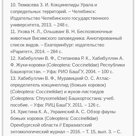
Тюмасева З. И. Кокцинелиды Урала и
сопредельных территорий. – Челябинск:
Издательство Челябинского государственного
университета, 2013. – 248 с.
Ухова Н. Л., Ольшванг В. Н. Беспозвоночные
животные Висимского заповедника: Аннотированный
список видов. – Екатеринбург: издательство
«Раритет», 2014. – 284 с.
Хабибуллин В. Ф., Степанова Р. К., Хабибуллин А.
Ф. Жуки-коровки (Coleoptera: Coccinelidae) Республики
Башкортостан. – Уфа: РИО БашГУ, 2004. – 100 с.
Хабибуллин В. Ф., Муравицкий О. С. Атлас-
определитель кокцинеллид (божьих коровок)
(
Coleoptera: Coccinelidae
) и жуков-листоедов
(Coleoptera: Chrysomelidae) Башкортостана: учеб.
пособие. – Уфа: РИЦ БашГУ, 2011. – 126 с.
Христина К. А., Украинский А. С. Обзор фауны
божьих коровок (Coleoptera: Coccinellidae)
Оренбургской области // Евразиатский
энтомологический журнал – 2016. – Т. 15, вып. 3. – С.