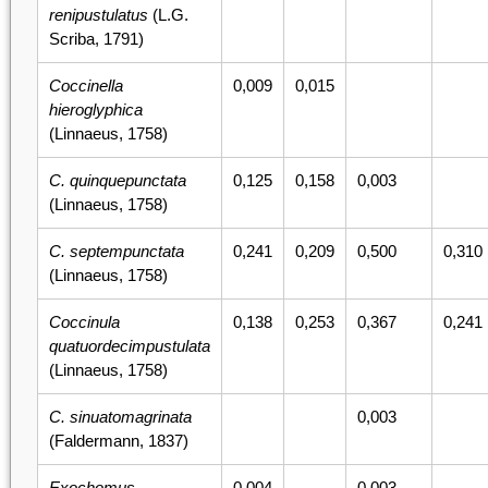
renipustulatus
(L.G.
Scriba, 1791)
Coccinella
0,009
0,015
hieroglyphica
(Linnaeus, 1758)
C. quinquepunctata
0,125
0,158
0,003
(Linnaeus, 1758)
C. septempunctata
0,241
0,209
0,500
0,310
(Linnaeus, 1758)
Coccinula
0,138
0,253
0,367
0,241
quatuordecimpustulata
(Linnaeus, 1758)
C. sinuatomagrinata
0,003
(Faldermann, 1837)
Exochomus
0,004
0,003