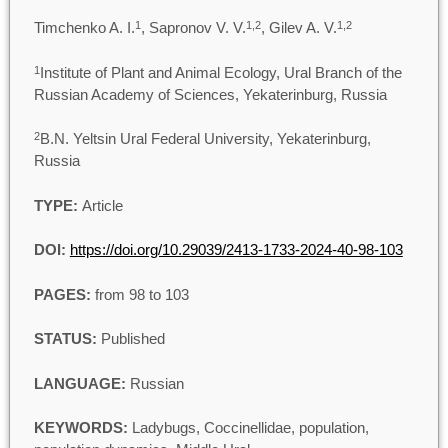
Timchenko A. I.
, Sapronov V. V.
, Gilev A. V.
1
1,2
1,2
Institute of Plant and Animal Ecology, Ural Branch of the
1
Russian Academy of Sciences, Yekaterinburg, Russia
B.N. Yeltsin Ural Federal University, Yekaterinburg,
2
Russia
TYPE:
Article
DOI:
https://doi.org/10.29039/2413-1733-2024-40-98-103
PAGES:
from 98 to 103
STATUS:
Published
LANGUAGE:
Russian
KEYWORDS:
Ladybugs, Coccinellidae, population,