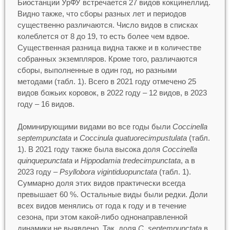
Биостанции УрФУ встречается 27 видов кокцинеллид.
Видно также, что сборы разных лет и периодов
существенно различаются. Число видов в списках
колеблется от 8 до 19, то есть более чем вдвое.
Существенная разница видна также и в количестве
собранных экземпляров. Кроме того, различаются
сборы, выполненные в один год, но разными
методами (табл. 1). Всего в 2021 году отмечено 25
видов божьих коровок, в 2022 году – 12 видов, в 2023
году – 16 видов.
Доминирующими видами во все годы были
Coccinella
septempunctata
и
Coccinula quatuorecimpustulata
(табл.
1). В 2021 году также была высока доля
Coccinella
quinquepunctata
и
Hippodamia tredecimpunctata
, а в
2023 году –
Psyllobora vigintiduopunctata
(табл. 1).
Суммарно доля этих видов практически всегда
превышает 60 %. Остальные виды были редки. Доли
всех видов менялись от года к году и в течение
сезона, при этом какой-либо однонаправленной
динамики не выявлено. Так, доля
C. septempunctata
в