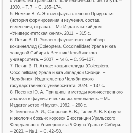
// Известия Уральского политехнического института. –
1930. – Т. 7. – С. 165–174.
Немков В. А. Энтомофауна степного Приуралья
(история формирования и изучения, состав,
изменения, охрана). – М.: Издательский дом
«Университетская книга», 2011. – 315 с.
Пекин В. П. Эколого-фаунистический обзор
кокцинеллид (Coleoptera, Coccinellidae) Урала и юга
западной Сибири // Вестник Челябинского
университета. – 2007. – № 6. – С. 95–107.
Пекин В. П. Атлас: кокцинеллиды (Coleoptera,
Coccinellidae) Урала и юга Западной Сибири. –
Челябинск: Издательство Челябинского
государственного университета, 2024. – 137 с.
Песенко Ю. А. Принципы и методы количественного
анализа в фаунистических исследованиях. – М.:
Издательство «Наука», 1982. – 288 с.
Тимченко А. И., Сапронов В. В., Гилев А. В. К фауне
и экологии божьих коровок Биостанции Уральского
Федерального Университета // Фауна Урала и Сибири.
– 2023. – № 1. – С. 42–50.