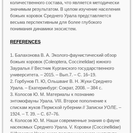
количественного состава, что является методически
значимым результатом. В целом изучение населения
божьих коровок Среднего Урала представляется
весьма перспективным для более глубокого
понимания динамики экосистем.
REFERENCES
Балахонова В. А. Эколого-фаунистический обзор
божьих коровок (Сoleoptera, Сoccinelidae) южного
Зауралья // Вестник Курганского государственного
университета. – 2015. – Вып.7. – С. 16–19.
Горбунов П. Ю, Ольшванг В. Н. Жуки Среднего
Урала. – Екатеринбург: Сократ, 2008. – 384 с.
Колосов Ю. М. Материалы к познанию
энтомофауны Урала. VIII. Второе пополнение к
спискам жуков Пермской губернии // Записки УОЛЕ. –
1924. – Т. 39. – С. 67–76.
Колосов Ю. М. Наши современные знания о фауне
насекомых Среднего Урала. V. Коровки (Coccinellidae)