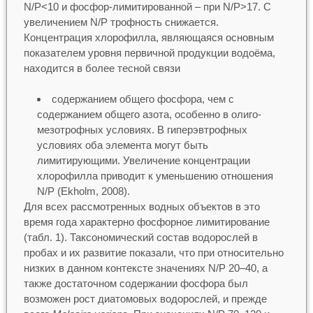
N/P<10 и фосфор-лимитированной – при N/P>17. С
увеличением N/P трофность снижается.
Концентрация хлорофилла, являющаяся основным
показателем уровня первичной продукции водоёма,
находится в более тесной связи
содержанием общего фосфора, чем с
содержанием общего азота, особенно в олиго-
мезотрофных условиях. В гиперэвтрофных
условиях оба элемента могут быть
лимитирующими. Увеличение концентрации
хлорофилла приводит к уменьшению отношения
N/P (Ekholm, 2008).
Для всех рассмотренных водных объектов в это
время года характерно фосфорное лимитирование
(табл. 1). Таксономический состав водорослей в
пробах и их развитие показали, что при относительно
низких в данном контексте значениях N/P 20–40, а
также достаточном содержании фосфора был
возможен рост диатомовых водорослей, и прежде