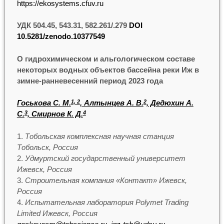
https://ekosystems.cfuv.ru
УДК 504.45, 543.31, 582.261/.279
DOI
10.5281/zenodo.10377549
О гидрохимическом и альгологическом составе
некоторых водных объектов бассейна реки Иж в
зимне-ранневесенний период 2023 года
Госькова С. М.
, Алтынцев А. В.
, Дедюхин А.
1, 2
2
С.
, Смирнов К. Д.
3
4
Тобольская комплексная научная станция
Тобольск, Россия
Удмуртский государственный университет
Ижевск, Россия
Строительная компания «Контакт» Ижевск,
Россия
Испытательная лаборатория Polymet Trading
Limited Ижевск, Россия