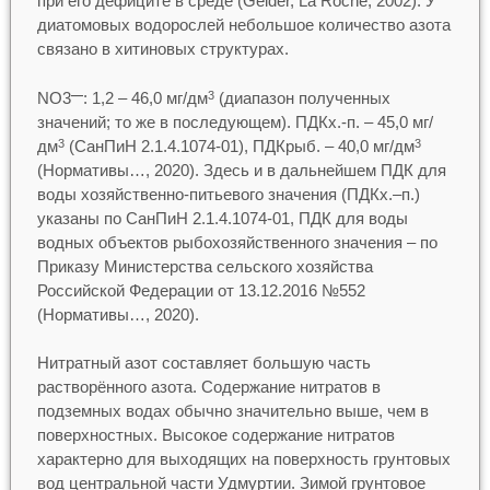
при его дефиците в среде (Geider, La Roche, 2002). У
диатомовых водорослей небольшое количество азота
связано в хитиновых структурах.
NO3
: 1,2 – 46,0 мг/дм
(диапазон полученных
—
3
значений; то же в последующем). ПДКх.-п. – 45,0 мг/
дм
(СанПиН 2.1.4.1074-01), ПДКрыб. – 40,0 мг/дм
3
3
(Нормативы…, 2020). Здесь и в дальнейшем ПДК для
воды хозяйственно-питьевого значения (ПДКх.–п.)
указаны по СанПиН 2.1.4.1074-01, ПДК для воды
водных объектов рыбохозяйственного значения – по
Приказу Министерства сельского хозяйства
Российской Федерации от 13.12.2016 №552
(Нормативы…, 2020).
Нитратный азот составляет большую часть
растворённого азота. Содержание нитратов в
подземных водах обычно значительно выше, чем в
поверхностных. Высокое содержание нитратов
характерно для выходящих на поверхность грунтовых
вод центральной части Удмуртии. Зимой грунтовое