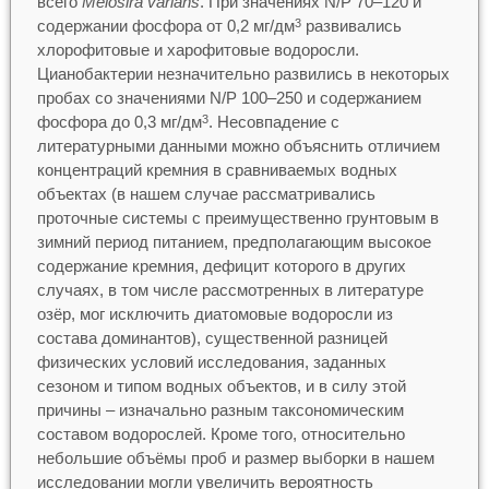
всего
Melosira varians
. При значениях N/P 70–120 и
содержании фосфора от 0,2 мг/дм
развивались
3
хлорофитовые и харофитовые водоросли.
Цианобактерии незначительно развились в некоторых
пробах со значениями N/P 100–250 и содержанием
фосфора до 0,3 мг/дм
. Несовпадение с
3
литературными данными можно объяснить отличием
концентраций кремния в сравниваемых водных
объектах (в нашем случае рассматривались
проточные системы с преимущественно грунтовым в
зимний период питанием, предполагающим высокое
содержание кремния, дефицит которого в других
случаях, в том числе рассмотренных в литературе
озёр, мог исключить диатомовые водоросли из
состава доминантов), существенной разницей
физических условий исследования, заданных
сезоном и типом водных объектов, и в силу этой
причины – изначально разным таксономическим
составом водорослей. Кроме того, относительно
небольшие объёмы проб и размер выборки в нашем
исследовании могли увеличить вероятность