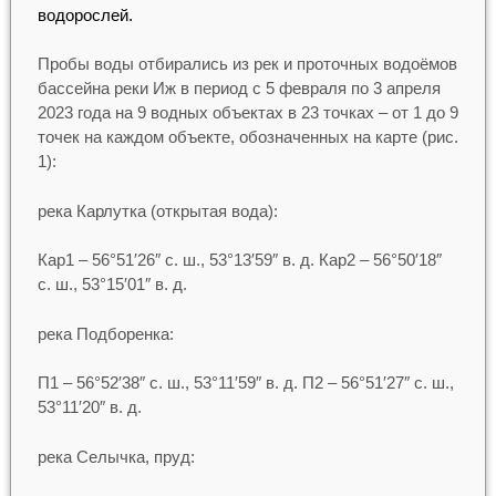
водорослей.
Пробы воды отбирались из рек и проточных водоёмов
бассейна реки Иж в период с 5 февраля по 3 апреля
2023 года на 9 водных объектах в 23 точках – от 1 до 9
точек на каждом объекте, обозначенных на карте (рис.
1):
река Карлутка (открытая вода):
Кар1 – 56°51′26″ с. ш., 53°13′59″ в. д. Кар2 – 56°50′18″
с. ш., 53°15′01″ в. д.
река Подборенка:
П1 – 56°52′38″ с. ш., 53°11′59″ в. д. П2 – 56°51′27″ с. ш.,
53°11′20″ в. д.
река Селычка, пруд: