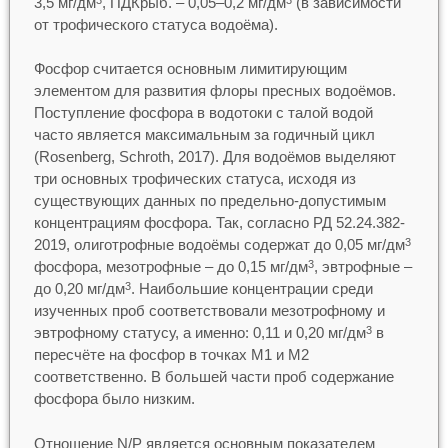
3,5 мг/дм
, ПДКрыб. – 0,05–0,2 мг/дм
(в зависимости
от трофического статуса водоёма).
Фосфор считается основным лимитирующим
элементом для развития флоры пресных водоёмов.
Поступление фосфора в водотоки с талой водой
часто является максимальным за годичный цикл
(Rosenberg, Schroth, 2017). Для водоёмов выделяют
три основных трофических статуса, исходя из
существующих данных по предельно-допустимым
концентрациям фосфора. Так, согласно РД 52.24.382-
2019, олиготрофные водоёмы содержат до 0,05 мг/дм
3
фосфора, мезотрофные – до 0,15 мг/дм
, эвтрофные –
3
до 0,20 мг/дм
. Наибольшие концентрации среди
3
изученных проб соответствовали мезотрофному и
эвтрофному статусу, а именно: 0,11 и 0,20 мг/дм
в
3
пересчёте на фосфор в точках М1 и М2
соответственно. В большей части проб содержание
фосфора было низким.
Отношение N/P является основным показателем