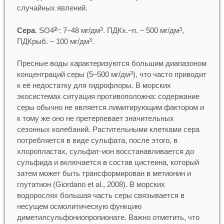
случайных явлений.
Сера
. SO4
: 7–48 мг/дм
. ПДКх.–п. – 500 мг/дм
,
2-
3
3
ПДКрыб. – 100 мг/дм
.
3
Пресные воды характеризуются большим диапазоном
концентраций серы (5–500 мг/дм
), что часто приводит
3
к её недостатку для гидрофлоры. В морских
экосистемах ситуация противоположна: содержание
серы обычно не является лимитирующим фактором и
к тому же оно не претерпевает значительных
сезонных колебаний. Растительными клетками сера
потребляется в виде сульфата, после этого, в
хлоропластах, сульфат-ион восстанавливается до
сульфида и включается в состав цистеина, который
затем может быть трансформирован в метионин и
глутатион (Giordano et al., 2008). В морских
водорослях большая часть серы связывается в
несущем осмолитическую функцию
диметилсульфониопропионате. Важно отметить, что