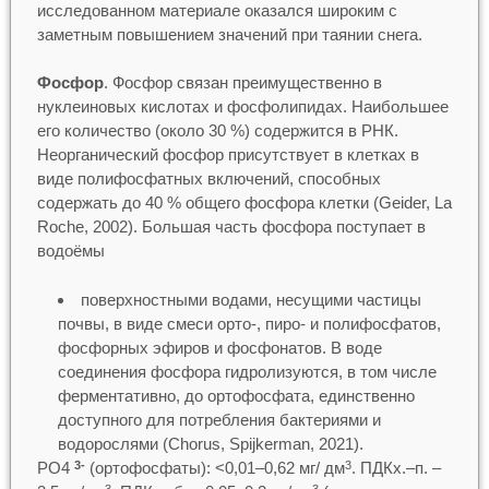
исследованном материале оказался широким с
заметным повышением значений при таянии снега.
Фосфор
. Фосфор связан преимущественно в
нуклеиновых кислотах и фосфолипидах. Наибольшее
его количество (около 30 %) содержится в РНК.
Неорганический фосфор присутствует в клетках в
виде полифосфатных включений, способных
содержать до 40 % общего фосфора клетки (Geider, La
Roche, 2002). Большая часть фосфора поступает в
водоёмы
поверхностными водами, несущими частицы
почвы, в виде смеси орто-, пиро- и полифосфатов,
фосфорных эфиров и фосфонатов. В воде
соединения фосфора гидролизуются, в том числе
ферментативно, до ортофосфата, единственно
доступного для потребления бактериями и
водорослями (Chorus, Spijkerman, 2021).
PO4
(ортофосфаты): <0,01–0,62 мг/ дм
. ПДКх.–п. –
3-
3
3
3