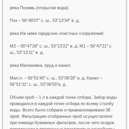
река Позимь (открытая вода):
Поз – 56°48′07″ с. ш., 53°13′34″ в. д.
река Иж ниже городских очистных сооружений:
М2 – 56°47′26″ с. ш., 53°13′22″ в. д. М1 – 56°47′21″ с.
ш., 53°13′11″ в. д.
река Малиновка, пруд и канал:
Мал.п. – 56°51′40″ с. ш., 53°06′28″ в. д. Канал –
56°51′31″ с. ш., 53°06′55″в. д.
Объём проб – 1 л в каждой точке отбора. Забор воды
проводился в каждой точке отбора по всему столбу
воды. Всего было собрано и проанализировано 36
проб. Фильтрацию отобранных проб осуществляли
при помощи бумажных фильтров, после чего осадок
перемещали в прозрачные пластиковые контейнеры