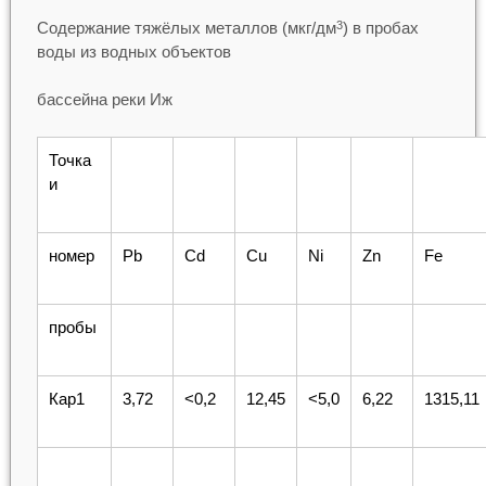
Содержание тяжёлых металлов (мкг/дм
) в пробах
3
воды из водных объектов
бассейна реки Иж
Точка
и
номер
Pb
Cd
Cu
Ni
Zn
Fe
пробы
Кар1
3,72
<0,2
12,45
<5,0
6,22
1315,11