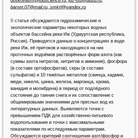
goskovasm@tobscience.ru,
igz-tsb@udsu.ru,
barser.07@mail.ru,
smkrl@yandex.ru
В
статье обсуждаются гидрохимические и
экологические параметры некоторых водных
объектов бассейна реки Иж (Удмуртская республика,
Россия). Приводятся данные о концентрациях в воде
реки Иж, её притоков и находящихся на них
проточных водоёмов растворённых форм азота (как
суммы азота нитратов, нитритов и аммония), фосфора
(в составе ортофосфатов), серы (в составе
сульфатов) и 10 тяжёлых металлов (свинца, кадмия,
меди, никеля, цинка, железа, марганца, хрома,
ванадия и молибдена) в период от подлёдного
состояния до таяния снега и их сопоставление с
общемировыми значениями для пресных вод из
литературных данных. Выявляются точки с
превышением ПДК для хозяйственно-питьевого
водопользования и точки с максимальными
показателями по исследуемым параметрам.
Обсуждаются критерий соотношения азот/фосфор и