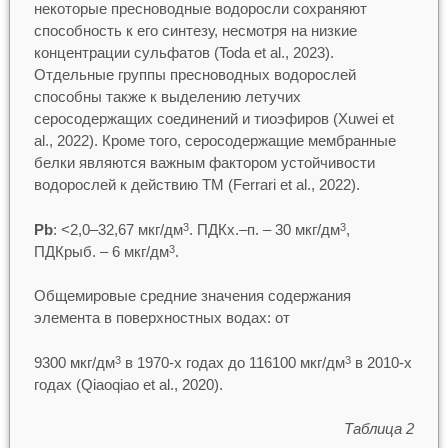
некоторые пресноводные водоросли сохраняют
способность к его синтезу, несмотря на низкие
концентрации сульфатов (Toda et al., 2023).
Отдельные группы пресноводных водорослей
способны также к выделению летучих
серосодержащих соединений и тиоэфиров (Xuwei et
al., 2022). Кроме того, серосодержащие мембранные
белки являются важным фактором устойчивости
водорослей к действию ТМ (Ferrari et al., 2022).
Pb
: <2,0–32,67 мкг/дм
. ПДКх.–п. – 30 мкг/дм
,
3
3
ПДКрыб. – 6 мкг/дм
.
3
Общемировые средние значения содержания
элемента в поверхностных водах: от
9300 мкг/дм
в 1970-х годах до 116100 мкг/дм
в 2010-х
3
3
годах (Qiaoqiao et al., 2020).
Таблица 2