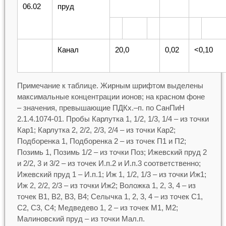
06.02
пруд
Канал
20,0
0,02
<0,10
Примечание к таблице. Жирным шрифтом выделены
максимальные концентрации ионов; на красном фоне
– значения, превышающие ПДКх.–п. по СанПиН
2.1.4.1074-01. Пробы Карлутка 1, 1/2, 1/3, 1/4 – из точки
Кар1; Карлутка 2, 2/2, 2/3, 2/4 – из точки Кар2;
Подборенка 1, Подборенка 2 – из точек П1 и П2;
Позимь 1, Позимь 1/2 – из точки Поз; Ижевский пруд 2
и 2/2, 3 и 3/2 – из точек И.п.2 и И.п.3 соответственно;
Ижевский пруд 1 – И.п.1; Иж 1, 1/2, 1/3 – из точки Иж1;
Иж 2, 2/2, 2/3 – из точки Иж2; Воложка 1, 2, 3, 4 – из
точек В1, В2, В3, В4; Селычка 1, 2, 3, 4 – из точек С1,
С2, С3, С4; Медведево 1, 2 – из точек М1, М2;
Малиновский пруд – из точки Мал.п.