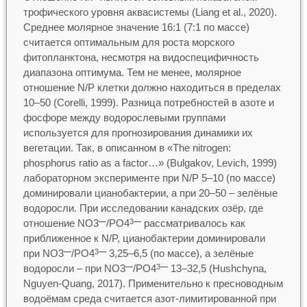
трофического уровня аквасистемы (Liang et al., 2020).
Среднее молярное значение 16:1 (7:1 по массе)
считается оптимальным для роста морского
фитопланктона, несмотря на видоспецифичность
диапазона оптимума. Тем не менее, молярное
отношение N/P клетки должно находиться в пределах
10–50 (Сorelli, 1999). Разница потребностей в азоте и
фосфоре между водорослевыми группами
используется для прогнозирования динамики их
вегетации. Так, в описанном в «The nitrogen:
phosphorus ratio as a factor…» (Bulgakov, Levich, 1999)
лабораторном эксперименте при N/P 5–10 (по массе)
доминировали цианобактерии, а при 20–50 – зелёные
водоросли. При исследовании канадских озёр, где
отношение NO3
/PO4
рассматривалось как
—
3
—
приближенное к N/P, цианобактерии доминировали
при NO3
/PO4
3,25–6,5 (по массе), а зелёные
—
3
—
водоросли – при NO3
/PO4
13–32,5 (Hushchyna,
—
3
—
Nguyen-Quang, 2017). Применительно к пресноводным
водоёмам среда считается азот-лимитированной при