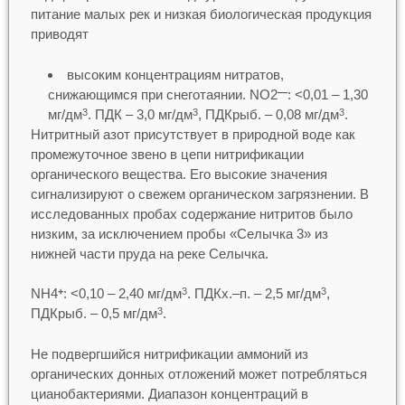
питание малых рек и низкая биологическая продукция
приводят
высоким концентрациям нитратов,
снижающимся при снеготаянии. NO2
: <0,01 – 1,30
—
мг/дм
. ПДК – 3,0 мг/дм
, ПДКрыб. – 0,08 мг/дм
.
3
3
3
Нитритный азот присутствует в природной воде как
промежуточное звено в цепи нитрификации
органического вещества. Его высокие значения
сигнализируют о свежем органическом загрязнении. В
исследованных пробах содержание нитритов было
низким, за исключением пробы «Селычка 3» из
нижней части пруда на реке Селычка.
NH4
: <0,10 – 2,40 мг/дм
. ПДКх.–п. – 2,5 мг/дм
,
+
3
3
ПДКрыб. – 0,5 мг/дм
.
3
Не подвергшийся нитрификации аммоний из
органических донных отложений может потребляться
цианобактериями. Диапазон концентраций в