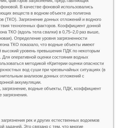
ния, факторов загрязнения, представляющих
 фоновой. В качестве фоновой использовались
яющих веществ в водном объекте до полигона
в (ТКО). Загрязнение донных отложений и водного
ствия техногенных факторов. Коэффициент донной
она ТКО (вдоль тела свалки) в 0,75–2,0 раз выше,
овая). Определение уровня загрязненности
игона ТКО показало, что водные объекты имеют
й высокий уровень превышения ПДК по некоторым
. Для оперативной оценки состояния водных
ользоваться методикой «Критерии оценки опасности
ерхностных вод суши при чрезвычайных ситуациях (в
олнительным анализом донных отложений с
донной аккумуляции.
, загрязнение, водные объекты, ПДК, коэффициент
 загрязнения.
загрязнения рек и других естественных водоемов
й задачей. Это связано с тем, что многие