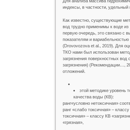
Для анализа массива гидрохимич
индексы, в частности, удельный
Как известно, существующие мет
вод трудно применимы к воде из 
первую очередь, это связано с в
показателям и вариабельностью 
(Drovovozova et al., 2019). Для 
ТКО нами был использован метод
загрязнения поверхностных вод 
загрязнения) (Рекомендации…, 2
отложений.
этой методике уровень т
качества воды (КВ):
ранг«условно нетоксичная» соот
ранг «слабо токсичная» – классу
токсичная» – классу КВ «загрязн
«грязная»,