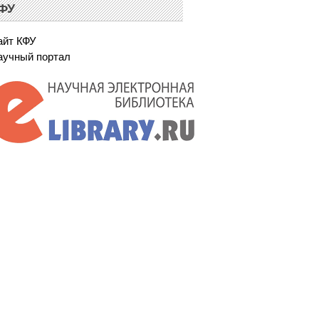
ФУ
айт КФУ
аучный портал