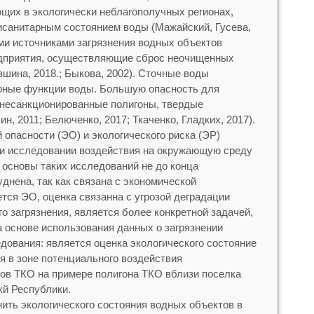
щих в экологически неблагополучных регионах,
исанитарным состоянием воды (Мажайский, Гусева,
ми источниками загрязнения водных объектов
приятия, осуществляющие сброс неочищенных
шина, 2018.; Быкова, 2002). Сточные воды
рные функции воды. Большую опасность для
несанкционированные полигоны, твердые
, 2011; Белюченко, 2017; Ткаченко, Гладких, 2017).
 опасности (ЭО) и экологического риска (ЭР)
ри исследовании воздействия на окружающую среду
 основы таких исследований не до конца
днена, так как связана с экономической
тся ЭО, оценка связанна с угрозой деградации
о загрязнения, является более конкретной задачей,
 основе использования данных о загрязнении
дования: является оценка экологического состояние
я в зоне потенциального воздействия
ов ТКО на примере полигона ТКО вблизи поселка
й Республики.
ить экологического состояния водных объектов в