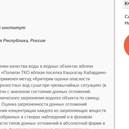
К
С
Н
й институт
я Республика, Россия
енки качества воды в водных объектах вблизи
в «Полигон ТКО вблизи поселка Кашхатау Кабардино-
применен метод «Критерии оценки опасности
ерхностных вод суши при чрезвычайных ситуациях (в
тно с анализом состояния донных отложений.
ического загрязнения водного объекта по свинцу,
и. Оценка загрязненности донных отложений
ения концентрации каждого из загрязняющих веществ
тобранных в створах наблюдений и в фоновом
ости типов донных отложений в абсолютной форме в