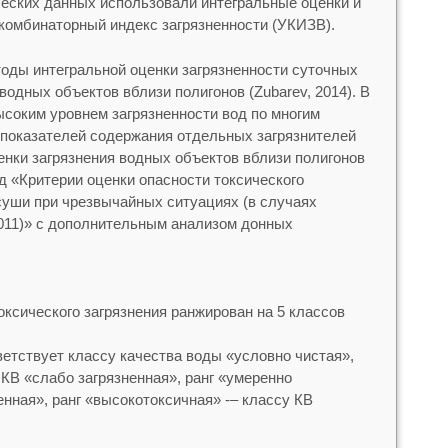
еских данных использовали интегральные оценки и
 комбинаторный индекс загрязненности (УКИЗВ).
оды интегральной оценки загрязненности суточных
водных объектов вблизи полигонов (Zubarev, 2014). В
ысоким уровнем загрязненности вод по многим
показателей содержания отдельных загрязнителей
оценки загрязнения водных объектов вблизи полигонов
 «Критерии оценки опасности токсического
суши при чрезвычайных ситуациях (в случаях
011)» с дополнительным анализом донных
оксического загрязнения ранжирован на 5 классов
ветствует классу качества воды «условно чистая»,
 КВ «слабо загрязненная», ранг «умеренно
енная», ранг «высокотоксичная» -– классу КВ