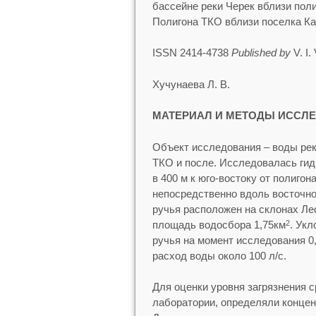
бассейне реки Черек вблизи пол
Полигона ТКО вблизи поселка К
ISSN 2414-4738
Published by
V. I.
Хучунаева Л. В.
МАТЕРИАЛ И МЕТОДЫ ИССЛ
Объект исследования – воды рек
ТКО и после. Исследовалась гид
в 400 м к юго-востоку от полиго
непосредственно вдоль восточно
ручья расположен на склонах Лес
площадь водосбора 1,75км
. Укл
2
ручья на момент исследования 0,7
расход воды около 100 л/с.
Для оценки уровня загрязнения 
лаборатории, определяли концен