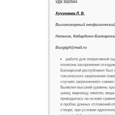
УДК 502/504
Хучунаева Л. В.
Высокогорный геофизически
Нальчик, Кабардино-Балкарска
Buzgigit@mail.ru
работе для оперативной оц
полигона захоронения отходо
Балкарской республики» был 
токсического загрязнения пов
случаях загрязнения)» совмес
Выявлен высокий уровень хрон
цинку, марганцу, никелю, мед
проводилась на основе сравн
в пробах донных отложений,о
створе, при условии идентичн