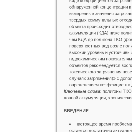
виде коэффициентов загрязне
обнаруженной концентрации к
измеренные значения загрязн
твердых коммунальных отходо
объекта происходит отвоздей
аккумуляции (КДА) ниже полиг
чем КДА до полигона ТКО (фон
поверхностных вод возле пол
высокий уровень и устойчивы
гидрохимическим показателям
объектов рекомендуется восп
токсического загрязнения пов
случаях загрязнения)» с доп
определением коэффициента 
Ключевые слова
: полигоны ТКО
донной аккумуляции, хронические
ВВЕДЕНИЕ
настоящее время проблема 
остается достаточно актуально