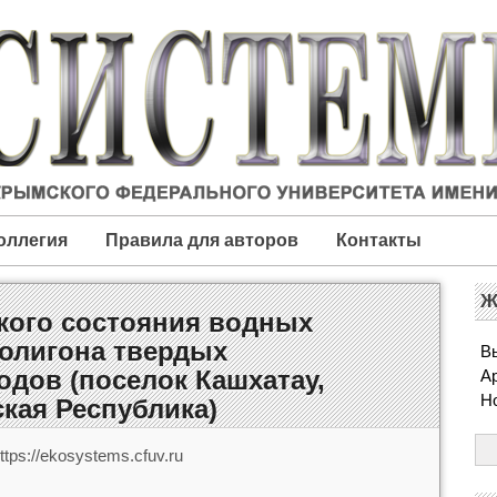
оллегия
Правила для авторов
Контакты
Ж
кого состояния водных
олигона твердых
Вы
дов (поселок Кашхатау,
А
Н
кая Республика)
tps://ekosystems.cfuv.ru