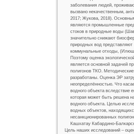
заболевания людей, проживаю
вызвано некачественным, ант
2017; Жукова, 2018). Основны
являются промышленные пред
стоков в природные воды (Шав
значительно снижают биосфе
природных вод представляют 
коммунальные отходы, (Илюшин
Поэтому оценка экологической
является основной задачей п
полигонов ТКО. Методические
разработаны. Оценка ЭР затру
неопределённостью. Что касае
водного объекта вследствие ег
которая может быть решена на
водного объекта. Целью иссле
водных объектов, находящихс
несанкционированных полигон
Кашхатау Кабардино-Балкарск
Цель наших исследований – оцен