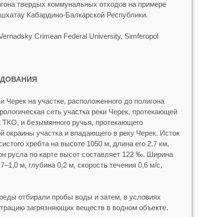
игона твердых коммунальных отходов на примере
ашхатау Кабардино-Балкарской Республики.
 Vernadsky Crimean Federal University, Simferopol
ЕДОВАНИЯ
и Черек на участке, расположенного до полигона
рологическая сеть участка реки Черек, протекающей
на ТКО, и безымянного ручья, протекающего
й окраины участка и впадающего в реку Черек. Исток
истого хребта на высоте 1050 м, длина его 2,7 км,
он русла по карте высот составляет 122 ‰. Ширина
–1,0 м, глубина 0,2 м, скорость течения 0,6 м/с,
среды отбирали пробы воды и затем, в условиях
трацию загрязняющих веществ в водном объекте.