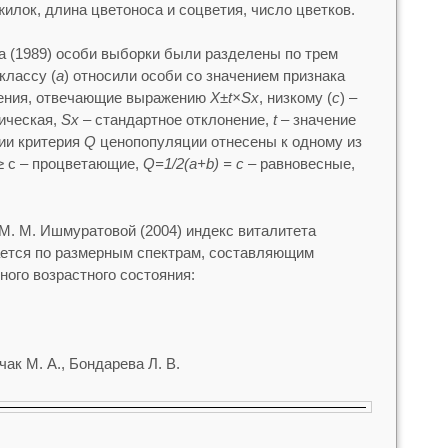
илок, длина цветоноса и соцветия, число цветков.
а (1989) особи выборки были разделены по трем
классу (
а
) относили особи со значением признака
чения, отвечающие выражению
X±t×Sx
, низкому (
с
) –
ическая,
Sx
– стандартное отклонение,
t
– значение
ии критерия
Q
ценопопуляции отнесены к одному из
 c ‒ процветающие,
Q=1/2(a+b) = c
‒ равновесные,
 М. М. Ишмуратовой (2004) индекс виталитета
ается по размерным спектрам, составляющим
ного возрастного состояния:
чак М. А., Бондарева Л. В.