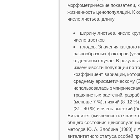
морфометрические показатели, к
жизненность ценопопуляций. К 
число листьев, длину
ширину листьев, число кру
число цветков
плодов. Значения каждого 
разнообразных факторов (усло
отдельном случае. В результа
изменчивости популяции по т
коэффициент вариации, котор
среднему арифметическому (З
использовалась эмпирическая
травянистых растений, разраб
(меньше 7 %), низкий (8–12 %)
(31– 40 %) и очень высокий (
Виталитет (жизненность) являет
общего состояния ценопопуляци
методов Ю. А. Злобина (1989) и 
виталитетного статуса особей п