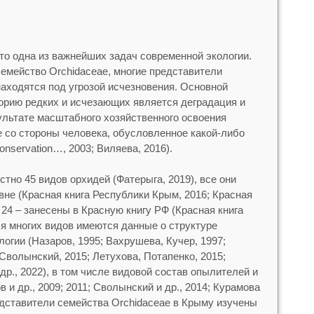
то одна из важнейших задач современной экологии.
емейство Orchidaceae, многие представители
находятся под угрозой исчезновения. Основной
горию редких и исчезающих является деградация и
ультате масштабного хозяйственного освоения
е со стороны человека, обусловленное какой-либо
nservation…, 2003; Виляева, 2016).
тно 45 видов орхидей (Фатерыга, 2019), все они
вне (Красная книга Республики Крым, 2016; Красная
 24 – занесены в Красную книгу РФ (Красная книга
ля многих видов имеются данные о структуре
огии (Назаров, 1995; Вахрушева, Кучер, 1997;
 Сволынский, 2015; Летухова, Потапенко, 2015;
 др., 2022), в том числе видовой состав опылителей и
и др., 2009; 2011; Сволынский и др., 2014; Курамова
редставители семейства Orchidaceae в Крыму изучены