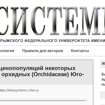
оллегия
Правила для авторов
Контакты
Ж
 ценопопуляций некоторых
орхидных (Orchidaceae) Юго-
Вы
А
Н
tps://ekosystems.cfuv.ru