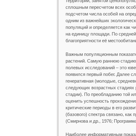
территории, занятой ценопопуля
сплошным пересчетом всех особ
подсчетом числа особей на опре
одним из важнейших экологическ
популяций и определяется как ч
на единицу площади. По средней
благоприятности её местообитан
Важным популяционным показате
растений. Самую раннюю стадию,
полевых исследований – это юве
появился первый побег. Далее с
генеративная (молодые, среднев
следующих возрастных стадиях р
стадии). По преобладанию той и
оценить успешность прохождения
критические периоды в его разв
(базового) спектра связано, как
(Смирнова и др., 1976; Программ
Наиболее информативным показа