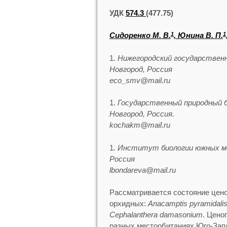
УДК
574.3
(477.75)
Сидоренко М. В.
, Юнина В. П.
1
1
Нижегородский государственн
Новгород, Россия
eco_smv@mail.ru
Государственный природный 
Новгород, Россия.
kochakm@mail.ru
Институт биологии южных мор
Россия
lbondareva@mail.ru
Рассматривается состояние цен
орхидных:
Anacamptis pyramidali
Cephalanthera damasonium
. Цено
разных местообитаниях Юго-Зап