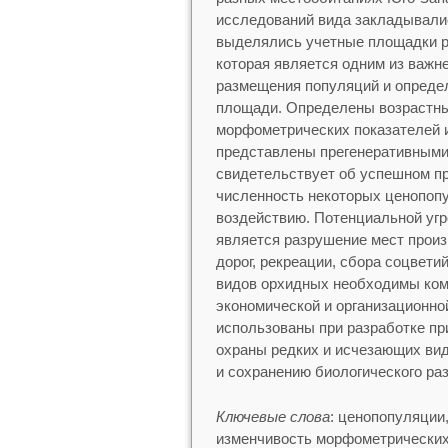
исследований вида закладывали
выделялись учетные площадки р
которая является одним из важн
размещения популяций и определ
площади. Определены возрастны
морфометрических показателей 
представлены прегенеративными 
свидетельствует об успешном п
численность некоторых ценопопу
воздействию. Потенциальной уг
является разрушение мест произ
дорог, рекреации, сбора соцвети
видов орхидных необходимы комп
экономической и организационно
использованы при разработке пр
охраны редких и исчезающих вид
и сохранению биологического ра
Ключевые слова
: ценопопуляции
изменчивость морфометрических 