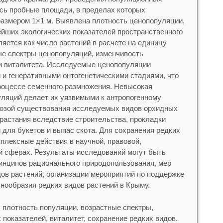
сь пробные площади, в пределах которых
азмером 1×1 м. Выявлена плотность ценопопуляции,
ейших экологических показателей пространственного
яется как число растений в расчете на единицу
е спектры ценопопуляций, изменчивость
и виталитета. Исследуемые ценопопуляции
и генеративными онтогенетическими стадиями, что
роцессе семенного размножения. Невысокая
ляций делает их уязвимыми к антропогенному
розой существования исследуемых видов орхидных
растания вследствие строительства, прокладки
й для букетов и выпас скота. Для сохранения редких
лексные действия в научной, правовой,
й сферах. Результаты исследований могут быть
инципов рационального природопользования, мер
ов растений, организации мероприятий по поддержке
знообразия редких видов растений в Крыму.
, плотность популяции, возрастные спектры,
показателей, виталитет, сохранение редких видов.