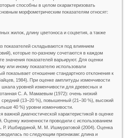
оторые способны в целом охарактеризовать
основным морфометрическим показателям относят:
пных жилок, длину цветоноса и соцветия, а также
из показателей складываются под влиянием
вий), которые по-разному сочетаются в каждом
те значения показателей варьируют. Для оценки
ому или иному показателю использовали
ый показывает отношение стандартного отклонения к
айцев, 1984). При оценке амплитуды изменчивости
 шкала уровней изменчивости для древесных и
отанная С. А. Мамаевым (1972): очень низкий
, средний (13–20 %), повышенный (21–30 %), высокий
больше 40 %) уровни изменчивости.
ся важной диагностической характеристикой в оценке
й. Оценку жизненности проводили с использованием
А. Р. Ишбирдиной, М. М. Ишмуратовой (2004). Оценка
роводилась по следующим признакам: длина и