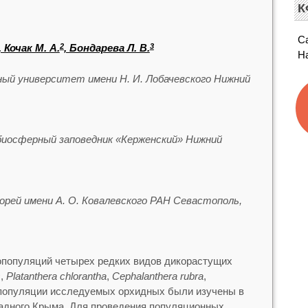
К
С
, Кочак М. А.
, Бондарева Л. В.
2
3
Н
ый университет имени Н. И. Лобачевского Нижний
биосферный заповедник «Керженский» Нижний
ей имени А. О. Ковалевского РАН Севастополь,
опопуляций четырех редких видов дикорастущих
s
,
Platanthera chlorantha
,
Сephalanthera rubra
,
популяции исследуемых орхидных были изучены в
адного Крыма. Для проведения популяционных