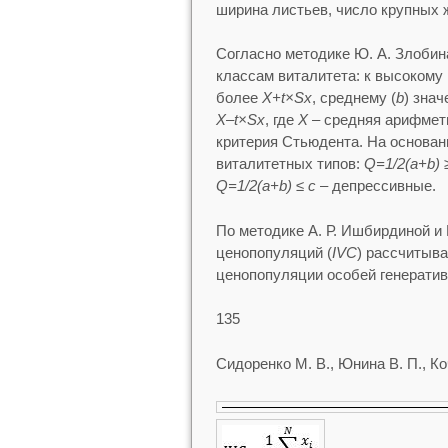
ширина листьев, число крупных ж
Согласно методике Ю. А. Злобин
классам виталитета: к высокому 
более
X+t×Sx
, среднему (
b
) зна
X–t×Sx
, где
Х
– средняя арифмет
критерия Стьюдента. На основан
виталитетных типов:
Q=1/2(a+b)
≥
Q=1/2(a+b) ≤ c
‒ депрессивные.
По методике А. Р. Ишбирдиной и
ценопопуляций (
IVC
) рассчитыв
ценопопуляции особей генератив
135
Сидоренко М. В., Юнина В. П., Ко