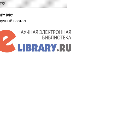
ФУ
айт КФУ
аучный портал