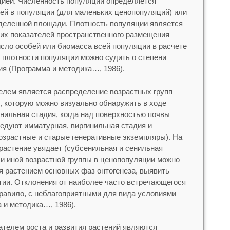
цией. Численность популяции определяется
ей в популяции (для маленьких ценопопуляций) или
деленной площади. Плотность популяции является
их показателей пространственного размещения
исло особей или биомасса всей популяции в расчете
 плотности популяции можно судить о степени
ия (Программа и методика…, 1986).
лем является распределение возрастных групп
 которую можно визуально обнаружить в ходе
нильная стадия, когда над поверхностью почвы
ледуют имматурная, виргинильная стадия и
озрастные и старые генеративные экземпляры). На
астение увядает (субсенильная и сенильная
ли иной возрастной группы в ценопопуляции можно
 растением основных фаз онтогенеза, выявить
итии. Отклонения от наиболее часто встречающегося
 правило, с неблагоприятными для вида условиями
а и методика…, 1986).
телем роста и развития растений являются