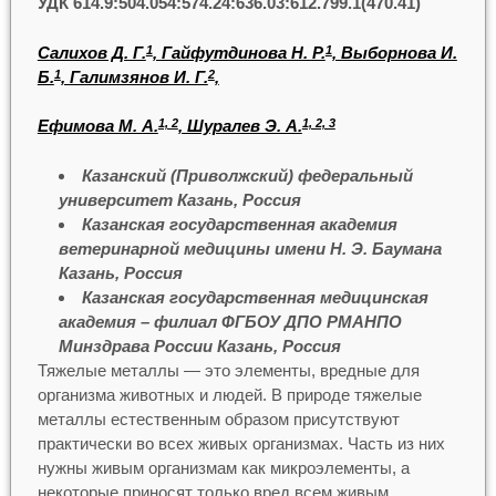
УДК 614.9:504.054:574.24:636.03:612.799.1(470.41)
Салихов Д. Г.
, Гайфутдинова Н. Р.
, Выборнова И.
1
1
Б.
, Галимзянов И. Г.
,
1
2
Ефимова М. А.
, Шуралев Э. А.
1, 2
1, 2, 3
Казанский (Приволжский) федеральный
университет Казань, Россия
Казанская государственная академия
ветеринарной медицины имени Н. Э. Баумана
Казань, Россия
Казанская государственная медицинская
академия – филиал ФГБОУ ДПО РМАНПО
Минздрава России Казань, Россия
Тяжелые металлы — это элементы, вредные для
организма животных и людей. В природе тяжелые
металлы естественным образом присутствуют
практически во всех живых организмах. Часть из них
нужны живым организмам как микроэлементы, а
некоторые приносят только вред всем живым