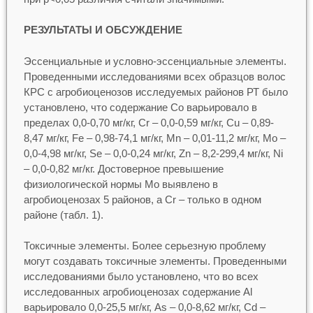
РЕЗУЛЬТАТЫ И ОБСУЖДЕНИЕ
Эссенциальные и условно-эссенциальные элементы.
Проведенными исследованиями всех образцов волос
КРС с агробиоценозов исследуемых районов РТ было
установлено, что содержание Co варьировало в
пределах 0,0-0,70 мг/кг, Cr – 0,0-0,59 мг/кг, Cu – 0,89-
8,47 мг/кг, Fe – 0,98-74,1 мг/кг, Mn – 0,01-11,2 мг/кг, Mo –
0,0-4,98 мг/кг, Se – 0,0-0,24 мг/кг, Zn – 8,2-299,4 мг/кг, Ni
– 0,0-0,82 мг/кг. Достоверное превышение
физиологической нормы Mo выявлено в
агробиоценозах 5 районов, а Сr – только в одном
районе (табл. 1).
Токсичные элементы. Более серьезную проблему
могут создавать токсичные элементы. Проведенными
исследованиями было установлено, что во всех
исследованных агробиоценозах содержание Al
варьировало 0,0-25,5 мг/кг, As – 0,0-8,62 мг/кг, Cd –