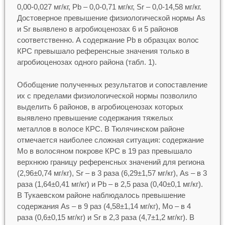
0,00-0,027 мг/кг, Pb – 0,0-0,71 мг/кг, Sr – 0,0-14,58 мг/кг.
Достоверное превышение физиологической нормы As
и Sr выявлено в агробиоценозах 6 и 5 районов
соответственно. А содержание Pb в образцах волос
КРС превышало референсные значения только в
агробиоценозах одного района (табл. 1).
Обобщение полученных результатов и сопоставление
их с пределами физиологической нормы позволило
выделить 6 районов, в агробиоценозах которых
выявлено превышение содержания тяжелых
металлов в волосе КРС. В Тюлячинском районе
отмечается наиболее сложная ситуация: содержание
Mo в волосяном покрове КРС в 19 раз превышало
верхнюю границу референсных значений для региона
(2,96±0,74 мг/кг), Sr – в 3 раза (6,29±1,57 мг/кг), As – в 3
раза (1,64±0,41 мг/кг) и Pb – в 2,5 раза (0,40±0,1 мг/кг).
В Тукаевском районе наблюдалось превышение
содержания As – в 9 раз (4,58±1,14 мг/кг), Mo – в 4
раза (0,6±0,15 мг/кг) и Sr в 2,3 раза (4,7±1,2 мг/кг). В