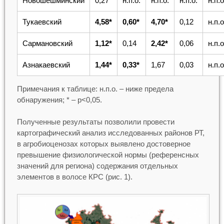
Новошешминский
0,27
н.п.о.
н.п.о.
н.п.о.
н.п.о
Тукаевский
4,58*
0,60*
4,70*
0,12
н.п.о
Сармановский
1,12*
0,14
2,42*
0,06
н.п.о
Азнакаевский
1,44*
0,33*
1,67
0,03
н.п.о
Примечания к таблице: н.п.о. – ниже предела
обнаружения; * – p<0,05.
Полученные результаты позволили провести
картографический анализ исследованных районов РТ,
в агробиоценозах которых выявлено достоверное
превышение физиологической нормы (референсных
значений для региона) содержания отдельных
элементов в волосе КРС (рис. 1).