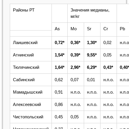
Районы РТ
Значения медианы,
мг/кг
As
Mo
Sr
Cr
Pb
Лаишевский
0,72*
0,36*
1,30*
0,02
н.п.о
Атнинский
1,54*
0,39*
9,55*
0,05
н.п.о
Тюлячинский
1,64*
2,96*
6,29*
0,43*
0,40
Сабинский
0,62
0,07
0,01
н.п.о.
н.п.о
Мамадышский
0,91
н.п.о.
н.п.о.
н.п.о.
н.п.о
Алексеевский
0,86
н.п.о.
н.п.о.
н.п.о.
н.п.о
Чистопольский
0,45
0,05
н.п.о.
н.п.о.
н.п.о