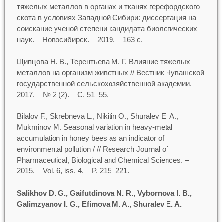
тяжелых металлов в органах и тканях герефордского
скота в условиях Западной Сибири: диссертация на
соискание ученой степени кандидата биологических
наук. – Новосибирск. – 2019. – 163 с.
Щипцова Н. В., Терентьева М. Г. Влияние тяжелых
металлов на организм животных // Вестник Чувашской
государственной сельскохозяйственной академии. –
2017. – № 2 (2). – С. 51–55.
Bilalov F., Skrebneva L., Nikitin О., Shuralev E. A.,
Mukminov M. Seasonal variation in heavy-metal
accumulation in honey bees as an indicator of
environmental pollution / // Research Journal of
Pharmaceutical, Biological and Chemical Sciences. –
2015. – Vol. 6, iss. 4. – P. 215–221.
Salikhov D. G., Gaifutdinova N. R., Vybornova I. B.,
Galimzyanov I. G., Efimova M. A., Shuralev E. A.