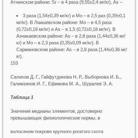
Атнинском районе: Sr – в 4 раза (9,55±2,4 мг/кг), As –
3 раза (1,54±0,39 мг/кг) и Mo – в 2,5 раз (0,39±0,1
мг/кг). В Лаишевском районе: Mo – в 4,5 раза
(0,72±0,18 мг/кг) и As – в 1,5 (0,72±0,18 мг/кг). В
Азнакаевском районе: As – в 2,8 раза (1,44±0,36 мг/
кг) и Mo – в 2,3 раза (0,35±0,09 мг/кг). В
Сармановском районе: As – в 2,8 раза (1,44±0,36 мг/
кг).
153
Салихов Д. Г., Гайфутдинова Н. Р., Выборнова И. Б.,
Галимзянов И. Г., Ефимова М. А., Шуралев Э. А.
Таблица 1
Значения медианы элементов, достоверно
превышающих физиологические нормы, в
волосяном покрове крупного рогатого скота