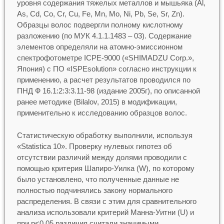
уровня содержания тяжелых металлов и мышьяка (Al,
As, Cd, Co, Cr, Cu, Fe, Mn, Mo, Ni, Pb, Se, Sr, Zn).
Образцы волос подвергли полному кислотному
разложению (по МУК 4.1.1.1483 – 03). Содержание
элементов определяли на атомно-эмиссионном
спектрофотометре ICPE-9000 («SHIMADZU Corp.»,
Япония) с ПО «ISPEsolution» согласно инструкции к
применению, а расчет результатов проводился по
ПНД Ф 16.1:2:3:3.11-98 (издание 2005г), по описанной
ранее методике (Bilalov, 2015) в модификации,
применительно к исследованию образцов волос.
Статистическую обработку выполнили, используя
«Statistica 10». Проверку нулевых гипотез об
отсутствии различий между долями проводили с
помощью критерия Шапиро-Уилка (W), по которому
было установлено, что полученные данные не
полностью подчинялись закону нормального
распределения. В связи с этим для сравнительного
анализа использовали критерий Манна-Уитни (U) и
при р<0,05 различия считали значимыми.