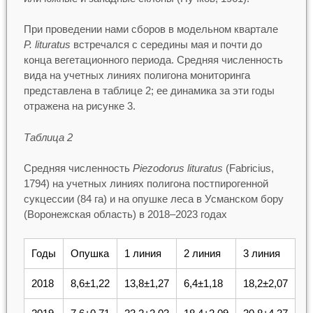
При проведении нами сборов в модельном квартале
P. lituratus
встречался с середины мая и почти до
конца вегетационного периода. Средняя численность
вида на учетных линиях полигона мониторинга
представлена в таблице 2; ее динамика за эти годы
отражена на рисунке 3.
Таблица 2
Средняя численность
Piezodorus lituratus
(Fabricius,
1794) на учетных линиях полигона постпирогенной
сукцессии (84 га) и на опушке леса в Усманском бору
(Воронежская область) в 2018–2023 годах
Годы
Опушка
1 линия
2 линия
3 линия
2018
8,6±1,22
13,8±1,27
6,4±1,18
18,2±2,07