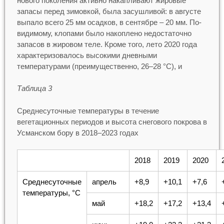
нового поколения активно накапливают жировые
запасы перед зимовкой, была засушливой: в августе
выпало всего 25 мм осадков, в сентябре – 20 мм. По-
видимому, клопами было накоплено недостаточно
запасов в жировом теле. Кроме того, лето 2020 года
характеризовалось высокими дневными
температурами (преимущественно, 26–28 °С), и
Таблица 3
Среднесуточные температуры в течение
вегетационных периодов и высота снегового покрова в
Усманском бору в 2018–2023 годах
2018
2019
2020
Среднесуточные
апрель
+8,9
+10,1
+7,6
температуры, °С
май
+18,2
+17,2
+13,4