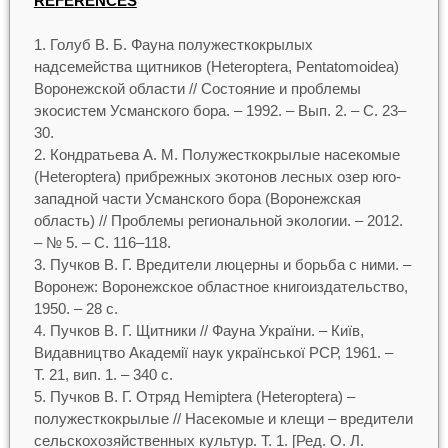
REFERENCES
Голуб В. Б. Фауна полужесткокрылых
надсемейства щитников (Heteroptera, Pentatomoidea)
Воронежской области // Состояние и проблемы
экосистем Усманского бора. – 1992. – Вып. 2. – С. 23–
30.
Кондратьева А. М. Полужесткокрылые насекомые
(Heteroptera) прибрежных экотонов лесных озер юго-
западной части Усманского бора (Воронежская
область) // Проблемы региональной экологии. – 2012.
– № 5. – С. 116–118.
Пучков В. Г. Вредители люцерны и борьба с ними. –
Воронеж: Воронежское областное книгоиздательство,
1950. – 28 с.
Пучков В. Г. Щитники // Фауна Украïни. – Київ,
Видавництво Академії наук української РСР, 1961. –
Т. 21, вип. 1. – 340 с.
Пучков В. Г. Отряд Hemiptera (Heteroptera) –
полужесткокрылые // Насекомые и клещи – вредители
сельскохозяйственных культур. Т. 1. [Ред. О. Л.