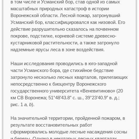
в том числе и Усманский бор, став одной из самых
масштабных природных катастроф в истории
Воронежской области. Лесной пожар, затронувший
Усманский бор, классифицировался как низовой. Его
действие разрушительно сказалось на почвенном
покрове, подстилке, корневой системе древесно-
кустарниковой растительности, а также затронуло
надземные ярусы леса в зоне воздействия.
Наши исследования проводились в юго-западной
части Усманского бора, где стихийное бедствие
затронуло несколько лесных кварталов, прилегающих
непосредственно к биоцентру Воронежского
государственного университета «Веневитиново» (20
км СВ Воронежа; 51°48’43.8″ с. ш., 39°23’40.9″ в. д.;
рис. 1
a, b
).
На значительной территории, пройденной пожаром, в
результате восстановительных работ
сформировались молодые лесные насаждения сосны
и березы. Однако в некоторых лесных кварталах