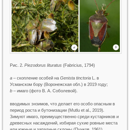
Рис. 2.
Piezodorus lituratus
(Fabricius, 1794)
a
– скопление особей на
Genista tinctoria
L. в
Усманском бору (Воронежская обл.) в 2019 году;
b
– имаго (фото В. А. Соболевой).
вводимых энзимов, что делает его особо опасным в
период роста и бутонизации (Mutlu et al., 2019).
Зимуют имаго, преимущественно среди кустарников и
древесных насаждений, избирая сухие ровные места
или южные и западные склоны (Пучков, 1961).