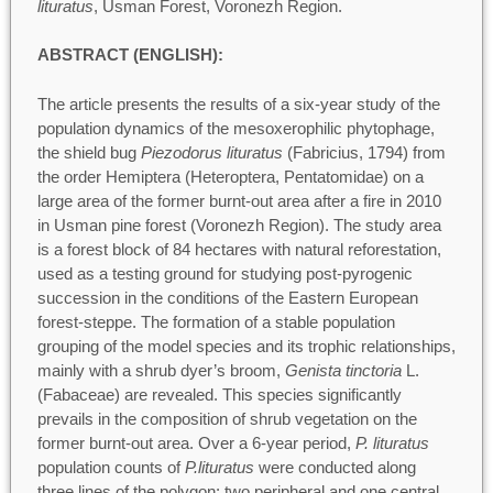
lituratus
, Usman Forest, Voronezh Region.
ABSTRACT (ENGLISH):
The article presents the results of a six-year study of the
population dynamics of the mesoxerophilic phytophage,
the shield bug
Piezodorus lituratus
(Fabricius, 1794) from
the order Hemiptera (Heteroptera, Pentatomidae) on a
large area of the former burnt-out area after a fire in 2010
in Usman pine forest (Voronezh Region). The study area
is a forest block of 84 hectares with natural reforestation,
used as a testing ground for studying post-pyrogenic
succession in the conditions of the Eastern European
forest-steppe. The formation of a stable population
grouping of the model species and its trophic relationships,
mainly with a shrub dyer’s broom,
Genista tinctoria
L.
(Fabaceae) are revealed. This species significantly
prevails in the composition of shrub vegetation on the
former burnt-out area. Over a 6-year period,
P. lituratus
population counts of
P.lituratus
were conducted along
three lines of the polygon: two peripheral and one central