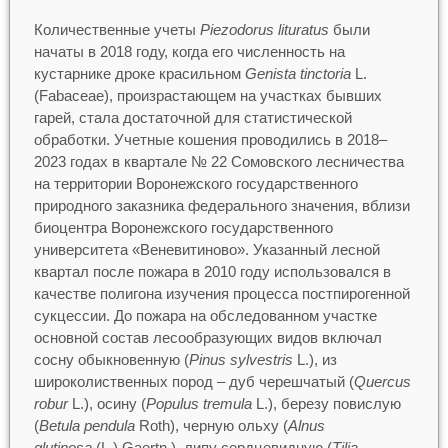
Количественные учеты
Piezodorus lituratus
были
начаты в 2018 году, когда его численность на
кустарнике дроке красильном
Genista tinctoria
L.
(Fabaceae), произрастающем на участках бывших
гарей, стала достаточной для статистической
обработки. Учетные кошения проводились в 2018–
2023 годах в квартале № 22 Сомовского лесничества
на территории Воронежского государственного
природного заказника федерального значения, вблизи
биоцентра Воронежского государственного
университета «Веневитиново». Указанный лесной
квартал после пожара в 2010 году использовался в
качестве полигона изучения процесса постпирогенной
сукцессии. До пожара на обследованном участке
основной состав лесообразующих видов включал
сосну обыкновенную (
Pinus sylvestris
L.), из
широколиственных пород – дуб черешчатый (
Quercus
robur
L.), осину (
Populus tremula
L.), березу повислую
(
Betula pendula
Roth), черную ольху (
Alnus
glutinosa
(L.) Gaertn.), липу сердцевидную (
Tilia