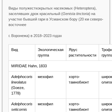
Виды полужесткокрылых насекомых (Heteroptera),
заселявших дрок красильный (
Genista tinctoria
) на
участке бывшей гари в Усманском бору (20 км северо-
восточнее
г. Воронежа) в 2018–2023 годах
Вид
Экологическая
Ярус
Трофи
группа
растительности
групп
MIRIDAE Hahn, 1833
Adelphocoris
мезофил
хорто-
широк
lineolatus
тамнобионт
олиго
(Goeze,
1778)
Adelphocoris
мезофил
хорто-
широк
seticornis
тамнобионт
олиго