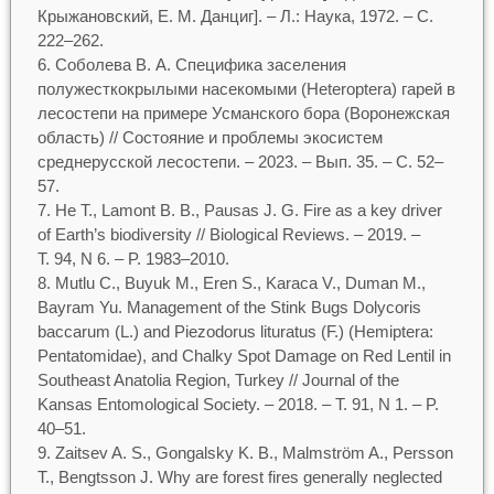
Крыжановский, Е. М. Данциг]. – Л.: Наука, 1972. – С.
222–262.
Соболева В. А. Специфика заселения
полужесткокрылыми насекомыми (Heteroptera) гарей в
лесостепи на примере Усманского бора (Воронежская
область) // Состояние и проблемы экосистем
среднерусской лесостепи. – 2023. – Вып. 35. – С. 52–
57.
He T., Lamont B. B., Pausas J. G. Fire as a key driver
of Earth’s biodiversity // Biological Reviews. – 2019. –
T. 94, N 6. – P. 1983–2010.
Mutlu C., Buyuk M., Eren S., Karaca V., Duman M.,
Bayram Yu. Management of the Stink Bugs Dolycoris
baccarum (L.) and Piezodorus lituratus (F.) (Hemiptera:
Pentatomidae), and Chalky Spot Damage on Red Lentil in
Southeast Anatolia Region, Turkey // Journal of the
Kansas Entomological Society. – 2018. – T. 91, N 1. – P.
40–51.
Zaitsev A. S., Gongalsky K. B., Malmström A., Persson
T., Bengtsson J. Why are forest fires generally neglected