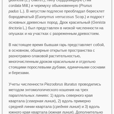
cordata
Mill.) и черемуху обыкновенную (
Prunus
padus
L.). В негустом подлеске преобладал бересклет
бородавчатый (
Euonymus verrucosus
Scop.) и подрост
основных древесных пород. Дрок красильный (
Genista
tinctoria
L.) был представлен в низкой численности на
опушках и на участках с разреженным древостоем.
В настоящее время бывшая гарь представляет собой,
в основном, обширные открытые пространства с
разнотравно-злаковой растительностью,
многочисленным дроком красильным и отдельно
стоящими порослевыми дубами, единичными соснами
и березами.
Учеты численности
Piezodorus lituratus
проводились
методом энтомологического кошения на трех
параллельных линиях: 1) вдоль северного края
квартала (
северная линия
), 2) вдоль примерно
средней линии квартала (
средняя линия
) и 3) вдоль
южного края квартала (
южная линия
). Дополнительно