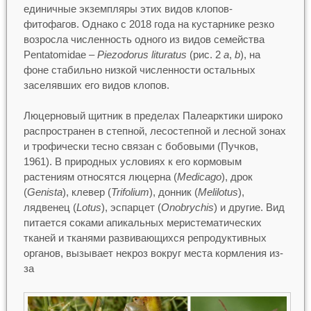
единичные экземпляры этих видов клопов-
фитофагов. Однако с 2018 года на кустарнике резко
возросла численность одного из видов семейства
Pentatomidae –
Piezodorus lituratus
(рис. 2
а
,
b
), на
фоне стабильно низкой численности остальных
заселявших его видов клопов.
Люцерновый щитник в пределах Палеарктики широко
распространен в степной, лесостепной и лесной зонах
и трофически тесно связан с бобовыми (Пучков,
1961). В природных условиях к его кормовым
растениям относятся люцерна (
Medicago
), дрок
(
Genista
), клевер (
Trifolium
), донник (
Melilotus
),
лядвенец (
Lotus
), эспарцет (
Onobrychis
) и другие. Вид
питается соками апикальных меристематических
тканей и тканями развивающихся репродуктивных
органов, вызывает некроз вокруг места кормления из-
за