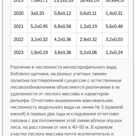
2019
7,6±0,71
23,2±2,03
18,4±2,09
30,8±4,37
2020
3±0,33
0,8±0,12
0,6±0,11
1,4±0,31
2021
5,2±0,45
6,8±0,58
1,2±0,19
5,6±0,48
2022
3,2±0,32
4,2±0,36
2,8±0,32
3,2±0,03
2023
1,8±0,19
3,8±0,36
0,2±0,06
1,2±0,24
Различия в численности мезоксерофильного вида,
бобового щитника, на разных учетных линиях
полигона постпирогенной сукцессии с естественным
лесовозобновлением объясняются различиями в их
удаленности от лесного массива и характером
рельефа. Отчетливо выраженная максимальная
численность модельного вида на линии № 3 (краевой
южной) в первые два года исследования отчетливо
связана с расположением этой линии вблизи опушки
леса, на расстоянии от нее в 40–50 м. В краевом
участке лесного массива почти исключительно и