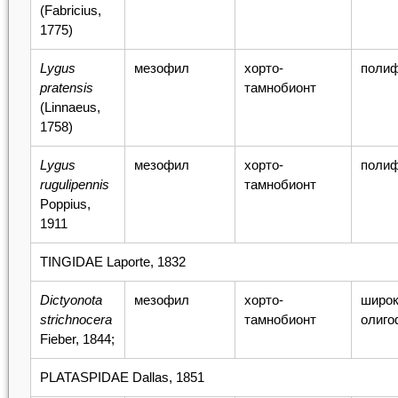
(Fabricius,
1775)
Lygus
мезофил
хорто-
поли
pratensis
тамнобионт
(Linnaeus,
1758)
Lygus
мезофил
хорто-
поли
rugulipennis
тамнобионт
Poppius,
1911
TINGIDAE Laporte, 1832
Dictyonota
мезофил
хорто-
широк
strichnocera
тамнобионт
олиго
Fieber, 1844;
PLATASPIDAE Dallas, 1851