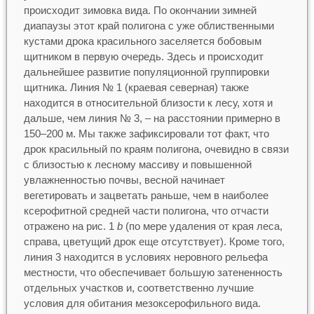
происходит зимовка вида. По окончании зимней
диапаузы этот край полигона с уже облиственными
кустами дрока красильного заселяется бобовым
щитником в первую очередь. Здесь и происходит
дальнейшее развитие популяционной группировки
щитника. Линия № 1 (краевая северная) также
находится в относительной близости к лесу, хотя и
дальше, чем линия № 3, – на расстоянии примерно в
150–200 м. Мы также зафиксировали тот факт, что
дрок красильный по краям полигона, очевидно в связи
с близостью к лесному массиву и повышенной
увлажненностью почвы, весной начинает
вегетировать и зацветать раньше, чем в наиболее
ксерофитной средней части полигона, что отчасти
отражено на рис. 1
b
(по мере удаления от края леса,
справа, цветущий дрок еще отсутствует). Кроме того,
линия 3 находится в условиях неровного рельефа
местности, что обеспечивает большую затененность
отдельных участков и, соответственно лучшие
условия для обитания мезоксерофильного вида.