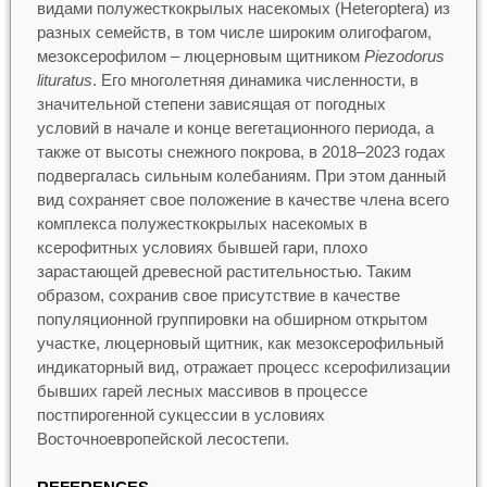
видами полужесткокрылых насекомых (Heteroptera) из
разных семейств, в том числе широким олигофагом,
мезоксерофилом – люцерновым щитником
Piezodorus
lituratus
. Его многолетняя динамика численности, в
значительной степени зависящая от погодных
условий в начале и конце вегетационного периода, а
также от высоты снежного покрова, в 2018–2023 годах
подвергалась сильным колебаниям. При этом данный
вид сохраняет свое положение в качестве члена всего
комплекса полужесткокрылых насекомых в
ксерофитных условиях бывшей гари, плохо
зарастающей древесной растительностью. Таким
образом, сохранив свое присутствие в качестве
популяционной группировки на обширном открытом
участке, люцерновый щитник, как мезоксерофильный
индикаторный вид, отражает процесс ксерофилизации
бывших гарей лесных массивов в процессе
постпирогенной сукцессии в условиях
Восточноевропейской лесостепи.