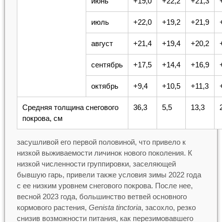
июнь
+19,0
+22,2
+21,3
июль
+22,0
+19,2
+21,9
август
+21,4
+19,4
+20,2
сентябрь
+17,5
+14,4
+16,9
октябрь
+9,4
+10,5
+11,3
Средняя толщина снегового
36,3
5,5
13,3
покрова, см
засушливой его первой половиной, что привело к
низкой выживаемости личинок нового поколения. К
низкой численности группировки, заселяющей
бывшую гарь, привели также условия зимы 2022 года
с ее низким уровнем снегового покрова. После нее,
весной 2023 года, большинство ветвей основного
кормового растения,
Genista tinctoria
, засохло, резко
снизив возможности питания, как перезимовавшего