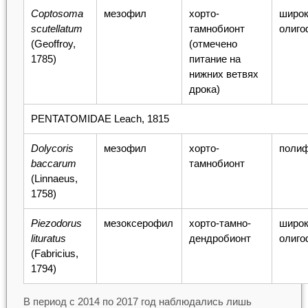
Coptosoma
мезофил
хорто-
широк
scutellatum
тамнобионт
олиго
(Geoffroy,
(отмечено
1785)
питание на
нижних ветвях
дрока)
PENTATOMIDAE Leach, 1815
Dolycoris
мезофил
хорто-
поли
baccarum
тамнобионт
(Linnaeus,
1758)
Piezodorus
мезоксерофил
хорто-тамно-
широк
lituratus
дендробионт
олиго
(Fabricius,
1794)
В период с 2014 по 2017 год наблюдались лишь