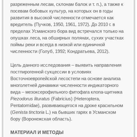
разреженным лесам, склонам балок и т. п.), а также к
посевам бобовых культур, на которых он в годы
развития в высокой численности отмечается как
вредитель (Пучков, 1950, 1961, 1972). До 2010 г. в
пределах Усманского бора вид встречался только на
опушках леса, на обширных полянах, сухих участках
поймы реки и всегда в низкой или единичной
численности (Голуб, 1992; Кондратьева, 2012).
Цель данного исследования – выявить направления
постпирогенной сукцессии в условиях
Восточноевропейской лесостепи на основе анализа
многолетней динамики численности индикаторного
вида – мезоксерофильного фитофага клопа-щитника
Piezodorus lituratus
(Fabricius) (Heteroptera,
Pentatomidae), развивающегося на дроке красильном
(
Genista tinctoria
L.) на бывших гарях в Усманском
бору (Воронежская область).
МАТЕРИАЛ И МЕТОДЫ