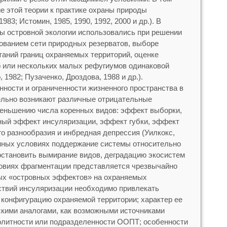
 этой теории к практике охраны природы
83; Истомин, 1985, 1990, 1992, 2000 и др.). В
ты островной экологии использовались при решении
рованием сети природных резерватов, выборе
таний границ охраняемых территорий, оценке
 или нескольких малых рефугиумов одинаковой
982; Пузаченко, Дроздова, 1988 и др.).
нности и ограниченности жизненного пространства в
ельно возникают различные отрицательные
меньшению числа коренных видов: эффект выборки,
ный эффект инсуляризации, эффект губки, эффект
го разнообразия и инбредная депрессия (Уилкокс,
енных условиях поддержание системы относительно
становить вымирание видов, деградацию экосистем
ловиях фрагментации представляется чрезвычайно
ых «островных эффектов» на охраняемых
ствий инсуляризации необходимо привлекать
конфигурацию охраняемой территории; характер ее
кими аналогами, как возможными источниками
олитности или подразделенности ООПТ; особенности