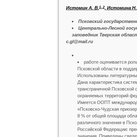
Истомин А. В.
, Истомина Н.
1, 2
Псковский государствен
Центрально-Лесной гос
заповедник Тверская област
c.gl@mail.ru
работе оценивается рол
Псковской области в подде
Использованы литературные
Дана характеристика сист
трансграничной Псковской 
охраняемых территорий фед
Имеется ООПТ международн
«Псковско-Чудская приозе
8 % от общей площади обл
различного значения в Пско
Российской Федерации: пре
значения. Приведены сведе