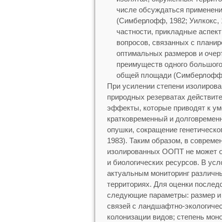
числе обсуждаться применение
(Симберлофф, 1982; Уилкокс, 19
частности, прикладные аспек
вопросов, связанных с плани
оптимальных размеров и очер
преимуществ одного большого
общей площади (Симберлофф, 1
При усилении степени изолирова
природных резерватах действит
эффекты, которые приводят к у
кратковременный и долговремен
опушки, сокращение генетическо
1983). Таким образом, в соврем
изолированных ООПТ не может о
и биологических ресурсов. В ус
актуальным мониторинг различн
территориях. Для оценки послед
следующие параметры: размер и 
связей с ландшафтно-экологичес
колонизации видов; степень мон