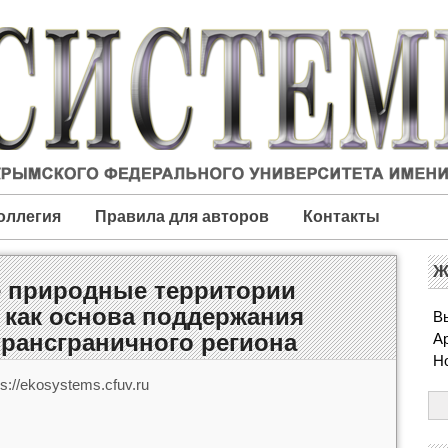
оллегия
Правила для авторов
Контакты
Ж
 природные территории
 как основа поддержания
Вы
рансграничного региона
А
Н
s://ekosystems.cfuv.ru