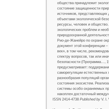
общества принадлежит эколог
состояние защищенности приро
источников, представляющих 
объектами экологической без
ресурсы, человек и общество
экологических проблем и нео
природоохранной деятельност
Рио-де-Жанейро по охране ок
документ этой конференции –
век», в том числе, рекомендо
спектру вопросов, так или ин
безопасности (Программа…, 1
предусматривает: поддержани
саморегуляции естественных п
разнообразия популяций орга
состояния экосистем. Реализ
системы особо охраняемых пр
накоплен достаточный междун
ISSN 2414-4738
Published by
V. I.