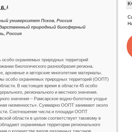
К
 Б.
1
С
ный университет Псков, Россия
Н
ударственный природный биосферный
ь, Россия
ь особо охраняемых природных территорий
ржании биологического разнообразия региона.
, архивные и авторские многолетние материалы.
емы особо охраняемых природных территорий (ООПТ)
области. В настоящее время в области 45 особо
ерального, регионального и местного значения.
ого значения – Рамсарское водно-болотное угодье
рная низменность». Суммарно ООПТ занимают около
асти. Соотношение числа и площади ООПТ
вской области в целом соответствует таковому в
обладают охраняемые территории регионального
ния о количестве видов различных таксонов,