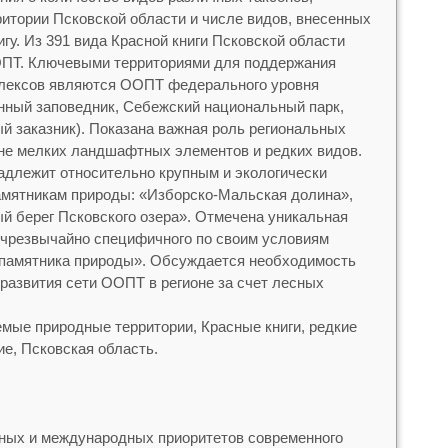
ритории Псковской области и числе видов, внесенных
гу. Из 391 вида Красной книги Псковской области
ООПТ. Ключевыми территориями для поддержания
лексов являются ООПТ федерального уровня
нный заповедник, Себежский национальный парк,
й заказник). Показана важная роль региональных
не мелких ландшафтных элементов и редких видов.
адлежит относительно крупным и экологически
мятникам природы: «Изборско-Мальская долина»,
й берег Псковского озера». Отмечена уникальная
о чрезвычайно специфичного по своим условиям
 памятника природы». Обсуждается необходимость
развития сети ООПТ в регионе за счет лесных
мые природные территории, Красные книги, редкие
ие, Псковская область.
ных и международных приоритетов современного