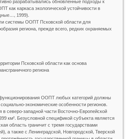
ктивно разрабатывались обновленные подходы к
ПТ как каркаса экологической устойчивости в
дные…, 1999).
оли системы ООПТ Псковской области для
ообразия региона, прежде всего, редких охраняемых
рритории Псковской области как основа
ансграничного региона
 функционирования ООПТ любых категорий должны
социально-экономические особенности регионов.
я в северо-западной части Восточно-Европейской
399 км². Безусловной спецификой субъекта является
кая область граничит с тремя государствами
й), а также с Ленинградской, Новгородской, Тверской
протяжённость государственной границы в области