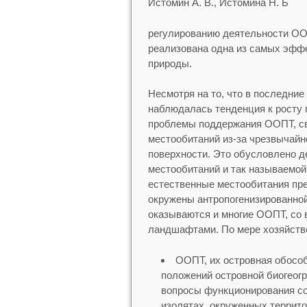
Истомин А. В., Истомина Н. Б
регулированию деятельности ООП
реализована одна из самых эфф
природы.
Несмотря на то, что в последние
наблюдалась тенденция к росту
проблемы поддержания ООПТ, с
местообитаний из-за чрезвычайн
поверхности. Это обусловлено д
местообитаний и так называемой 
естественные местообитания пре
окружены антропогенизированной
оказываются и многие ООПТ, со 
ландшафтами. По мере хозяйстве
ООПТ, их островная обосо
положений островной биогеогра
вопросы функционирования со
изолятах, окруженных террит