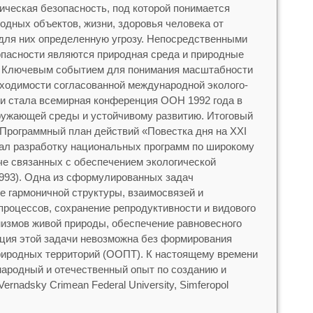
ическая безопасность, под которой понимается
дных объектов, жизни, здоровья человека от
для них определенную угрозу. Непосредственными
опасности являются природная среда и природные
. Ключевым событием для понимания масштабности
бходимости согласованной международной эколого-
и стала всемирная конференция ООН 1992 года в
ружающей среды и устойчивому развитию. Итоговый
 Программный план действий «Повестка дня на XXI
вал разработку национальных программ по широкому
аче связанных с обеспечением экологической
993). Одна из сформулированных задач
е гармоничной структуры, взаимосвязей и
роцессов, сохранение репродуктивности и видового
низмов живой природы, обеспечение равновесного
ация этой задачи невозможна без формирования
иродных территорий (ООПТ). К настоящему времени
ародный и отечественный опыт по созданию и
 Vernadsky Crimean Federal University, Simferopol