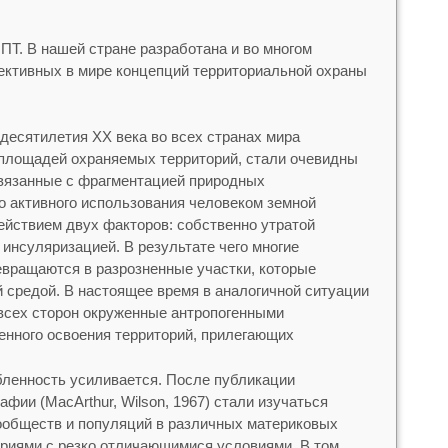
Т. В нашей стране разработана и во многом
ективных в мире концепций территориальной охраны
 десятилетия XX века во всех странах мира
 площадей охраняемых территорий, стали очевидны
вязанные с фрагментацией природных
о активного использования человеком земной
ействием двух факторов: собственно утратой
инсуляризацией. В результате чего многие
вращаются в разрозненные участки, которые
 средой. В настоящее время в аналогичной ситуации
всех сторон окруженные антропогенными
нного освоения территорий, прилегающих
бленность усиливается. После публикации
фии (MacArthur, Wilson, 1967) стали изучаться
обществ и популяций в различных материковых
ориями с резко отличающимися условиями. В том