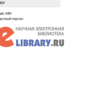
ФУ
айт КФУ
аучный портал