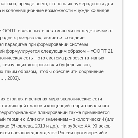
астков, прежде всего, степень их чужеродности для
а и колонизационные возможности «чуждых» видов
м ООПТ, связанных с негативными последствиями от
родных резерватах, является создание
ая парадигма при формировании системы
рий формулируется следующим образом – «ООПТ 21
ологическая сеть – это система репрезентативных
, связующих «островков» и буферных зон,
х таким образом, чтобы обеспечить сохранение
…, 2003).
их странах и регионах мира экологические сети
ставляющей планов и концепций территориального
 территориальном планировании также применяется
ый термин с близким значением – экологический (или
ркас (Яковлева, 2013 и др.). На рубеже XX–XI веков
ихся в «заповедном деле» России противоречий и