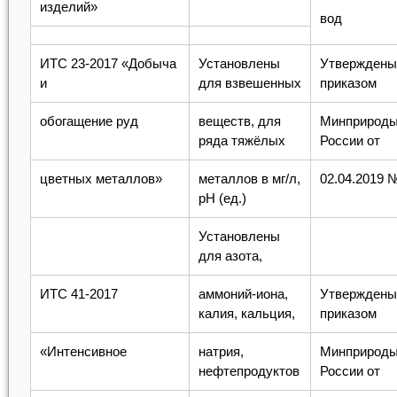
изделий»
вод
ИТС 23-2017 «Добыча
Установлены
Утверждены
и
для взвешенных
приказом
обогащение руд
веществ, для
Минприрод
ряда тяжёлых
России от
цветных металлов»
металлов в мг/л,
02.04.2019 
рН (ед.)
Установлены
для азота,
ИТС 41-2017
аммоний-иона,
Утверждены
калия, кальция,
приказом
«Интенсивное
натрия,
Минприрод
нефтепродуктов
России от