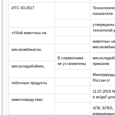
ИТС 43-2017
Технологиче
показатели
утверждены
технологий 
«Убой животных на
животных н
мясокомбин
мясокомбинатах,
В справочнике
мясохладоб
не установлены
приказом
мясохладобойнях,
Минприрод
России от
побочные продукты
11.07.2019 
в мг/дм
для
3
животноводства»
ХПК, БПК5,
взвешенных