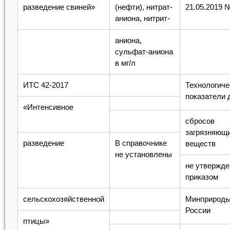
разведение свиней»
(нефти), нитрат-
21.05.2019 
аниона, нитрит-
аниона,
сульфат-аниона
в мг/л
ИТС 42-2017
Технологиче
показатели 
«Интенсивное
сбросов
загрязняющ
разведение
В справочнике
веществ
не установлены
не утвержд
приказом
сельскохозяйственной
Минприрод
России
птицы»