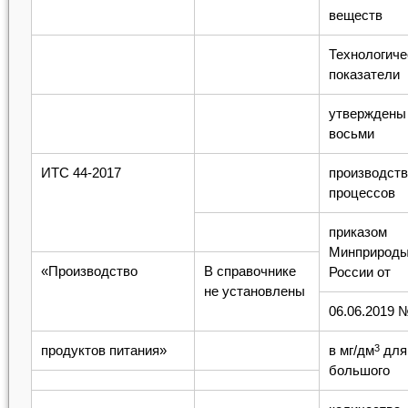
веществ
Технологиче
показатели
утверждены
восьми
ИТС 44-2017
производст
процессов
приказом
Минприрод
«Производство
В справочнике
России от
не установлены
06.06.2019 
продуктов питания»
в мг/дм
для
3
большого