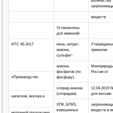
количества
загрязняющ
веществ
Установлены
для аммоний-
ИТС 45-2017
иона, нитрат-
Утверждены
аниона,
приказом
сульфат-
аниона,
Минприрод
фосфатов (по
России от
«Производство
фосфору),
хлорид-аниона
12.04.2019 
(хлоридам),
для восьми
напитков, молока и
ХПК, БПК5,
загрязняющ
взвешенных
веществ в м
молочной продукции»