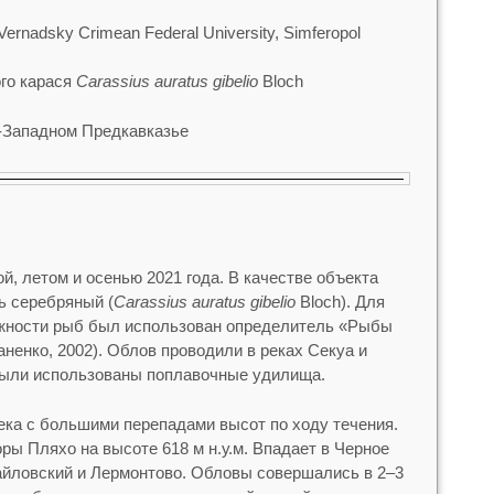
 Vernadsky Crimean Federal University, Simferopol
го карася
Carassius auratus gibelio
Bloch
о-Западном Предкавказье
, летом и осенью 2021 года. В качестве объекта
ь серебряный (
Carassius auratus gibelio
Bloch). Для
жности рыб был использован определитель «Рыбы
ненко, 2002). Облов проводили в реках Секуа и
были использованы поплавочные удилища.
река с большими перепадами высот по ходу течения.
ры Пляхо на высоте 618 м н.у.м. Впадает в Черное
йловский и Лермонтово. Обловы совершались в 2–3