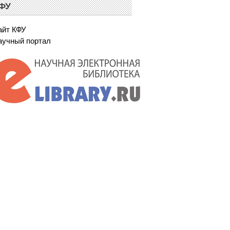
ФУ
айт КФУ
аучный портал