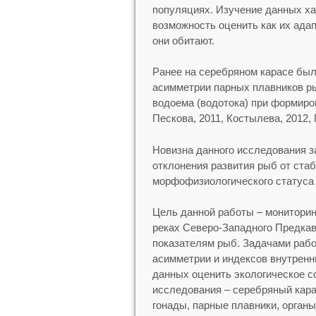
популяциях. Изучение данных хар
возможность оценить как их адап
они обитают.
Ранее на серебряном карасе был
асимметрии парных плавников р
водоема (водотока) при формиро
Пескова, 2011, Костылева, 2012,
Новизна данного исследования з
отклонения развития рыб от стаб
морфофизиологического статуса 
Цель данной работы – мониторинг
реках Северо-Западного Предка
показателям рыб. Задачами раб
асимметрии и индексов внутренн
данных оценить экологическое с
исследования – серебряный кара
гонады, парные плавники, органы