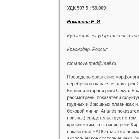
УДК 597.5 : 59.009
Романова Е. И.
Кубанский государственный ун
Краснодар, Россия
romanova.med@mail.ru
Проведено сравнение морфологи
серебряного карася из двух рек 
Кирпили и горной реки Секуа. В 
рассмотрены показатели флукту
грудных и брюшных плавниках и
боковой линии. Анализ показате
признак) свидетельствует о том,
критическим, состояние реки Кир
показателя ЧАПО (частота асимм
экологическое состояние реки Ки