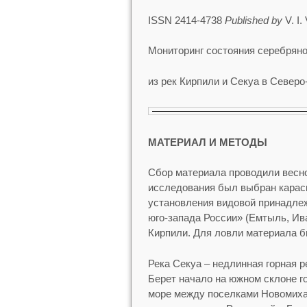
ISSN 2414-4738
Published by
V. I.
Мониторинг состояния серебряно
из рек Кирпили и Секуа в Север
МАТЕРИАЛ И МЕТОДЫ
Сбор материала проводили весной
исследования был выбран карас
установления видовой принадле
юго-запада России» (Емтыль, Ива
Кирпили. Для ловли материала 
Река Секуа – недлинная горная 
Берет начало на южном склоне го
море между поселками Новомиха