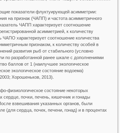
ющие показатели флуктуирующей асимметрии:
ния на признак (ЧАПП) и частота асимметричного
оказатель ЧАПП характеризует соотношение
регистрированной асимметрией, к количеству
ль ЧАПО характеризует соотношение количества
имметричным признаком, к количеству особей в
нений развития рыб от стабильного (условно
ли по разработанной ранее шкале с дополнениями
тво баллов от 1 (наилучшее экологическое
еское экологическое состояние водоема)
003; Хорошеньков, 2013).
рфо-физиологическое состояние некоторых
к сердце, почки, печень, кишечник и гонады
 После взвешивания указанных органов, были
е (для сердца, почек, печени, гонад) и в процентах