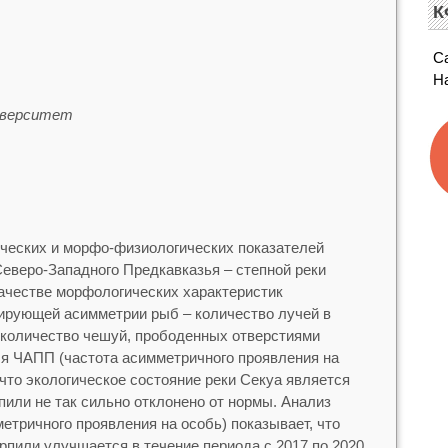
К
С
Н
иверситет
ческих и морфо-физиологических показателей
Северо-Западного Предкавказья – степной реки
качестве морфологических характеристик
ирующей асимметрии рыб – количество лучей в
 количество чешуй, прободенных отверстиями
ля ЧАПП (частота асимметричного проявления на
 что экологическое состояние реки Секуа является
пили не так сильно отклонено от нормы. Анализ
етричного проявления на особь) показывает, что
рпили улучшается в течение периода с 2017 по 2020