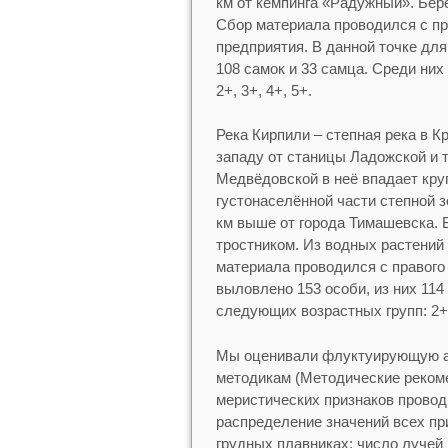
км от кемпинга «Радужный». Бер
Сбор материала проводился с п
предприятия. В данной точке дл
108 самок и 33 самца. Среди ни
2+, 3+, 4+, 5+.
Река Кирпили – степная река в К
западу от станицы Ладожской и 
Медвёдовской в неё впадает круп
густонаселённой части степной 
км выше от города Тимашевска. 
тростником. Из водных растений 
материала проводился с правого
выловлено 153 особи, из них 114
следующих возрастных групп: 2+, 
Мы оценивали флуктуирующую а
методикам (Методические реком
меристических признаков провод
распределение значений всех при
грудных плавниках; число лучей