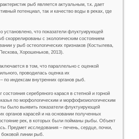
актеристик рыб является актуальным, т.к. дает
тивный потенциал, так и качество воды в реках, где
о установлено, что показатели флуктуирующей
ыб скоррелированы с экологическим состоянием
вании у рыб остеологических признаков (Костылева,
 Пескова, Хорошеньков, 2013).
аключается в том, что параллельно с оценкой
ильного, проводилась оценка их
– по индексам внутренних органов рыб.
 состояния серебряного карася в степной и горной
вказья по морфологическим и морфофизиологическим
оты было выявить показатели флуктуирующей
их органов карасей и на основании полученных
остояние рек, в которых были пойманы рыбы. Объект
сь. Предмет исследования – печень, сердце, почки,
 боковой линии рыб.