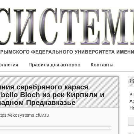
оллегия
Правила для авторов
Контакты
Ж
ния серебряного карася
ibelio Bloch из рек Кирпили и
Вы
падном Предкавказье
А
Н
tps://ekosystems.cfuv.ru