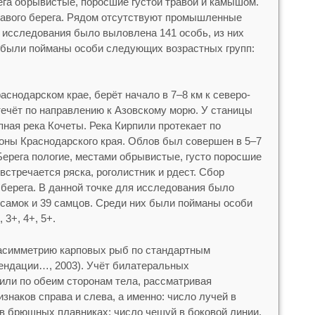
ега обрывистые, поросшие густой травой и камышом.
равого берега. Рядом отсутствуют промышленные
я исследования было выловлена 141 особь, из них
х были пойманы особи следующих возрастных групп:
раснодарском крае, берёт начало в 7–8 км к северо-
течёт по направлению к Азовскому морю. У станицы
ная река Кочеты. Река Кирпили протекает по
зоны Краснодарского края. Облов был совершен в 5–7
Берега пологие, местами обрывистые, густо поросшие
встречается ряска, роголистник и рдест. Сбор
 берега. В данной точке для исследования было
 самок и 39 самцов. Среди них были пойманы особи
3+, 4+, 5+.
симметрию карповых рыб по стандартным
ендации…, 2003). Учёт билатеральных
или по обеим сторонам тела, рассматривая
знаков справа и слева, а именно: число лучей в
 в брюшных плавниках; число чешуй в боковой линии.