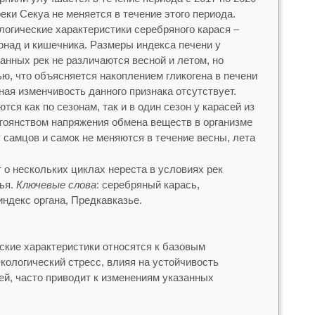
реки Секуа не меняется в течение этого периода.
гические характеристики серебряного карася –
гонад и кишечника. Размеры индекса печени у
анных рек не различаются весной и летом, но
ю, что объясняется накоплением гликогена в печени
ая изменчивость данного признака отсутствует.
ся как по сезонам, так и в один сезон у карасей из
стоянством напряжения обмена веществ в организме
 самцов и самок не меняются в течение весны, лета
 о нескольких циклах нереста в условиях рек
ья.
Ключевые слова
: серебряный карась,
ндекс органа, Предкавказье.
кие характеристики относятся к базовым
кологический стресс, влияя на устойчивость
ей, часто приводит к изменениям указанных