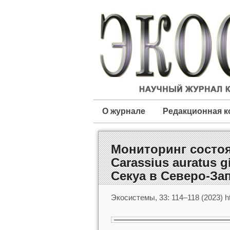
О журнале
Редакционная к
Мониторинг состоя
Carassius auratus g
Секуа в Северо-За
Экосистемы, 33: 114–118 (2023) ht