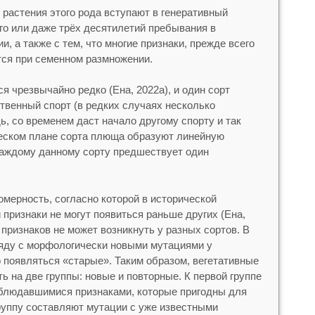
о растения этого рода вступают в генеративный
го или даже трёх десятилетий пребывания в
, а также с тем, что многие признаки, прежде всего
тся при семенном размножении.
 чрезвычайно редко (Ена, 2022а), и один сорт
твенный спорт (в редких случаях несколько
дь, со временем даст начало другому спорту и так
ческом плане сорта плюща образуют линейную
каждому данному сорту предшествует один
мерность, согласно которой в исторической
признаки не могут появиться раньше других (Ена,
 признаков не может возникнуть у разных сортов. В
ряду с морфологически новыми мутациями у
о появляться «старые». Таким образом, вегетативные
ь на две группы: новые и повторные. К первой группе
аблюдавшимися признаками, которые пригодны для
группу составляют мутации с уже известными