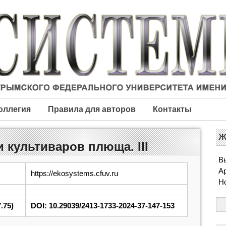
оллегия
Правила для авторов
Контакты
Ж
 культиваров плюща. III
Вы
А
https://ekosystems.cfuv.ru
Н
.75)
DOI: 10.29039/2413-1733-2024-37-147-153