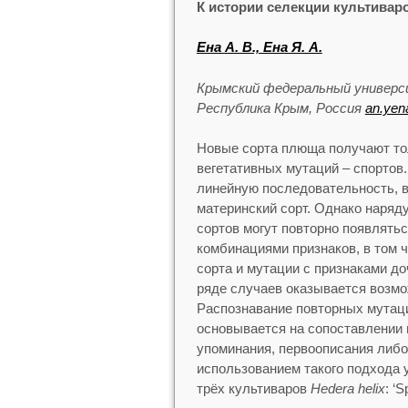
К истории селекции культиваро
Ена А. В., Ена Я. А.
Крымский федеральный универси
Республика Крым, Россия
an.yen
Новые сорта плюща получают тол
вегетативных мутаций – спортов
линейную последовательность, в
материнский сорт. Однако наряд
сортов могут повторно появлять
комбинациями признаков, в том 
сорта и мутации с признаками до
ряде случаев оказывается возмо
Распознавание повторных мутаци
основывается на сопоставлении 
упоминания, первоописания либо
использованием такого подхода 
трёх культиваров
Hedera helix
: ‘S