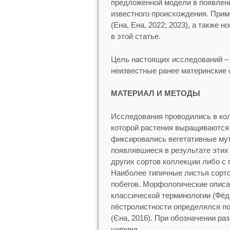
предложенной модели в появлен
известного происхождения. При
(Ена, Ена, 2022; 2023), а также
в этой статье.
Цель настоящих исследований – 
неизвестные ранее материнские 
МАТЕРИАЛ И МЕТОДЫ
Исследования проводились в ко
которой растения выращиваются в
фиксировались вегетативные мут
появлявшиеся в результате этих
других сортов коллекции либо с
Наиболее типичные листья сорто
побегов. Морфологические описа
классической терминологии (Фёдо
пёстролистности определялся п
(Єна, 2016). При обозначении ра
ширина.