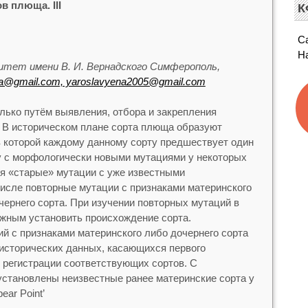
в плюща. III
К
С
Н
тет имени В. И. Вернадского Симферополь,
a@gmail.com, yaroslavyena2005@gmail.com
ько путём выявления, отбора и закрепления
. В историческом плане сорта плюща образуют
 которой каждому данному сорту предшествует один
у с морфологически новыми мутациями у некоторых
ся «старые» мутации с уже известными
числе повторные мутации с признаками материнского
чернего сорта. При изучении повторных мутаций в
жным установить происхождение сорта.
й с признаками материнского либо дочернего сорта
исторических данных, касающихся первого
 регистрации соответствующих сортов. С
установлены неизвестные ранее материнские сорта у
pear Point’