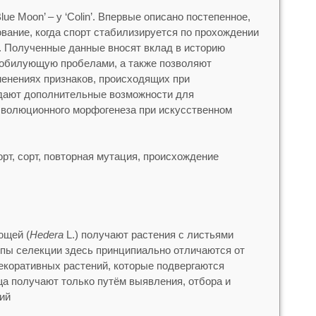
, ‘Blue Moon’ – у ‘Colin’. Впервые описано постепенное,
вание, когда спорт стабилизируется по прохождении
 Полученные данные вносят вклад в историю
зобилующую пробелами, а также позволяют
енениях признаков, происходящих при
 дают дополнительные возможности для
эволюционного морфогенеза при искусственном
рт, сорт, повторная мутация, происхождение
ющей (
Hedera
L.) получают растения с листьями
пы селекции здесь принципиально отличаются от
екоративных растений, которые подвергаются
а получают только путём выявления, отбора и
ий