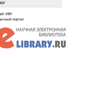
ФУ
айт КФУ
аучный портал