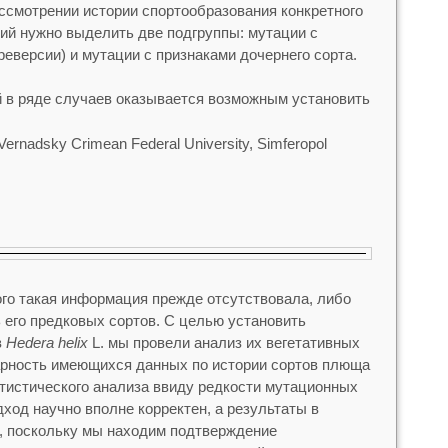
ссмотрении истории спортообразования конкретного
ций нужно выделить две подгруппы: мутации с
реверсии) и мутации с признаками дочернего сорта.
 в ряде случаев оказывается возможным установить
 Vernadsky Crimean Federal University, Simferopol
ого такая информация прежде отсутствовала, либо
 его предковых сортов. С целью установить
в
Hedera helix
L. мы провели анализ их вегетативных
арность имеющихся данных по истории сортов плюща
тистического анализа ввиду редкости мутационных
ход научно вполне корректен, а результаты в
, поскольку мы находим подтверждение