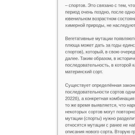
– спортов. Это связано с тем, чт
период очень поздно, после одно
ювенильном возрастном состоянии
химерной природы, не наследую
Вегетативные мутации появляются
плюща может дать за годы единс
спортов), который, в свою очере
далее. Таким образом, в истори
последовательность, в которой 
материнский сорт.
Существует определённая законо
последовательности сортов одни 
2022б), а конкретная комбинация
то же время выявляется, что на
некоторых сортов могут повторн
мутации (спорты) нужно разделит
относятся мутации с ранее не н
описания нового сорта. Вторую 