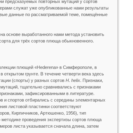
ии предсказуемых повторных мутаций у сортов
мерами служат уже опубликованные нами результаты
 новые данные по рассматриваемой теме, помещённые
на основе выработанного нами метода установить
сорта для трёх сортов плюща обыкновенного.
ллекции плющей «Hederena» в Симферополе, в
 открытом грунте. В течение четверти века здесь
ации (спорты) у разных сортов
H. helix
. Признаки,
 мутаций, тщательно сравнивались с признаками
 признаками, зафиксированными в литературе.
в и спортов отбирались с середины элементарных
ния листовой пластинки соответствуют
ров, Кирпичников, Артюшенко, 1956), тип
о методике проведения экспертизы сортов плюща
змеров листа указывается сначала длина, затем