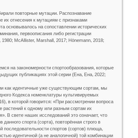
бирали повторные мутации. Распознавание
е их отнесения к мутациям с признаками
рта основывалось на сопоставлении исторических
минания, первоописания либо регистрации
1980; McAllister, Marshall, 2017; Hönemann, 2018;
емся на закономерности спортообразования, которые
ыдущих публикациях этой серии (Ена, Ена, 2022;
и как идентичные уже существующим сортам, мы
одного Кодекса номенклатуры культивируемых
016), в которой говорится: «При рассмотрении вопроса
е растений к одному или разным сортам их
». В свете наших исследований это означает, что
 данного спорта (сорта), повторённая строго в
й последовательности спортов (сортов) плюща,
стью идентичной (а не аналогичной) той комбинации