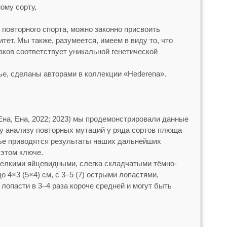
ому сорту,
повторного спорта, можно законно присвоить
тет. Мы также, разумеется, имеем в виду то, что
ков соответствует уникальной генетической
ье, сделаны авторами в коллекции «Hederena».
на, Ена, 2022; 2023) мы продемонстрировали данные
у анализу повторных мутаций у ряда сортов плюща
тье приводятся результаты наших дальнейших
 этом ключе.
елкими яйцевидными, слегка складчатыми тёмно-
4×3 (5×4) см, с 3–5 (7) острыми лопастями,
лопасти в 3–4 раза короче средней и могут быть