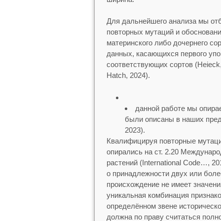
Для дальнейшего анализа мы от
повторных мутаций и обосновани
материнского либо дочернего со
данных, касающихся первого упо
соответствующих сортов (Heieck, 
Hatch, 2024).
данной работе мы опира
были описаны в наших пред
2023).
Квалифицируя повторные мутаци
опирались на ст. 2.20 Междунар
растений (International Code…, 2
о принадлежности двух или боле
происхождение не имеет значения
уникальная комбинация признаков
определённом звене историческо
должна по праву считаться полно