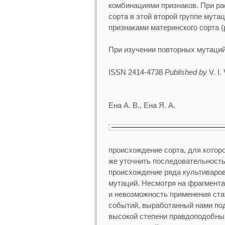
комбинациями признаков. При ра
сорта в этой второй группе мута
признаками материнского сорта (
При изучении повторных мутаций
ISSN 2414-4738
Published by
V. I.
Ена А. В., Ена Я. А.
происхождение сорта, для котор
же уточнить последовательность
происхождение ряда культиваро
мутаций. Несмотря на фрагмент
и невозможность применения ста
событий, выработанный нами под
высокой степени правдоподобны