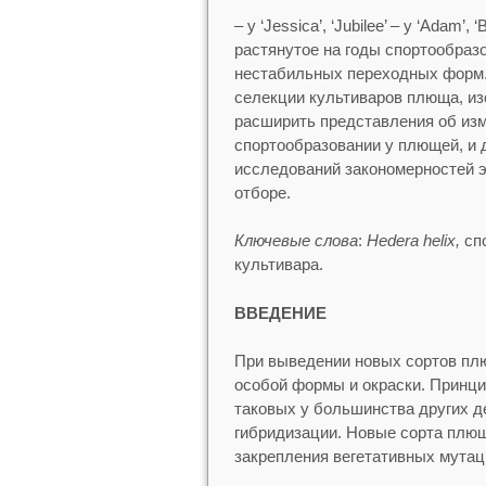
– у ‘Jessica’, ‘Jubilee’ – у ‘Adam’
растянутое на годы спортообразо
нестабильных переходных форм.
селекции культиваров плюща, и
расширить представления об изм
спортообразовании у плющей, и
исследований закономерностей 
отборе.
Ключевые слова
:
Hedera helix,
спо
культивара.
ВВЕДЕНИЕ
При выведении новых сортов пл
особой формы и окраски. Принци
таковых у большинства других д
гибридизации. Новые сорта плющ
закрепления вегетативных мутац