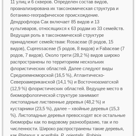
11 улиц и 6 скверов. Определен состав видов,
проанализирована их таксономическая структура и
ботанико-географическое происхождение.
Дендрофлора Сак включает 85 видов и 13
культиваров, относящихся к 63 родам из 33 семейств.
Ведущая роль в таксономической структуре
принадлежит семействам: Rosaceae (8 родов, 15
видов), Cupressaceae (5 родов, 8 видов) и Fabaceae (7
родов, 7 видов). Около трети (28,2 %) видов широко
распространены по территориям нескольких
флористических областей. Далее следуют виды
Средиземноморской (16,5 %), Атлантическо-
Североамериканской (14,1 %) и Восточноазиатской
(12,9 %) флористических областей. Ведущее место в
биоморфологической структуре занимают
листопадные лиственные деревья (48,2 %) и
кустарники (23,5 %), далее – хвойные деревья (15,3
%). Листопадные деревья превосходят все остальные
биоморфы как по видовому разнообразию, так и по
численности. Широко распространены такие деревья,
как
Platanus
×
acerifolia
,
P
.
orientalis
,
Robinia