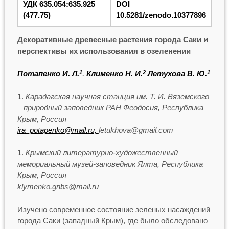
УДК 635.054:635.925
DOI
(477.75)
10.5281/zenodo.10377896
Декоративные древесные растения города Саки и
перспективы их использования в озеленении
Потапенко И. Л.
,
Клименко Н. И.
Летухова В. Ю.
1
2
1
Карадагская научная станция им. Т. И. Вяземского
– природный заповедник РАН Феодосия, Республика
Крым, Россия
ira_potapenko@mail.ru,
letukhova@gmail.com
Крымский литературно-художественный
мемориальный музей-заповедник Ялта, Республика
Крым, Россия
klymenko.gnbs@mail.ru
Изучено современное состояние зеленых насаждений
города Саки (западный Крым), где было обследовано