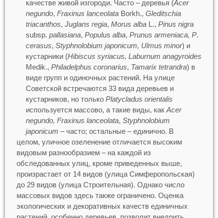
качестве живой изгороди. Часто – деревья (
Acer
negundo
,
Fraxinus lanceolata
Borkh.,
Gleditschia
triacanthos
,
Juglans regia
,
Morus alba
L.,
Pinus nigra
subsp.
pallasiana
,
Populus alba
,
Prunus armeniaca, P
.
cerasus
,
Styphnolobium japonicum, Ulmus minor
) и
кустарники (
Hibiscus syriacus, Laburnum anagyroides
Medik.,
Philadelphus coronarius
,
Tamarix tetrandra
) в
виде групп и одиночных растений. На улице
Советской встречаются 33 вида деревьев и
кустарников, но только
Platycladus orientalis
используется массово, а такие виды, как
Acer
negundo, Fraxinus lanceolata
,
Styphnolobium
japonicum
– часто; остальные – единично. В
целом, уличное озеленение отличается высоким
видовым разнообразием – на каждой из
обследованных улиц, кроме приведенных выше,
произрастает от 14 видов (улица Симферопольская)
до 29 видов (улица Строительная). Однако число
массовых видов здесь также ограничено. Оценка
экологических и декоративных качеств единичных
растений, особенно деревьев, позволит внедрить