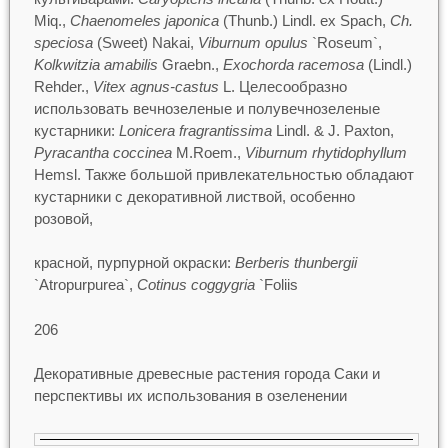
Miq.,
Chaenomeles japonica
(Thunb.) Lindl. ex Spach,
Ch.
speciosa
(Sweet) Nakai,
Viburnum opulus
`Roseum`,
Kolkwitzia amabilis
Graebn.,
Exochorda racemosa
(Lindl.)
Rehder.,
Vitex agnus-castus
L. Целесообразно
использовать вечнозеленые и полувечнозеленые
кустарники:
Lonicera fragrantissima
Lindl. & J. Paxton,
Pyracantha coccinea
M.Roem.,
Viburnum rhytidophyllum
Hemsl. Также большой привлекательностью обладают
кустарники с декоративной листвой, особенно
розовой,
красной, пурпурной окраски:
Berberis thunbergii
`Atropurpurea`,
Cotinus coggygria
`Foliis
206
Декоративные древесные растения города Саки и
перспективы их использования в озеленении