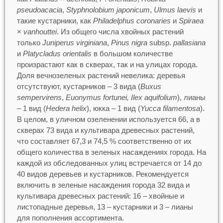
pseudoacacia
,
Styphnolobium japonicum
,
Ulmus laevis
и
такие кустарники, как
Philadelphus coronaries
и
Spiraea
×
vanhouttei
. Из общего числа хвойных растений
только
Juniperus virginiana
,
Pinus nigra
subsp.
pallasiana
и
Platycladus orientalis
в большом количестве
произрастают как в скверах, так и на улицах города.
Доля вечнозеленых растений невелика: деревья
отсутствуют, кустарников – 3 вида (
Buxus
sempervirens
,
Euonymus fortunei, Ilex aquifolium
), лианы
– 1 вид (
Hedera helix
), юкка – 1 вид (
Yucca filamentosa
).
В целом, в уличном озеленении используется 66, а в
скверах 73 вида и культивара древесных растений,
что составляет 67,3 и 74,5 % соответственно от их
общего количества в зеленых насаждениях города. На
каждой из обследованных улиц встречается от 14 до
40 видов деревьев и кустарников. Рекомендуется
включить в зеленые насаждения города 32 вида и
культивара древесных растений: 16 – хвойные и
листопадные деревья, 13 – кустарники и 3 – лианы
для пополнения ассортимента.