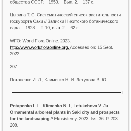
общества СССР. – 1953. – Вып. 2. – 137 с.
Цырина Т. С. Систематический список растительности
госкурорта Саки // Записки Никитского ботанического
сада. – 1928. – Т. 10, вып. 2. – 62 с.
WFO: World Flora Online. 2023.
http://www.worldfloraonline.org.
Accessed on: 15 Sept.
2023.
207
Потапенко И. Л., Клименко Н. И. Летухова В. Ю.
Potapenko I. L., Klimenko N. I., Letukchova V. Ju.
Ornamental arboreal plants in Saki city and prospects
for the landscaping
// Ekosistemy. 2023. Iss. 36. P. 203–
208.