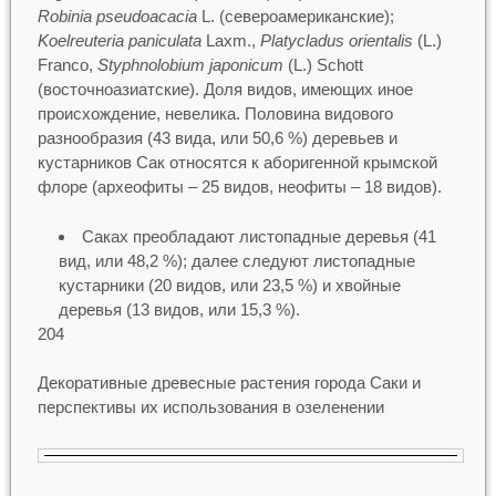
Robinia pseudoacacia
L. (североамериканские);
Koelreuteria paniculata
Laxm.,
Platycladus orientalis
(L.)
Franco,
Styphnolobium japonicum
(L.) Schott
(восточноазиатские). Доля видов, имеющих иное
происхождение, невелика. Половина видового
разнообразия (43 вида, или 50,6 %) деревьев и
кустарников Сак относятся к аборигенной крымской
флоре (археофиты – 25 видов, неофиты – 18 видов).
Саках преобладают листопадные деревья (41
вид, или 48,2 %); далее следуют листопадные
кустарники (20 видов, или 23,5 %) и хвойные
деревья (13 видов, или 15,3 %).
204
Декоративные древесные растения города Саки и
перспективы их использования в озеленении