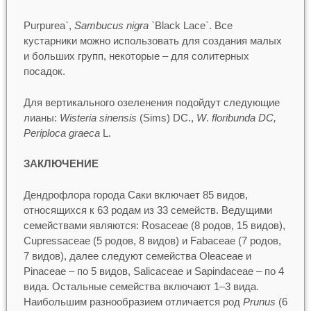
Purpurea`,
Sambucus nigra
`Black Lace`. Все
кустарники можно использовать для создания малых
и больших групп, некоторые – для солитерных
посадок.
Для вертикального озеленения подойдут следующие
лианы:
Wisteria sinensis
(Sims) DC.,
W
.
floribunda DC,
Periploca graeca
L.
ЗАКЛЮЧЕНИЕ
Дендрофлора города Саки включает 85 видов,
относящихся к 63 родам из 33 семейств. Ведущими
семействами являются: Rosaceae (8 родов, 15 видов),
Cupressaceae (5 родов, 8 видов) и Fabaceae (7 родов,
7 видов), далее следуют семейства Oleaceae и
Pinaceae – по 5 видов, Salicaceae и Sapindaceae – по 4
вида. Остальные семейства включают 1–3 вида.
Наибольшим разнообразием отличается род
Prunus
(6