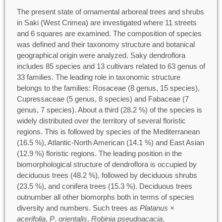
The present state of ornamental arboreal trees and shrubs
in Saki (West Crimea) are investigated where 11 streets
and 6 squares are examined. The composition of species
was defined and their taxonomy structure and botanical
geographical origin were analyzed. Saky dendroflora
includes 85 species and 13 cultivars related to 63 genus of
33 families. The leading role in taxonomic structure
belongs to the families: Rosaceae (8 genus, 15 species),
Cupressaceae (5 genus, 8 species) and Fabaceae (7
genus, 7 species). About a third (28.2 %) of the species is
widely distributed over the territory of several floristic
regions. This is followed by species of the Mediterranean
(16.5 %), Atlantic-North American (14.1 %) and East Asian
(12.9 %) floristic regions. The leading position in the
biomorphological structure of dendroflora is occupied by
deciduous trees (48.2 %), followed by deciduous shrubs
(23.5 %), and conifera trees (15.3 %). Deciduous trees
outnumber all other biomorphs both in terms of species
diversity and numbers. Such trees as
Platanus
×
acerifolia
,
P
.
orientalis
,
Robinia pseudoacacia
,