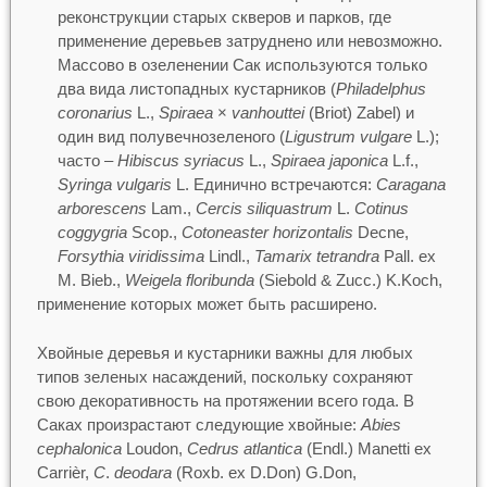
реконструкции старых скверов и парков, где
применение деревьев затруднено или невозможно.
Массово в озеленении Сак используются только
два вида листопадных кустарников (
Philadelphus
coronarius
L.,
Spiraea
×
vanhouttei
(Briot) Zabel) и
один вид полувечнозеленого (
Ligustrum vulgare
L.);
часто –
Hibiscus syriacus
L.,
Spiraea japonica
L.f.,
Syringa vulgaris
L. Единично встречаются:
Caragana
arborescens
Lam.,
Cercis siliquastrum
L.
Cotinus
coggygria
Scop.,
Cotoneaster horizontalis
Decne,
Forsythia viridissima
Lindl.,
Tamarix tetrandra
Pall. ex
M. Bieb.,
Weigela floribunda
(Siebold & Zucc.) K.Koch,
применение которых может быть расширено.
Хвойные деревья и кустарники важны для любых
типов зеленых насаждений, поскольку сохраняют
свою декоративность на протяжении всего года. В
Саках произрастают следующие хвойные:
Abies
cephalonica
Loudon,
Cedrus atlantica
(Endl.) Manetti ex
Carrièr,
C
.
deodara
(Roxb. ex D.Don) G.Don,