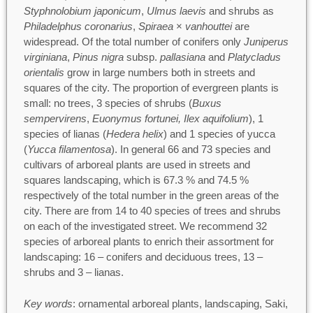
Styphnolobium japonicum
,
Ulmus laevis
and shrubs as
Philadelphus coronarius
,
Spiraea
×
vanhouttei
are
widespread. Of the total number of conifers only
Juniperus
virginiana
,
Pinus nigra
subsp.
pallasiana
and
Platycladus
orientalis
grow in large numbers both in streets and
squares of the city. The proportion of evergreen plants is
small: no trees, 3 species of shrubs (
Buxus
sempervirens
,
Euonymus fortunei, Ilex aquifolium
), 1
species of lianas (
Hedera helix
) and 1 species of yucca
(
Yucca filamentosa
). In general 66 and 73 species and
cultivars of arboreal plants are used in streets and
squares landscaping, which is 67.3 % and 74.5 %
respectively of the total number in the green areas of the
city. There are from 14 to 40 species of trees and shrubs
on each of the investigated street. We recommend 32
species of arboreal plants to enrich their assortment for
landscaping: 16 – conifers and deciduous trees, 13 –
shrubs and 3 – lianas.
Key words
: ornamental arboreal plants, landscaping, Saki,