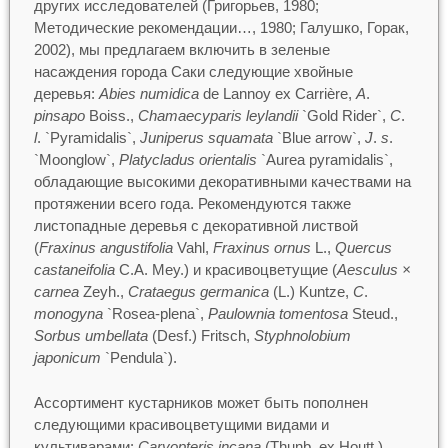
других исследователей (Григорьев, 1980;
Методические рекомендации…, 1980; Галушко, Горак,
2002), мы предлагаем включить в зеленые
насаждения города Саки следующие хвойные
деревья:
Abies numidica
de Lannoy ex Carrière,
A
.
pinsapo
Boiss.,
Chamaecyparis leylandii
`Gold Rider`,
C
.
l
. `Pyramidalis`,
Juniperus squamata
`Blue arrow`,
J
.
s
.
`Moonglow`,
Platycladus orientalis
`Aurea pyramidalis`,
обладающие высокими декоративными качествами на
протяжении всего года. Рекомендуются также
листопадные деревья с декоративной листвой
(
Fraxinus angustifolia
Vahl,
Fraxinus ornus
L.,
Quercus
castaneifolia
C.A. Mey.) и красивоцветущие (
Aesculus ×
carnea
Zeyh.,
Crataegus germanica
(L.) Kuntze,
C
.
monogyna
`Rosea-plena`,
Paulownia tomentosa
Steud.,
Sorbus umbellata
(Desf.) Fritsch,
Styphnolobium
japonicum
`Pendula`).
Ассортимент кустарников может быть пополнен
следующими красивоцветущими видами и
культиварами:
Caryopteris incana
(Thunb. ex Houtt.)