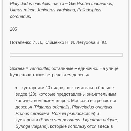
Platycladus orientalis
; часто –
Gleditschia triacanthos,
Ulmus minor
,
Juniperus virginiana
,
Philadelphus
coronarius,
205
Потапенко И. Л., Клименко Н. И. Летухова В. Ю.
Spiraea
×
vanhouttei
; остальные – единично. На улице
Кузнецова также встречаются деревья
кустарники 40 видов, но значительно больше
видов (23), которые представлены значительным
количеством экземпляров. Массово встречаются
деревья (
Platanus orientalis
,
Platycladus orientalis
,
Prunus cerasifera
,
Robinia pseudoacacia
) и
кустарники (
Buxus sempervirens
,
Ligustrum vulgare
,
Syringa vulgaris
), которые используются здесь в