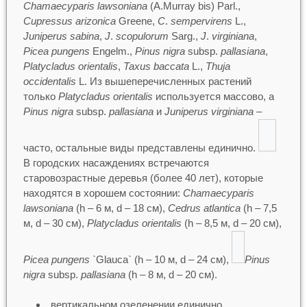
Chamaecyparis lawsoniana
(A.Murray bis) Parl.,
Cupressus arizonica
Greene,
C
.
sempervirens
L.,
Juniperus sabina
,
J
.
scopulorum
Sarg.,
J
.
virginiana
,
Picea pungens
Engelm.,
Pinus nigra
subsp.
pallasiana
,
Platycladus orientalis
,
Taxus baccata
L.,
Thuja
occidentalis
L. Из вышеперечисленных растений
только
Platycladus orientalis
используется массово, а
Pinus nigra
subsp.
pallasiana
и
Juniperus virginiana
–
часто, остальные виды представлены единично.
В городских насаждениях встречаются
старовозрастные деревья (более 40 лет), которые
находятся в хорошем состоянии:
Chamaecyparis
lawsoniana
(h – 6 м, d – 18 см),
Cedrus atlantica
(h – 7,5
м, d – 30 см),
Platycladus orientalis
(h – 8,5 м, d – 20 см),
Picea pungens
`Glauca` (h – 10 м, d – 24 см),
Pinus
nigra
subsp.
pallasiana
(h – 8 м, d – 20 см).
вертикальном озеленении единично