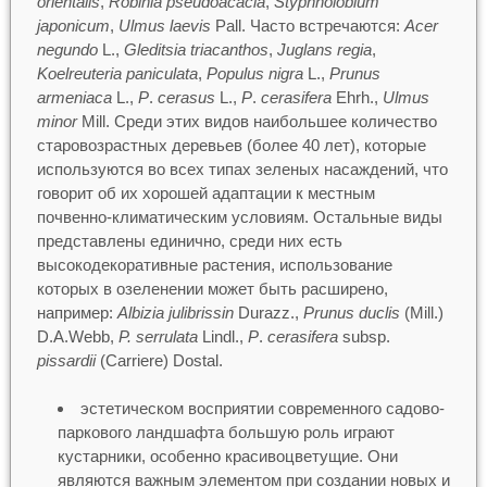
orientalis
,
Robinia pseudoacacia
,
Styphnolobium
japonicum
,
Ulmus laevis
Pall. Часто встречаются:
Acer
negundo
L.,
Gleditsia triacanthos
,
Juglans regia
,
Koelreuteria paniculata
,
Populus nigra
L.,
Prunus
armeniaca
L.,
P
.
cerasus
L.,
P
.
cerasifera
Ehrh.,
Ulmus
minor
Mill. Среди этих видов наибольшее количество
старовозрастных деревьев (более 40 лет), которые
используются во всех типах зеленых насаждений, что
говорит об их хорошей адаптации к местным
почвенно-климатическим условиям. Остальные виды
представлены единично, среди них есть
высокодекоративные растения, использование
которых в озеленении может быть расширено,
например:
Albizia julibrissin
Durazz.,
Prunus duclis
(Mill.)
D.A.Webb,
P. serrulata
Lindl.,
P
.
cerasifera
subsp.
pissardii
(Carriere) Dostal.
эстетическом восприятии современного садово-
паркового ландшафта большую роль играют
кустарники, особенно красивоцветущие. Они
являются важным элементом при создании новых и