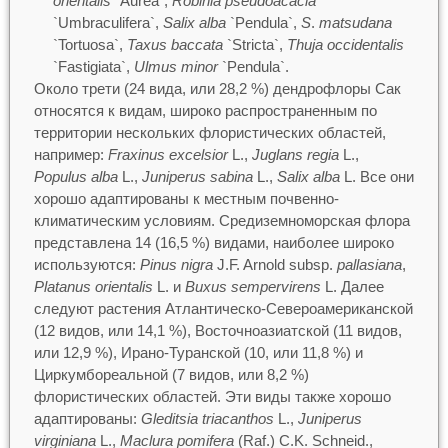
orientalis
`Aurea`,
Robinia pseudoacacia
`Umbraculifera`,
Salix alba
`Pendula`,
S
.
matsudana
`Tortuosa`,
Taxus baccata
`Stricta`,
Thuja occidentalis
`Fastigiata`,
Ulmus minor
`Pendula`.
Около трети (24 вида, или 28,2 %) дендрофлоры Сак
относятся к видам, широко распространенным по
территории нескольких флористических областей,
например:
Fraxinus excelsior
L.,
Juglans regia
L.,
Populus аlba
L.,
Juniperus sabina
L.,
Salix alba
L. Все они
хорошо адаптированы к местным почвенно-
климатическим условиям. Средиземноморская флора
представлена 14 (16,5 %) видами, наиболее широко
используются:
Pinus nigra
J.F. Arnold subsp.
pallasiana
,
Platanus orientalis
L. и
Buxus sempervirens
L. Далее
следуют растения Атлантическо-Североамериканской
(12 видов, или 14,1 %), Восточноазиатской (11 видов,
или 12,9 %), Ирано-Туранской (10, или 11,8 %) и
Циркумбореальной (7 видов, или 8,2 %)
флористических областей. Эти виды также хорошо
адаптированы:
Gleditsia triacanthos
L.,
Juniperus
virginiana
L.,
Maclura pomifera
(Raf.) C.K. Schneid.,