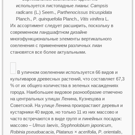
используется листопадные лианы:
Campsis
radicans
(L.) Seem.,
Parthenocissus tricuspidata
Planch.,
P
.
quinquefolia
Planch.,
Vitis vinifera
L.
Их ассортимент следует расширить, поскольку в
современном ландшафтном дизайне
многофункциональные элементы вертикального
озеленения с применением различных лиан
становятся все более актуальными.
В уличном озеленении используется 66 видов и
культиваров древесных растений, что составляет 67,3
% от их общего количества в зеленых насаждениях
города. Наибольшее видовое разнообразие отмечено
на центральных улицах Ленина, Кузнецова и
Советской. На улице Ленина произрастают деревья и
кустарники 40 видов, но только 11 из них массово и
часто встречаются в виде групп и линейных посадок:
массово –
Ulmus laevis
,
Styphnolobium japonicum
,
Robinia pseudoacacia
,
Platanus
×
acerifolia
,
P
.
orientalis
,