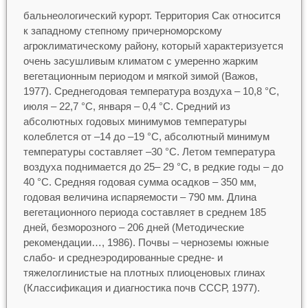
бальнеологический курорт. Территория Сак относится
к западному степному причерноморскому
агроклиматическому району, который характеризуется
очень засушливым климатом с умеренно жарким
вегетационным периодом и мягкой зимой (Важов,
1977). Среднегодовая температура воздуха – 10,8 °С,
июля – 22,7 °С, января – 0,4 °С. Средний из
абсолютных годовых минимумов температуры
колеблется от –14 до –19 °С, абсолютный минимум
температуры составляет –30 °С. Летом температура
воздуха поднимается до 25– 29 °С, в редкие годы – до
40 °С. Средняя годовая сумма осадков – 350 мм,
годовая величина испаряемости – 790 мм. Длина
вегетационного периода составляет в среднем 185
дней, безморозного – 206 дней (Методические
рекомендации…, 1986). Почвы – черноземы южные
слабо- и среднеэродированные средне- и
тяжелоглинистые на плотных плиоценовых глинах
(Классификация и диагностика почв СССР, 1977).