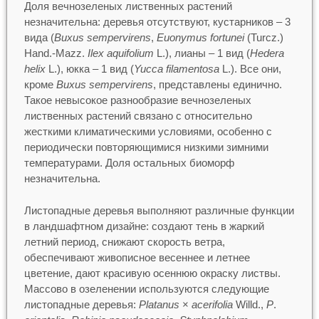
Доля вечнозеленых лиственных растений
незначительна: деревья отсутствуют, кустарников – 3
вида (
Buxus sempervirens
,
Euonymus fortunei
(Turcz.)
Hand.-Mazz.
Ilex aquifolium
L.), лианы – 1 вид (
Hedera
helix
L.), юкка – 1 вид (
Yucca filamentosa
L.). Все они,
кроме
Buxus sempervirens
, представлены единично.
Такое невысокое разнообразие вечнозеленых
лиственных растений связано с относительно
жесткими климатическими условиями, особенно с
периодически повторяющимися низкими зимними
температурами. Доля остальных биоморф
незначительна.
Листопадные деревья выполняют различные функции
в ландшафтном дизайне: создают тень в жаркий
летний период, снижают скорость ветра,
обеспечивают живописное весеннее и летнее
цветение, дают красивую осеннюю окраску листвы.
Массово в озеленении используются следующие
листопадные деревья:
Platanus
×
acerifolia
Willd.,
P
.