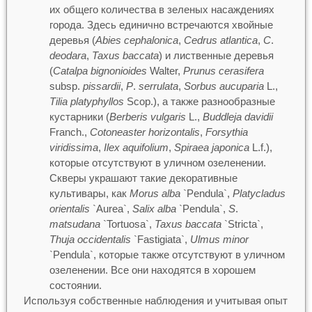
их общего количества в зеленых насаждениях
города. Здесь единично встречаются хвойные
деревья (
Abies cephalonica
,
Cedrus atlantica
,
C
.
deodara
,
Taxus baccata
) и лиственные деревья
(
Catalpa bignonioides
Walter,
Prunus cerasifera
subsp.
pissardii
,
P
.
serrulata
,
Sorbus aucuparia
L.,
Tilia platyphyllos
Scop.), а также разнообразные
кустарники (
Berberis vulgaris
L.,
Buddleja davidii
Franch.,
Cotoneaster horizontalis
,
Forsythia
viridissima
,
Ilex aquifolium
,
Spiraea japonica
L.f.),
которые отсутствуют в уличном озеленении.
Скверы украшают такие декоративные
культивары, как
Morus alba
`Pendula`,
Platycladus
orientalis
`Aurea`,
Salix alba
`Pendula`,
S
.
matsudana
`Tortuosa`,
Taxus baccata
`Stricta`,
Thuja occidentalis
`Fastigiata`,
Ulmus minor
`Pendula`, которые также отсутствуют в уличном
озеленении. Все они находятся в хорошем
состоянии.
Используя собственные наблюдения и учитывая опыт