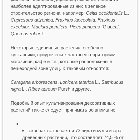
наиболее адаптированные из них в зеленое
строительство региона, например:
Celtis occidentalis
L.,
Cupressus arizonica
,
Fraxinus lanceolata
,
Fraxinus
excelsior
,
Maclura pomifera
,
Picea pungens
`Glauca`,
Quercus robur
L.
Некоторые единичные растения, особенно
кустарники, приурочены к частным территориям
магазинов, кафе и т.п., которые расположены в
пешеходной зоне улиц. К таковым относятся:
Caragana arborescens
,
Lonicera tatarica
L.,
Sambucus
nigra
L.,
Ribes aureum
Pursh и другие.
Подобный опыт культивирования декоративных
растений также следует принимать во внимание.
скверах встречается 73 вида и культивара
древесных растений, что составляет 74,5 % от