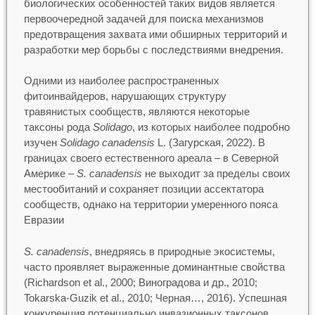
биологических особенностей таких видов является
первоочередной задачей для поиска механизмов
предотвращения захвата ими обширных территорий и
разработки мер борьбы с последствиями внедрения.
Одними из наиболее распространенных
фитоинвайдеров, нарушающих структуру
травянистых сообществ, являются некоторые
таксоны рода
Solidago
, из которых наиболее подробно
изучен
Solidago canadensis
L. (Загурская, 2022). В
границах своего естественного ареала – в Северной
Америке –
S. canadensis
не выходит за пределы своих
местообитаний и сохраняет позиции ассектатора
сообществ, однако на территории умеренного пояса
Евразии
S. canadensis
, внедряясь в природные экосистемы,
часто проявляет выраженные доминантные свойства
(Richardson et al., 2000; Виноградова и др., 2010;
Tokarska-Guzik et al., 2010; Черная…, 2016). Успешная
конкуренция потенциально инвазионных таксонов