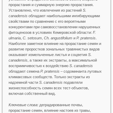
прорастания и суммарную энергию прорастания.
Установлено, что извлечения из растений
S.
canadensis
обладают наибольшими ингибирующими
свойствами по сравнению с его вероятными
конкурентами при самовосстановлении нарушенных
фитоценозов в условиях Кемеровской области:
F.
ulmaria
,
C. setosum
,
Ch. angustifolium
и
P. pratensis
.
Наиболее заметное влияние на прорастание семян и
развитие проростков зональных травянистых видов
оказывают измельченные листья и соцветия
S.
canadensis
, а также их экстракты, а максимальной
восприимчивостью к воздействию
S. canadensis
обладают семена
P. pratensis
– содоминанта луговых
климаксовых сообществ. Только экстракты из
надземной части
S. canadensis
подавляли
жизнеспособность семян всех тест-объектов,
включая собственный вид.
Ключевые слова
: деградированные почвы,
прорастание семян, влияние настоев из травы,