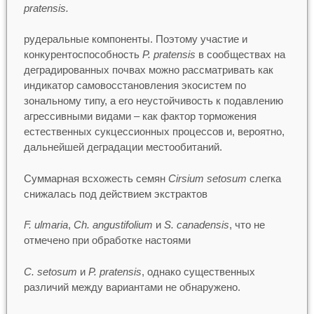
pratensis.
рудеральные компоненты. Поэтому участие и
конкурентоспособность
P. pratensis
в сообществах на
деградированных почвах можно рассматривать как
индикатор самовосстановления экосистем по
зональному типу, а его неустойчивость к подавлению
агрессивными видами – как фактор торможения
естественных сукцессионных процессов и, вероятно,
дальнейшей деградации местообитаний.
Суммарная всхожесть семян
Cirsium setosum
слегка
снижалась под действием экстрактов
F. ulmaria
,
Ch. angustifolium
и
S. canadensis
, что не
отмечено при обработке настоями
C. setosum
и
P. pratensis
, однако существенных
различий между вариантами не обнаружено.