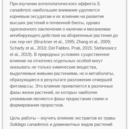
При изучении аллелопатического эффекта
S.
canadensis
наибольшее внимание уделяется
корневым эксудатам и их влиянию на развитие
высших растений и почвенной биоты, однако
однозначного заключения о наличии и механизмах
ингибирующего действия на аборигенные растения до
сих пор нет (Bruckner et al., 1995; Zhang et al., 2009;
Scharfy et al., 2010; Del Fabbro, Prati, 2015; Stefanowicz
et al., 2019). В природных условиях существенное
влияние на отногенез отдельных особей могут
оказывать не только химические вещества,
выделяемые живыми растениями, но и метаболиты,
образующиеся в результате разложения отмершей
фитомассы. Это влияние проявляется в различные
фазы жизни растений, из которых наиболее
уязвимыми являются фазы прорастания семян и
формирования проростков.
Цель работы – изучить влияние экстрактов из травы
Solidago canadensis
и доминантных видов растений