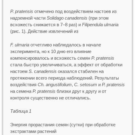
P. pratensis
отмечено под воздействием настоев из
надземной части
Solidago canadensis
(при этом
всхожесть снижается в 7–8 раз) и
Filipendula ulmaria
(рис. 1). Действие извлечений из
F. ulmaria
отчетливо наблюдалось в начале
эксперимента, но к 10 дню его влияние
компенсировалось и всхожесть семян
P. pratensis
стала быстро увеличиваться, а эффект от обработки
настоем
S. canadensis
оказался стабилен на
протяжении всего периода наблюдений. Результаты
воздействия
Ch. angustifolium
,
C. setosum
и
P. pratensis
на семена
P. pratensis
близки друг к другу и от
контроля существенно не отличались.
Таблица 1
Энергия прорастания семян (сутки) при обработке
экстрактами растений