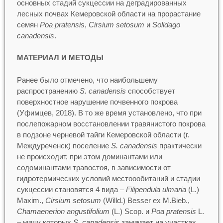
основных стадий сукцессии на деградированных
лесных почвах Кемеровской области на прорастание
семян
Poa pratensis
,
Cirsium setosum
и
Solidago
canadensis
.
МАТЕРИАЛ И МЕТОДЫ
Ранее было отмечено, что наибольшему
распространению
S. canadensis
способствует
поверхностное нарушение почвенного покрова
(Уфимцев, 2018). В то же время установлено, что при
послепожарном восстановлении травянистого покрова
в подзоне черневой тайги Кемеровской области (г.
Междуреченск) поселение
S. canadensis
практически
не происходит, при этом доминантами или
содоминантами травостоя, в зависимости от
гидротермических условий местоообитаний и стадии
сукцессии становятся 4 вида –
Filipendula ulmaria
(L.)
Maxim.,
Cirsium setosum
(Willd.) Besser ex M.Bieb.,
Chamaenerion angustifolium
(L.) Scop. и
Poa pratensis
L.
– нишу которых
S. canadensis
занимает на участках,