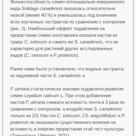
Жизнеспособность семян потенциально инвазионного
вида
Solidago canadensis
оказалась относительно
низкой (менее 40 %) и уменьшалась под влиянием
всех изученных экстрактов по сравнению с контролем
(рис. 2). Наибольший эффект подавления на
прорастание семян золотарника оказали настои из
травы
C. setosum
и самого же
S. canadensis
, что не
характерно для растений других исследованных
видов (
C. setosum
и
P. pratensis
).
Ранее нами было установлено, что водные экстракты
из надземной части
S. canadensis
и
F. ulmaria
статистически значимо подавляли развитие
семян
Lepidium sativum
L. При этом добавление
настоя
F. ulmaria
снижало всхожесть почти в 3 раза по
сравнению с контролем, а воздействие
S. canadensis
только на 1/3. Настои
C. setosum
,
Ch. angustifolium
и
P.
pratensis
не оказывали существенного влияния на
всхожесть и энергию прорастания этой тест-культуры
(Zagurskaya, Ufimtsev, 2021).