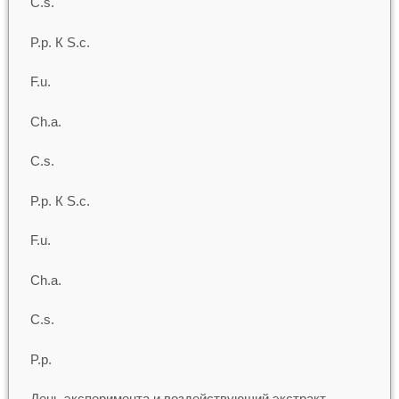
C.s.
P.p. К S.c.
F.u.
Ch.a.
C.s.
P.p. К S.c.
F.u.
Ch.a.
C.s.
P.p.
День эксперимента и воздействующий экстракт