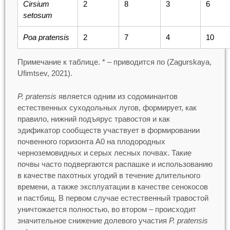
Cirsium
2
8
3
6
setosum
Poa pratensis
2
7
4
10
Примечание к таблице. * – приводится по (Zagurskaya,
Ufimtsev, 2021).
P. pratensis
является одним из содоминантов
естественных суходольных лугов, формирует, как
правило, нижний подъярус травостоя и как
эдификатор сообществ участвует в формировании
почвенного горизонта А0 на плодородных
черноземовидных и серых лесных почвах. Такие
почвы часто подвергаются распашке и использованию
в качестве пахотных угодий в течение длительного
времени, а также эксплуатации в качестве сенокосов
и пастбищ. В первом случае естественный травостой
уничтожается полностью, во втором – происходит
значительное снижение долевого участия
P. pratensis