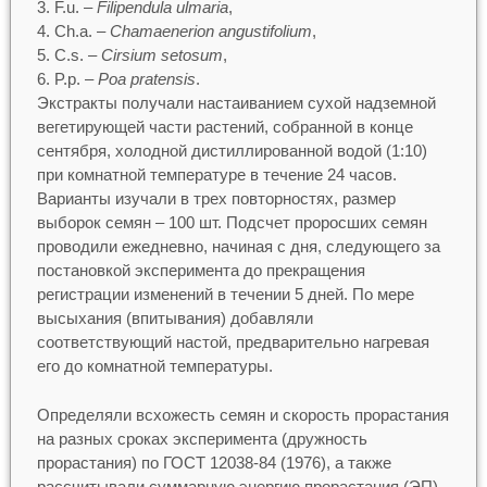
F.u. –
Filipendula ulmaria
,
Ch.a. –
Chamaenerion angustifolium
,
C.s. –
Cirsium setosum
,
P.p. –
Poa pratensis
.
Экстракты получали настаиванием сухой надземной
вегетирующей части растений, собранной в конце
сентября, холодной дистиллированной водой (1:10)
при комнатной температуре в течение 24 часов.
Варианты изучали в трех повторностях, размер
выборок семян – 100 шт. Подсчет проросших семян
проводили ежедневно, начиная с дня, следующего за
постановкой эксперимента до прекращения
регистрации изменений в течении 5 дней. По мере
высыхания (впитывания) добавляли
соответствующий настой, предварительно нагревая
его до комнатной температуры.
Определяли всхожесть семян и скорость прорастания
на разных сроках эксперимента (дружность
прорастания) по ГОСТ 12038-84 (1976), а также
рассчитывали суммарную энергию прорастания (ЭП)