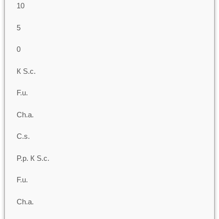
10
5
0
К S.c.
F.u.
Ch.a.
C.s.
P.p. К S.c.
F.u.
Ch.a.