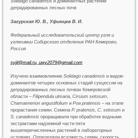
Solidago canadensis
и доминантных растений
деградированных лесных почв
Загурская Ю. В., Уфимцев В. И.
Федеральный исследовательский центр угля и
углехимии Сибирского отделения РАН Кемерово,
Россия
syjil@mail.ru,
uwy2079@gmail.com
Изучено взаимовлияние
Solidago canadensis
и видов-
доминантов четырех основных стадий сукцессии на
деградированных лесных почвах Кемеровской
области –
Filipendula ulmaria
,
Cirsium setosum
,
Chamaenerion angustifolium
и
Poa pratensis
– на этапе
прорастания семян. Семена
P. pratensis
,
C. setosum
и
S. canadensis
проращивали при обработке водными
экстрактами надземной части пяти
вышеперечисленных растений в лабораторных
условиях. Определяли всхожесть семян, скорость