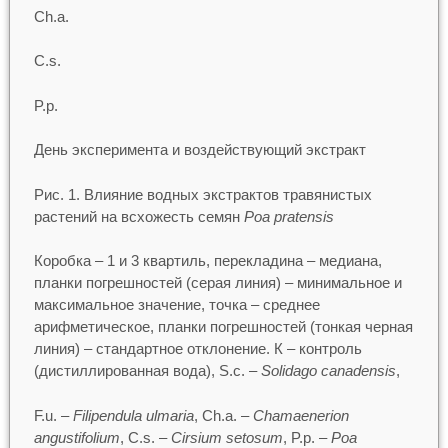
Ch.a.
C.s.
P.p.
День эксперимента и воздействующий экстракт
Рис. 1. Влияние водных экстрактов травянистых
растений на всхожесть семян
Poa pratensis
Коробка – 1 и 3 квартиль, перекладина – медиана,
планки погрешностей (серая линия) – минимальное и
максимальное значение, точка – среднее
арифметическое, планки погрешностей (тонкая черная
линия) – стандартное отклонение. К – контроль
(дистиллированная вода), S.c. –
Solidago canadensis
,
F.u. –
Filipendula ulmaria
, Ch.a. –
Chamaenerion
angustifolium
, C.s. –
Cirsium setosum
, P.p. –
Poa