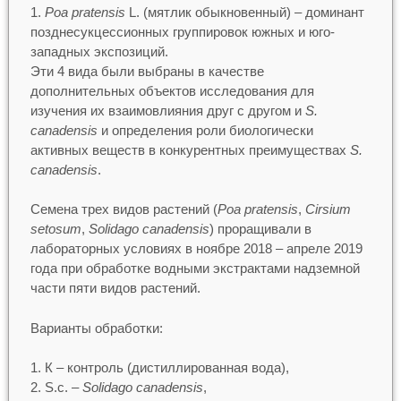
Poa pratensis
L. (мятлик обыкновенный) – доминант
позднесукцессионных группировок южных и юго-
западных экспозиций.
Эти 4 вида были выбраны в качестве
дополнительных объектов исследования для
изучения их взаимовлияния друг с другом и
S.
canadensis
и определения роли биологически
активных веществ в конкурентных преимуществах
S.
canadensis
.
Семена трех видов растений (
Poa pratensis
,
Cirsium
setosum
,
Solidago canadensis
) проращивали в
лабораторных условиях в ноябре 2018 – апреле 2019
года при обработке водными экстрактами надземной
части пяти видов растений.
Варианты обработки:
К – контроль (дистиллированная вода),
S.c. –
Solidago canadensis
,