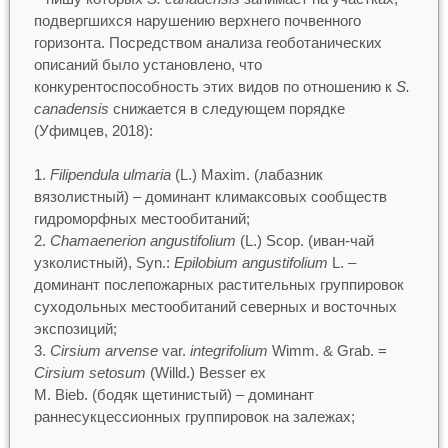
подвергшихся нарушению верхнего почвенного
горизонта. Посредством анализа геоботанических
описаний было установлено, что
конкурентоспособность этих видов по отношению к
S.
canadensis
снижается в следующем порядке
(Уфимцев, 2018):
Filipendula ulmaria
(L.) Maxim. (лабазник
вязолистный) – доминант климаксовых сообществ
гидроморфных местообитаний;
Chamaenerion angustifolium
(L.) Scop. (иван-чай
узколистный), Syn.:
Epilobium angustifolium
L. –
доминант послепожарных растительных группировок
суходольных местообитаний северных и восточных
экспозиций;
Cirsium arvense
var.
integrifolium
Wimm. & Grab. =
Cirsium setosum
(Willd.) Besser ex
M. Bieb. (бодяк щетинистый) – доминант
раннесукцессионных группировок на залежах;