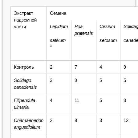
Экстракт
Семена
надземной
Lepidium
Poa
Cirsium
Solida
части
pratensis
sativum
setosum
canade
*
Контроль
2
7
4
9
Solidago
3
9
5
5
canadensis
Filipendula
4
11
5
9
ulmaria
Chamaenerion
2
8
3
12
angustifolium