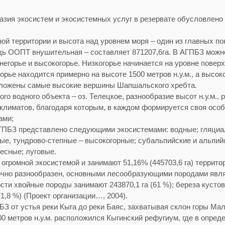
азия экосистем и экосистемных услуг в резервате обусловлен
й территории и высота над уровнем моря – один из главных п
дь ООПТ внушительная – составляет 871207,6га. В АГПБЗ можн
негорье и высокогорье. Низкогорье начинается на уровне поверх
горье находится примерно на высоте 1500 метров н.у.м., а высо
положены самые высокие вершины Шапшальского хребта.
о водного объекта – оз. Телецкое, разнообразие высот н.у.м.,
климатов, благодаря которым, в каждом формируется своя особ
ами;
ПБЗ представлено следующими экосистемами: водные; гляциа
ые, тундрово-степные – высокогорные; субальпийские и альпий
есные; луговые.
огромной экосистемой и занимают 51,16% (445703,6 га) террит
чно разнообразен, основными лесообразующими породами являю
сти хвойные породы занимают 243870,1 га (61 %); береза кустовая
(1,8 %) (Проект организации…, 2004).
БЗ от устья реки Кыга до реки Баяс, захватывая склон горы 
000 метров н.у.м. расположился Кыгинский рефугиум, где в опр