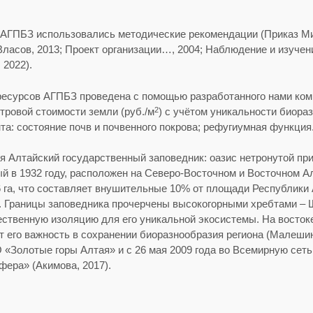
 АГПБЗ использовались методические рекомендации (Приказ М
Власов, 2013; Проект организации…, 2004; Наблюдение и изучен
2022).
ресурсов АГПБЗ проведена с помощью разработанного нами ком
тровой стоимости земли (руб./м
) с учётом уникальности биора
2
а: состояние почв и почвенного покрова; рефугиумная функция
 Алтайский государственный заповедник: оазис нетронутой при
й в 1932 году, расположен на Северо-Восточном и Восточном А
 га, что составляет внушительные 10% от площади Республики 
а. Границы заповедника прочерчены высокогорными хребтами –
ественную изоляцию для его уникальной экосистемы. На востоке
т его важность в сохранении биоразнообразия региона (Малешин,
Золотые горы Алтая» и с 26 мая 2009 года во Всемирную сеть
ера» (Акимова, 2017).