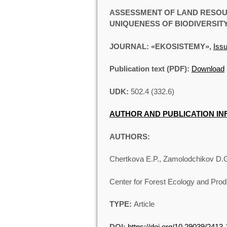
ASSESSMENT OF LAND RESOUR
UNIQUENESS OF BIODIVERSIT
JOURNAL: «EKOSISTEMY»,
Issu
Publication text (PDF):
Download
UDK:
502.4 (332.6)
AUTHOR AND PUBLICATION I
AUTHORS:
Chertkova E.P., Zamolodchikov D.
Center for Forest Ecology and Pro
TYPE:
Article
DOI:
https://doi.org/10.29039/241