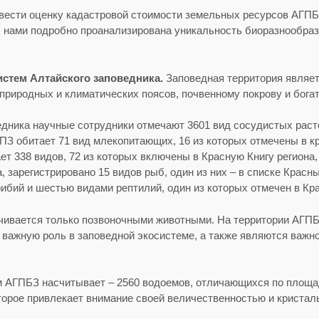
вести оценку кадастровой стоимости земельных ресурсов АГПБ
ами подробно проанализирована уникальность биоразнообрази
истем Алтайского заповедника.
Заповедная территория являе
природных и климатических поясов, почвенному покрову и бога
едника научные сотрудники отмечают 3601 вид сосудистых расте
ГПЗ обитает 71 вид млекопитающих, 16 из которых отмечены в к
т 338 видов, 72 из которых включены в Красную Книгу региона, 
 зарегистрировано 15 видов рыб, один из них – в списке Красн
бий и шестью видами рептилий, один из которых отмечен в Кра
ичивается только позвоночными животными. На территории АГПБ
 важную роль в заповедной экосистеме, а также являются важ
м АГПБЗ насчитывает – 2560 водоемов, отличающихся по площа
оторое привлекает внимание своей величественностью и кристал