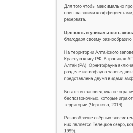
Для того чтобы максимально про
повышающими коэффициентами, н
резервата.
Ценность и уникальность экос
благодаря своему разнообразию 
На территории Алтайского запов
Красную книгу РФ. В границах А
Алтай (РА). Орнитофауна включае
разделе ихтиофауна заповедника,
представлена двумя видами амфи
Богатство заповедника не огран
беспозвоночных, которые играют
территории (Черткова, 2019).
Разнообразие озёрных экосисте
них является Телецкое озеро, к
1999).