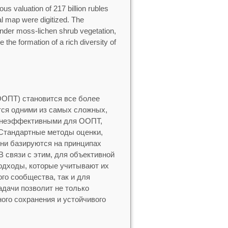
ious valuation of 217 billion rubles
al map were digitized. The
under moss-lichen shrub vegetation,
the formation of a rich diversity of
ООПТ) становится все более
тся одними из самых сложных,
я неэффективными для ООПТ,
 Стандартные методы оценки,
они базируются на принципах
 связи с этим, для объективной
одходы, которые учитывают их
го сообщества, так и для
адачи позволит не только
ого сохранения и устойчивого