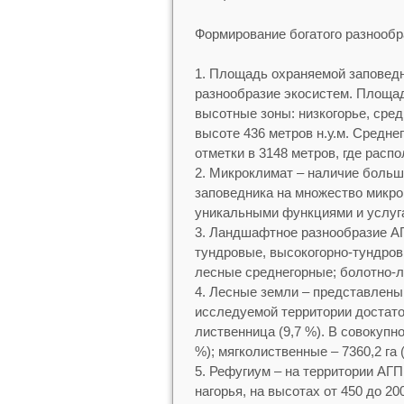
Формирование богатого разнообр
Площадь охраняемой заповедно
разнообразие экосистем. Площа
высотные зоны: низкогорье, сред
высоте 436 метров н.у.м. Средне
отметки в 3148 метров, где рас
Микроклимат – наличие большог
заповедника на множество микро
уникальными функциями и услуг
Ландшафтное разнообразие АГ
тундровые, высокогорно-тундров
лесные среднегорные; болотно-л
Лесные земли – представлены 
исследуемой территории достато
лиственница (9,7 %). В совокупно
%); мягколиственные – 7360,2 га 
Рефугиум – на территории АГП
нагорья, на высотах от 450 до 2