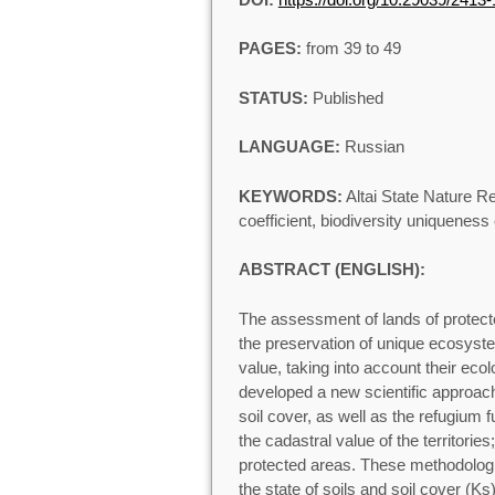
PAGES:
from 39 to 49
STATUS:
Published
LANGUAGE:
Russian
KEYWORDS:
Altai State Nature R
coefficient, biodiversity uniqueness 
ABSTRACT (ENGLISH):
The assessment of lands of protecte
the preservation of unique ecosystem
value, taking into account their eco
developed a new scientific approach
soil cover, as well as the refugium
the cadastral value of the territori
protected areas. These methodologi
the state of soils and soil cover (K