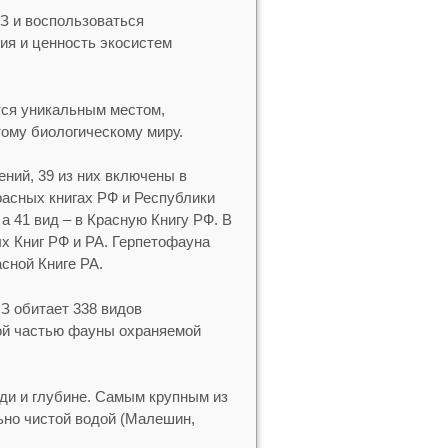
З и воспользоваться
я и ценность экосистем
тся уникальным местом,
тому биологическому миру.
ний, 39 из них включены в
расных книгах РФ и Республики
а 41 вид – в Красную Книгу РФ. В
ых Книг РФ и РА. Герпетофауна
сной Книге РА.
З обитает 338 видов
ной частью фауны охраняемой
ди и глубине. Самым крупным из
ьно чистой водой (Малешин,