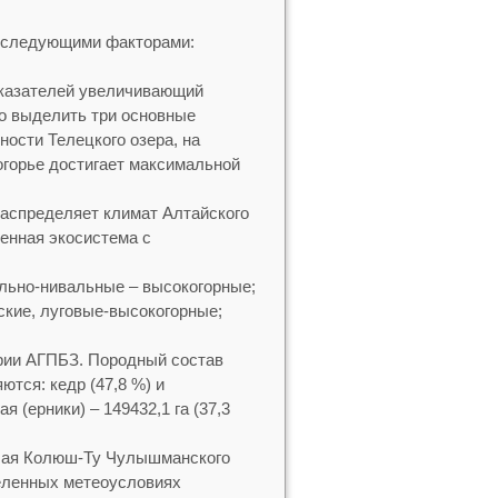
о следующими факторами:
оказателей увеличивающий
о выделить три основные
ности Телецкого озера, на
когорье достигает максимальной
 распределяет климат Алтайского
енная экосистема с
льно-нивальные – высокогорные;
ские, луговые-высокогорные;
ории АГПБЗ. Породный состав
тся: кедр (47,8 %) и
 (ерники) – 149432,1 га (37,3
Малая Колюш-Ту Чулышманского
еделенных метеоусловиях