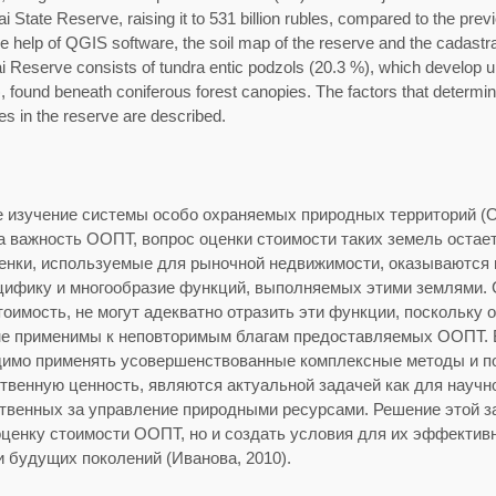
tai State Reserve, raising it to 531 billion rubles, compared to the prev
the help of QGIS software, the soil map of the reserve and the cadastr
ai Reserve consists of tundra entic podzols (20.3 %), which develop 
, found beneath coniferous forest canopies. The factors that determine 
 in the reserve are described.
е изучение системы особо охраняемых природных территорий (
а важность ООПТ, вопрос оценки стоимости таких земель остае
ценки, используемые для рыночной недвижимости, оказываютс
цифику и многообразие функций, выполняемых этими землями.
оимость, не могут адекватно отразить эти функции, поскольку 
не применимы к неповторимым благам предоставляемых ООПТ. В
имо применять усовершенствованные комплексные методы и п
венную ценность, являются актуальной задачей как для научно
ственных за управление природными ресурсами. Решение этой з
ценку стоимости ООПТ, но и создать условия для их эффективн
и будущих поколений (Иванова, 2010).