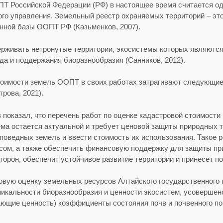
Т Российской Федерации (РФ) в настоящее время считается о
ого управления. Земельный реестр охраняемых территорий – это
нной базы ООПТ РФ (Казьменков, 2007).
рживать нетронутые территории, экосистемы которых являются
да и поддержания биоразнообразия (Санников, 2012).
оимости земель ООПТ в своих работах затрагивают следующие 
рова, 2021).
 показал, что перечень работ по оценке кадастровой стоимости
ма остается актуальной и требует ценовой защиты природных т
поведных земель и ввести стоимость их использования. Такое
ом, а также обеспечить финансовую поддержку для защиты при
торон, обеспечит устойчивое развитие территории и принесет п
овую оценку земельных ресурсов Алтайского государственного
никальности биоразнообразия и ценности экосистем, усовершен
ющие ценность) коэффициенты состояния почв и почвенного по